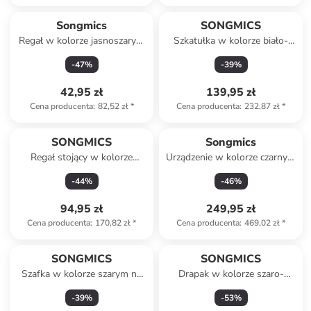
Produkt zarezerwowany
Songmics
SONGMICS
Regał w kolorze jasnoszarym
Szkatułka w kolorze biało-
na buty - 45 x 174 x 30 cm
beżowym - 26 x 17 x 18 cm
-
47
%
-
39
%
42,95 zł
139,95 zł
Cena producenta
:
82,52 zł
*
Cena producenta
:
232,87 zł
*
SONGMICS
Songmics
Regał stojący w kolorze
Urządzenie w kolorze czarnym
jasnobrązowym - 60 x 66 x 26
do kostek lodu - 25 x 32 x 31
-
44
%
-
46
%
cm
cm
94,95 zł
249,95 zł
Cena producenta
:
170,82 zł
*
Cena producenta
:
469,02 zł
*
SONGMICS
SONGMICS
Szafka w kolorze szarym na
Drapak w kolorze szaro-
buty - 84 x 160 x 28 cm
kremowym - 60 x 206 x 50
-
39
%
-
53
%
cm