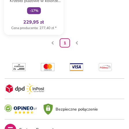
Krzesło plażowe w kolorze
biało-niebieskim
-
17
%
229,95 zł
Cena producenta
:
277,40 zł
*
1
Bezpieczne połączenie