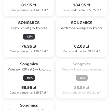
81,95 zł
184,95 zł
Cena producenta
:
114,93 zł
*
Cena producenta
:
272,75 zł
*
SONGMICS
SONGMICS
Drążki (2 szt.) w kolorze
Garderoba wisząca w kolorze
czarnym na ubrania - dł. 92
białym na ubrania - 40 x 11 x
-
43
%
cm
7 cm
76,95 zł
62,03 zł
Cena producenta
:
135,61 zł
*
Cena producenta
:
59,81 zł
*
Spóźniłeś się.

Wyprzedane
Songmics
Songmics
Wieszaki (20 szt.) w kolorze
Kosz w kolorze szarym na
białym na ubrania - 23 x 44,5
pranie - 42,5 x 75 x 32,5 cm
-
40
%
-
15
%
cm
68,95 zł
86,99 zł
Cena producenta
:
115,67 zł
*
Cena producenta
:
102,81 zł
*
Tylko z
family
Songmics