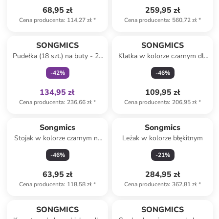
68,95 zł
259,95 zł
Cena producenta
:
114,27 zł
*
Cena producenta
:
560,72 zł
*
Tylko z
family
SONGMICS
SONGMICS
Pudełka (18 szt.) na buty - 23
Klatka w kolorze czarnym dla
x 14,3 x 33,5 cm
zwierząt
-
42
%
-
46
%
134,95 zł
109,95 zł
Cena producenta
:
236,66 zł
*
Cena producenta
:
206,95 zł
*
Songmics
Songmics
Stojak w kolorze czarnym na
Leżak w kolorze błękitnym
parasole - 15,5 x 41 x 15,5 cm
-
46
%
-
21
%
63,95 zł
284,95 zł
Cena producenta
:
118,58 zł
*
Cena producenta
:
362,81 zł
*
SONGMICS
SONGMICS