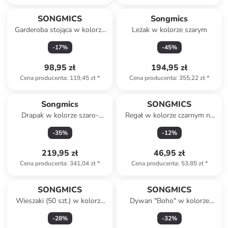
SONGMICS
Songmics
Garderoba stojąca w kolorze
Leżak w kolorze szarym
białym - 114 x 171 x 45 cm
-
17
%
-
45
%
98,95 zł
194,95 zł
Cena producenta
:
119,45 zł
*
Cena producenta
:
355,22 zł
*
Songmics
SONGMICS
Drapak w kolorze szaro-
Regał w kolorze czarnym na
kremowym - 55 x 143 x 45
buty - 92 x 55 x 30,5 cm
-
35
%
-
12
%
cm
219,95 zł
46,95 zł
Cena producenta
:
341,04 zł
*
Cena producenta
:
53,85 zł
*
SONGMICS
SONGMICS
Wieszaki (50 szt.) w kolorze
Dywan "Boho" w kolorze
różowozłoto-białym na
szarym - 230 x 160 cm
-
28
%
-
32
%
ubrania - 43,5 x 22,5 cm