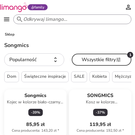
family
Sklep
Songmics
1
Popularność
Wszystkie filtry
Dom
Świąteczne inspiracje
SALE
Kobieta
Mężczyzn
Songmics
SONGMICS
Kojec w kolorze biało-czarnym
Kosz w kolorze
dla zwierząt - 143 x 46 x 73
jasnobrązowo-białym na
-
39
%
-
37
%
cm
pranie - 60 x 61,5 x 40 cm
85,95 zł
119,95 zł
Cena producenta
:
143,20 zł
*
Cena producenta
:
192,50 zł
*