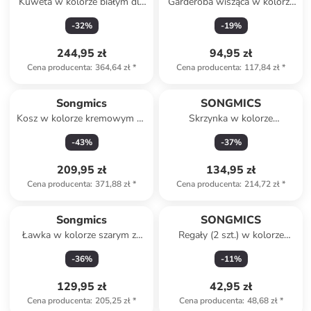
Kuweta w kolorze białym dla
Garderoba wisząca w kolorze
kota - 80 x 50 x 50 cm
czarno-brązowym - 65 x 42 x
-
32
%
-
19
%
30 cm
244,95 zł
94,95 zł
Cena producenta
:
364,64 zł
*
Cena producenta
:
117,84 zł
*
Songmics
SONGMICS
Kosz w kolorze kremowym na
Skrzynka w kolorze
śmieci - 30 l
antracytowym na listy - 37 x
-
43
%
-
37
%
37 x 10,5 cm
209,95 zł
134,95 zł
Cena producenta
:
371,88 zł
*
Cena producenta
:
214,72 zł
*
Songmics
SONGMICS
Ławka w kolorze szarym ze
Regały (2 szt.) w kolorze
schowkiem - 110 x 38 x 38
biało-jasnobrązowym na
-
36
%
-
11
%
cm
przyprawy
129,95 zł
42,95 zł
Cena producenta
:
205,25 zł
*
Cena producenta
:
48,68 zł
*