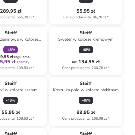
289,95 zł
55,95 zł
oducenta
:
565,28 zł
*
Cena producenta
:
86,78 zł
*
zniżka
family
Steiff
Steiff
zianinowa w kolorze
Sweter w kolorze kremowym
czarnym
-
48
%
-
48
%
9,95 zł
regularna
5,95 zł
134,95 zł
od
:
z family
oducenta
:
108,53 zł
*
Cena producenta
:
260,78 zł
*
Steiff
Steiff
ki w kolorze szarym
Koszulka polo w kolorze błękitnym
-
48
%
-
45
%
55,95 zł
89,95 zł
oducenta
:
108,53 zł
*
Cena producenta
:
165,08 zł
*
Steiff
Steiff