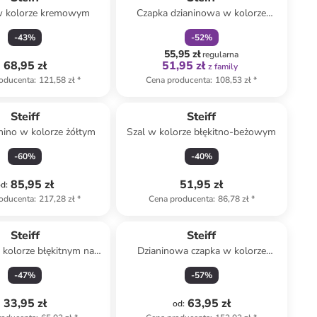
w kolorze kremowym
Czapka dzianinowa w kolorze
kremowym
-
43
%
-
52
%
55,95 zł
regularna
68,95 zł
51,95 zł
z family
oducenta
:
121,58 zł
*
Cena producenta
:
108,53 zł
*
Steiff
Steiff
hino w kolorze żółtym
Szal w kolorze błękitno-beżowym
-
60
%
-
40
%
85,95 zł
51,95 zł
od
:
oducenta
:
217,28 zł
*
Cena producenta
:
86,78 zł
*
Steiff
Steiff
kolorze błękitnym na
Dzianinowa czapka w kolorze
czoło
czarno-czerwonym
-
47
%
-
57
%
33,95 zł
63,95 zł
od
: