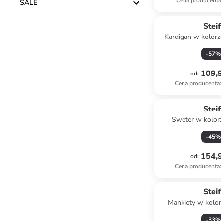
Cena producent
SALE
Steif
Kardigan w kolor
czerwo
-
57
%
109,9
od
:
Cena producenta
:
Steif
Sweter w kolor
-
45
%
154,9
od
:
Cena producenta
:
Steif
Mankiety w kolo
-
33
%