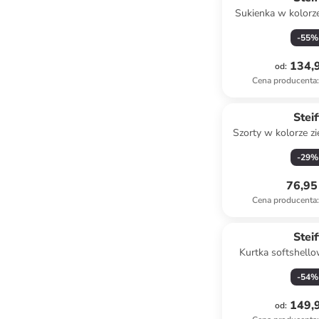
Sukienka w kolor
-
55
%
134,9
od
:
Cena producenta
:
Steif
Szorty w kolorze z
-
29
%
76,95 
Cena producenta
:
Steif
Kurtka softshell
jasnoróż
-
54
%
149,9
od
: