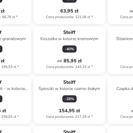
zł
63,95 zł
o
a
:
86,78 zł
*
Cena producenta
:
121,58 zł
*
Cena pr
f
Steiff
ze granatowym
Koszulka w kolorze kremowym
Dzianino
cza
-
40
%
zł
85,95 zł
od
:
195,53 zł
*
Cena producenta
:
143,33 zł
*
Cena pr
f
Steiff
it - w kolorze
Śpioszki w kolorze czarno-białym
Czapka d
owym
-
28
%
 zł
154,95 zł
239,03 zł
*
Cena producenta
:
217,28 zł
*
Cena pr
f
Steiff