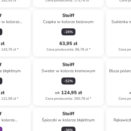
282,53 zł
*
Cena producenta
:
173,78 zł
*
Cena p
f
Steiff
 w kolorze
Czapka w kolorze beżowym
Sukienka 
owym
-
26
%
zł
63,95 zł
143,76 zł
*
Cena producenta
:
86,78 zł
*
Cena pr
f
Steiff
e błękitnym
Sweter w kolorze kremowym
Bluza polar
-
52
%
zł
124,95 zł
od
:
121,58 zł
*
Cena producenta
:
260,78 zł
*
Cena pr
amily
f
Steiff
 kolorze
Śpioszki w kolorze błękitnym
Rękawiczk
owym
-
36
%