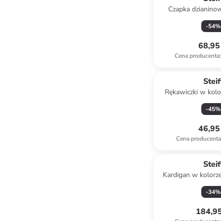
Czapka dzianino
czarn
-
54
%
68,95 
Cena producenta
:
Steif
Rękawiczki w kolo
-
45
%
46,95 
Cena producent
Steif
Kardigan w kolorz
-
34
%
184,95