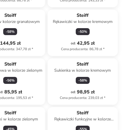
roducenta
:
86,78 zł
*
Cena producenta
:
143,33 zł
*
Steiff
Steiff
w kolorze granatowym
Rękawiczki w kolorze kremowym
-
58
%
-
50
%
144,95 zł
42,95 zł
od
:
oducenta
:
347,78 zł
*
Cena producenta
:
86,78 zł
*
Steiff
Steiff
owa w kolorze zielonym
Sukienka w kolorze kremowym
-
56
%
-
58
%
85,95 zł
98,95 zł
od
:
od
:
oducenta
:
195,53 zł
*
Cena producenta
:
239,03 zł
*
Steiff
Steiff
i w kolorze zielonym
Rękawiczki funkcyjne w kolorze
granatowym
-
45
%
-
55
%