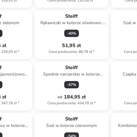
326,03 zł
*
Cena producenta
:
130,28 zł
*
Cena p
f
Steiff
e zielonym
Rękawiczki w kolorze oliwkowo-
Szal w
kremowym
-
40
%
 zł
51,95 zł
239,03 zł
*
Cena producenta
:
86,78 zł
*
Cena pr
f
Steiff
e jasnoróżowo-
Spodnie narciarskie w kolorze
Czapka
wym
błękitnym
-
57
%
 zł
184,95 zł
od
:
347,78 zł
*
Cena producenta
:
434,78 zł
*
Cena pr
f
Steiff
wy w kolorze
Szal w kolorze czerwonym
Kombinez
nym
-
54
%