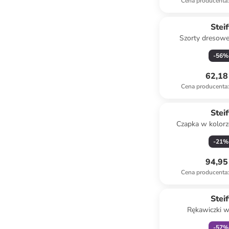
Cena producenta
:
Steif
Szorty dresowe
granat
-
56
%
62,18 
Cena producenta
:
Steif
Czapka w kolorz
-
21
%
94,95 
Cena producenta
:
zniżka
f
Steif
Rękawiczki w
jasnoróż
-
57
%