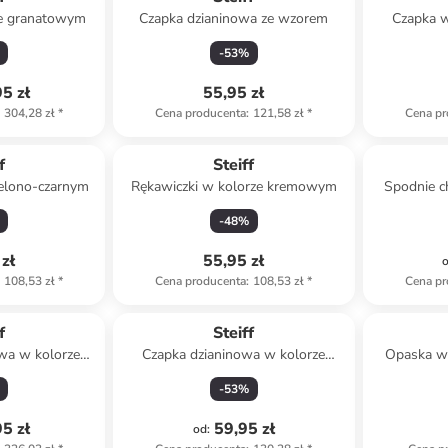
ze granatowym
Czapka dzianinowa ze wzorem
Czapka 
-
53
%
5 zł
55,95 zł
304,28 zł
*
Cena producenta
:
121,58 zł
*
Cena pr
f
Steiff
ielono-czarnym
Rękawiczki w kolorze kremowym
Spodnie c
-
48
%
zł
55,95 zł
108,53 zł
*
Cena producenta
:
108,53 zł
*
Cena pr
f
Steiff
owa w kolorze
Czapka dzianinowa w kolorze
Opaska w 
owym
brązowo-kremowym
-
53
%
5 zł
59,95 zł
od
: