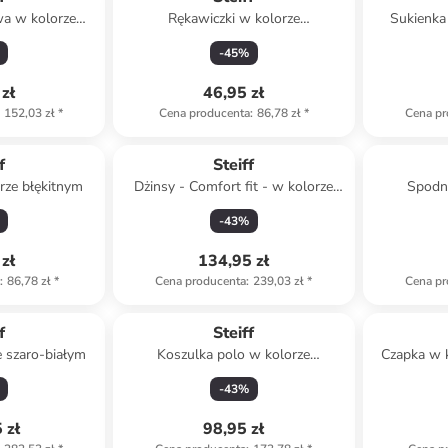
wa w kolorze
Rękawiczki w kolorze
Sukienka
ym
jasnobrązowym
-
45
%
zł
46,95 zł
152,03 zł
*
Cena producenta
:
86,78 zł
*
Cena pr
f
Steiff
rze błękitnym
Dżinsy - Comfort fit - w kolorze
Spodni
błękitnym
-
43
%
zł
134,95 zł
a
:
86,78 zł
*
Cena producenta
:
239,03 zł
*
Cena pr
f
Steiff
e szaro-białym
Koszulka polo w kolorze
Czapka w 
granatowym
-
43
%
 zł
98,95 zł