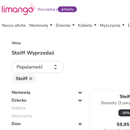
Oszczędzaj z
family
Nasza oferta
Niemowlę
Dziecko
Kobieta
Mężczyzna
Sklep
Steiff Wyprzedaż
Popularność
Steiff
Niemowlę
Steif
Dziecko
Skarpety (3 par
Kobieta
granatowo-
-
30
%
Mężczyzna
Dom
59,95 