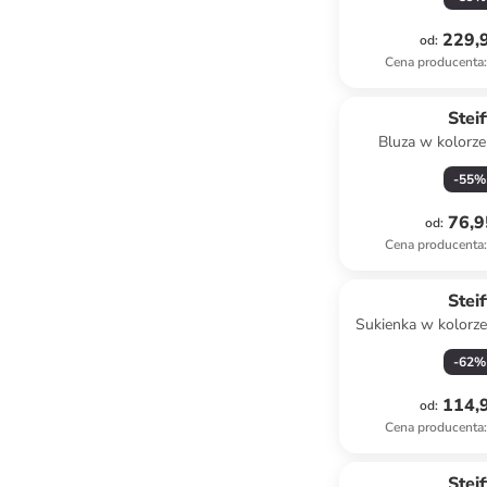
229,9
od
:
Cena producenta
:
Steif
Bluza w kolorze
-
55
%
76,9
od
:
Cena producenta
:
Steif
Sukienka w kolorze
czerwo
-
62
%
114,9
od
:
Cena producenta
:
Steif