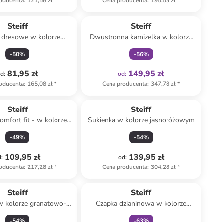
oducenta
:
121,58 zł
*
Cena producenta
:
195,53 zł
*
Tylko z
family
Steiff
Steiff
 dresowe w kolorze
Dwustronna kamizelka w kolorze
niebieskim
jasnoróżowo-kremowym
-
50
%
-
56
%
81,95 zł
149,95 zł
od
:
od
:
oducenta
:
165,08 zł
*
Cena producenta
:
347,78 zł
*
Steiff
Steiff
omfort fit - w kolorze
Sukienka w kolorze jasnoróżowym
niebieskim
-
49
%
-
54
%
109,95 zł
139,95 zł
d
:
od
:
oducenta
:
217,28 zł
*
Cena producenta
:
304,28 zł
*
zniżka
family
Steiff
Steiff
w kolorze granatowo-
Czapka dzianinowa w kolorze
czerwonym
szarym
-
54
%
-
63
%