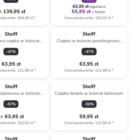
63,95 zł
regularna
139,95 zł
55,95 zł
d
:
z family
oducenta
:
304,28 zł
*
Cena producenta
:
152,03 zł
*
Steiff
Steiff
wa czapka w kolorze
Czapka w kolorze jasnobrązowo-
rno-czerwonym
kremowym
-
47
%
-
47
%
63,95 zł
63,95 zł
oducenta
:
121,58 zł
*
Cena producenta
:
121,58 zł
*
Steiff
Steiff
zianinowa w kolorze
Czapka-beanie w kolorze beżowym
kremowym
-
57
%
-
50
%
63,95 zł
59,95 zł
od
:
oducenta
:
152,03 zł
*
Cena producenta
:
121,58 zł
*
zniżka
family
Steiff
Steiff