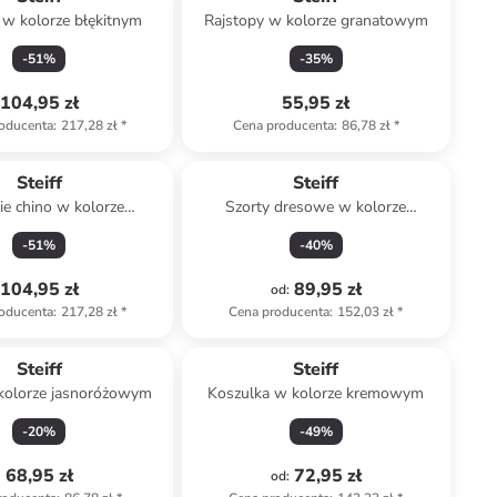
 w kolorze błękitnym
Rajstopy w kolorze granatowym
-
51
%
-
35
%
104,95 zł
55,95 zł
oducenta
:
217,28 zł
*
Cena producenta
:
86,78 zł
*
Steiff
Steiff
e chino w kolorze
Szorty dresowe w kolorze
granatowym
błękitnym
-
51
%
-
40
%
104,95 zł
89,95 zł
od
:
oducenta
:
217,28 zł
*
Cena producenta
:
152,03 zł
*
Steiff
Steiff
kolorze jasnoróżowym
Koszulka w kolorze kremowym
-
20
%
-
49
%
68,95 zł
72,95 zł
od
: