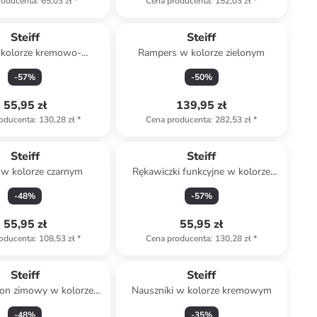
roducenta
:
65,03 zł
*
Cena producenta
:
152,03 zł
*
Steiff
Steiff
 kolorze kremowo-
Rampers w kolorze zielonym
oliwkowym
-
57
%
-
50
%
55,95 zł
139,95 zł
oducenta
:
130,28 zł
*
Cena producenta
:
282,53 zł
*
Steiff
Steiff
 w kolorze czarnym
Rękawiczki funkcyjne w kolorze
błękitno-czarnym
-
48
%
-
57
%
55,95 zł
55,95 zł
oducenta
:
108,53 zł
*
Cena producenta
:
130,28 zł
*
Steiff
Steiff
on zimowy w kolorze
Nauszniki w kolorze kremowym
granatowym
-
48
%
-
35
%