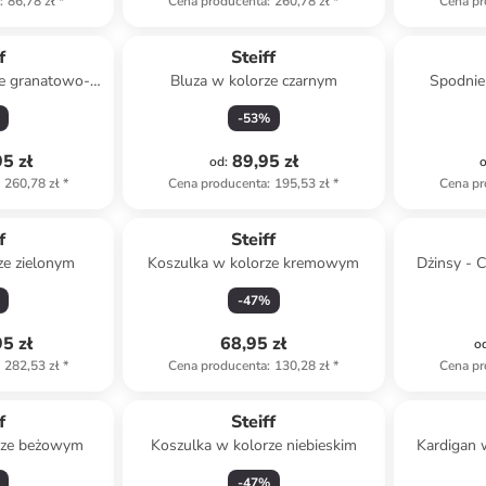
a
:
86,78 zł
*
Cena producenta
:
260,78 zł
*
Cena pr
f
Steiff
ze granatowo-
Bluza w kolorze czarnym
Spodnie
nym
-
53
%
5 zł
89,95 zł
od
:
260,78 zł
*
Cena producenta
:
195,53 zł
*
Cena pr
f
Steiff
ze zielonym
Koszulka w kolorze kremowym
Dżinsy - C
-
47
%
5 zł
68,95 zł
o
282,53 zł
*
Cena producenta
:
130,28 zł
*
Cena pr
f
Steiff
rze beżowym
Koszulka w kolorze niebieskim
Kardigan 
-
47
%