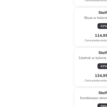
Cena producenta
:
Steif
Bluza w kolorz
-
51
%
114,95
Cena producenta
:
Steif
Szlafrok w kolorz
kremo
-
61
%
134,95
Cena producenta
:
Steif
Kombinezon zimo
błękit
-
59
%