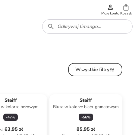
Moje konto
Koszyk
Wszystkie filtry
Steiff
Steiff
 w kolorze beżowym
Bluza w kolorze biało-granatowym
-
47
%
-
56
%
63,95 zł
85,95 zł
od
: