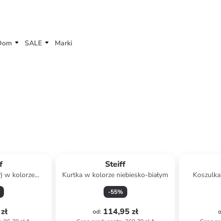
Dom
SALE
Marki
f
Steiff
y) w kolorze
Kurtka w kolorze niebiesko-białym
Koszulka
beżowym
-
55
%
zł
114,95 zł
od
: