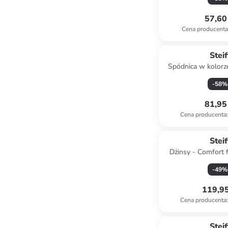
57,60 
Cena producent
Steif
Spódnica w kolor
-
58
%
81,95 
Cena producenta
:
Steif
Dżinsy - Comfort f
antracyt
-
49
%
119,95
Cena producenta
:
Steif