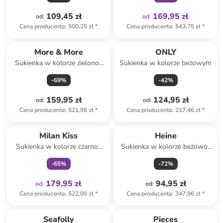
109,45 zł
169,95 zł
od
:
od
:
Cena producenta
:
500,25 zł
*
Cena producenta
:
543,75 zł
*
More & More
ONLY
Sukienka w kolorze zielono-
Sukienka w kolorze beżowym
jasnoróżowym
-
69
%
-
42
%
159,95 zł
124,95 zł
od
:
od
:
Cena producenta
:
521,96 zł
*
Cena producenta
:
217,46 zł
*
Tylko z
family
Milan Kiss
Heine
Sukienka w kolorze czarno-
Sukienka w kolorze beżowo-
beżowym
szarym
-
65
%
-
72
%
179,95 zł
94,95 zł
od
:
od
:
Cena producenta
:
522,00 zł
*
Cena producenta
:
347,96 zł
*
Tylko z
family
Seafolly
Pieces