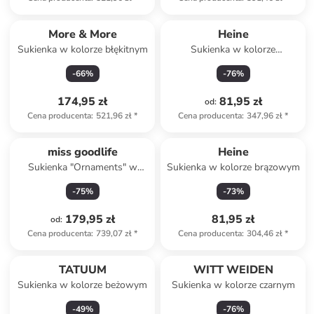
More & More
Heine
Sukienka w kolorze błękitnym
Sukienka w kolorze
czerwonym
-
66
%
-
76
%
174,95 zł
81,95 zł
od
:
Cena producenta
:
521,96 zł
*
Cena producenta
:
347,96 zł
*
miss goodlife
Heine
Sukienka "Ornaments" w
Sukienka w kolorze brązowym
kolorze oliwkowo-
-
75
%
-
73
%
ciemnobrązowym
179,95 zł
81,95 zł
od
:
Cena producenta
:
739,07 zł
*
Cena producenta
:
304,46 zł
*
TATUUM
WITT WEIDEN
Sukienka w kolorze beżowym
Sukienka w kolorze czarnym
-
49
%
-
76
%