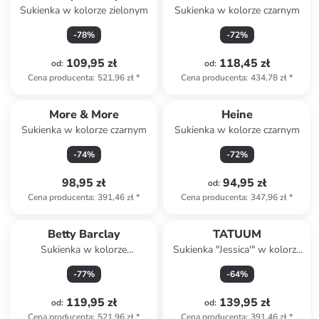
Sukienka w kolorze zielonym
Sukienka w kolorze czarnym
-
78
%
-
72
%
109,95 zł
118,45 zł
od
:
od
:
Cena producenta
:
521,96 zł
*
Cena producenta
:
434,78 zł
*
More & More
Heine
Sukienka w kolorze czarnym
Sukienka w kolorze czarnym
-
74
%
-
72
%
98,95 zł
94,95 zł
od
:
Cena producenta
:
391,46 zł
*
Cena producenta
:
347,96 zł
*
Betty Barclay
TATUUM
Sukienka w kolorze
Sukienka "Jessica'" w kolorze
jasnozielono-niebieskim
zielonym
-
77
%
-
64
%
119,95 zł
139,95 zł
od
:
od
:
Cena producenta
:
521,96 zł
*
Cena producenta
:
391,46 zł
*