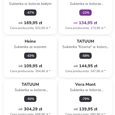
Sukienka w kolorze białym
Sukienka w kolorze
czerwonym
-
67
%
-
22
%
169,95 zł
134,95 zł
od
:
od
:
Cena producenta
:
522,00 zł
*
Cena producenta
:
173,96 zł
*
Heine
TATUUM
Sukienka ze wzorem
Sukienka "Kowna" w kolorze
błękitnym
-
63
%
-
58
%
109,95 zł
144,95 zł
od
:
od
:
Cena producenta
:
304,46 zł
*
Cena producenta
:
347,96 zł
*
TATUUM
Vera Mont
Sukienka w kolorze
Sukienka w kolorze
kremowym
granatowo-białym
-
50
%
-
79
%
304,29 zł
139,95 zł
od
:
od
:
Cena producenta
:
608,96 zł
*
Cena producenta
:
695,96 zł
*