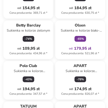
154,95 zł
184,95 zł
od
:
od
:
Cena producenta
:
369,71 zł
*
Cena producenta
:
630,75 zł
*
Tylko z
family
Betty Barclay
Olsen
Sukienka w kolorze zielonym
Sukienka w kolorze biało-
czarnym
-
74
%
-
65
%
109,95 zł
179,95 zł
od
:
od
:
Cena producenta
:
434,96 zł
*
Cena producenta
:
521,96 zł
*
Polo Club
APART
Sukienka w kolorze
Sukienka w kolorze
granatowym
kremowym
-
43
%
-
78
%
194,95 zł
174,95 zł
od
:
od
:
Cena producenta
:
347,57 zł
*
Cena producenta
:
826,07 zł
*
TATUUM
APART