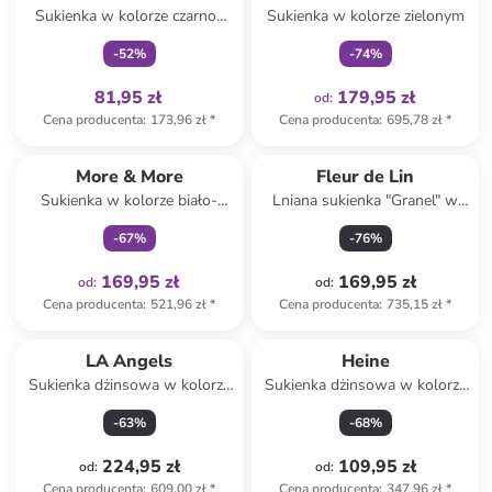
Sukienka w kolorze czarno-
Sukienka w kolorze zielonym
kremowym
-
52
%
-
74
%
81,95 zł
179,95 zł
od
:
Cena producenta
:
173,96 zł
*
Cena producenta
:
695,78 zł
*
Tylko z
family
More & More
Fleur de Lin
Sukienka w kolorze biało-
Lniana sukienka "Granel" w
zielonym
kolorze błękitnym
-
67
%
-
76
%
169,95 zł
169,95 zł
od
:
od
:
Cena producenta
:
521,96 zł
*
Cena producenta
:
735,15 zł
*
LA Angels
Heine
Sukienka dżinsowa w kolorze
Sukienka dżinsowa w kolorze
granatowym
ciemnoszarym
-
63
%
-
68
%
224,95 zł
109,95 zł
od
:
od
:
Cena producenta
:
609,00 zł
*
Cena producenta
:
347,96 zł
*