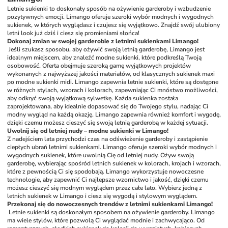
Letnie sukienki to doskonały sposób na ożywienie garderoby i wzbudzenie 
pozytywnych emocji. Limango oferuje szeroki wybór modnych i wygodnych 
sukienek, w których wyglądasz i czujesz się wyjątkowo. Znajdź swój ulubiony 
letni look już dziś i ciesz się promieniami słońca!
Dokonaj zmian w swojej garderobie z letnimi sukienkami Limango!
Jeśli szukasz sposobu, aby ożywić swoją letnią garderobę, Limango jest 
idealnym miejscem, aby znaleźć modne sukienki, które podkreślą Twoją 
osobowość. Oferta obejmuje szeroką gamę wyjątkowych projektów 
wykonanych z najwyższej jakości materiałów, od klasycznych sukienek maxi 
po modne sukienki midi. Limango zapewnia letnie sukienki, które są dostępne 
w różnych stylach, wzorach i kolorach, zapewniając Ci mnóstwo możliwości, 
aby odkryć swoją wyjątkową sylwetkę. Każda sukienka została 
zaprojektowana, aby idealnie dopasować się do Twojego stylu, nadając Ci 
modny wygląd na każdą okazję. Limango zapewnia również komfort i wygodę, 
dzięki czemu możesz cieszyć się swoją letnią garderobą w każdej sytuacji.
Uwolnij się od letniej nudy – modne sukienki w Limango!
Z nadejściem lata przychodzi czas na odświeżenie garderoby i zastąpienie 
ciepłych ubrań letnimi sukienkami. Limango oferuje szeroki wybór modnych i 
wygodnych sukienek, które uwolnią Cię od letniej nudy. Ożyw swoją 
garderobę, wybierając spośród letnich sukienek w kolorach, krojach i wzorach, 
które z pewnością Ci się spodobają. Limango wykorzystuje nowoczesne 
technologie, aby zapewnić Ci najlepsze wzornictwo i jakość, dzięki czemu 
możesz cieszyć się modnym wyglądem przez całe lato. Wybierz jedną z 
letnich sukienek w Limango i ciesz się wygodą i stylowym wyglądem.
Przekonaj się do nowoczesnych trendów z letnimi sukienkami Limango!
Letnie sukienki są doskonałym sposobem na ożywienie garderoby. Limango 
ma wiele stylów, które pozwolą Ci wyglądać modnie i zachwycająco. Od 