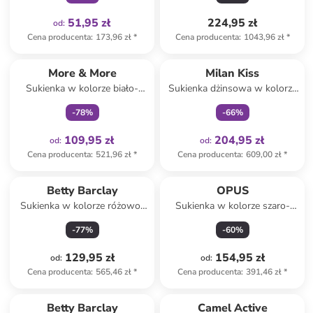
51,95 zł
224,95 zł
od
:
Cena producenta
:
173,96 zł
*
Cena producenta
:
1043,96 zł
*
Tylko z
family
Tylko z
family
More & More
Milan Kiss
Sukienka w kolorze biało-
Sukienka dżinsowa w kolorze
jasnoróżowym
niebieskim
-
78
%
-
66
%
109,95 zł
204,95 zł
od
:
od
:
Cena producenta
:
521,96 zł
*
Cena producenta
:
609,00 zł
*
Betty Barclay
OPUS
Sukienka w kolorze różowo-
Sukienka w kolorze szaro-
żółtym
czarnym
-
77
%
-
60
%
129,95 zł
154,95 zł
od
:
od
:
Cena producenta
:
565,46 zł
*
Cena producenta
:
391,46 zł
*
Betty Barclay
Camel Active