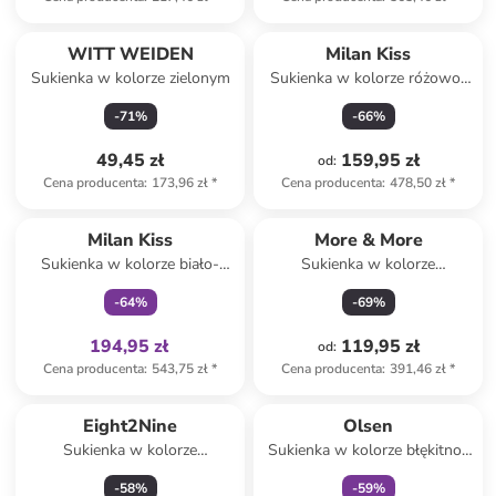
WITT WEIDEN
Milan Kiss
Sukienka w kolorze zielonym
Sukienka w kolorze różowo-
bordowym
-
71
%
-
66
%
49,45 zł
159,95 zł
od
:
Cena producenta
:
173,96 zł
*
Cena producenta
:
478,50 zł
*
Tylko z
family
Milan Kiss
More & More
Sukienka w kolorze biało-
Sukienka w kolorze
zielono-żółtym
granatowym
-
64
%
-
69
%
194,95 zł
119,95 zł
od
:
Cena producenta
:
543,75 zł
*
Cena producenta
:
391,46 zł
*
Tylko z
family
Eight2Nine
Olsen
Sukienka w kolorze
Sukienka w kolorze błękitno-
bordowym
granatowym
-
58
%
-
59
%