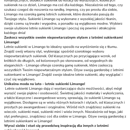
romantycznych, słodkich sukienek do kolacji do wyrazistych, kobiecych 
sukienek na co dzień, Limango ma coś dla każdego. Niezależnie od tego, czy 
szukasz czegoś do noszenia na randkę, imprezę, czy po prostu dla siebie, 
Limango ma szeroką gamę letnich sukienek, które doskonale pasują do 
Twojego stylu. Sukienki Limango są wykonane z wysokiej jakości tkanin, 
dzięki czemu są trwałe i wygodne, a ponadto są wyjątkowo modne. Wybierz 
swoje ulubione letnie sukienki Limango i poczuj się pewnie i atrakcyjnie 
każdego dnia!
Zaskocz wszystkie swoim niepowtarzalnym stylem z letnimi sukienkami 
Limango!
Letnie sukienki w Limango to idealny sposób na wyróżnienie się z tłumu. 
Znajdź swój własny styl, wybierając spośród szerokiego wyboru 
niepowtarzalnych sukienek. Od klasycznych po przyciągające wzrok, od 
krótkich do długich, od kolorowych po stonowane, od wygodnych do 
eleganckich - Limango oferuje szeroką gamę sukienek, które zaskoczą 
wszystkich Twoim niepowtarzalnym stylem. Ożyw swoją garderobę z letnimi 
sukienkami w Limango! Znajdź swoje idealne letnie sukienki, aby wyglądać i 
czuć się wyjątkowo.
Unikalna moda na lato – letnie sukienki Limango!
Letnie sukienki Limango dają ci wystarczająco dużo możliwości, abyś mógł 
wyrazić swoje piękno i osobowość. Świetnej jakości materiały i wykończenia, 
a także klasyczne i awangardowe wzory, sprawiają, że sukienki Limango są 
wyjątkowe. Dostępne są w wielu różnych kolorach i stylach, od klasycznych i 
prostych po awangardowe i oryginalne. Wśród nich znajdziesz sukienki na 
wieczór, sukienki maxi, sukienki mini i wiele innych. Niezależnie od tego, jaki 
styl preferujesz, znajdziesz coś dla siebie w Limango. Ożyw swoją garderobę z 
letnimi sukienkami w Limango!
Wyraź siebie i stań się prawdziwą inspiracją dla innych z letnimi 