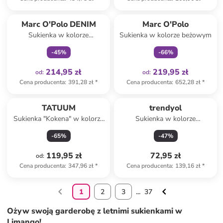
Tylko z
family
Tylko z
family
Marc O'Polo DENIM
Marc O'Polo
Sukienka w kolorze
Sukienka w kolorze beżowym
bordowym
-
45
%
-
66
%
214,95 zł
219,95 zł
od
:
od
:
Cena producenta
:
391,28 zł
*
Cena producenta
:
652,28 zł
*
TATUUM
trendyol
Sukienka "Kokena" w kolorze
Sukienka w kolorze
granatowym
antracytowym
-
65
%
-
47
%
119,95 zł
72,95 zł
od
:
Cena producenta
:
347,96 zł
*
Cena producenta
:
139,16 zł
*
1
2
3
...
37
Ożyw swoją garderobę z letnimi sukienkami w
Limango!