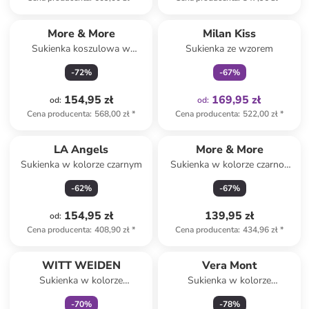
Tylko z
family
More & More
Milan Kiss
Sukienka koszulowa w
Sukienka ze wzorem
kolorze kremowo-oliwkowym
-
72
%
-
67
%
154,95 zł
169,95 zł
od
:
od
:
Cena producenta
:
568,00 zł
*
Cena producenta
:
522,00 zł
*
LA Angels
More & More
Sukienka w kolorze czarnym
Sukienka w kolorze czarno-
białym
-
62
%
-
67
%
154,95 zł
139,95 zł
od
:
Cena producenta
:
408,90 zł
*
Cena producenta
:
434,96 zł
*
Tylko z
family
WITT WEIDEN
Vera Mont
Sukienka w kolorze
Sukienka w kolorze
koralowym
jasnoróżowym
-
70
%
-
78
%