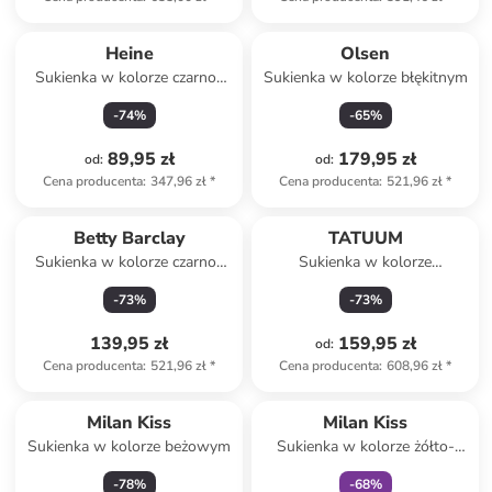
Heine
Olsen
Sukienka w kolorze czarno-
Sukienka w kolorze błękitnym
białym
-
74
%
-
65
%
89,95 zł
179,95 zł
od
:
od
:
Cena producenta
:
347,96 zł
*
Cena producenta
:
521,96 zł
*
Betty Barclay
TATUUM
Sukienka w kolorze czarno-
Sukienka w kolorze
jasnobrązowo-białym
jasnoróżowo-zielonym
-
73
%
-
73
%
139,95 zł
159,95 zł
od
:
Cena producenta
:
521,96 zł
*
Cena producenta
:
608,96 zł
*
Tylko z
family
Milan Kiss
Milan Kiss
Sukienka w kolorze beżowym
Sukienka w kolorze żółto-
zielono-kremowym
-
78
%
-
68
%