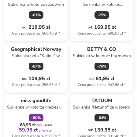
Sukienka w kolorze różowym
Sukienka w kolorze
jasnoszarym
-
61
%
-
75
%
219,95 zł
169,95 zł
od
:
od
:
Cena producenta
:
565,46 zł
*
Cena producenta
:
695,57 zł
*
Geographical Norway
BETTY & CO
Sukienka polo "Koline" w
Sukienka w kolorze brązowym
kolorze granatowym
-
57
%
-
76
%
109,95 zł
81,95 zł
od
:
od
:
Cena producenta
:
256,65 zł
*
Cena producenta
:
347,96 zł
*
zniżka
family
miss goodlife
TATUUM
Sukienka w kolorze niebiesko-
Sukienka "Netuno" ze wzorem
zielonym
-
90
%
-
64
%
68,95 zł
regularna
59,95 zł
139,95 zł
od
:
z family
Cena producenta
:
635,00 zł
*
Cena producenta
:
391,46 zł
*