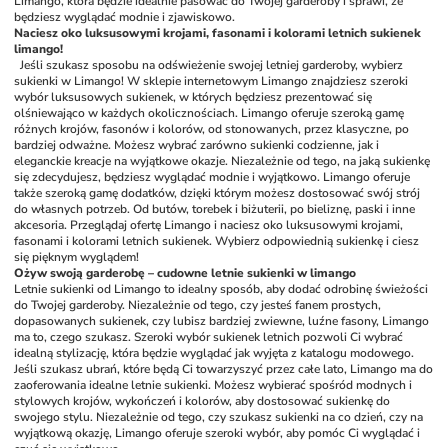
Limango, która będzie idealnie pasować do Twojej garderoby i sprawi, że 
będziesz wyglądać modnie i zjawiskowo.
Naciesz oko luksusowymi krojami, fasonami i kolorami letnich sukienek 
limango!
Jeśli szukasz sposobu na odświeżenie swojej letniej garderoby, wybierz 
sukienki w Limango! W sklepie internetowym Limango znajdziesz szeroki 
wybór luksusowych sukienek, w których będziesz prezentować się 
olśniewająco w każdych okolicznościach. Limango oferuje szeroką gamę 
różnych krojów, fasonów i kolorów, od stonowanych, przez klasyczne, po 
bardziej odważne. Możesz wybrać zarówno sukienki codzienne, jak i 
eleganckie kreacje na wyjątkowe okazje. Niezależnie od tego, na jaką sukienkę 
się zdecydujesz, będziesz wyglądać modnie i wyjątkowo. Limango oferuje 
także szeroką gamę dodatków, dzięki którym możesz dostosować swój strój 
do własnych potrzeb. Od butów, torebek i biżuterii, po bieliznę, paski i inne 
akcesoria. Przeglądaj ofertę Limango i naciesz oko luksusowymi krojami, 
fasonami i kolorami letnich sukienek. Wybierz odpowiednią sukienkę i ciesz 
się pięknym wyglądem!
Ożyw swoją garderobę – cudowne letnie sukienki w limango
Letnie sukienki od Limango to idealny sposób, aby dodać odrobinę świeżości 
do Twojej garderoby. Niezależnie od tego, czy jesteś fanem prostych, 
dopasowanych sukienek, czy lubisz bardziej zwiewne, luźne fasony, Limango 
ma to, czego szukasz. Szeroki wybór sukienek letnich pozwoli Ci wybrać 
idealną stylizację, która będzie wyglądać jak wyjęta z katalogu modowego. 
Jeśli szukasz ubrań, które będą Ci towarzyszyć przez całe lato, Limango ma do 
zaoferowania idealne letnie sukienki. Możesz wybierać spośród modnych i 
stylowych krojów, wykończeń i kolorów, aby dostosować sukienkę do 
swojego stylu. Niezależnie od tego, czy szukasz sukienki na co dzień, czy na 
wyjątkową okazję, Limango oferuje szeroki wybór, aby pomóc Ci wyglądać i 