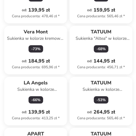
139,95 zł
159,95 zł
od
:
od
:
Cena producenta
:
478,46 zł
*
Cena producenta
:
565,46 zł
*
Vera Mont
TATUUM
Sukienka w kolorze kremowo-
Sukienka "Altea" w kolorze
jasnobrązowym
fioletowym
-
73
%
-
68
%
184,95 zł
144,95 zł
od
:
od
:
Cena producenta
:
695,96 zł
*
Cena producenta
:
456,71 zł
*
LA Angels
TATUUM
Sukienka w kolorze
Sukienka w kolorze
czerwonym
granatowym
-
66
%
-
53
%
139,95 zł
264,95 zł
od
:
od
:
Cena producenta
:
413,25 zł
*
Cena producenta
:
565,46 zł
*
APART
TATUUM