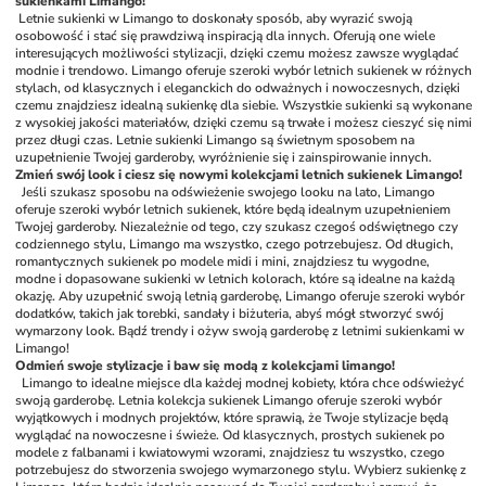
sukienkami Limango!
Letnie sukienki w Limango to doskonały sposób, aby wyrazić swoją 
osobowość i stać się prawdziwą inspiracją dla innych. Oferują one wiele 
interesujących możliwości stylizacji, dzięki czemu możesz zawsze wyglądać 
modnie i trendowo. Limango oferuje szeroki wybór letnich sukienek w różnych 
stylach, od klasycznych i eleganckich do odważnych i nowoczesnych, dzięki 
czemu znajdziesz idealną sukienkę dla siebie. Wszystkie sukienki są wykonane 
z wysokiej jakości materiałów, dzięki czemu są trwałe i możesz cieszyć się nimi 
przez długi czas. Letnie sukienki Limango są świetnym sposobem na 
uzupełnienie Twojej garderoby, wyróżnienie się i zainspirowanie innych.
Zmień swój look i ciesz się nowymi kolekcjami letnich sukienek Limango!
Jeśli szukasz sposobu na odświeżenie swojego looku na lato, Limango 
oferuje szeroki wybór letnich sukienek, które będą idealnym uzupełnieniem 
Twojej garderoby. Niezależnie od tego, czy szukasz czegoś odświętnego czy 
codziennego stylu, Limango ma wszystko, czego potrzebujesz. Od długich, 
romantycznych sukienek po modele midi i mini, znajdziesz tu wygodne, 
modne i dopasowane sukienki w letnich kolorach, które są idealne na każdą 
okazję. Aby uzupełnić swoją letnią garderobę, Limango oferuje szeroki wybór 
dodatków, takich jak torebki, sandały i biżuteria, abyś mógł stworzyć swój 
wymarzony look. Bądź trendy i ożyw swoją garderobę z letnimi sukienkami w 
Limango!
Odmień swoje stylizacje i baw się modą z kolekcjami limango!
Limango to idealne miejsce dla każdej modnej kobiety, która chce odświeżyć 
swoją garderobę. Letnia kolekcja sukienek Limango oferuje szeroki wybór 
wyjątkowych i modnych projektów, które sprawią, że Twoje stylizacje będą 
wyglądać na nowoczesne i świeże. Od klasycznych, prostych sukienek po 
modele z falbanami i kwiatowymi wzorami, znajdziesz tu wszystko, czego 
potrzebujesz do stworzenia swojego wymarzonego stylu. Wybierz sukienkę z 