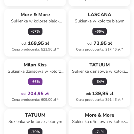
More & More
LASCANA
Sukienka w kolorze biało-
Sukienka w kolorze białym
pomarańczowo-zielonym
-
67
%
-
66
%
169,95 zł
72,95 zł
od
:
od
:
Cena producenta
:
521,96 zł
*
Cena producenta
:
217,46 zł
*
Tylko z
family
Milan Kiss
TATUUM
Sukienka dżinsowa w kolorze
Sukienka dżinsowa w kolorze
niebieskim
niebieskim
-
66
%
-
64
%
204,95 zł
139,95 zł
od
:
od
:
Cena producenta
:
609,00 zł
*
Cena producenta
:
391,46 zł
*
TATUUM
More & More
Sukienka w kolorze zielonym
Sukienka dżinsowa w kolorze
niebieskim
-
70
%
-
71
%