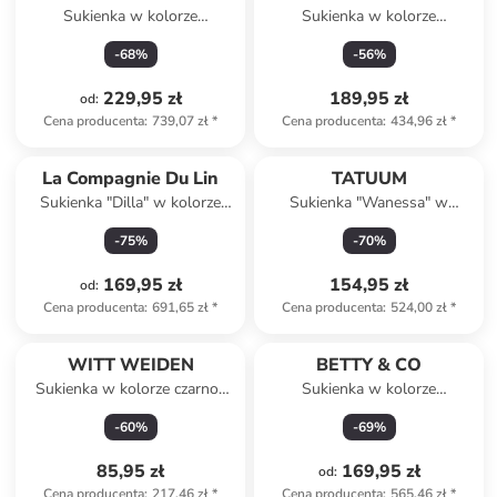
Sukienka w kolorze
Sukienka w kolorze
kremowym
czerwonym
-
68
%
-
56
%
229,95 zł
189,95 zł
od
:
Cena producenta
:
739,07 zł
*
Cena producenta
:
434,96 zł
*
La Compagnie Du Lin
TATUUM
Sukienka "Dilla" w kolorze
Sukienka "Wanessa" w
khaki
kolorze zielonym
-
75
%
-
70
%
169,95 zł
154,95 zł
od
:
Cena producenta
:
691,65 zł
*
Cena producenta
:
524,00 zł
*
WITT WEIDEN
BETTY & CO
Sukienka w kolorze czarno-
Sukienka w kolorze
pomarańczowym
granatowo-kremowym
-
60
%
-
69
%
85,95 zł
169,95 zł
od
:
Cena producenta
:
217,46 zł
*
Cena producenta
:
565,46 zł
*