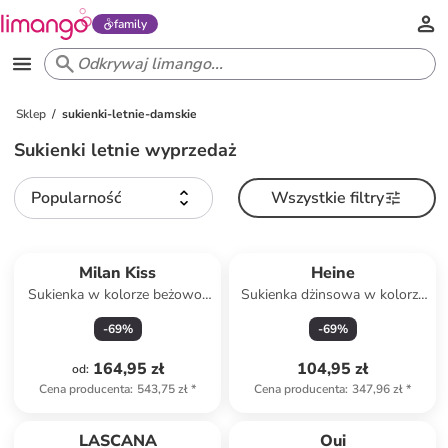
family
Sklep
sukienki-letnie-damskie
Sukienki letnie wyprzedaż
Popularność
Wszystkie filtry
Milan Kiss
Heine
Sukienka w kolorze beżowo-
Sukienka dżinsowa w kolorze
zielono-żółtym
niebieskim
-
69
%
-
69
%
164,95 zł
104,95 zł
od
:
Cena producenta
:
543,75 zł
*
Cena producenta
:
347,96 zł
*
Tylko z
family
Tylko z
family
LASCANA
Oui