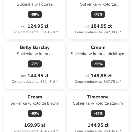
Sukienka w kolorze
Sukienka w kolorze
jasnobrązowym
granatowym
-
68
%
-
75
%
124,95 zł
184,95 zł
od
:
od
:
Cena producenta
:
391,46 zł
*
Cena producenta
:
742,00 zł
*
Betty Barclay
Cream
Sukienka w kolorze
Sukienka w kolorze błękitnym
jasnoróżowo-czarnym
-
77
%
-
56
%
144,95 zł
149,95 zł
od
:
od
:
Cena producenta
:
652,46 zł
*
Cena producenta
:
347,78 zł
*
Cream
Timezone
Sukienka w kolorze białym
Sukienka w kolorze szarym
-
60
%
-
44
%
169,95 zł
144,95 zł
Cena producenta
:
434,78 zł
*
Cena producenta
:
260,96 zł
*