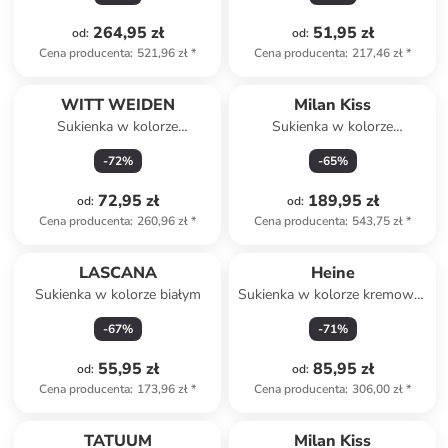
264,95 zł
51,95 zł
od
:
od
:
Cena producenta
:
521,96 zł
*
Cena producenta
:
217,46 zł
*
WITT WEIDEN
Milan Kiss
Sukienka w kolorze
Sukienka w kolorze
jasnozielono-pomarańczowym
jasnoróżowo-biało-
-
72
%
-
65
%
pomarańczowym
72,95 zł
189,95 zł
od
:
od
:
Cena producenta
:
260,96 zł
*
Cena producenta
:
543,75 zł
*
LASCANA
Heine
Sukienka w kolorze białym
Sukienka w kolorze kremowo-
brązowym
-
67
%
-
71
%
55,95 zł
85,95 zł
od
:
od
:
Cena producenta
:
173,96 zł
*
Cena producenta
:
306,00 zł
*
TATUUM
Milan Kiss