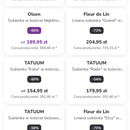
Tylko z
family
Olsen
Fleur de Lin
Sukienka w kolorze błękitno-
Lniana sukienka "Granel" w
białym
kolorze beżowym
-
66
%
-
72
%
189,95 zł
204,95 zł
od
:
Cena producenta
:
565,46 zł
*
Cena producenta
:
735,15 zł
*
TATUUM
TATUUM
Sukienka "Koka" w kolorze
Sukienka "Radis" w kolorze
niebieskim
beżowym
-
60
%
-
54
%
154,95 zł
179,95 zł
od
:
Cena producenta
:
391,46 zł
*
Cena producenta
:
391,46 zł
*
TATUUM
Fleur de Lin
Sukienka w kolorze beżowo-
Lniana sukienka "Etsy" w
czarnym
kolorze turkusowym
-
58
%
-
70
%