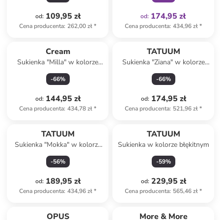
109,95 zł
174,95 zł
od
:
od
:
Cena producenta
:
262,00 zł
*
Cena producenta
:
434,96 zł
*
Cream
TATUUM
Sukienka "Milla" w kolorze
Sukienka "Ziana" w kolorze
czarnym
koralowym
-
66
%
-
66
%
144,95 zł
174,95 zł
od
:
od
:
Cena producenta
:
434,78 zł
*
Cena producenta
:
521,96 zł
*
TATUUM
TATUUM
Sukienka "Mokka" w kolorze
Sukienka w kolorze błękitnym
jasnobrązowym
-
56
%
-
59
%
189,95 zł
229,95 zł
od
:
od
:
Cena producenta
:
434,96 zł
*
Cena producenta
:
565,46 zł
*
OPUS
More & More