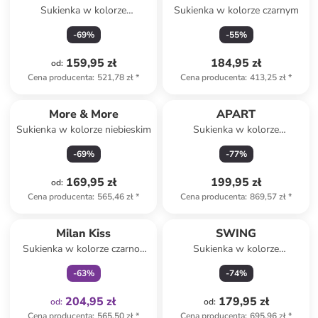
Sukienka w kolorze
Sukienka w kolorze czarnym
granatowym
-
69
%
-
55
%
159,95 zł
184,95 zł
od
:
Cena producenta
:
521,78 zł
*
Cena producenta
:
413,25 zł
*
Produkt zarezerwowany
More & More
APART
Sukienka w kolorze niebieskim
Sukienka w kolorze
jasnozielonym
-
69
%
-
77
%
169,95 zł
199,95 zł
od
:
Cena producenta
:
565,46 zł
*
Cena producenta
:
869,57 zł
*
Tylko z
family
Milan Kiss
SWING
Sukienka w kolorze czarno-
Sukienka w kolorze
białym
turkusowo-niebieskim
-
63
%
-
74
%
204,95 zł
179,95 zł
od
:
od
:
Cena producenta
:
565,50 zł
*
Cena producenta
:
695,96 zł
*