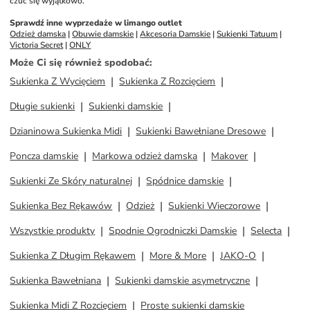
czuć się wyjątkowo.
Sprawdź inne wyprzedaże w limango outlet
Odzież damska
 | 
Obuwie damskie
 | 
Akcesoria Damskie
 | 
Sukienki Tatuum
 | 
Victoria Secret
 | 
ONLY
Może Ci się również spodobać
:
Sukienka Z Wycięciem
Sukienka Z Rozcięciem
Długie sukienki
Sukienki damskie
Dzianinowa Sukienka Midi
Sukienki Bawełniane Dresowe
Poncza damskie
Markowa odzież damska
Makover
Sukienki Ze Skóry naturalnej
Spódnice damskie
Sukienka Bez Rękawów
Odzież
Sukienki Wieczorowe
Wszystkie produkty
Spodnie Ogrodniczki Damskie
Selecta
Sukienka Z Długim Rękawem
More & More
JAKO-O
Sukienka Bawełniana
Sukienki damskie asymetryczne
Sukienka Midi Z Rozcięciem
Proste sukienki damskie