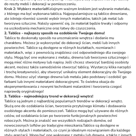
do reszty mebli i dekoracji w pomieszczeniu. 
Krok 2: Wybierz materiał
Kolejnym ważnym krokiem jest wybranie materiału, 
z którego ma być wykonana tablica. Najpopularniejsze są tablice drewniane, 
ale istnieje również szeroki wybór innych materiałów, takich jak metal lub 
tworzywa sztuczne. Należy upewnić się, że materiał będzie trwały i odporny 
na uszkodzenia mechaniczne oraz łatwy do czyszczenia.
2. Tablice - najlepszy sposób na ozdobienie Twojego domu!
Tablice to doskonały sposób na urozmaicenie wnętrza i dodanie mu 
charakteru. Możesz je wykorzystać do dekoracji ścian, mebli lub innych 
powierzchni. Tablice są dostępne w różnych kształtach, rozmiarach i 
materiałach, więc z pewnością znajdziesz coś odpowiedniego dla swojego 
stylu. Mogą być one wykonane z metalu, drewna lub tworzywa sztucznego i 
mogą mieć różne motywy lub napisy. 
Jeśli chcesz stworzyć bardziej osobisty 
akcent, możesz także samodzielnie stworzyć tablicę. Wystarczy kilka narzędzi 
i trochę kreatywności, aby stworzyć unikalny element dekoracyjny do Twojego 
domu. Możesz użyć starego drewna lub metalu jako podstawy i ozdobić go 
farbami lub innymi materiałami dekoracyjnymi. To świetna okazja do 
eksperymentowania z nowymi technikami malarskimi i tworzenia czegoś 
naprawdę oryginalnego!
3. Tablice - najmodniejszy trend w dekoracji wnętrz!
Tablice są jednym z najbardziej popularnych trendów w dekoracji wnętrz. 
Służą one do ozdabiania ścian, tworzenia przytulnego klimatu i dodawania 
osobistego akcentu do pomieszczeń. Tablice mogą być używane do różnych 
celów, od ozdabiania ścian po tworzenie funkcjonalnych powierzchni 
roboczych. Można je znaleźć we wszystkich rodzajach domów, od 
nowoczesnych loftów po tradycyjne mieszkania.
Tablice są dostępne w 
różnych stylach i materiałach, co czyni je idealnym rozwiązaniem dla każdego 
stylu aranżacji. Mogą być one wykonane z metalu lub drewna, a także z innych 