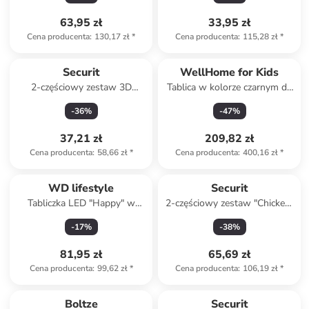
63,95 zł
33,95 zł
Cena producenta
:
130,17 zł
*
Cena producenta
:
115,28 zł
*
Securit
WellHome for Kids
2-częściowy zestaw 3D
Tablica w kolorze czarnym do
"Whale" - 14,5 x 22 x 10 cm
planowania tygodnia - 50 x
-
36
%
-
47
%
69 cm
37,21 zł
209,82 zł
Cena producenta
:
58,66 zł
*
Cena producenta
:
400,16 zł
*
WD lifestyle
Securit
Tabliczka LED "Happy" w
2-częściowy zestaw "Chicken"
różnych kolorach - 23 x 13 cm
- 27,3 x 37,4 x 0,30 cm
-
17
%
-
38
%
81,95 zł
65,69 zł
Cena producenta
:
99,62 zł
*
Cena producenta
:
106,19 zł
*
Boltze
Securit