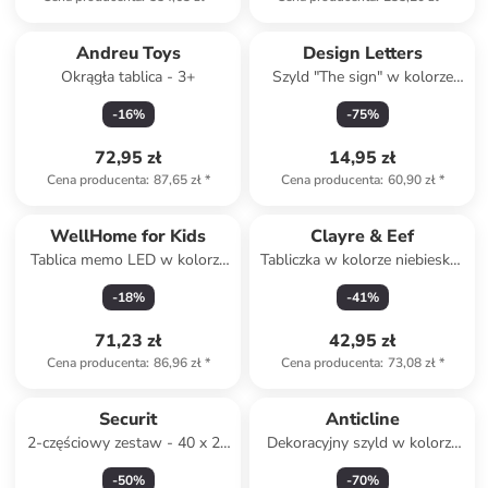
Andreu Toys
Design Letters
Okrągła tablica - 3+
Szyld "The sign" w kolorze
jasnoróżowym - 21 x 7,6 cm
-
16
%
-
75
%
72,95 zł
14,95 zł
Cena producenta
:
87,65 zł
*
Cena producenta
:
60,90 zł
*
WellHome for Kids
Clayre & Eef
Tablica memo LED w kolorze
Tabliczka w kolorze niebiesko-
czarnym - 45 x 60 cm
żółtym z napisem - 50 x 40
-
18
%
-
41
%
cm
71,23 zł
42,95 zł
Cena producenta
:
86,96 zł
*
Cena producenta
:
73,08 zł
*
Securit
Anticline
2-częściowy zestaw - 40 x 20
Dekoracyjny szyld w kolorze
x 1 cm
czarno-białym - 24,5 x 24,5
-
50
%
-
70
%
cm