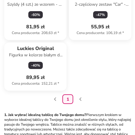
Szyldy (4 szt.) ze wzorem - 40
2-częściowy zestaw "Car" -
x 20 cm
49,5 x 19 x 0,30 cm
-
60
%
-
47
%
81,95 zł
55,95 zł
Cena producenta
:
208,63 zł
*
Cena producenta
:
106,19 zł
*
Luckies Original
Figurka w kolorze białym do
notatek - 16,5 x 11,5 x 13 cm
-
40
%
89,95 zł
Cena producenta
:
152,21 zł
*
1
1. Jak wybrać idealną tablicę do Twojego domu?
Pierwszym krokiem w 
wyborze idealnej tablicy do Twojego domu jest określenie stylu, który najlepiej 
pasuje do Twojego wnętrza. Tablice można znaleźć w różnych stylach, od 
tradycyjnych po nowoczesne. Możesz także zdecydować się na tablicę o 
tematyce sportowej lub artystycznej. Ważne jest, aby dopasować styl tablicy 