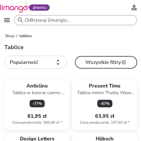
family
Sklep
tablice
Tablice
Popularność
Wszystkie filtry
Anticline
Present Time
Tablica w kolorze czarno-
Tablica memo "Funky Wave"
jasnobrązowym - 52 x 78 cm
w kolorze żółtym - Ø 51 cm
-
77
%
-
67
%
81,95 zł
63,95 zł
Cena producenta
:
365,40 zł
*
Cena producenta
:
197,93 zł
*
Design Letters
Hübsch