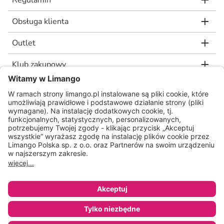
Regulamin
Obsługa klienta
Outlet
Klub zakupowy
limango.de
limango.nl
* Rekomendowana, niewiążąca cena detaliczna producenta, jaką wskazał nam
nasz dostawca. Wartość procentowa oznacza różnicę pomiędzy naszą ceną a
rekomendowaną ceną detaliczną producenta.