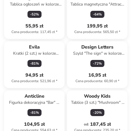
Tablica ogłoszeń w kolorze
Tablica magnetyczna "Attract"
jasnoróżowym - A4
w kolorze jasnoszarym - 50 x
-
52
%
-
64
%
70 cm
55,95 zł
199,95 zł
Cena producenta
:
117,45 zł
*
Cena producenta
:
565,50 zł
*
Evila
Design Letters
Kratki (2 szt.) w kolorze
Szyld "The sign" w kolorze
czarnym na ścianę - 60 x 60 x
czarno-białym - 21 x 7,6 cm
-
81
%
-
72
%
3 cm
94,95 zł
16,95 zł
Cena producenta
:
521,96 zł
*
Cena producenta
:
60,90 zł
*
Anticline
Woody Kids
Figurka dekoracyjna "Bar" w
Tablice (3 szt.) "Mushroom" -
kolorze jasnobrązowym - 101
3+
-
81
%
-
20
%
x 32 cm
104,95 zł
187,45 zł
od
:
Cena producenta
:
554,63 zł
*
Cena producenta
:
235,20 zł
*