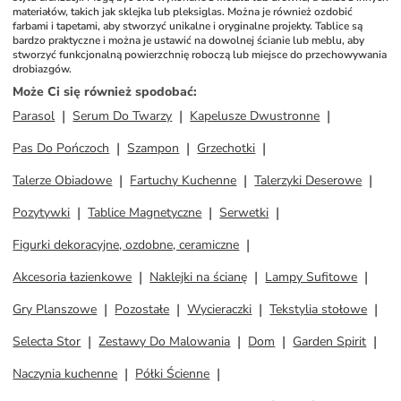
materiałów, takich jak sklejka lub pleksiglas. Można je również ozdobić 
farbami i tapetami, aby stworzyć unikalne i oryginalne projekty. Tablice są 
bardzo praktyczne i można je ustawić na dowolnej ścianie lub meblu, aby 
stworzyć funkcjonalną powierzchnię roboczą lub miejsce do przechowywania 
drobiazgów.
Może Ci się również spodobać
:
Parasol
Serum Do Twarzy
Kapelusze Dwustronne
Pas Do Pończoch
Szampon
Grzechotki
Talerze Obiadowe
Fartuchy Kuchenne
Talerzyki Deserowe
Pozytywki
Tablice Magnetyczne
Serwetki
Figurki dekoracyjne, ozdobne, ceramiczne
Akcesoria łazienkowe
Naklejki na ścianę
Lampy Sufitowe
Gry Planszowe
Pozostałe
Wycieraczki
Tekstylia stołowe
Selecta Stor
Zestawy Do Malowania
Dom
Garden Spirit
Naczynia kuchenne
Półki Ścienne