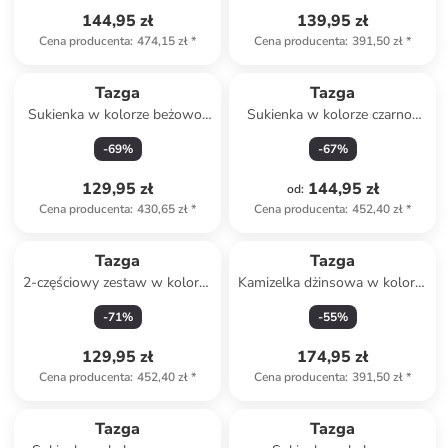
144,95 zł
139,95 zł
Cena producenta
:
474,15 zł
*
Cena producenta
:
391,50 zł
*
Tazga
Tazga
Sukienka w kolorze beżowo-
Sukienka w kolorze czarno-
białym
białym
-
69
%
-
67
%
129,95 zł
144,95 zł
od
:
Cena producenta
:
430,65 zł
*
Cena producenta
:
452,40 zł
*
Tazga
Tazga
2-częściowy zestaw w kolorze
Kamizelka dżinsowa w kolorze
beżowym
błękitnym
-
71
%
-
55
%
129,95 zł
174,95 zł
Cena producenta
:
452,40 zł
*
Cena producenta
:
391,50 zł
*
Tazga
Tazga