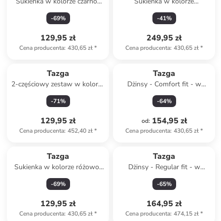
Sukienka w kolorze czarno-
Sukienka w kolorze
białym
jasnoróżowym
-
69
%
-
41
%
129,95 zł
249,95 zł
Cena producenta
:
430,65 zł
*
Cena producenta
:
430,65 zł
*
Tazga
Tazga
2-częściowy zestaw w kolorze
Dżinsy - Comfort fit - w
zielono-białym
kolorze błękitnym
-
71
%
-
64
%
129,95 zł
154,95 zł
od
:
Cena producenta
:
452,40 zł
*
Cena producenta
:
430,65 zł
*
Tazga
Tazga
Sukienka w kolorze różowo-
Dżinsy - Regular fit - w
czerwonym
kolorze czarnym
-
69
%
-
65
%
129,95 zł
164,95 zł
Cena producenta
:
430,65 zł
*
Cena producenta
:
474,15 zł
*