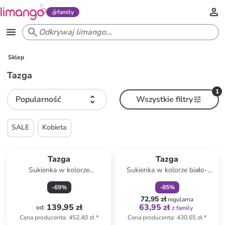
family
Sklep
Tazga
1
Popularność
Wszystkie filtry
SALE
Kobieta
zniżka
family
Tazga
Tazga
Sukienka w kolorze
Sukienka w kolorze biało-
kremowym
niebieskim
-
69
%
-
85
%
72,95 zł
regularna
139,95 zł
63,95 zł
od
:
z family
Cena producenta
:
452,40 zł
*
Cena producenta
:
430,65 zł
*