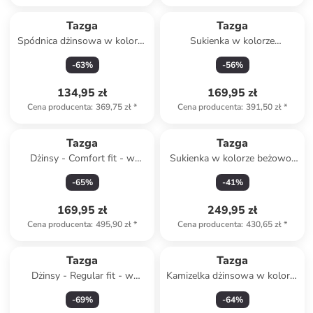
Produkt zarezerwowany
Tazga
Tazga
Spódnica dżinsowa w kolorze
Sukienka w kolorze
błękitnym
jasnozielonym
-
63
%
-
56
%
134,95 zł
169,95 zł
Cena producenta
:
369,75 zł
*
Cena producenta
:
391,50 zł
*
Tazga
Tazga
Dżinsy - Comfort fit - w
Sukienka w kolorze beżowo-
kolorze czarnym
czarnym
-
65
%
-
41
%
169,95 zł
249,95 zł
Cena producenta
:
495,90 zł
*
Cena producenta
:
430,65 zł
*
Tazga
Tazga
Dżinsy - Regular fit - w
Kamizelka dżinsowa w kolorze
kolorze granatowym
niebieskim
-
69
%
-
64
%