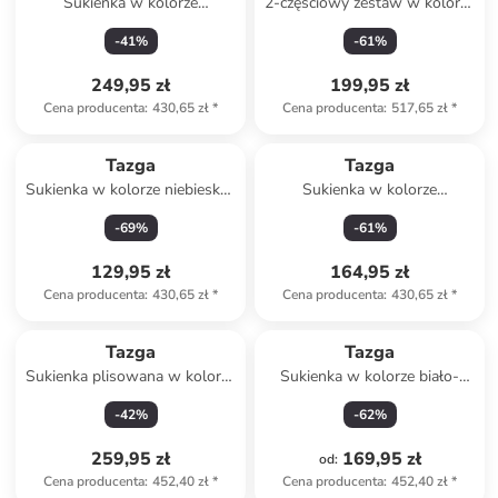
Sukienka w kolorze
2-częściowy zestaw w kolorze
brzoskwiniowym
różowym
-
41
%
-
61
%
249,95 zł
199,95 zł
Cena producenta
:
430,65 zł
*
Cena producenta
:
517,65 zł
*
Tazga
Tazga
Sukienka w kolorze niebiesko-
Sukienka w kolorze
zielono-różowym
pomarańczowym
-
69
%
-
61
%
129,95 zł
164,95 zł
Cena producenta
:
430,65 zł
*
Cena producenta
:
430,65 zł
*
Tazga
Tazga
Sukienka plisowana w kolorze
Sukienka w kolorze biało-
lawendowym
niebieskim
-
42
%
-
62
%
259,95 zł
169,95 zł
od
:
Cena producenta
:
452,40 zł
*
Cena producenta
:
452,40 zł
*