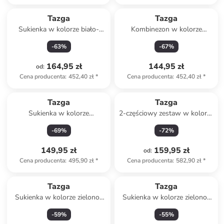
Tazga
Tazga
Sukienka w kolorze biało-
Kombinezon w kolorze
niebieskim
brzoskwiniowym
-
63
%
-
67
%
164,95 zł
144,95 zł
od
:
Cena producenta
:
452,40 zł
*
Cena producenta
:
452,40 zł
*
Tazga
Tazga
Sukienka w kolorze
2-częściowy zestaw w kolorze
granatowo-białym
czerwono-beżowym
-
69
%
-
72
%
149,95 zł
159,95 zł
od
:
Cena producenta
:
495,90 zł
*
Cena producenta
:
582,90 zł
*
Tazga
Tazga
Sukienka w kolorze zielono-
Sukienka w kolorze zielono-
białym
błękitnym
-
59
%
-
55
%