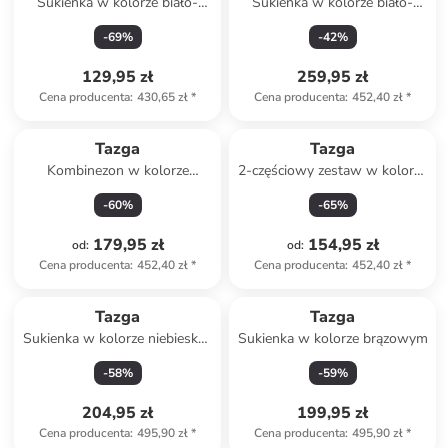
Sukienka w kolorze biało-
Sukienka w kolorze biało-
niebieskim
żółtym
-
69
%
-
42
%
129,95 zł
259,95 zł
Cena producenta
:
430,65 zł
*
Cena producenta
:
452,40 zł
*
Tazga
Tazga
Kombinezon w kolorze
2-częściowy zestaw w kolorze
zielonym
czarno-białym
-
60
%
-
65
%
179,95 zł
154,95 zł
od
:
od
:
Cena producenta
:
452,40 zł
*
Cena producenta
:
452,40 zł
*
Tazga
Tazga
Sukienka w kolorze niebiesko-
Sukienka w kolorze brązowym
żółto-zielonym
-
58
%
-
59
%
204,95 zł
199,95 zł
Cena producenta
:
495,90 zł
*
Cena producenta
:
495,90 zł
*