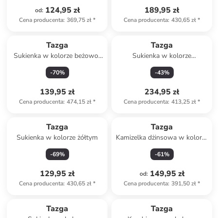
124,95 zł
189,95 zł
od
:
Cena producenta
:
369,75 zł
*
Cena producenta
:
430,65 zł
*
Tazga
Tazga
Sukienka w kolorze beżowo-
Sukienka w kolorze
czarnym
czerwonym
-
70
%
-
43
%
139,95 zł
234,95 zł
Cena producenta
:
474,15 zł
*
Cena producenta
:
413,25 zł
*
Tazga
Tazga
Sukienka w kolorze żółtym
Kamizelka dżinsowa w kolorze
czarnym
-
69
%
-
61
%
129,95 zł
149,95 zł
od
:
Cena producenta
:
430,65 zł
*
Cena producenta
:
391,50 zł
*
Tazga
Tazga