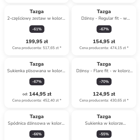
Produkt zarezerwowany
Tazga
Tazga
2-częściowy zestaw w kolorze
Dżinsy - Regular fit - w
biało-niebieskim
kolorze niebieskim
-
61
%
-
67
%
199,95 zł
154,95 zł
Cena producenta
:
517,65 zł
*
Cena producenta
:
474,15 zł
*
Tazga
Tazga
Sukienka plisowana w kolorze
Dżinsy - Flare fit - w kolorze
różowym
niebieskim
-
67
%
-
70
%
144,95 zł
124,95 zł
od
:
Cena producenta
:
452,40 zł
*
Cena producenta
:
430,65 zł
*
Tazga
Tazga
Spódnica dżinsowa w kolorze
Sukienka w kolorze
granatowym
lawendowym
-
66
%
-
55
%