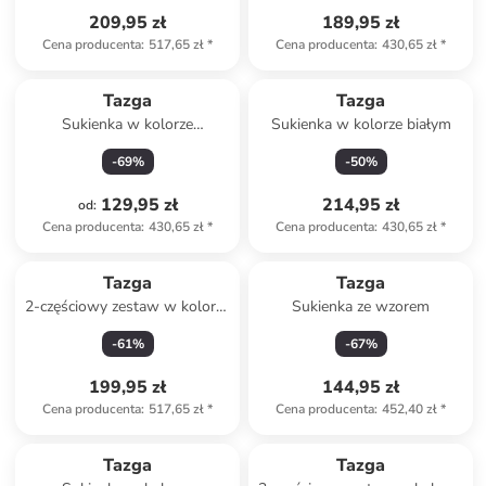
209,95 zł
189,95 zł
Cena producenta
:
517,65 zł
*
Cena producenta
:
430,65 zł
*
Tazga
Tazga
Sukienka w kolorze
Sukienka w kolorze białym
lawendowo-pomarańczowo-
-
69
%
-
50
%
zielonym
129,95 zł
214,95 zł
od
:
Cena producenta
:
430,65 zł
*
Cena producenta
:
430,65 zł
*
Tazga
Tazga
2-częściowy zestaw w kolorze
Sukienka ze wzorem
biało-żółtym
-
61
%
-
67
%
199,95 zł
144,95 zł
Cena producenta
:
517,65 zł
*
Cena producenta
:
452,40 zł
*
Tazga
Tazga