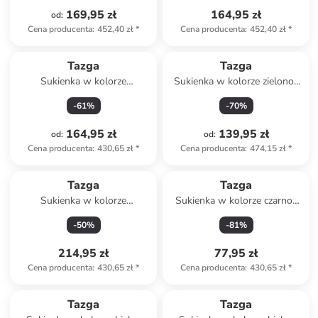
169,95 zł
164,95 zł
od
:
Cena producenta
:
452,40 zł
*
Cena producenta
:
452,40 zł
*
Tazga
Tazga
Sukienka w kolorze
Sukienka w kolorze zielono-
brzoskwiniowo-różowym
jasnoróżowym
-
61
%
-
70
%
164,95 zł
139,95 zł
od
:
od
:
Cena producenta
:
430,65 zł
*
Cena producenta
:
474,15 zł
*
Tazga
Tazga
Sukienka w kolorze
Sukienka w kolorze czarno-
czerwonym
fioletowym
-
50
%
-
81
%
214,95 zł
77,95 zł
Cena producenta
:
430,65 zł
*
Cena producenta
:
430,65 zł
*
Tazga
Tazga