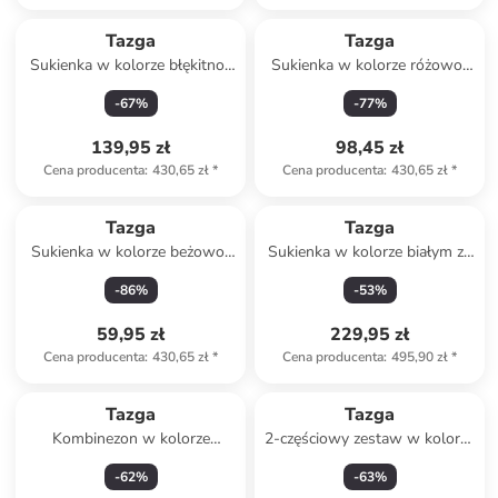
Tazga
Tazga
Sukienka w kolorze błękitno-
Sukienka w kolorze różowo-
jasnoróżowym
czerwonym
-
67
%
-
77
%
139,95 zł
98,45 zł
Cena producenta
:
430,65 zł
*
Cena producenta
:
430,65 zł
*
Produkt zarezerwowany
Tazga
Tazga
Sukienka w kolorze beżowo-
Sukienka w kolorze białym ze
fioletowym
wzorem
-
86
%
-
53
%
59,95 zł
229,95 zł
Cena producenta
:
430,65 zł
*
Cena producenta
:
495,90 zł
*
Tazga
Tazga
Kombinezon w kolorze
2-częściowy zestaw w kolorze
różowym
różowo-czerwonym
-
62
%
-
63
%