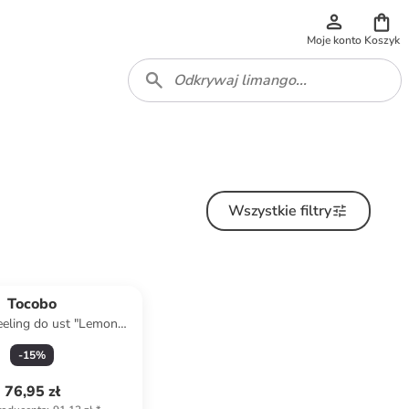
Moje konto
Koszyk
Wszystkie filtry
Tocobo
eling do ust "Lemon
ugar" - 20 ml
-
15
%
76,95 zł