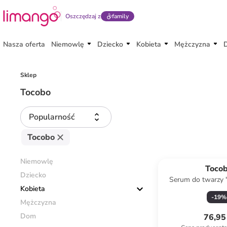
Oszczędzaj z
family
Nasza oferta
Niemowlę
Dziecko
Kobieta
Mężczyzna
Sklep
Tocobo
Popularność
Tocobo
Niemowlę
Toco
Dziecko
Serum do twarzy 
Kobieta
Serum" - 
-
19
%
Mężczyzna
Dom
76,95 