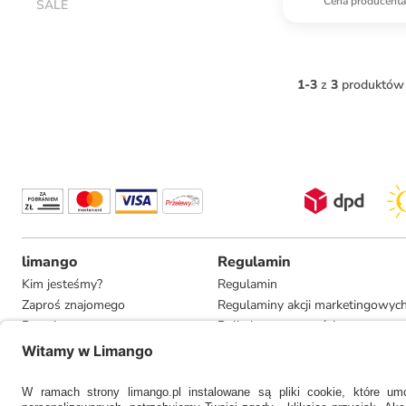
Cena producent
SALE
1
-
3
z
3
produktów
limango
Regulamin
Kim jesteśmy?
Regulamin
Zaproś znajomego
Regulaminy akcji marketingowyc
Pracuj u nas
Polityka prywatności
Informacje dla prasy
Ustawienia prywatności
Compliance