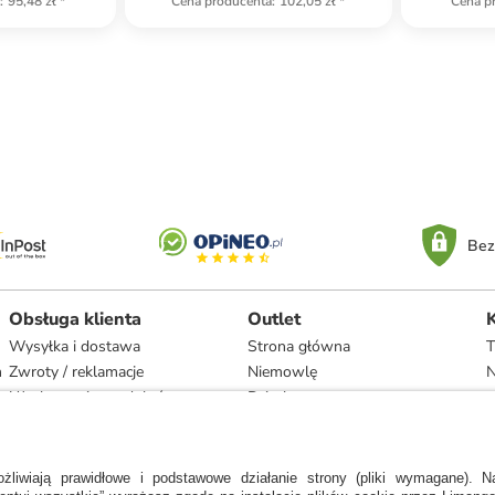
a
:
95,48 zł
*
Cena producenta
:
102,05 zł
*
Cena p
Bez
Obsługa klienta
Outlet
Wysyłka i dostawa
Strona główna
T
h
Zwroty / reklamacje
Niemowlę
N
Użytkowanie produktów
Dziecko
Recykling i utylizacja
Kobieta
Odstąpienie
Mężczyzna
Zgodność z umową i naprawa
Dom