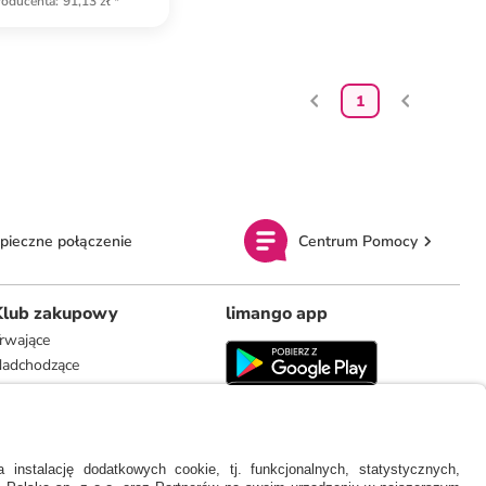
roducenta
:
91,13 zł
*
1
pieczne połączenie
Centrum Pomocy
Klub zakupowy
limango app
rwające
adchodzące