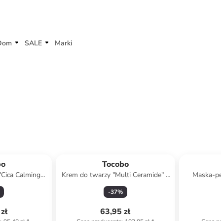
Dom
SALE
Marki
bo
Tocobo
"Cica Calming
Krem do twarzy "Multi Ceramide" -
Maska-pe
50 ml
50 ml
S
-
37
%
zł
63,95 zł