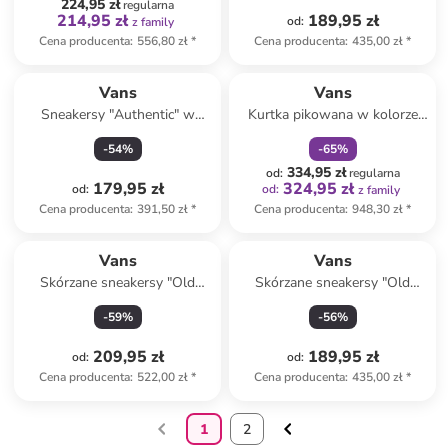
224,95 zł
regularna
214,95 zł
189,95 zł
od
:
z family
Cena producenta
:
556,80 zł
*
Cena producenta
:
435,00 zł
*
zniżka
family
Vans
Vans
Sneakersy "Authentic" w
Kurtka pikowana w kolorze
kolorze błękitnym
kremowym
-
54
%
-
65
%
334,95 zł
od
:
regularna
179,95 zł
324,95 zł
od
:
od
:
z family
Cena producenta
:
391,50 zł
*
Cena producenta
:
948,30 zł
*
Vans
Vans
Skórzane sneakersy "Old
Skórzane sneakersy "Old
Skool" w kolorze białym
Skool" w kolorze czarno-
-
59
%
-
56
%
beżowym
209,95 zł
189,95 zł
od
:
od
:
Cena producenta
:
522,00 zł
*
Cena producenta
:
435,00 zł
*
1
2