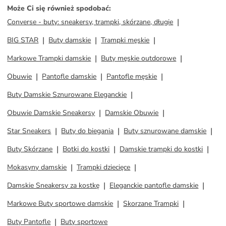
Może Ci się również spodobać
:
Converse - buty: sneakersy, trampki, skórzane, długie
BIG STAR
Buty damskie
Trampki męskie
Markowe Trampki damskie
Buty męskie outdorowe
Obuwie
Pantofle damskie
Pantofle męskie
Buty Damskie Sznurowane Eleganckie
Obuwie Damskie Sneakersy
Damskie Obuwie
Star Sneakers
Buty do biegania
Buty sznurowane damskie
Buty Skórzane
Botki do kostki
Damskie trampki do kostki
Mokasyny damskie
Trampki dziecięce
Damskie Sneakersy za kostkę
Eleganckie pantofle damskie
Markowe Buty sportowe damskie
Skorzane Trampki
Buty Pantofle
Buty sportowe