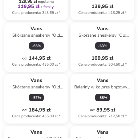
129,95 zł
regularna
119,95 zł
139,95 zł
z family
Cena producenta
:
343,65 zł
*
Cena producenta
:
413,25 zł
*
Vans
Vans
Skórzane sneakersy "Old
Skórzane sneakersy "Old
Skool" w kolorze czarnym
Skool" w kolorze białym
-
66
%
-
63
%
144,95 zł
109,95 zł
od
:
Cena producenta
:
435,00 zł
*
Cena producenta
:
304,50 zł
*
Vans
Vans
Skórzane sneakersy "Old
Baleriny w kolorze brązowym
Skool" w kolorze beżowym
z paskiem
-
57
%
-
58
%
184,95 zł
89,95 zł
od
:
od
:
Cena producenta
:
435,00 zł
*
Cena producenta
:
217,50 zł
*
Vans
Vans