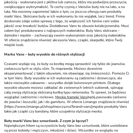
jakością - wykonana jest z płótna lub zamszu, który ma podwójne przeszycia, 
zwiększające wytrzymałość. Te cechy czynią z Vansów buty nie na lato, a na 
lata. Nie możemy zapomnieć także o tym, co jeszcze oferują nam produkty 
marki Vans. Skórzane buty w ich wykonaniu to nie wyjątek, lecz trend. Firma 
doskonale zdaje sobie sprawę z tego, że większość ich fanów ceni sobie 
jakość oraz trwałość butów. Dodatkowo Vans to obuwie kolekcjonerskie. Musi 
zatem być produkowane z najlepszych materiałów. Buty Vans skórzane – 
damskie i męskie – zachwycają swoim wykonaniem oraz jakością materiałów. 
W ofercie znajdziecie również akcesoria Vans, czapki, skarpetki, które Twój 
miejski look. 
Marka Vans – buty wysokie do różnych stylizacji
Czasami wydaje się, że buty za kostkę mogą sprawdzić się tylko do jeansów, 
zwłaszcza tych w stylu slim. To nieprawda. Możesz dowolnie 
eksperymentować z takim obuwiem, nie obawiając się śmieszności. Pomoże Ci 
w tym Vans. Buty wysokie w ich wykonaniu są zadziorne i dziewczęce, ale 
także niezwykle zabawne – wszystko dzięki kolorowym printom. Dlatego 
wysokie obuwie możesz zakładać do zwiewnych letnich sukienek, spinając 
całą swoją stylizację skórzaną kurtką typu ramoneska. To sprawi, że będziesz 
wyglądać zadziornie i rockowo. 
Męskie trampki Vans
będą pasowała zarówno 
do jeasów i koszulki, jak i do garnituru. W ofercie Limango znajdziecie również 
[https://www.limango.pl/shop/mezczyzna?brand=vans]męskie produkty Vans 
takie jak czapki czy bandany, które uzupełnia stylizacje meska.
Buty marki Vans bez sznurówek. Z czym je łączyć?
Największym hitem są oczywiście buty Vans bez sznurówek, które uwielbiane 
są przez kobiety i mężczyzn, młodzież i dzieci. Wszystko ze względu na 