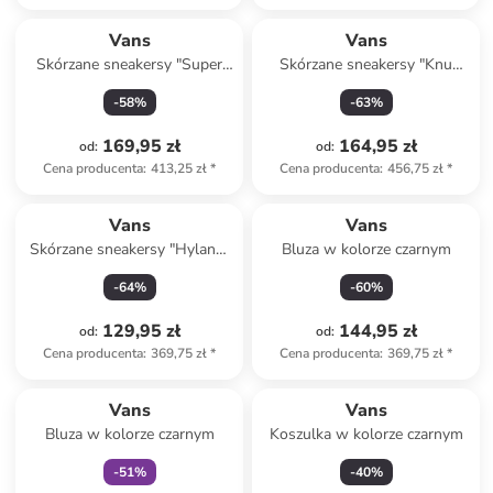
Vans
Vans
Skórzane sneakersy "Super
Skórzane sneakersy "Knu
Lowpro" w kolorze biało-
Skool" w kolorze białym
-
58
%
-
63
%
czarnym
169,95 zł
164,95 zł
od
:
od
:
Cena producenta
:
413,25 zł
*
Cena producenta
:
456,75 zł
*
Vans
Vans
Skórzane sneakersy "Hylane"
Bluza w kolorze czarnym
w kolorze kremowo-czarnym
-
64
%
-
60
%
129,95 zł
144,95 zł
od
:
od
:
Cena producenta
:
369,75 zł
*
Cena producenta
:
369,75 zł
*
Tylko z
family
Vans
Vans
Bluza w kolorze czarnym
Koszulka w kolorze czarnym
-
51
%
-
40
%