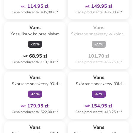
114,95 zł
149,95 zł
od
:
od
:
Cena producenta
:
435,00 zł
*
Cena producenta
:
435,00 zł
*
Spóźniłeś się.

Wyprzedane
Vans
Vans
Koszulka w kolorze białym
Skórzane sneakersy w kolorze
czarnym
-
39
%
-
77
%
68,95 zł
101,70 zł
od
:
Cena producenta
:
113,10 zł
*
Cena producenta
:
456,75 zł
*
Tylko z
family
Tylko z
family
Vans
Vans
Skórzane sneakersy "Old
Skórzane sneakersy "Old
Skool" w kolorze zielonym
Skool" w kolorze kremowym
-
65
%
-
62
%
179,95 zł
154,95 zł
od
:
od
:
Cena producenta
:
522,00 zł
*
Cena producenta
:
413,25 zł
*
Tylko z
family
Vans
Vans