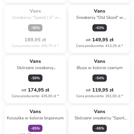
Spóźniłeś się.

Wyprzedane
Vans
Vans
Sneakersy "Speed LS" w
Sneakersy "Old Skool" w
kolorze jasnoróżowo-
kolorze czarnym
-
58
%
-
63
%
brązowym
189,95 zł
149,95 zł
od
:
Cena producenta
:
456,75 zł
*
Cena producenta
:
413,25 zł
*
Vans
Vans
Skórzane sneakersy
Bluza w kolorze czarnym
"Authentic" w kolorze czarnym
-
59
%
-
54
%
174,95 zł
119,95 zł
od
:
od
:
Cena producenta
:
435,00 zł
*
Cena producenta
:
261,00 zł
*
zniżka
family
Vans
Vans
Koszulka w kolorze brązowym
Skórzane sneakersy "Sport
Low" w kolorze beżowym
-
65
%
-
66
%