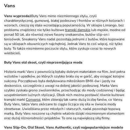
Vans
Vans wyprzedaż
Buty Vans mimo niezmiennego stylu, czyli 
charakterystycznej, gumowej, białej podeszwy i frontów w różnych kolorach i 
wzorach, cieszą się stale wzrastającą popularnością. W sklepie Limango, bez 
problemu znajdziesz nie tylko kultowe 
trampki damskie
 lub męskie, modne od 
ponad 50 lat, ale również nowe fasony snekaersów, butów slip-on i 
tenisówek. Sneakersy Vans nadal pozostają jednymi z butów, które kupowane 
są w sklepach obuwniczych najchętniej. Jednak Vans to coś więcej, niż tylko 
buty. To także niezmienne poczucie stylu, które zyskuje coraz to nowych 
wielbicieli. 
Buty Vans old skool, czyli nieprzemijająca moda
Historia marki Vans z pewnością byłaby dobrym materiałem na film. Jest pełna 
wzlotów i upadków, po których szybko brała się w garść, aby osiągać kolejne 
sukcesy. Początkowo była dedykowana miłośnikom BMX-ów i jazdy na 
deskorolce, szczególnie z uwagi na dobrej jakości podeszwę. Marka Vans 
szybko zyskała grono zwolenników, przechodząc do mody codziennej i będąc 
uzupełnieniem luźnych stylizacji. Obok nich można postawić równie kultowe 
trampki marki 
Converse
, które zbierają tak samo dużą liczbę fanów, co Vansy. 
Buty Vans, także Vans skórzane to ciągle licząca się siła w świecie mody 
streetwear. Uwielbiana przez młodych i starszych, nadal pozostaje topową 
marką. Buty Vans noszone są chętnie właśnie dzięki niezmiennym elementom 
oraz dużej różnorodności projektów. To one są największą siłą firmy.
Vans Slip-On, Old Skool, Vans Authentic, czyli najpopularniejsze modele 