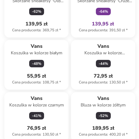
Skórzane sneakersy "Old
Skórzane sneakersy "Cruze
Skoo" w kolorze
3.0" w kolorze czarno-białym
-
62
%
-
64
%
rdzawobrązowym
139,95 zł
139,95 zł
Cena producenta
:
369,75 zł
*
Cena producenta
:
391,50 zł
*
Vans
Vans
Koszulka w kolorze białym
Koszulka w kolorze
granatowym
-
48
%
-
44
%
55,95 zł
72,95 zł
Cena producenta
:
108,75 zł
*
Cena producenta
:
130,50 zł
*
Vans
Vans
Koszulka w kolorze czarnym
Bluza w kolorze żółtym
-
41
%
-
52
%
76,95 zł
189,95 zł
Cena producenta
:
130,50 zł
*
Cena producenta
:
400,20 zł
*