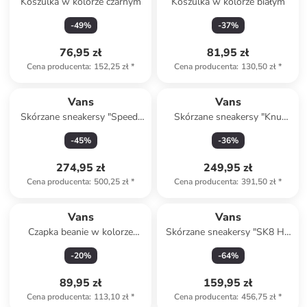
Koszulka w kolorze czarnym
Koszulka w kolorze białym
-
49
%
-
37
%
76,95 zł
81,95 zł
Cena producenta
:
152,25 zł
*
Cena producenta
:
130,50 zł
*
Vans
Vans
Skórzane sneakersy "Speed"
Skórzane sneakersy "Knu
w kolorze beżowym
Skool" w kolorze
-
45
%
-
36
%
jasnobrązowym
274,95 zł
249,95 zł
Cena producenta
:
500,25 zł
*
Cena producenta
:
391,50 zł
*
Vans
Vans
Czapka beanie w kolorze
Skórzane sneakersy "SK8 Hi"
ciemnozielonym
w kolorze czarnym
-
20
%
-
64
%
89,95 zł
159,95 zł
Cena producenta
:
113,10 zł
*
Cena producenta
:
456,75 zł
*