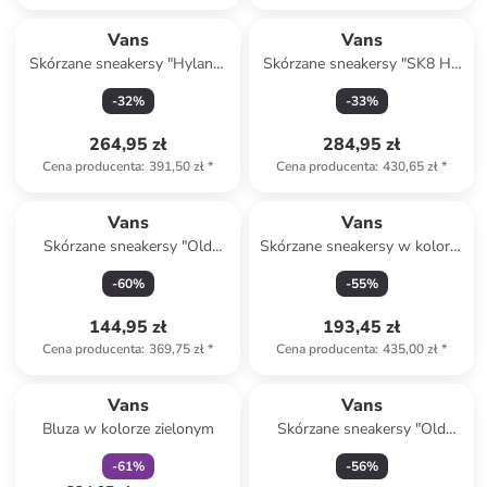
Vans
Vans
Skórzane sneakersy "Hylane"
Skórzane sneakersy "SK8 Hi"
w kolorze karmelowym
w kolorze jasnobrązowym
-
32
%
-
33
%
264,95 zł
284,95 zł
Cena producenta
:
391,50 zł
*
Cena producenta
:
430,65 zł
*
Vans
Vans
Skórzane sneakersy "Old
Skórzane sneakersy w kolorze
Skool" w kolorze
beżowo-oliwkowym
-
60
%
-
55
%
pomarańczowym
144,95 zł
193,45 zł
Cena producenta
:
369,75 zł
*
Cena producenta
:
435,00 zł
*
zniżka
family
Vans
Vans
Bluza w kolorze zielonym
Skórzane sneakersy "Old
Skool" w kolorze
-
61
%
-
56
%
jasnobrązowym