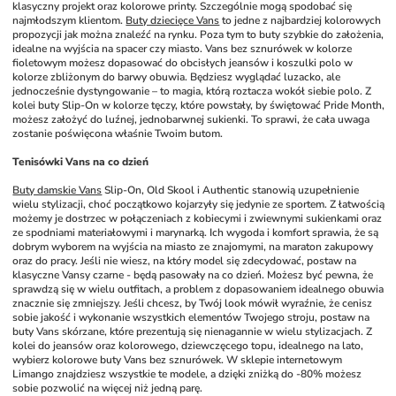
klasyczny projekt oraz kolorowe printy. Szczególnie mogą spodobać się 
najmłodszym klientom. 
Buty dziecięce Vans
 to jedne z najbardziej kolorowych 
propozycji jak można znaleźć na rynku. Poza tym to buty szybkie do założenia, 
idealne na wyjścia na spacer czy miasto. Vans bez sznurówek w kolorze 
fioletowym możesz dopasować do obcisłych jeansów i koszulki polo w 
kolorze zbliżonym do barwy obuwia. Będziesz wyglądać luzacko, ale 
jednocześnie dystyngowanie – to magia, którą roztacza wokół siebie polo. Z 
kolei buty Slip-On w kolorze tęczy, które powstały, by świętować Pride Month, 
możesz założyć do luźnej, jednobarwnej sukienki. To sprawi, że cała uwaga 
zostanie poświęcona właśnie Twoim butom. 
Tenisówki Vans na co dzień
Buty damskie Vans
 Slip-On, Old Skool i Authentic stanowią uzupełnienie 
wielu stylizacji, choć początkowo kojarzyły się jedynie ze sportem. Z łatwością 
możemy je dostrzec w połączeniach z kobiecymi i zwiewnymi sukienkami oraz 
ze spodniami materiałowymi i marynarką. Ich wygoda i komfort sprawia, że są 
dobrym wyborem na wyjścia na miasto ze znajomymi, na maraton zakupowy 
oraz do pracy. Jeśli nie wiesz, na który model się zdecydować, postaw na 
klasyczne Vansy czarne - będą pasowały na co dzień. Możesz być pewna, że 
sprawdzą się w wielu outfitach, a problem z dopasowaniem idealnego obuwia 
znacznie się zmniejszy. Jeśli chcesz, by Twój look mówił wyraźnie, że cenisz 
sobie jakość i wykonanie wszystkich elementów Twojego stroju, postaw na 
buty Vans skórzane, które prezentują się nienagannie w wielu stylizacjach. Z 
kolei do jeansów oraz kolorowego, dziewczęcego topu, idealnego na lato, 
wybierz kolorowe buty Vans bez sznurówek. W sklepie internetowym 
Limango znajdziesz wszystkie te modele, a dzięki zniżką do -80% możesz 
sobie pozwolić na więcej niż jedną parę. 