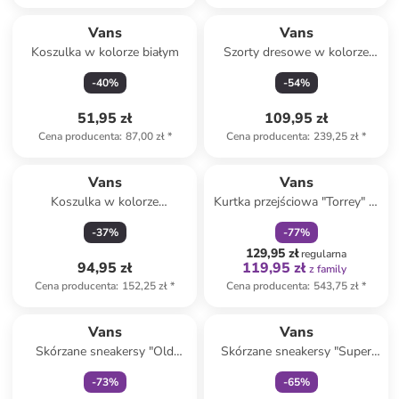
Vans
Vans
Koszulka w kolorze białym
Szorty dresowe w kolorze
czarnym
-
40
%
-
54
%
51,95 zł
109,95 zł
Cena producenta
:
87,00 zł
*
Cena producenta
:
239,25 zł
*
zniżka
family
Vans
Vans
Koszulka w kolorze
Kurtka przejściowa "Torrey" w
jasnobrązowym
kolorze khaki
-
37
%
-
77
%
129,95 zł
regularna
94,95 zł
119,95 zł
z family
Cena producenta
:
152,25 zł
*
Cena producenta
:
543,75 zł
*
Tylko z
family
Tylko z
family
Vans
Vans
Skórzane sneakersy "Old
Skórzane sneakersy "Super
Skool" w kolorze srebrnym
Lowpro" w kolorze beżowym
-
73
%
-
65
%