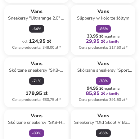
zniżka
family
Vans
Vans
Sneakersy "Ultrarange 2.0" w
Slippersy w kolorze żółtym
kolorze czarnym
-
64
%
-
86
%
33,95 zł
regularna
124,95 zł
29,95 zł
od
:
z family
Cena producenta
:
348,00 zł
*
Cena producenta
:
217,50 zł
*
zniżka
family
Vans
Vans
Skórzane sneakersy "SK8-Hi
Skórzane sneakersy "Sport
MTE-2" w kolorze czarnym
Low" w kolorze zielonym
-
71
%
-
78
%
94,95 zł
regularna
179,95 zł
85,95 zł
z family
Cena producenta
:
630,75 zł
*
Cena producenta
:
391,50 zł
*
zniżka
family
Vans
Vans
Skórzane sneakersy "SK8-Hi"
Sneakersy "Old Skool V Bow"
w kolorze szarym
w kolorze różowym
-
89
%
-
66
%