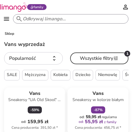
family
Sklep
Vans wyprzedaż
1
Popularność
Wszystkie filtry
SALE
Mężczyzna
Kobieta
Dziecko
Niemowlę
Świ
zniżka
family
Produkt zarezerwowany
Vans
Vans
Sneakersy "UA Old Skool" w
Sneakersy w kolorze białym
kolorze czarnym
-
59
%
-
87
%
59,95 zł
od
:
regularna
159,95 zł
55,95 zł
od
:
od
:
z family
Cena producenta
:
391,50 zł
*
Cena producenta
:
456,75 zł
*