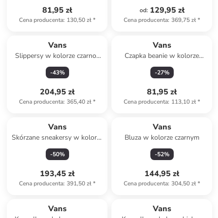
81,95 zł
129,95 zł
od
:
Cena producenta
:
130,50 zł
*
Cena producenta
:
369,75 zł
*
Vans
Vans
Slippersy w kolorze czarno-
Czapka beanie w kolorze
białym
beżowo-białym
-
43
%
-
27
%
204,95 zł
81,95 zł
Cena producenta
:
365,40 zł
*
Cena producenta
:
113,10 zł
*
Vans
Vans
Skórzane sneakersy w kolorze
Bluza w kolorze czarnym
khaki
-
50
%
-
52
%
193,45 zł
144,95 zł
Cena producenta
:
391,50 zł
*
Cena producenta
:
304,50 zł
*
Vans
Vans