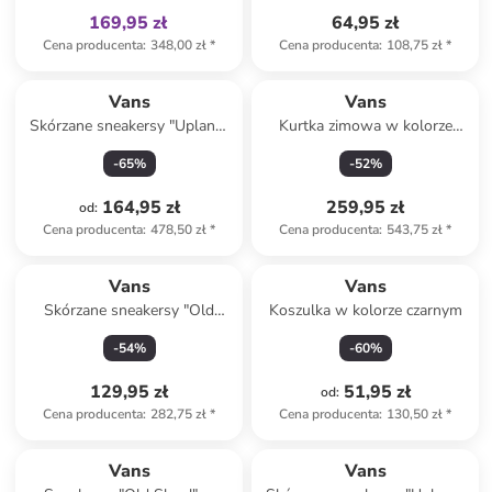
169,95 zł
64,95 zł
Cena producenta
:
348,00 zł
*
Cena producenta
:
108,75 zł
*
Vans
Vans
Skórzane sneakersy "Upland"
Kurtka zimowa w kolorze
w kolorze brązowym
czarnym
-
65
%
-
52
%
164,95 zł
259,95 zł
od
:
Cena producenta
:
478,50 zł
*
Cena producenta
:
543,75 zł
*
Vans
Vans
Skórzane sneakersy "Old
Koszulka w kolorze czarnym
Skool" w kolorze
-
54
%
-
60
%
jasnoróżowo-fioletowym
129,95 zł
51,95 zł
od
:
Cena producenta
:
282,75 zł
*
Cena producenta
:
130,50 zł
*
Vans
Vans