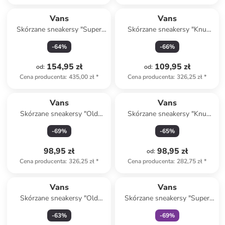
Vans
Vans
Skórzane sneakersy "Super
Skórzane sneakersy "Knu
Lowpro" w kolorze różowo-
Skool" w kolorze czarnym
-
64
%
-
66
%
zielonym
154,95 zł
109,95 zł
od
:
od
:
Cena producenta
:
435,00 zł
*
Cena producenta
:
326,25 zł
*
Vans
Vans
Skórzane sneakersy "Old
Skórzane sneakersy "Knu
Skool" w kolorze czarno-
Skool" w kolorze
-
69
%
-
65
%
różowym
jasnoróżowo-fioletowym
98,95 zł
98,95 zł
od
:
Cena producenta
:
326,25 zł
*
Cena producenta
:
282,75 zł
*
Tylko z
family
Vans
Vans
Skórzane sneakersy "Old
Skórzane sneakersy "Super
Skool" w kolorze beżowym
Lowpro" w kolorze brązowym
-
63
%
-
69
%