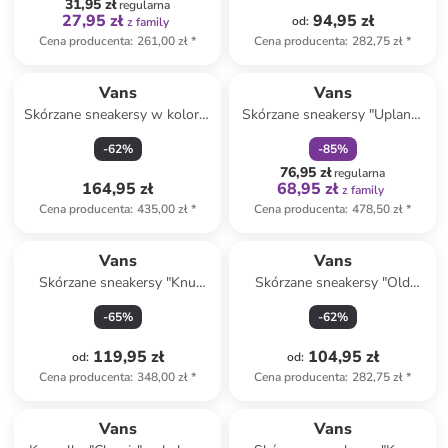
31,95 zł
regularna
27,95 zł
94,95 zł
od
:
z family
Cena producenta
:
261,00 zł
*
Cena producenta
:
282,75 zł
*
zniżka
family
Produkt zarezerwowany
Vans
Vans
Skórzane sneakersy w kolorze
Skórzane sneakersy "Upland"
czarnym
w kolorze biało-
-
62
%
-
85
%
pomarańczowym
76,95 zł
regularna
164,95 zł
68,95 zł
z family
Cena producenta
:
435,00 zł
*
Cena producenta
:
478,50 zł
*
Vans
Vans
Skórzane sneakersy "Knu
Skórzane sneakersy "Old
Skool" w kolorze granatowo-
Skool" w kolorze khaki
-
65
%
-
62
%
białym
119,95 zł
104,95 zł
od
:
od
:
Cena producenta
:
348,00 zł
*
Cena producenta
:
282,75 zł
*
zniżka
family
Produkt zarezerwowany
Vans
Vans