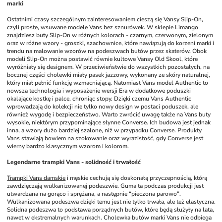
marki
Ostatnimi czasy szczególnym zainteresowaniem cieszą się Vansy Slip-On, 
czyli proste, wsuwane modele Vans bez sznurówek. W sklepie Limango 
znajdziesz buty Slip-On w różnych kolorach - czarnym, czerwonym, zielonym 
oraz w różne wzory - groszki, szachownice, które nawiązują do korzeni marki i 
trendu na malowanie wzorów na podeszwach butów przez skaterów. Obok 
modeli Slip-On można postawić równie kultowe Vansy Old Skool, które 
wyróżniały się designem. W przeciwieństwie do wszystkich pozostałych, na 
bocznej części cholewki miały pasek jazzowy, wykonany ze skóry naturalnej, 
który miał pełnić funkcję wzmacniającą. Natomiast Vans model Authentic to 
nowsza technologia i wyposażenie wersji Era w dodatkowe poduszki 
okalające kostkę i palce, chroniąc stopy. Dzięki czemu Vans Authentic 
wprowadzają do kolekcji nie tylko nowy design w postaci poduszek, ale 
również wygodę i bezpieczeństwo. Warto zwrócić uwagę także na Vans buty 
wysokie, niektórym przypominające słynne Converse. Ich budowa jest jednak 
inna, a wzory dużo bardziej szalone, niż w przypadku Converse. Produkty 
Vans stawiają bowiem na szokowanie oraz wyrazistość, gdy Converse jest 
wierny bardzo klasycznym wzorom i kolorom. 
Legendarne trampki Vans - solidność i trwałość
Trampki Vans damskie
 i męskie cechują się doskonałą przyczepnością, którą 
zawdzięczają wulkanizowanej podeszwie. Guma ta podczas produkcji jest 
utwardzana na gorąco i sprężana, a następnie “pieczona parowo". 
Wulkanizowana podeszwa dzięki temu jest nie tylko trwała, ale też elastyczna. 
Solidna podeszwa to podstawa porządnych butów, które będą służyły na lata, 
nawet w ekstremalnych warunkach. Cholewka butów marki Vans nie odbiega 