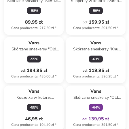
Skórzane sneakersy "Sk8-Mid
Slippersy w kolorze czarno-
Reissue V" w kolorze
białym
-
58
%
-
59
%
różowym
89,95 zł
159,95 zł
od
:
Cena producenta
:
217,50 zł
*
Cena producenta
:
391,50 zł
*
Vans
Vans
Skórzane sneakersy "Old
Skórzane sneakersy "Knu
Skool" w kolorze czerwono-
Skool" w kolorze granatowo-
-
55
%
-
63
%
pomarańczowym
białym
194,95 zł
119,95 zł
od
:
od
:
Cena producenta
:
435,00 zł
*
Cena producenta
:
326,25 zł
*
Tylko z
family
Vans
Vans
Koszulka w kolorze
Skórzane sneakersy "Old
bordowym
Skool" w kolorze czerwono-
-
55
%
-
64
%
jasnoróżowym
46,95 zł
139,95 zł
od
:
Cena producenta
:
104,40 zł
*
Cena producenta
:
391,50 zł
*