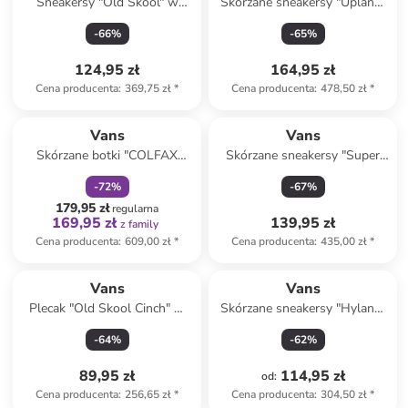
Sneakersy "Old Skool" w
Skórzane sneakersy "Upland"
kolorze szarym
w kolorze zielonym
-
66
%
-
65
%
124,95 zł
164,95 zł
Cena producenta
:
369,75 zł
*
Cena producenta
:
478,50 zł
*
zniżka
family
Vans
Vans
Skórzane botki "COLFAX
Skórzane sneakersy "Super
MTE-1" w kolorze czarnym
Lowpro" w kolorze błękitnym
-
72
%
-
67
%
179,95 zł
regularna
169,95 zł
139,95 zł
z family
Cena producenta
:
609,00 zł
*
Cena producenta
:
435,00 zł
*
Vans
Vans
Plecak "Old Skool Cinch" w
Skórzane sneakersy "Hylane"
kolorze czarnym - 33 x 51 x
w kolorze khaki
-
64
%
-
62
%
15 cm
89,95 zł
114,95 zł
od
:
Cena producenta
:
256,65 zł
*
Cena producenta
:
304,50 zł
*