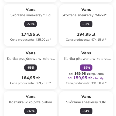
Vans
Vans
Skórzane sneakersy "Old
Skórzane sneakersy "Mixxa" w
Skool" w kolorze
kolorze szarym
-
59
%
-
37
%
jasnoróżowym
174,95 zł
294,95 zł
Cena producenta
:
435,00 zł
*
Cena producenta
:
474,15 zł
*
zniżka
family
Vans
Vans
Kurtka przejściowa w kolorze
Kurtka pikowana w kolorze
błękitnym
czarnym
-
55
%
-
59
%
169,95 zł
od
:
regularna
164,95 zł
159,95 zł
od
:
z family
Cena producenta
:
369,75 zł
*
Cena producenta
:
391,50 zł
*
Vans
Vans
Koszulka w kolorze białym
Skórzane sneakersy "Old
Skool" w kolorze zielonym
-
37
%
-
64
%