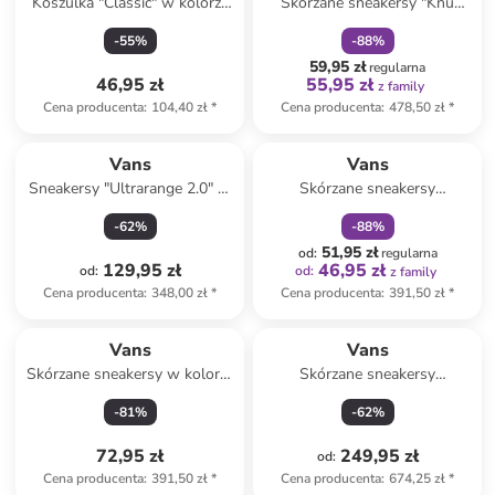
Koszulka "Classic" w kolorze
Skórzane sneakersy "Knu
białym
Stack" w kolorze
-
55
%
-
88
%
jasnoróżowo-białym
59,95 zł
regularna
46,95 zł
55,95 zł
z family
Cena producenta
:
104,40 zł
*
Cena producenta
:
478,50 zł
*
zniżka
family
Vans
Vans
Sneakersy "Ultrarange 2.0" w
Skórzane sneakersy
kolorze beżowym
"UltraRange Hi V MTE-1" w
-
62
%
-
88
%
kolorze jasnobrązowym
51,95 zł
od
:
regularna
129,95 zł
46,95 zł
od
:
od
:
z family
Cena producenta
:
348,00 zł
*
Cena producenta
:
391,50 zł
*
Vans
Vans
Skórzane sneakersy w kolorze
Skórzane sneakersy
jasnobrązowym
"Crosspath XC" w kolorze
-
81
%
-
62
%
pomarańczowym
72,95 zł
249,95 zł
od
:
Cena producenta
:
391,50 zł
*
Cena producenta
:
674,25 zł
*