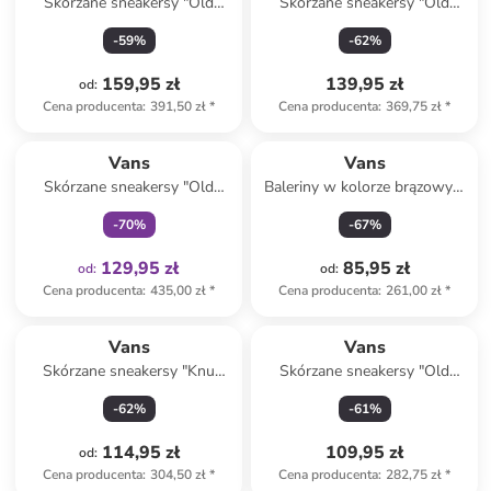
Skórzane sneakersy "Old
Skórzane sneakersy "Old
Skool" w kolorze beżowym
Skool" w kolorze beżowym
-
59
%
-
62
%
159,95 zł
139,95 zł
od
:
Cena producenta
:
391,50 zł
*
Cena producenta
:
369,75 zł
*
Tylko z
family
Vans
Vans
Skórzane sneakersy "Old
Baleriny w kolorze brązowym
Skool" w kolorze beżowym
z paskiem
-
70
%
-
67
%
129,95 zł
85,95 zł
od
:
od
:
Cena producenta
:
435,00 zł
*
Cena producenta
:
261,00 zł
*
Vans
Vans
Skórzane sneakersy "Knu
Skórzane sneakersy "Old
Skool" w kolorze zielonym
Skool V" w kolorze szaro-
-
62
%
-
61
%
srebrnym
114,95 zł
109,95 zł
od
:
Cena producenta
:
304,50 zł
*
Cena producenta
:
282,75 zł
*