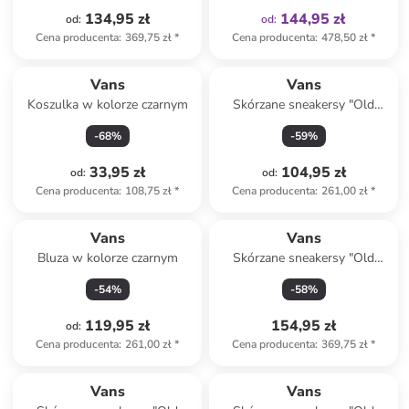
134,95 zł
144,95 zł
od
:
od
:
Cena producenta
:
369,75 zł
*
Cena producenta
:
478,50 zł
*
Vans
Vans
Koszulka w kolorze czarnym
Skórzane sneakersy "Old
Skool" w kolorze biało-
-
68
%
-
59
%
niebiesko-czarnym
33,95 zł
104,95 zł
od
:
od
:
Cena producenta
:
108,75 zł
*
Cena producenta
:
261,00 zł
*
Vans
Vans
Bluza w kolorze czarnym
Skórzane sneakersy "Old
Skool" w kolorze
-
54
%
-
58
%
jasnoróżowym
119,95 zł
154,95 zł
od
:
Cena producenta
:
261,00 zł
*
Cena producenta
:
369,75 zł
*
Vans
Vans