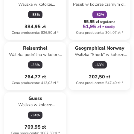
Walizka w kolorze
Pasek w kolorze czarnym do
antracytowym - 32 x 53 x 22
walizki - 170 x 6 cm
-
53
%
-
82
%
cm
55,95 zł
regularna
384,95 zł
51,95 zł
z family
Cena producenta
:
826,50 zł
*
Cena producenta
:
304,07 zł
*
Reisenthel
Geographical Norway
Walizka podróżna w kolorze
Walizka "Shock" w kolorze
granatowym - 49 x 41 x 30
niebieskim - 34 x 52 x 21 cm
-
35
%
-
63
%
cm
264,77 zł
202,50 zł
Cena producenta
:
413,03 zł
*
Cena producenta
:
547,40 zł
*
Guess
Walizka w kolorze
szarobrązowym - 32 x 53 x 22
-
34
%
cm
709,95 zł
Cena producenta
:
1087,50 zł
*