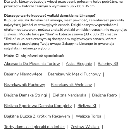
Dla tych, którzy potrzebują więcej przestrzeni, polecamy torby podróżne, na 
przykład w kolorze czarnym o wymiarach 36 x 66 x 35 cm.
Dlaczego warto kupować walizki damskie na Limango?
Kupując walizki damskie na Limango, masz pewność, że wybierasz produkty 
najwyższej jakości w atrakcyjnych cenach. Dzięki naszym wyprzedażom i 
ofertom outletowym, możesz znaleźć walizki w niskich cenach, nie rezygnując 
z jakości. Modele takie jak "Bari" w kolorze szarym (33 x 50 x 21 cm) czy 
"Trello" w kolorze czarnym są dostępne w wyjątkowych cenach, które z 
pewnością przyciągną Twoją uwagę. Zakupy na Limango to gwarancja 
satysfakcji i udanego wyboru.
Może Ci się również spodobać
:
Akcesoria Do Pieczenia Tortow
Asics Bieganie
Baleriny 33
Baleriny Niemowlęce
Bezrękawnik Męski Puchowy
Bezrekawnik Puchowy
Bezrekawnik Welniany
Bielizna Damska Stringi
Bielizna Narciarska
Bielizna Retro
Bielizna Sportowa Damska Komplety
Bielizna Xl
Błękitna Bluzka Z Krótkim Rękawem
Walizka Torba
Torby damskie i plecaki dla kobiet
Zestaw Walizek