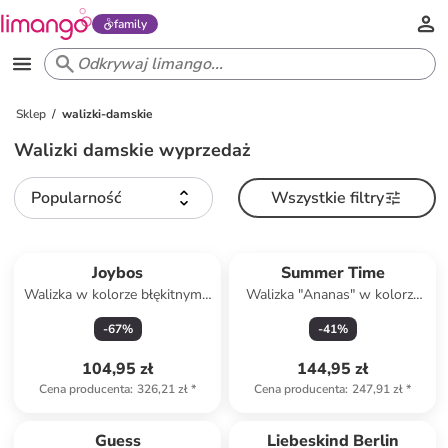
family
Sklep
walizki-damskie
Walizki damskie wyprzedaż
Popularność
Wszystkie filtry
Joybos
Summer Time
Walizka w kolorze błękitnym -
Walizka "Ananas" w kolorze
34 x 47,5 x 28 cm
białym - 33 x 53 x 22 cm
-
67
%
-
41
%
104,95 zł
144,95 zł
Cena producenta
:
326,21 zł
*
Cena producenta
:
247,91 zł
*
zniżka
family
Produkt zarezerwowany
Guess
Liebeskind Berlin