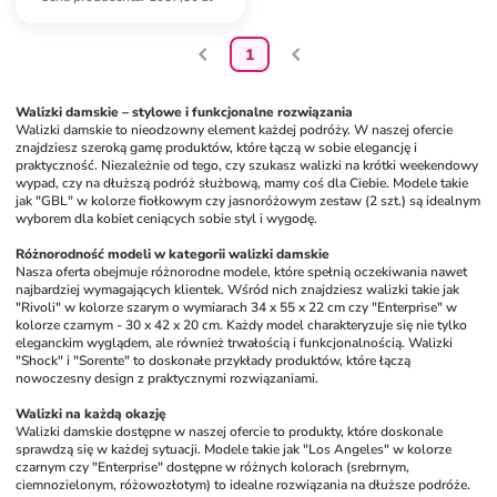
1
Walizki damskie – stylowe i funkcjonalne rozwiązania
Walizki damskie to nieodzowny element każdej podróży. W naszej ofercie 
znajdziesz szeroką gamę produktów, które łączą w sobie elegancję i 
praktyczność. Niezależnie od tego, czy szukasz walizki na krótki weekendowy 
wypad, czy na dłuższą podróż służbową, mamy coś dla Ciebie. Modele takie 
jak "GBL" w kolorze fiołkowym czy jasnoróżowym zestaw (2 szt.) są idealnym 
wyborem dla kobiet ceniących sobie styl i wygodę.
Różnorodność modeli w kategorii walizki damskie
Nasza oferta obejmuje różnorodne modele, które spełnią oczekiwania nawet 
najbardziej wymagających klientek. Wśród nich znajdziesz walizki takie jak 
"Rivoli" w kolorze szarym o wymiarach 34 x 55 x 22 cm czy "Enterprise" w 
kolorze czarnym - 30 x 42 x 20 cm. Każdy model charakteryzuje się nie tylko 
eleganckim wyglądem, ale również trwałością i funkcjonalnością. Walizki 
"Shock" i "Sorente" to doskonałe przykłady produktów, które łączą 
nowoczesny design z praktycznymi rozwiązaniami.
Walizki na każdą okazję
Walizki damskie dostępne w naszej ofercie to produkty, które doskonale 
sprawdzą się w każdej sytuacji. Modele takie jak "Los Angeles" w kolorze 
czarnym czy "Enterprise" dostępne w różnych kolorach (srebrnym, 
ciemnozielonym, różowozłotym) to idealne rozwiązania na dłuższe podróże. 