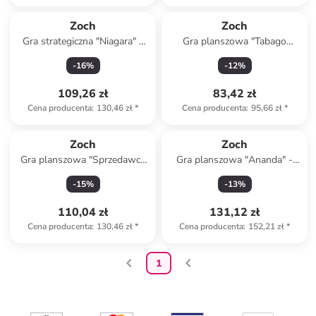
Zoch
Zoch
Gra strategiczna "Niagara" -
Gra planszowa "Tabago
8+
Volcano" - 8+
-
16
%
-
12
%
109,26 zł
83,42 zł
Cena producenta
:
130,46 zł
*
Cena producenta
:
95,66 zł
*
Zoch
Zoch
Gra planszowa "Sprzedawcy
Gra planszowa "Ananda" -
staroci z Highlands" - 10+
10+
-
15
%
-
13
%
110,04 zł
131,12 zł
Cena producenta
:
130,46 zł
*
Cena producenta
:
152,21 zł
*
1