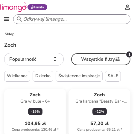
family
Sklep
Zoch
1
Popularność
Wszystkie filtry
Wielkanoc
Dziecko
Świąteczne inspiracje
SALE
Zoch
Zoch
Gra w bule - 6+
Gra karciana "Beasty Bar -
Down Under" - 8+
-
19
%
-
12
%
104,95 zł
57,20 zł
Cena producenta
:
130,46 zł
*
Cena producenta
:
65,21 zł
*