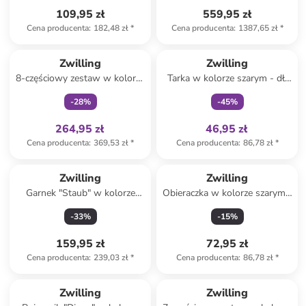
109,95 zł
559,95 zł
Cena producenta
:
182,48 zł
*
Cena producenta
:
1387,65 zł
*
Tylko z
family
Tylko z
family
Zwilling
Zwilling
8-częściowy zestaw w kolorze
Tarka w kolorze szarym - dł.
biało-niebieskim do
27 cm
-
28
%
-
45
%
pakowania próżniowego
264,95 zł
46,95 zł
Cena producenta
:
369,53 zł
*
Cena producenta
:
86,78 zł
*
Zwilling
Zwilling
Garnek "Staub" w kolorze
Obieraczka w kolorze szarym -
czarnym do fondue - 350 ml
dł. 18 cm
-
33
%
-
15
%
159,95 zł
72,95 zł
Cena producenta
:
239,03 zł
*
Cena producenta
:
86,78 zł
*
Tylko z
family
Tylko z
family
Zwilling
Zwilling