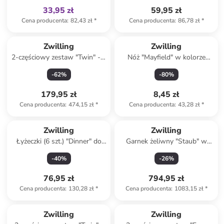
33,95 zł
59,95 zł
Cena producenta
:
82,43 zł
*
Cena producenta
:
86,78 zł
*
Zwilling
Zwilling
2-częściowy zestaw "Twin" - 6
Nóż "Mayfield" w kolorze
l
srebrnym - dł. 9 cm
-
62
%
-
80
%
179,95 zł
8,45 zł
Cena producenta
:
474,15 zł
*
Cena producenta
:
43,28 zł
*
Zwilling
Zwilling
Łyżeczki (6 szt.) "Dinner" do
Garnek żeliwny "Staub" w
latte macchiato - dł. 21,4 cm
kolorze czerwonym - Ø 22 cm
-
40
%
-
26
%
76,95 zł
794,95 zł
Cena producenta
:
130,28 zł
*
Cena producenta
:
1083,15 zł
*
zniżka
family
Zwilling
Zwilling