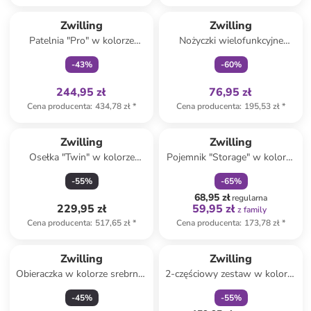
Tylko z
family
Tylko z
family
Zwilling
Zwilling
Patelnia "Pro" w kolorze
Nożyczki wielofunkcyjne
srebrnym - Ø 24 cm
"Twin" w kolorze czerwonym -
-
43
%
-
60
%
dł. 20 cm
244,95 zł
76,95 zł
Cena producenta
:
434,78 zł
*
Cena producenta
:
195,53 zł
*
zniżka
family
Zwilling
Zwilling
Osełka "Twin" w kolorze
Pojemnik "Storage" w kolorze
białym - 20 x 4,2 x 8,5 cm
białym - wys. 24 cm
-
55
%
-
65
%
68,95 zł
regularna
229,95 zł
59,95 zł
z family
Cena producenta
:
517,65 zł
*
Cena producenta
:
173,78 zł
*
zniżka
family
Zwilling
Zwilling
Obieraczka w kolorze srebrno-
2-częściowy zestaw w kolorze
brązowym - dł. 5,5 cm
beżowo-brązowym do
-
45
%
-
55
%
ostrzenia noży - 23 x 7 cm