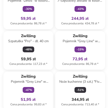
Pojemnik "Dinos" w kolorze
7-częściowy zestaw w kolorze
białym na lunch - 1,6 l
biało-szarym do pakowania
-
30
%
-
43
%
próżniowego
59,95 zł
244,95 zł
Cena producenta
:
86,78 zł
*
Cena producenta
:
434,78 zł
*
Tylko z
family
Zwilling
Zwilling
Szpatułka "Pro" - dł. 40 cm
Pojemnik "Grey Line" w
kolorze białym na lunch - 1,6 l
-
48
%
-
15
%
59,95 zł
72,95 zł
Cena producenta
:
117,23 zł
*
Cena producenta
:
86,78 zł
*
Tylko z
family
Zwilling
Zwilling
Pojemnik "Grey Line" w
Noże kuchenne (3 szt.) "Five
kolorze białym na lunch - 2 l
Star" w kolorze czarnym
-
47
%
-
51
%
51,95 zł
344,95 zł
Cena producenta
:
99,83 zł
*
Cena producenta
:
713,40 zł
*