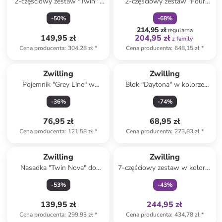
2-częściowy zestaw "Twin" -
2-częściowy zestaw "Four
1,5 l
Stars" w kolorze czarnym
-
50
%
-
68
%
214,95 zł
regularna
149,95 zł
204,95 zł
z family
Cena producenta
:
304,28 zł
*
Cena producenta
:
648,15 zł
*
Zwilling
Zwilling
Pojemnik "Grey Line" w
Blok "Daytona" w kolorze
kolorze białym na lunch - 2 l
brązowym na noże - 9,5 x 21
-
36
%
-
74
%
x 17,5 cm
76,95 zł
68,95 zł
Cena producenta
:
121,58 zł
*
Cena producenta
:
273,83 zł
*
Tylko z
family
Zwilling
Zwilling
Nasadka "Twin Nova" do
7-częściowy zestaw w kolorze
gotowania na parze - Ø 20 cm
biało-szarym do pakowania
-
53
%
-
43
%
próżniowego
139,95 zł
244,95 zł
Cena producenta
:
299,93 zł
*
Cena producenta
:
434,78 zł
*