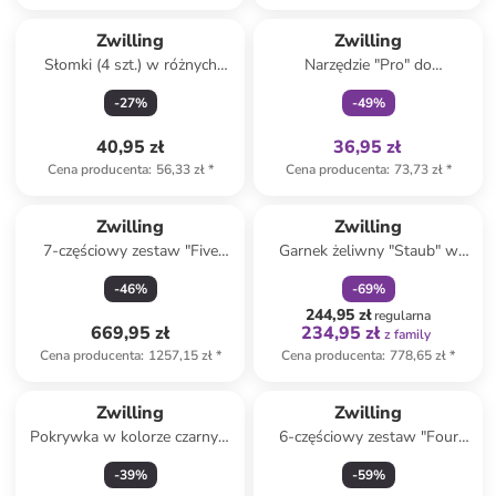
Tylko z
family
Zwilling
Zwilling
Słomki (4 szt.) w różnych
Narzędzie "Pro" do
kolorach - dł. 23 cm
formowania kulek - dł. 17,5
-
27
%
-
49
%
cm
40,95 zł
36,95 zł
Cena producenta
:
56,33 zł
*
Cena producenta
:
73,73 zł
*
zniżka
family
Zwilling
Zwilling
7-częściowy zestaw "Five
Garnek żeliwny "Staub" w
Star" w kolorze
kolorze czarnym - 2 l
-
46
%
-
69
%
jasnobrązowo-czarnym
244,95 zł
regularna
669,95 zł
234,95 zł
z family
Cena producenta
:
1257,15 zł
*
Cena producenta
:
778,65 zł
*
Zwilling
Zwilling
Pokrywka w kolorze czarnym
6-częściowy zestaw "Four
do garnka - Ø 26 cm
Star" w kolorze
-
39
%
-
59
%
jasnobrązowo-czarnym