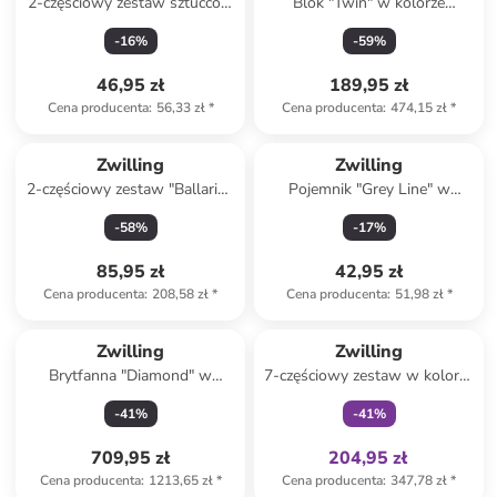
2-częściowy zestaw sztućców
Blok "Twin" w kolorze
w kolorze srebrnym do
srebrnym na noże - 11,7 x 25
-
16
%
-
59
%
spaghetti - dł. 20 cm
x 11,7 cm
46,95 zł
189,95 zł
Cena producenta
:
56,33 zł
*
Cena producenta
:
474,15 zł
*
Zwilling
Zwilling
2-częściowy zestaw "Ballarini"
Pojemnik "Grey Line" w
w kolorze czarnym - Ø 16 cm
kolorze białym na lunch - 400
-
58
%
-
17
%
ml
85,95 zł
42,95 zł
Cena producenta
:
208,58 zł
*
Cena producenta
:
51,98 zł
*
Tylko z
family
Zwilling
Zwilling
Brytfanna "Diamond" w
7-częściowy zestaw w kolorze
kolorze beżowym - Ø 22 cm
biało-szarym do pakowania
-
41
%
-
41
%
próżniowego
709,95 zł
204,95 zł
Cena producenta
:
1213,65 zł
*
Cena producenta
:
347,78 zł
*