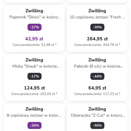
Tylko z
family
Zwilling
Zwilling
Pojemnik "Dinos" w kolorze
10-częściowy zestaw "Fresh &
białym na lunch - 500 ml
Save Cube" w kolorze białym
-
17
%
-
39
%
42,95 zł
264,95 zł
Cena producenta
:
51,98 zł
*
Cena producenta
:
434,78 zł
*
Zwilling
Zwilling
Miska "Staub" w kolorze
Pałeczki (8 szt.) w kolorze
białym - Ø 18 cm
czarnym do sushi
-
17
%
-
44
%
124,95 zł
64,95 zł
Cena producenta
:
152,03 zł
*
Cena producenta
:
117,23 zł
*
Tylko z
family
Zwilling
Zwilling
8-częściowy zestaw w kolorze
Obieraczka "Z-Cut" w kolorze
biało-niebieskim do
szarym - dł. 18 cm
-
26
%
-
56
%
pakowania próżniowego