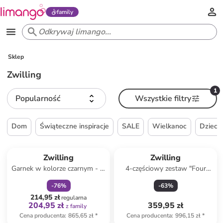
family
Sklep
Zwilling
1
Popularność
Wszystkie filtry
Dom
Świąteczne inspiracje
SALE
Wielkanoc
Dzieck
zniżka
family
Zwilling
Zwilling
Garnek w kolorze czarnym - Ø
4-częściowy zestaw "Four
28 cm
Star" w kolorze beżowo-
-
76
%
-
63
%
czarnym
214,95 zł
regularna
204,95 zł
359,95 zł
z family
Cena producenta
:
865,65 zł
*
Cena producenta
:
996,15 zł
*