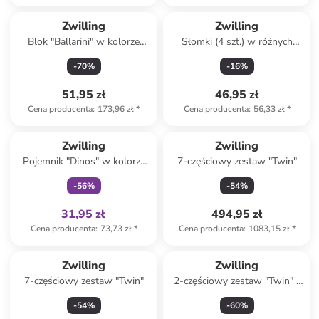
Zwilling
Zwilling
Blok "Ballarini" w kolorze
Słomki (4 szt.) w różnych
beżowym na noże - 10 x 21 x
kolorach - dł. 23 cm
-
70
%
-
16
%
23 cm
51,95 zł
46,95 zł
Cena producenta
:
173,96 zł
*
Cena producenta
:
56,33 zł
*
Tylko z
family
Zwilling
Zwilling
Pojemnik "Dinos" w kolorze
7-częściowy zestaw "Twin"
białym na lunch - 800 ml
-
56
%
-
54
%
31,95 zł
494,95 zł
Cena producenta
:
73,73 zł
*
Cena producenta
:
1083,15 zł
*
Zwilling
Zwilling
7-częściowy zestaw "Twin"
2-częściowy zestaw "Twin" -
4,5 l
-
54
%
-
60
%