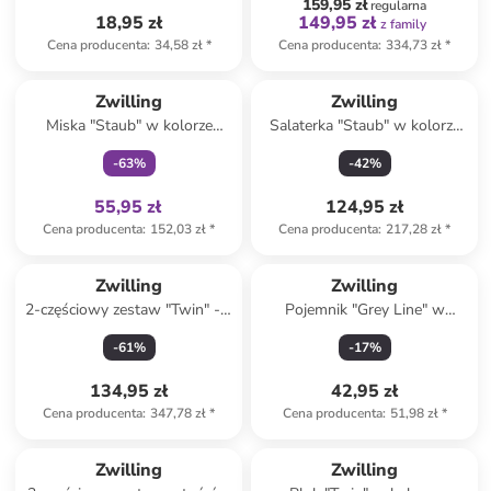
159,95 zł
regularna
18,95 zł
149,95 zł
z family
Cena producenta
:
34,58 zł
*
Cena producenta
:
334,73 zł
*
Tylko z
family
Zwilling
Zwilling
Miska "Staub" w kolorze
Salaterka "Staub" w kolorze
czerwonym - Ø 18 cm
czerwonym - Ø 24 cm
-
63
%
-
42
%
55,95 zł
124,95 zł
Cena producenta
:
152,03 zł
*
Cena producenta
:
217,28 zł
*
Zwilling
Zwilling
2-częściowy zestaw "Twin" - 2
Pojemnik "Grey Line" w
l
kolorze białym na lunch - 500
-
61
%
-
17
%
ml
134,95 zł
42,95 zł
Cena producenta
:
347,78 zł
*
Cena producenta
:
51,98 zł
*
Zwilling
Zwilling