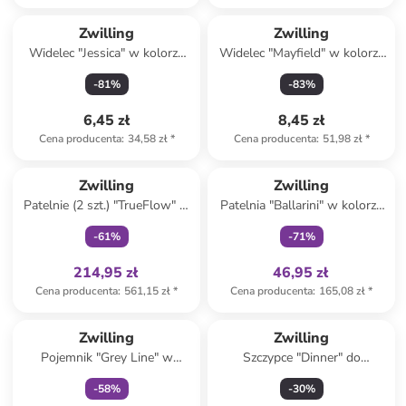
Zwilling
Zwilling
Widelec "Jessica" w kolorze
Widelec "Mayfield" w kolorze
srebrnym do ryb - dł. 23 cm
srebrnym - dł. 16 cm
-
81
%
-
83
%
6,45 zł
8,45 zł
Cena producenta
:
34,58 zł
*
Cena producenta
:
51,98 zł
*
Tylko z
family
Tylko z
family
Zwilling
Zwilling
Patelnie (2 szt.) "TrueFlow" w
Patelnia "Ballarini" w kolorze
kolorze srebrnym
szarym - Ø 20 cm
-
61
%
-
71
%
214,95 zł
46,95 zł
Cena producenta
:
561,15 zł
*
Cena producenta
:
165,08 zł
*
Tylko z
family
Zwilling
Zwilling
Pojemnik "Grey Line" w
Szczypce "Dinner" do
kolorze białym na lunch - 1 l
spaghetti - dł. 24 cm
-
58
%
-
30
%