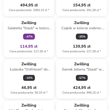
494,95 zł
154,95 zł
Cena producenta
:
1083,15 zł
*
Cena producenta
:
391,28 zł
*
Tylko z
family
Zwilling
Zwilling
Salaterka "Staub" w kolorze
Czajnik w kolorze srebrno-
zielonym - Ø 24 cm
czarnym - 1,25 l
-
47
%
-
35
%
114,95 zł
139,95 zł
Cena producenta
:
217,28 zł
*
Cena producenta
:
217,28 zł
*
Zwilling
Zwilling
Łyżeczka "Ostfriesen" do
Garnek żeliwny "Staub" w
śmietany - dł. 8 cm
kolorze zielonym - Ø 20 cm
-
16
%
-
57
%
46,95 zł
424,95 zł
Cena producenta
:
56,33 zł
*
Cena producenta
:
996,15 zł
*
Zwilling
Zwilling