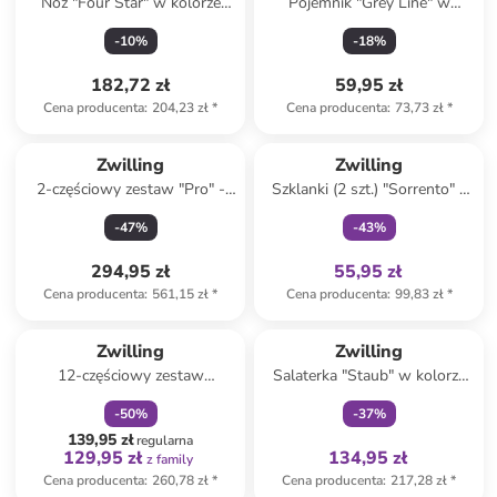
Nóż "Four Star" w kolorze
Pojemnik "Grey Line" w
czarnym do warzyw - dł. 7 cm
kolorze białym na lunch - 800
-
10
%
-
18
%
ml
182,72 zł
59,95 zł
Cena producenta
:
204,23 zł
*
Cena producenta
:
73,73 zł
*
Tylko z
family
Zwilling
Zwilling
2-częściowy zestaw "Pro" -
Szklanki (2 szt.) "Sorrento" -
4,3 l
240 ml
-
47
%
-
43
%
294,95 zł
55,95 zł
Cena producenta
:
561,15 zł
*
Cena producenta
:
99,83 zł
*
zniżka
family
Tylko z
family
Zwilling
Zwilling
12-częściowy zestaw
Salaterka "Staub" w kolorze
sztućców do steków
białym - Ø 24 cm
-
50
%
-
37
%
139,95 zł
regularna
129,95 zł
134,95 zł
z family
Cena producenta
:
260,78 zł
*
Cena producenta
:
217,28 zł
*