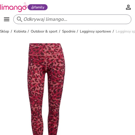
family
Sklep
Kobieta
Outdoor & sport
Spodnie
Legginsy sportowe
Legginsy s