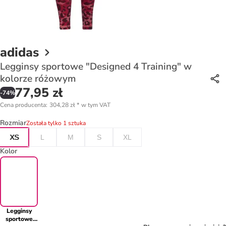
adidas
Legginsy sportowe "Designed 4 Training" w
kolorze różowym
77,95 zł
-
74
%
Cena producenta
:
304,28 zł
*
w tym VAT
Rozmiar
Została tylko 1 sztuka
XS
L
M
S
XL
Kolor
Legginsy
sportowe