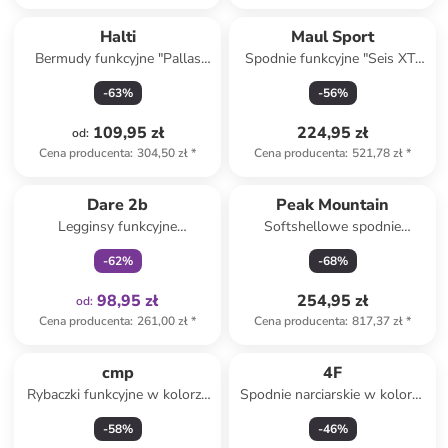
Halti
Maul Sport
Bermudy funkcyjne "Pallas
Spodnie funkcyjne "Seis XT"
Cool" w kolorze zielonym
w kolorze niebieskim
-
63
%
-
56
%
109,95 zł
224,95 zł
od
:
Cena producenta
:
304,50 zł
*
Cena producenta
:
521,78 zł
*
Tylko z
family
Dare 2b
Peak Mountain
Legginsy funkcyjne
Softshellowe spodnie
"Influential II" w kolorze
narciarskie "Afuzzono" w
-
62
%
-
68
%
granatowym
kolorze czarnym
98,95 zł
254,95 zł
od
:
Cena producenta
:
261,00 zł
*
Cena producenta
:
817,37 zł
*
cmp
4F
Rybaczki funkcyjne w kolorze
Spodnie narciarskie w kolorze
antracytowym
czarnym
-
58
%
-
46
%