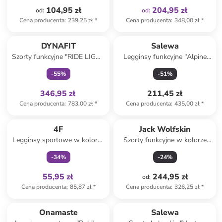
104,95 zł
204,95 zł
od
:
od
:
Cena producenta
:
239,25 zł
*
Cena producenta
:
348,00 zł
*
Tylko z
family
DYNAFIT
Salewa
Szorty funkcyjne "RIDE LIGHT
Legginsy funkcyjne "Alpine
2IN1" w kolorze czarnym
Hemp" w kolorze bordowym
-
55
%
-
51
%
346,95 zł
211,45 zł
Cena producenta
:
783,00 zł
*
Cena producenta
:
435,00 zł
*
Tylko z
family
4F
Jack Wolfskin
Legginsy sportowe w kolorze
Szorty funkcyjne w kolorze
czarnym
czarnym
-
34
%
-
24
%
55,95 zł
244,95 zł
od
:
Cena producenta
:
85,87 zł
*
Cena producenta
:
326,25 zł
*
Onamaste
Salewa