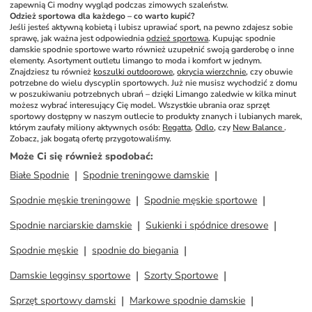
zapewnią Ci modny wygląd podczas zimowych szaleństw.
Odzież sportowa dla każdego – co warto kupić?
Jeśli jesteś aktywną kobietą i lubisz uprawiać sport, na pewno zdajesz sobie 
sprawę, jak ważna jest odpowiednia 
odzież sportowa
. Kupując spodnie 
damskie spodnie sportowe warto również uzupełnić swoją garderobę o inne 
elementy. Asortyment outletu limango to moda i komfort w jednym. 
Znajdziesz tu również 
koszulki outdoorowe
, 
okrycia wierzchnie
, czy obuwie 
potrzebne do wielu dyscyplin sportowych. Już nie musisz wychodzić z domu 
w poszukiwaniu potrzebnych ubrań – dzięki Limango zaledwie w kilka minut 
możesz wybrać interesujący Cię model. Wszystkie ubrania oraz sprzęt 
sportowy dostępny w naszym outlecie to produkty znanych i lubianych marek, 
którym zaufały miliony aktywnych osób: 
Regatta
, 
Odlo
, czy 
New Balance 
. 
Zobacz, jak bogatą ofertę przygotowaliśmy.
Może Ci się również spodobać
:
Białe Spodnie
Spodnie treningowe damskie
Spodnie męskie treningowe
Spodnie męskie sportowe
Spodnie narciarskie damskie
Sukienki i spódnice dresowe
Spodnie męskie
spodnie do biegania
Damskie legginsy sportowe
Szorty Sportowe
Sprzęt sportowy damski
Markowe spodnie damskie