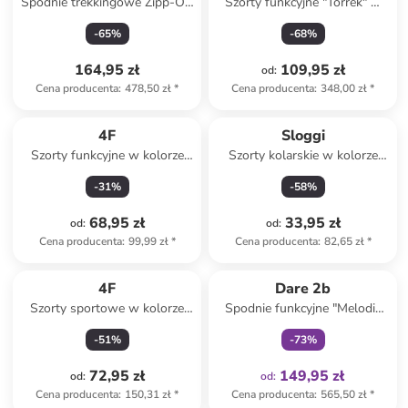
Spodnie trekkingowe Zipp-Off
Szorty funkcyjne "Torrek" w
"Travel Light II Zip Off
kolorze granatowym
-
65
%
-
68
%
Packaway" w kolorze szarym
164,95 zł
109,95 zł
od
:
Cena producenta
:
478,50 zł
*
Cena producenta
:
348,00 zł
*
4F
Sloggi
Szorty funkcyjne w kolorze
Szorty kolarskie w kolorze
czerwonym
jasnobrązowym
-
31
%
-
58
%
68,95 zł
33,95 zł
od
:
od
:
Cena producenta
:
99,99 zł
*
Cena producenta
:
82,65 zł
*
Tylko z
family
4F
Dare 2b
Szorty sportowe w kolorze
Spodnie funkcyjne "Melodic
jasnoróżowym
Pro II" w kolorze granatowym
-
51
%
-
73
%
72,95 zł
149,95 zł
od
:
od
:
Cena producenta
:
150,31 zł
*
Cena producenta
:
565,50 zł
*