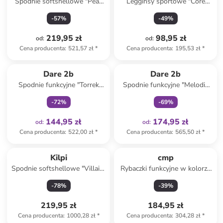
Spodnie softshellowe "Peak
Legginsy sportowe "Core
Perle" w kolorze morskim
Essence" w kolorze czarnym
-
57
%
-
49
%
219,95 zł
98,95 zł
od
:
od
:
Cena producenta
:
521,57 zł
*
Cena producenta
:
195,53 zł
*
Tylko z
family
Tylko z
family
Dare 2b
Dare 2b
Spodnie funkcyjne "Torrek
Spodnie funkcyjne "Melodic
Lite" w kolorze granatowym
Pro II" w kolorze miętowym
-
72
%
-
69
%
144,95 zł
174,95 zł
od
:
od
:
Cena producenta
:
522,00 zł
*
Cena producenta
:
565,50 zł
*
Kilpi
cmp
Spodnie softshellowe "Villain"
Rybaczki funkcyjne w kolorze
w kolorze czarnym
granatowym
-
78
%
-
39
%
219,95 zł
184,95 zł
Cena producenta
:
1000,28 zł
*
Cena producenta
:
304,28 zł
*