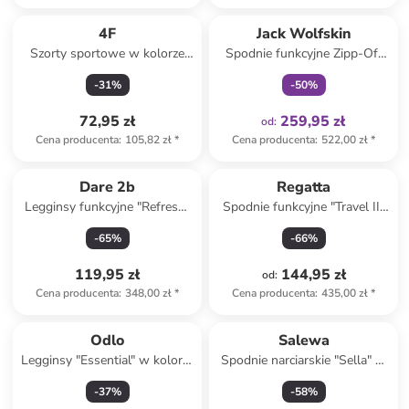
Tylko z
family
4F
Jack Wolfskin
Szorty sportowe w kolorze
Spodnie funkcyjne Zipp-Off
różowym
"Hikeout" w kolorze zielonym
-
31
%
-
50
%
72,95 zł
259,95 zł
od
:
Cena producenta
:
105,82 zł
*
Cena producenta
:
522,00 zł
*
Dare 2b
Regatta
Legginsy funkcyjne "Refresh"
Spodnie funkcyjne "Travel II"
w kolorze szarobrązowym
w kolorze granatowym
-
65
%
-
66
%
119,95 zł
144,95 zł
od
:
Cena producenta
:
348,00 zł
*
Cena producenta
:
435,00 zł
*
Odlo
Salewa
Legginsy "Essential" w kolorze
Spodnie narciarskie "Sella" w
czarnym do biegania
kolorze jasnoróżowym
-
37
%
-
58
%