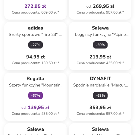
272,95 zł
269,95 zł
od
:
Cena producenta
:
609,00 zł
*
Cena producenta
:
957,00 zł
*
Produkt zarezerwowany
adidas
Salewa
Szorty sportowe "Tiro 23" w
Legginsy funkcyjne "Alpine
kolorze czarnym
Hemp" w kolorze czarnym
-
27
%
-
50
%
94,95 zł
213,95 zł
Cena producenta
:
130,50 zł
*
Cena producenta
:
435,00 zł
*
Tylko z
family
Regatta
DYNAFIT
Szorty funkcyjne "Mountain"
Spodnie narciarskie "Mercury
w kolorze turkusowym
2 DST" w kolorze
-
67
%
-
63
%
turkusowym
139,95 zł
353,95 zł
od
:
Cena producenta
:
435,00 zł
*
Cena producenta
:
957,00 zł
*
Tylko z
family
Salewa
Salewa