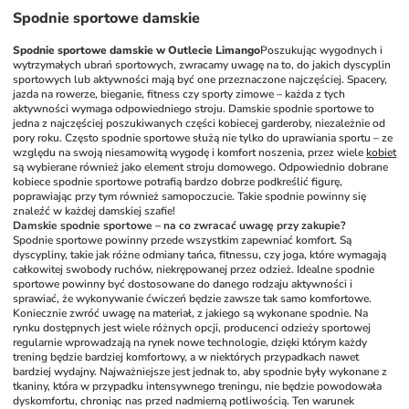
Spodnie sportowe damskie
Spodnie sportowe damskie w Outlecie Limango
Poszukując wygodnych i 
wytrzymałych ubrań sportowych, zwracamy uwagę na to, do jakich dyscyplin 
sportowych lub aktywności mają być one przeznaczone najczęściej. Spacery, 
jazda na rowerze, bieganie, fitness czy sporty zimowe – każda z tych 
aktywności wymaga odpowiedniego stroju. Damskie spodnie sportowe to 
jedna z najczęściej poszukiwanych części kobiecej garderoby, niezależnie od 
pory roku. Często spodnie sportowe służą nie tylko do uprawiania sportu – ze 
względu na swoją niesamowitą wygodę i komfort noszenia, przez wiele 
kobiet
są wybierane również jako element stroju domowego. Odpowiednio dobrane 
kobiece spodnie sportowe potrafią bardzo dobrze podkreślić figurę, 
poprawiając przy tym również samopoczucie. Takie spodnie powinny się 
znaleźć w każdej damskiej szafie! 
Damskie spodnie sportowe – na co zwracać uwagę przy zakupie?
Spodnie sportowe powinny przede wszystkim zapewniać komfort. Są 
dyscypliny, takie jak różne odmiany tańca, fitnessu, czy joga, które wymagają 
całkowitej swobody ruchów, niekrępowanej przez odzież. Idealne spodnie 
sportowe powinny być dostosowane do danego rodzaju aktywności i 
sprawiać, że wykonywanie ćwiczeń będzie zawsze tak samo komfortowe. 
Koniecznie zwróć uwagę na materiał, z jakiego są wykonane spodnie. Na 
rynku dostępnych jest wiele różnych opcji, producenci odzieży sportowej 
regularnie wprowadzają na rynek nowe technologie, dzięki którym każdy 
trening będzie bardziej komfortowy, a w niektórych przypadkach nawet 
bardziej wydajny. Najważniejsze jest jednak to, aby spodnie były wykonane z 
tkaniny, która w przypadku intensywnego treningu, nie będzie powodowała 
dyskomfortu, chroniąc nas przed nadmierną potliwością. Ten warunek 