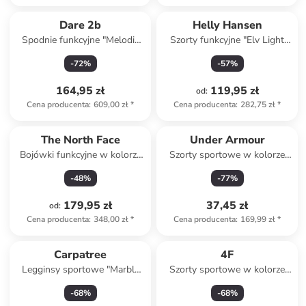
Dare 2b
Helly Hansen
Spodnie funkcyjne "Melodic
Szorty funkcyjne "Elv Light
Pro" w kolorze granatowym
Tur" w kolorze błękitnym
-
72
%
-
57
%
164,95 zł
119,95 zł
od
:
Cena producenta
:
609,00 zł
*
Cena producenta
:
282,75 zł
*
The North Face
Under Armour
Bojówki funkcyjne w kolorze
Szorty sportowe w kolorze
czarnym
różowym
-
48
%
-
77
%
179,95 zł
37,45 zł
od
:
Cena producenta
:
348,00 zł
*
Cena producenta
:
169,99 zł
*
Carpatree
4F
Legginsy sportowe "Marble
Szorty sportowe w kolorze
Story" w kolorze
niebieskim
-
68
%
-
68
%
antracytowym