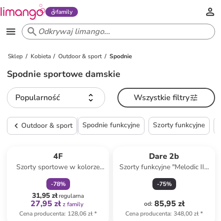
family
Sklep
Kobieta
Outdoor & sport
Spodnie
Spodnie sportowe damskie
Popularność
Wszystkie filtry
Spodnie funkcyjne
Szorty funkcyjne
Outdoor & sport
zniżka
family
4F
Dare 2b
Szorty sportowe w kolorze
Szorty funkcyjne "Melodic III"
czarnym
w kolorze błękitnym
-
78
%
-
75
%
31,95 zł
regularna
27,95 zł
85,95 zł
od
:
z family
Cena producenta
:
128,06 zł
*
Cena producenta
:
348,00 zł
*