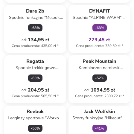
Tylko z
family
Dare 2b
DYNAFIT
Spodnie funkcyjne "Melodic"
Spodnie "ALPINE WARM" w
w kolorze kremowym
kolorze granatowym do
-
68
%
-
63
%
biegania
134,95 zł
273,45 zł
od
:
Cena producenta
:
435,00 zł
*
Cena producenta
:
739,50 zł
*
Regatta
Peak Mountain
Spodnie trekkingowe
Kombinezon narciarski
"Mountain III" w kolorze
"Ascala" w kolorze czarnym
-
63
%
-
52
%
granatowym
204,95 zł
1094,95 zł
od
:
od
:
Cena producenta
:
565,50 zł
*
Cena producenta
:
2300,72 zł
*
Tylko z
family
Reebok
Jack Wolfskin
Legginsy sportowe "Workout
Szorty funkcyjne "Hikeout" w
Ready" w kolorze niebieskim
kolorze czarnym
-
56
%
-
41
%