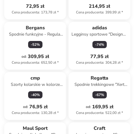
72,95 zł
214,95 zł
Cena producenta
:
173,78 zł
*
Cena producenta
:
399,99 zł
*
Bergans
adidas
Spodnie funkcyjne - Regular
Legginsy sportowe "Designed
fit - w kolorze granatowym
4 Training" w kolorze
-
52
%
-
74
%
różowym
309,95 zł
77,95 zł
od
:
Cena producenta
:
652,50 zł
*
Cena producenta
:
304,28 zł
*
cmp
Regatta
Szorty kolarskie w kolorze
Spodnie trekkingowe "Xert
czarnym
Stretch" w kolorze
-
40
%
-
67
%
granatowym
76,95 zł
169,95 zł
od
:
od
:
Cena producenta
:
130,28 zł
*
Cena producenta
:
522,00 zł
*
Maul Sport
Craft