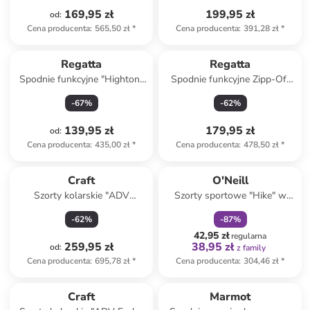
169,95 zł
199,95 zł
od
:
Cena producenta
:
565,50 zł
*
Cena producenta
:
391,28 zł
*
Regatta
Regatta
Spodnie funkcyjne "Highton"
Spodnie funkcyjne Zipp-Off
w kolorze czarnym
"Travel II" w kolorze
-
67
%
-
62
%
granatowym
139,95 zł
179,95 zł
od
:
Cena producenta
:
435,00 zł
*
Cena producenta
:
478,50 zł
*
zniżka
family
Craft
O'Neill
Szorty kolarskie "ADV
Szorty sportowe "Hike" w
Offroad" w kolorze czarnym
kolorze niebiesko-żółtym
-
62
%
-
87
%
42,95 zł
regularna
259,95 zł
38,95 zł
od
:
z family
Cena producenta
:
695,78 zł
*
Cena producenta
:
304,46 zł
*
Craft
Marmot