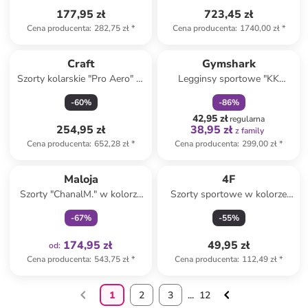
177,95 zł
723,45 zł
Cena producenta
:
282,75 zł
*
Cena producenta
:
1740,00 zł
*
zniżka
family
Craft
Gymshark
Szorty kolarskie "Pro Aero" w
Legginsy sportowe "KK
kolorze czarnym
Twins" w kolorze
-
60
%
-
86
%
pomarańczowym
42,95 zł
regularna
254,95 zł
38,95 zł
z family
Cena producenta
:
652,28 zł
*
Cena producenta
:
299,00 zł
*
Tylko z
family
Maloja
4F
Szorty "ChanalM." w kolorze
Szorty sportowe w kolorze
beżowo-czarnym do biegania
fioletowym
-
67
%
-
55
%
174,95 zł
49,95 zł
od
:
Cena producenta
:
543,75 zł
*
Cena producenta
:
112,49 zł
*
1
2
3
...
12