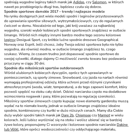
spełniają wygodne leginsy takich marek jak 
Adidas
, czy 
Salomon
, w których 
nawet po przebiegnięciu długi tras, będziesz czuła się dobrze.
Spodnie sportowe damskie 2017 – trendy i najlepsze modele
Na rynku dostępnych jest wiele modeli spodni i leginsów przystosowanych 
do uprawiania sportów siłowych, wytrzymałościowych, czy do regularnych 
ćwiczeń w domu. Niezależnie od tego, jaki krój uważasz za najbardziej 
wygodny, szeroki wybór kobiecych spodni sportowych znajdziesz w outlecie 
limango. Wśród nich między innymi bardzo modne tego sezonu kolorowe 
leginsy
 Desigual Sport, czy krótkie luźne spodnie dresowe Geographical 
Norway oraz Esprit. Jeśli chcesz, żeby Twoja odzież sportowa była nie tylko 
wygodna, ale również modna, w outlecie limango znajdziesz to, czego 
szukasz. Wiemy, że czasem trudno jest dopasować spodnie sportowe do 
swojej sylwetki, dlatego dajemy Ci możliwość zwrotu towaru bez podawania 
przyczyny w ciągu 30 dni. 
Spodnie dla miłośniczek sportów outdoroowych
Wśród ulubionych kobiecych dyscyplin, oprócz tych uprawianych w 
pomieszczeniach, są sporty zimowe. Snowboard, czy jazda na nartach również 
wymagają profesjonalnej odzieży, która uchroni przed różnymi czynnikami 
atmosferycznymi (woda, wiatr, temperatura), a do tego zapewni komfort, który 
pozwoli spędzić na stoku cały dzień. Odzież narciarska często ma dodatkowe 
wzmocnienia nogawek i pasy, które pozwalają na regulację szerokości. 
Miłośnicy sportów zimowych często kupując nowe elementy garderoby muszą 
wydać na to niemałe kwoty, jednak w outlecie limango znajdziesz idealne 
spodnie, kombinezony czy kurtki w dużo niższych cenach. Mamy dla Ciebie 
duży wybór spodni takich marek jak 
Dare 2b
, 
Chiemsee
 czy 
Marmot
 w wielu 
kolorach. Jeśli lubisz wyróżniać się na stoku i wolisz ubierać się w bardziej 
żywe kolory, proponujemy Ci wzorzyste i kolorowe spodnie narciarskie 
Dakine 
lub 
Völkl
, które oprócz wodoszczelności czy oddychającego materiału, 