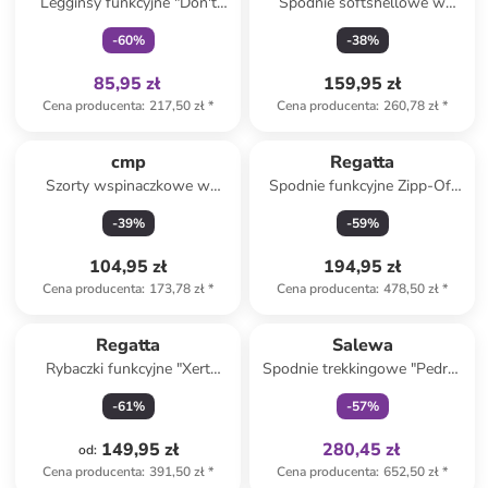
Legginsy funkcyjne "Don't
Spodnie softshellowe w
Sweat It" w kolorze
kolorze antracytowym
-
60
%
-
38
%
miętowym
85,95 zł
159,95 zł
Cena producenta
:
217,50 zł
*
Cena producenta
:
260,78 zł
*
cmp
Regatta
Szorty wspinaczkowe w
Spodnie funkcyjne Zipp-Off
kolorze beżowym
"Travel Light II" w kolorze
-
39
%
-
59
%
khaki
104,95 zł
194,95 zł
Cena producenta
:
173,78 zł
*
Cena producenta
:
478,50 zł
*
Tylko z
family
Regatta
Salewa
Rybaczki funkcyjne "Xert
Spodnie trekkingowe "Pedroc
Stretch" w kolorze
Pro Durastretch" w kolorze
-
61
%
-
57
%
turkusowym
szarym
149,95 zł
280,45 zł
od
:
Cena producenta
:
391,50 zł
*
Cena producenta
:
652,50 zł
*