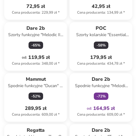
72,95 zł
42,95 zł
Cena producenta
:
229,99 zł
*
Cena producenta
:
134,99 zł
*
Dare 2b
POC
Szorty funkcyjne "Melodic III"
Szorty kolarskie "Essential
w kolorze jasnoróżowym
MTB" w kolorze czarnym
-
65
%
-
58
%
119,95 zł
179,95 zł
od
:
Cena producenta
:
348,00 zł
*
Cena producenta
:
434,78 zł
*
Tylko z
family
Mammut
Dare 2b
Spodnie funkcyjne "Ducan" w
Spodnie funkcyjne "Melodic
kolorze granatowym
Pro" w kolorze czarnym
-
52
%
-
72
%
289,95 zł
164,95 zł
od
:
Cena producenta
:
609,00 zł
*
Cena producenta
:
609,00 zł
*
Regatta
Dare 2b