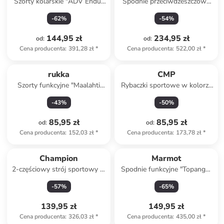
Szorty kolarskie "ADV Endur
Spodnie przeciwdzeszczowe
Solid" w kolorze czarnym
"PreCip Eco" w kolorze
-
62
%
-
54
%
czarnym
144,95 zł
234,95 zł
od
:
od
:
Cena producenta
:
391,28 zł
*
Cena producenta
:
522,00 zł
*
rukka
CMP
Szorty funkcyjne "Maalahti
Rybaczki sportowe w kolorze
V2" w kolorze czarnym
morskim
-
43
%
-
50
%
85,95 zł
85,95 zł
od
:
od
:
Cena producenta
:
152,03 zł
*
Cena producenta
:
173,78 zł
*
Champion
Marmot
2-częściowy strój sportowy w
Spodnie funkcyjne "Topanga"
kolorze szarym
w kolorze khaki
-
57
%
-
65
%
139,95 zł
149,95 zł
Cena producenta
:
326,03 zł
*
Cena producenta
:
435,00 zł
*