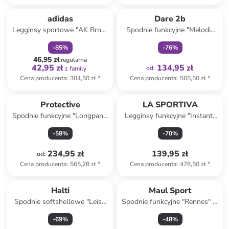
zniżka
family
Tylko z
family
Produkt zarezerwowany
adidas
Dare 2b
Legginsy sportowe "AK Brnd"
Spodnie funkcyjne "Melodic
w kolorze błękitnym
Pro II" w kolorze czarnym
-
85
%
-
76
%
46,95 zł
regularna
42,95 zł
134,95 zł
od
:
z family
Cena producenta
:
304,50 zł
*
Cena producenta
:
565,50 zł
*
Protective
LA SPORTIVA
Spodnie funkcyjne "Longpant"
Legginsy funkcyjne "Instant"
w kolorze czarnym
w kolorze czarno-turkusowym
-
58
%
-
70
%
234,95 zł
139,95 zł
od
:
Cena producenta
:
565,28 zł
*
Cena producenta
:
478,50 zł
*
Halti
Maul Sport
Spodnie softshellowe "Leisti
Spodnie funkcyjne "Rennes" w
II" w kolorze czarnym
kolorze beżowym
-
69
%
-
48
%