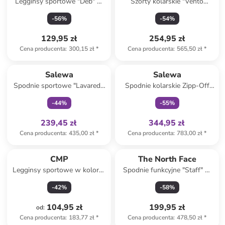
Legginsy sportowe "Deb" w
Szorty kolarskie "Vento
kolorze granatowym
Hemp/Durastretch" w kolorze
-
56
%
-
54
%
szaro-jasnobrązowym
129,95 zł
254,95 zł
Cena producenta
:
300,15 zł
*
Cena producenta
:
565,50 zł
*
Tylko z
family
Tylko z
family
Salewa
Salewa
Spodnie sportowe "Lavaredo
Spodnie kolarskie Zipp-Off
Hemp" w kolorze bordowo-
"Vento Hemp/Durastretch" w
-
44
%
-
55
%
czarnym
kolorze jasnobrązowym
239,45 zł
344,95 zł
Cena producenta
:
435,00 zł
*
Cena producenta
:
783,00 zł
*
CMP
The North Face
Legginsy sportowe w kolorze
Spodnie funkcyjne "Staff" w
czarnym
kolorze czarnym
-
42
%
-
58
%
104,95 zł
199,95 zł
od
:
Cena producenta
:
183,77 zł
*
Cena producenta
:
478,50 zł
*