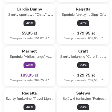
Cardio Bunny
Regatta
Szorty sportowe "Chilly" w
Spodnie funkcyjne Zipp-Off
kolorze czarnym
"Mountain" w kolorze czarnym
-
60
%
-
70
%
59,95 zł
179,95 zł
od
:
Cena producenta
:
151,82 zł
*
Cena producenta
:
609,00 zł
*
Tylko z
family
Marmot
Craft
Spodnie "AirExchange" w
Szorty kolarskie "Core Endur"
kolorze khaki do biegania
w kolorze zielonym
-
48
%
-
54
%
189,95 zł
129,75 zł
od
:
Cena producenta
:
369,75 zł
*
Cena producenta
:
282,53 zł
*
Regatta
Salewa
Szorty funkcyjne "Travel Light"
Bojówki funkcyjne "Pedroc
w kolorze beżowym
Pro Durastretch" w kolorze
-
62
%
-
52
%
czerwonym