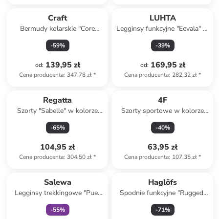
Craft
LUHTA
Bermudy kolarskie "Core
Legginsy funkcyjne "Eevala" w
Offroad XT" w kolorze
kolorze czarnym
-
59
%
-
39
%
antracytowym
139,95 zł
169,95 zł
od
:
od
:
Cena producenta
:
347,78 zł
*
Cena producenta
:
282,32 zł
*
Regatta
4F
Szorty "Sabelle" w kolorze
Szorty sportowe w kolorze
beżowym
czarnym
-
65
%
-
40
%
104,95 zł
63,95 zł
Cena producenta
:
304,50 zł
*
Cena producenta
:
107,35 zł
*
Tylko z
family
Salewa
Haglöfs
Legginsy trekkingowe "Puez
Spodnie funkcyjne "Rugged"
Hemp" w kolorze khaki
w kolorze czarnym
-
55
%
-
71
%