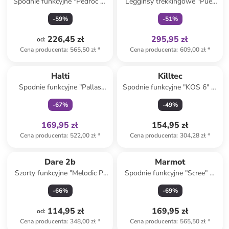
Spodnie funkcyjne "Pedroc 2"
Legginsy trekkingowe "Puez
w kolorze czerwonym
Dry Responsive" w kolorze
-
59
%
-
51
%
bordowo-czarnym
226,45 zł
295,95 zł
od
:
Cena producenta
:
565,50 zł
*
Cena producenta
:
609,00 zł
*
Tylko z
family
Halti
Killtec
Spodnie funkcyjne "Pallas
Spodnie funkcyjne "KOS 6" w
Cool" w kolorze granatowym
kolorze czarnym
-
67
%
-
49
%
169,95 zł
154,95 zł
Cena producenta
:
522,00 zł
*
Cena producenta
:
304,28 zł
*
Dare 2b
Marmot
Szorty funkcyjne "Melodic Pr
Spodnie funkcyjne "Scree" w
III" w kolorze czarnym
kolorze czarnym
-
66
%
-
69
%
114,95 zł
169,95 zł
od
:
Cena producenta
:
348,00 zł
*
Cena producenta
:
565,50 zł
*