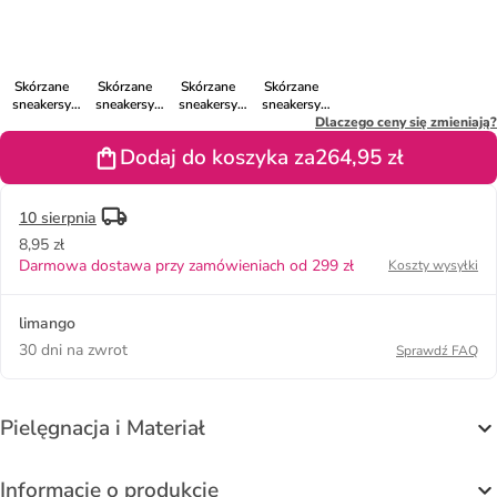
kolorze
kolorze
kolorze
kolorze
kolorze
czarnym
niebieskim
czarnym
różowym
pomarańczowym
Skórzane
Skórzane
Skórzane
Skórzane
sneakersy
sneakersy
sneakersy
sneakersy
"CAMPUS
"Campus
"Campus
"Campus
Dlaczego ceny się zmieniają?
00s" w
00s" w
00s" w
00s" w
Dodaj do koszyka za
264,95 zł
kolorze khaki
kolorze
kolorze
kolorze
szarym
beżowym
fioletowym
10 sierpnia
8,95 zł
Darmowa dostawa przy zamówieniach od 299 zł
Koszty wysyłki
limango
30 dni na zwrot
Sprawdź FAQ
Pielęgnacja i Materiał
Informacje o produkcie