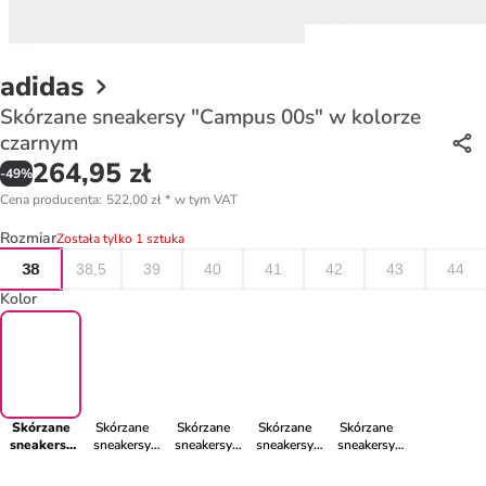
adidas
Skórzane sneakersy "Campus 00s" w kolorze
czarnym
264,95 zł
-
49
%
Cena producenta
:
522,00 zł
*
w tym VAT
Rozmiar
Została tylko 1 sztuka
38
38,5
39
40
41
42
43
44
Kolor
Skórzane
Skórzane
Skórzane
Skórzane
Skórzane
sneakersy
sneakersy
sneakersy
sneakersy
sneakersy
"Campus
"Campus
"Campus
"CAMPUS
"Campus
00s" w
00s" w
00s" w
00s" w
00s" w