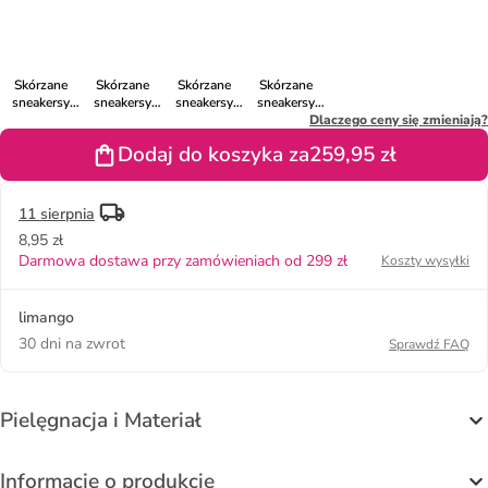
kolorze
kolorze
kolorze
kolorze
kolorze
khaki
niebieskim
czarnym
pomarańczowym
czarnym
Skórzane
Skórzane
Skórzane
Skórzane
sneakersy
sneakersy
sneakersy
sneakersy
"Campus
"Campus
"Campus
"Campus
Dlaczego ceny się zmieniają?
00s" w
00s" w
00s" w
00s" w
Dodaj do koszyka za
259,95 zł
kolorze
kolorze
kolorze
kolorze
fioletowym
beżowym
szarym
miętowym
11 sierpnia
8,95 zł
Darmowa dostawa przy zamówieniach od 299 zł
Koszty wysyłki
limango
30 dni na zwrot
Sprawdź FAQ
Pielęgnacja i Materiał
Informacje o produkcie