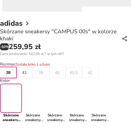
adidas
Skórzane sneakersy "CAMPUS 00s" w kolorze
khaki
259,95 zł
-
50
%
Cena producenta
:
522,00 zł
*
w tym VAT
Rozmiar
Została tylko 1 sztuka
38
41
39
40
40,5
42
Kolor
Skórzane
Skórzane
Skórzane
Skórzane
Skórzane
sneakersy
sneakersy
sneakersy
sneakersy
sneakersy
"CAMPUS
"Campus
"Campus
"Campus
"Campus
00s" w
00s" w
00s" w
00s" w
00s" w