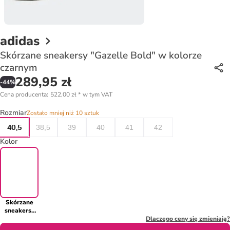
adidas
Skórzane sneakersy "Gazelle Bold" w kolorze
czarnym
289,95 zł
-
44
%
Cena producenta
:
522,00 zł
*
w tym VAT
Rozmiar
Zostało mniej niż 10 sztuk
40,5
38,5
39
40
41
42
Kolor
Skórzane
sneakersy
"Gazelle
Dlaczego ceny się zmieniają?
Bold" w