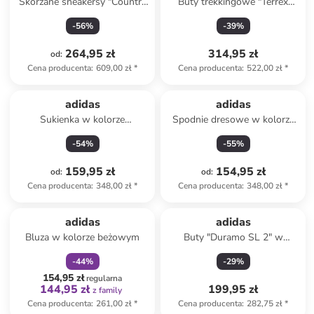
Skórzane sneakersy "Country
Buty trekkingowe "Terrex
Japan" w kolorze srebrnym
Trailmaker 2 GTX" w kolorze
-
56
%
-
39
%
szarym
264,95 zł
314,95 zł
od
:
Cena producenta
:
609,00 zł
*
Cena producenta
:
522,00 zł
*
adidas
adidas
Sukienka w kolorze
Spodnie dresowe w kolorze
granatowym
czarnym
-
54
%
-
55
%
159,95 zł
154,95 zł
od
:
od
:
Cena producenta
:
348,00 zł
*
Cena producenta
:
348,00 zł
*
zniżka
family
adidas
adidas
Bluza w kolorze beżowym
Buty "Duramo SL 2" w
kolorze fioletowym do
-
44
%
-
29
%
biegania
154,95 zł
regularna
144,95 zł
199,95 zł
z family
Cena producenta
:
261,00 zł
*
Cena producenta
:
282,75 zł
*