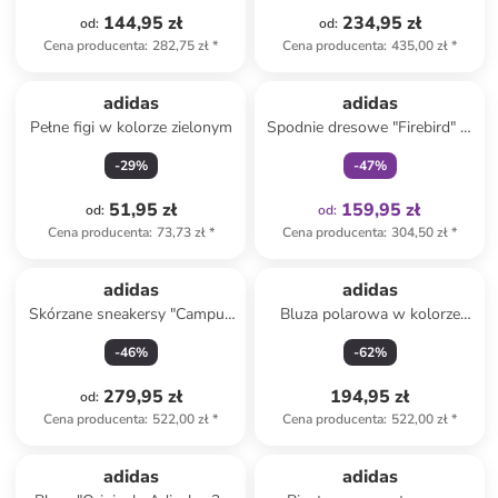
144,95 zł
234,95 zł
od
:
od
:
Cena producenta
:
282,75 zł
*
Cena producenta
:
435,00 zł
*
Tylko z
family
adidas
adidas
Pełne figi w kolorze zielonym
Spodnie dresowe "Firebird" w
kolorze fioletowym
-
29
%
-
47
%
51,95 zł
159,95 zł
od
:
od
:
Cena producenta
:
73,73 zł
*
Cena producenta
:
304,50 zł
*
adidas
adidas
Skórzane sneakersy "Campus
Bluza polarowa w kolorze
00s" w kolorze czarnym
beżowym
-
46
%
-
62
%
279,95 zł
194,95 zł
od
:
Cena producenta
:
522,00 zł
*
Cena producenta
:
522,00 zł
*
adidas
adidas