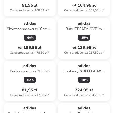
51,95 zł
104,95 zł
od
:
Cena producenta
:
108,53 zł
*
Cena producenta
:
261,00 zł
*
adidas
adidas
Skórzane sneakersy "Gazelle"
Buty "TREADMOVE" w
w kolorze pomarańczowym
kolorze białym do biegania
-
60
%
-
35
%
189,95 zł
139,95 zł
od
:
od
:
Cena producenta
:
478,50 zł
*
Cena producenta
:
217,50 zł
*
adidas
adidas
Kurtka sportowa "Tiro 23
Sneakersy "X9000L4TM" w
League" w kolorze niebieskim
kolorze białym ze wzorem
-
62
%
-
68
%
81,95 zł
224,95 zł
Cena producenta
:
217,50 zł
*
Cena producenta
:
704,70 zł
*
Tylko z
family
adidas
adidas