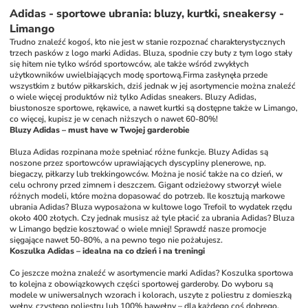
Adidas - sportowe ubrania: bluzy, kurtki, sneakersy -
Limango
Trudno znaleźć kogoś, kto nie jest w stanie rozpoznać charakterystycznych 
trzech pasków z logo marki Adidas. Bluza, spodnie czy buty z tym logo stały 
się hitem nie tylko wśród sportowców, ale także wśród zwykłych 
użytkowników uwielbiających modę sportową.Firma zasłynęła przede 
wszystkim z butów piłkarskich, dziś jednak w jej asortymencie można znaleźć 
o wiele więcej produktów niż tylko Adidas sneakers. Bluzy Adidas, 
biustonosze sportowe, rękawice, a nawet kurtki są dostępne także w Limango, 
co więcej, kupisz je w cenach niższych o nawet 60-80%!
Bluzy Adidas – must have w Twojej garderobie
Bluza Adidas rozpinana może spełniać różne funkcje. Bluzy Adidas są 
noszone przez sportowców uprawiających dyscypliny plenerowe, np. 
biegaczy, piłkarzy lub trekkingowców. Można je nosić także na co dzień, w 
celu ochrony przed zimnem i deszczem. Gigant odzieżowy stworzył wiele 
różnych modeli, które można dopasować do potrzeb. Ile kosztują markowe 
ubrania Adidas? Bluza wyposażona w kultowe logo Trefoil to wydatek rzędu 
około 400 złotych. Czy jednak musisz aż tyle płacić za ubrania Adidas? Bluza 
w Limango będzie kosztować o wiele mniej! Sprawdź nasze promocje 
sięgające nawet 50-80%, a na pewno tego nie pożałujesz.
Koszulka Adidas – idealna na co dzień i na treningi
Co jeszcze można znaleźć w asortymencie marki Adidas? Koszulka sportowa 
to kolejna z obowiązkowych części sportowej garderoby. Do wyboru są 
modele w uniwersalnych wzorach i kolorach, uszyte z poliestru z domieszką 
wełny, czystego poliestru lub 100% bawełny – dla każdego coś dobrego. 