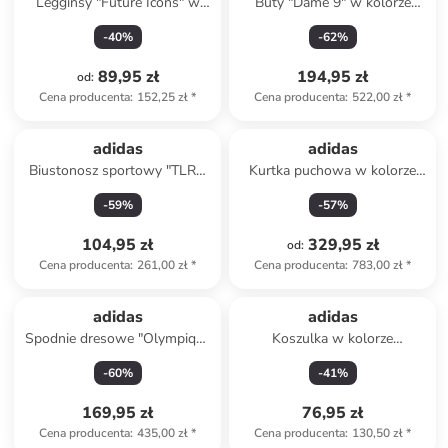
Legginsy "Future Icons" w
Buty "Dame 9" w kolorze
kolorze czerwonym
khaki do koszykówki
-
40
%
-
62
%
89,95 zł
194,95 zł
od
:
Cena producenta
:
152,25 zł
*
Cena producenta
:
522,00 zł
*
adidas
adidas
Biustonosz sportowy "TLRD
Kurtka puchowa w kolorze
Impact" w kolorze
kremowym
-
59
%
-
57
%
pomarańczowym
104,95 zł
329,95 zł
od
:
Cena producenta
:
261,00 zł
*
Cena producenta
:
783,00 zł
*
adidas
adidas
Spodnie dresowe "Olympique
Koszulka w kolorze
Lyonnais Terrace Icons" w
pomarańczowym
-
60
%
-
41
%
kolorze czerwonym
169,95 zł
76,95 zł
Cena producenta
:
435,00 zł
*
Cena producenta
:
130,50 zł
*