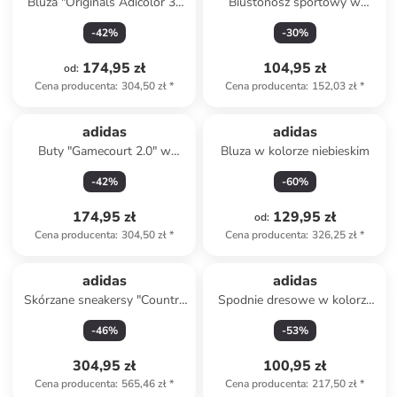
Bluza "Originals Adicolor 3-
Biustonosz sportowy w
Stripes" w kolorze
kolorze zielonym
-
42
%
-
30
%
turkusowym
174,95 zł
104,95 zł
od
:
Cena producenta
:
304,50 zł
*
Cena producenta
:
152,03 zł
*
adidas
adidas
Buty "Gamecourt 2.0" w
Bluza w kolorze niebieskim
kolorze czarnym do tenisa
-
42
%
-
60
%
174,95 zł
129,95 zł
od
:
Cena producenta
:
304,50 zł
*
Cena producenta
:
326,25 zł
*
adidas
adidas
Skórzane sneakersy "Country
Spodnie dresowe w kolorze
Japan" w kolorze czerwonym
czerwonym
-
46
%
-
53
%
304,95 zł
100,95 zł
Cena producenta
:
565,46 zł
*
Cena producenta
:
217,50 zł
*