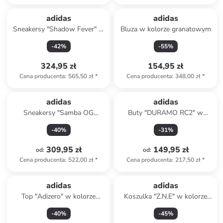
adidas
adidas
Sneakersy "Shadow Fever" w
Bluza w kolorze granatowym
kolorze czarnym
-
42
%
-
55
%
324,95 zł
154,95 zł
Cena producenta
:
565,50 zł
*
Cena producenta
:
348,00 zł
*
adidas
adidas
Sneakersy "Samba OG
Buty "DURAMO RC2" w
Maroon Rich" w kolorze
kolorze fioletowo-żółtym do
-
40
%
-
31
%
fioletowym
biegania
309,95 zł
149,95 zł
od
:
od
:
Cena producenta
:
522,00 zł
*
Cena producenta
:
217,50 zł
*
Produkt zarezerwowany
adidas
adidas
Top "Adizero" w kolorze
Koszulka "Z.N.E" w kolorze
jasnoróżowym do biegania
żółtym
-
40
%
-
45
%