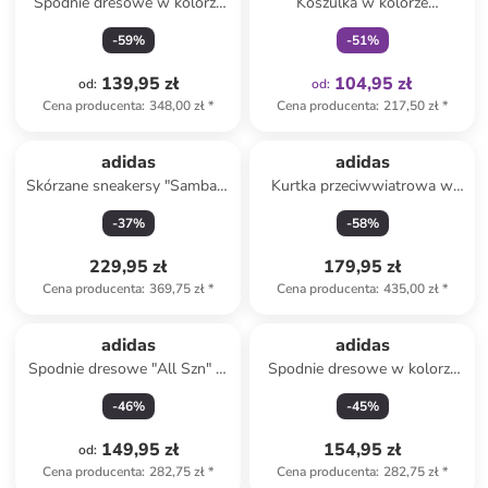
Spodnie dresowe w kolorze
Koszulka w kolorze
niebieskim
fioletowym
-
59
%
-
51
%
139,95 zł
104,95 zł
od
:
od
:
Cena producenta
:
348,00 zł
*
Cena producenta
:
217,50 zł
*
adidas
adidas
Skórzane sneakersy "Sambae"
Kurtka przeciwwiatrowa w
w kolorze białym
kolorze fioletowym
-
37
%
-
58
%
229,95 zł
179,95 zł
Cena producenta
:
369,75 zł
*
Cena producenta
:
435,00 zł
*
adidas
adidas
Spodnie dresowe "All Szn" w
Spodnie dresowe w kolorze
kolorze jasnoróżowym
niebieskim
-
46
%
-
45
%
149,95 zł
154,95 zł
od
:
Cena producenta
:
282,75 zł
*
Cena producenta
:
282,75 zł
*