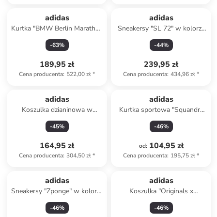
adidas
adidas
Kurtka "BMW Berlin Marathon
Sneakersy "SL 72" w kolorze
2024 Legends" w kolorze
turkusowym
-
63
%
-
44
%
granatowym do biegania
189,95 zł
239,95 zł
Cena producenta
:
522,00 zł
*
Cena producenta
:
434,96 zł
*
adidas
adidas
Koszulka dzianinowa w
Kurtka sportowa "Squandra
kolorze kremowym
21" w kolorze zielonym
-
45
%
-
46
%
164,95 zł
104,95 zł
od
:
Cena producenta
:
304,50 zł
*
Cena producenta
:
195,75 zł
*
adidas
adidas
Sneakersy "Zponge" w kolorze
Koszulka "Originals x
czarnym
Minecraft" w kolorze
-
46
%
-
46
%
jasnoróżowym