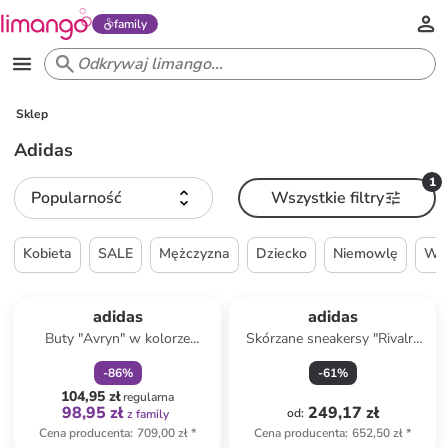
family
Sklep
Adidas
1
Popularność
Wszystkie filtry
Kobieta
SALE
Mężczyzna
Dziecko
Niemowlę
Wie
zniżka
family
Produkt zarezerwowany
adidas
adidas
Buty "Avryn" w kolorze
Skórzane sneakersy "Rivalry
czerwono-czarnym do
Crepe" w kolorze
-
86
%
-
61
%
biegania
jasnobrązowym
104,95 zł
regularna
98,95 zł
249,17 zł
od
:
z family
Cena producenta
:
709,00 zł
*
Cena producenta
:
652,50 zł
*