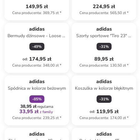
149,95 zł
224,95 zł
Cena producenta
:
369,75 zł
*
Cena producenta
:
565,50 zł
*
adidas
adidas
Bermudy dżinsowe - Loose fit
Szorty sportowe "Tiro 23" w
- w kolorze szarym
kolorze czarnym
-
49
%
-
31
%
174,95 zł
89,95 zł
od
:
Cena producenta
:
348,00 zł
*
Cena producenta
:
130,50 zł
*
zniżka
family
adidas
adidas
Spódnica w kolorze beżowym
Koszulka w kolorze błękitnym
-
85
%
-
31
%
38,95 zł
regularna
33,95 zł
119,95 zł
od
:
z family
Cena producenta
:
239,25 zł
*
Cena producenta
:
174,00 zł
*
adidas
adidas