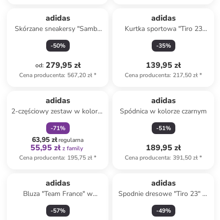
adidas
adidas
Skórzane sneakersy "Samba
Kurtka sportowa "Tiro 23
OG" w kolorze czarno-białym
League" w kolorze
-
50
%
-
35
%
granatowym
279,95 zł
139,95 zł
od
:
Cena producenta
:
567,20 zł
*
Cena producenta
:
217,50 zł
*
zniżka
family
adidas
adidas
2-częściowy zestaw w kolorze
Spódnica w kolorze czarnym
jasnoróżowo-fioletowym
-
71
%
-
51
%
63,95 zł
regularna
55,95 zł
189,95 zł
z family
Cena producenta
:
195,75 zł
*
Cena producenta
:
391,50 zł
*
adidas
adidas
Bluza "Team France" w
Spodnie dresowe "Tiro 23" w
kolorze granatowym
kolorze czarnym
-
57
%
-
49
%