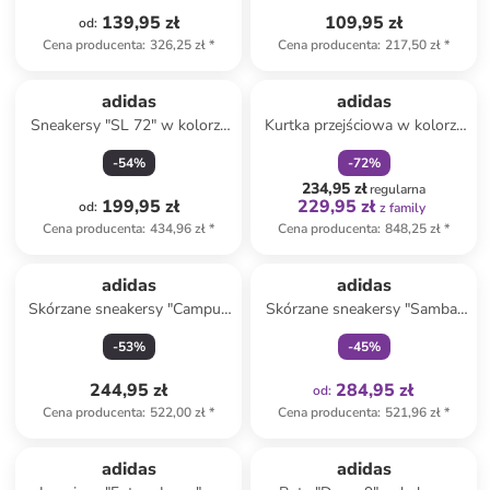
139,95 zł
109,95 zł
od
:
Cena producenta
:
326,25 zł
*
Cena producenta
:
217,50 zł
*
zniżka
family
adidas
adidas
Sneakersy "SL 72" w kolorze
Kurtka przejściowa w kolorze
kremowym
beżowym
-
54
%
-
72
%
234,95 zł
regularna
199,95 zł
229,95 zł
od
:
z family
Cena producenta
:
434,96 zł
*
Cena producenta
:
848,25 zł
*
Tylko z
family
adidas
adidas
Skórzane sneakersy "Campus
Skórzane sneakersy "Samba"
00s" w kolorze czarnym
w kolorze turkusowym
-
53
%
-
45
%
244,95 zł
284,95 zł
od
:
Cena producenta
:
522,00 zł
*
Cena producenta
:
521,96 zł
*
adidas
adidas