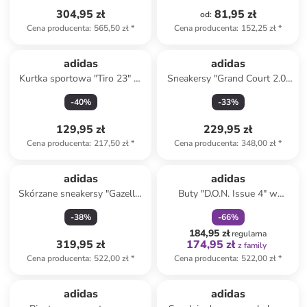
304,95 zł
81,95 zł
od
:
Cena producenta
:
565,50 zł
*
Cena producenta
:
152,25 zł
*
adidas
adidas
Kurtka sportowa "Tiro 23" w
Sneakersy "Grand Court 2.0"
kolorze czerwonym
w kolorze białym
-
40
%
-
33
%
129,95 zł
229,95 zł
Cena producenta
:
217,50 zł
*
Cena producenta
:
348,00 zł
*
zniżka
family
adidas
adidas
Skórzane sneakersy "Gazelle"
Buty "D.O.N. Issue 4" w
w kolorze różowym
kolorze fioletowym do
-
38
%
-
66
%
koszykówki
184,95 zł
regularna
319,95 zł
174,95 zł
z family
Cena producenta
:
522,00 zł
*
Cena producenta
:
522,00 zł
*
adidas
adidas