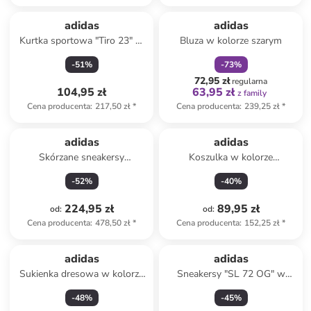
zniżka
family
Produkt zarezerwowany
adidas
adidas
Kurtka sportowa "Tiro 23" w
Bluza w kolorze szarym
kolorze granatowym
-
51
%
-
73
%
72,95 zł
regularna
104,95 zł
63,95 zł
z family
Cena producenta
:
217,50 zł
*
Cena producenta
:
239,25 zł
*
adidas
adidas
Skórzane sneakersy
Koszulka w kolorze
"Acesmash" w kolorze
antracytowym
-
52
%
-
40
%
beżowym
224,95 zł
89,95 zł
od
:
od
:
Cena producenta
:
478,50 zł
*
Cena producenta
:
152,25 zł
*
adidas
adidas
Sukienka dresowa w kolorze
Sneakersy "SL 72 OG" w
czarnym
kolorze pomarańczowo-
-
48
%
-
45
%
czerwonym