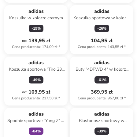
adidas
adidas
Koszulka w kolorze czarnym
Koszulka sportowa w kolorze
jasnoróżowym
-
19
%
-
26
%
139,95 zł
104,95 zł
od
:
Cena producenta
:
174,00 zł
*
Cena producenta
:
143,55 zł
*
adidas
adidas
Koszulka sportowa "Tiro 23"
Buty "4DFWD 4" w kolorze
w kolorze czerwonym
czarnym do biegania
-
49
%
-
61
%
109,95 zł
369,95 zł
od
:
Cena producenta
:
217,50 zł
*
Cena producenta
:
957,00 zł
*
zniżka
family
adidas
adidas
Spodnie sportowe "Yung Z" w
Biustonosz sportowy w
kolorze czarnym
kolorze żółtym
-
84
%
-
39
%