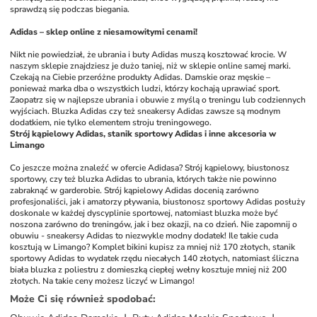
sprawdzą się podczas biegania.
Adidas – sklep online z niesamowitymi cenami!
Nikt nie powiedział, że ubrania i buty Adidas muszą kosztować krocie. W 
naszym sklepie znajdziesz je dużo taniej, niż w sklepie online samej marki. 
Czekają na Ciebie przeróżne produkty Adidas. Damskie oraz męskie – 
ponieważ marka dba o wszystkich ludzi, którzy kochają uprawiać sport. 
Zaopatrz się w najlepsze ubrania i obuwie z myślą o treningu lub codziennych 
wyjściach. Bluzka Adidas czy też sneakersy Adidas zawsze są modnym 
dodatkiem, nie tylko elementem stroju treningowego. 
Strój kąpielowy Adidas, stanik sportowy Adidas i inne akcesoria w 
Limango
Co jeszcze można znaleźć w ofercie Adidasa? Strój kąpielowy, biustonosz 
sportowy, czy też bluzka Adidas to ubrania, których także nie powinno 
zabraknąć w garderobie. Strój kąpielowy Adidas docenią zarówno 
profesjonaliści, jak i amatorzy pływania, biustonosz sportowy Adidas posłuży 
doskonale w każdej dyscyplinie sportowej, natomiast bluzka może być 
noszona zarówno do treningów, jak i bez okazji, na co dzień. Nie zapomnij o 
obuwiu - sneakersy Adidas to niezwykle modny dodatek! Ile takie cuda 
kosztują w Limango? Komplet bikini kupisz za mniej niż 170 złotych, stanik 
sportowy Adidas to wydatek rzędu niecałych 140 złotych, natomiast śliczna 
biała bluzka z poliestru z domieszką ciepłej wełny kosztuje mniej niż 200 
złotych. Na takie ceny możesz liczyć w Limango!
Może Ci się również spodobać
: