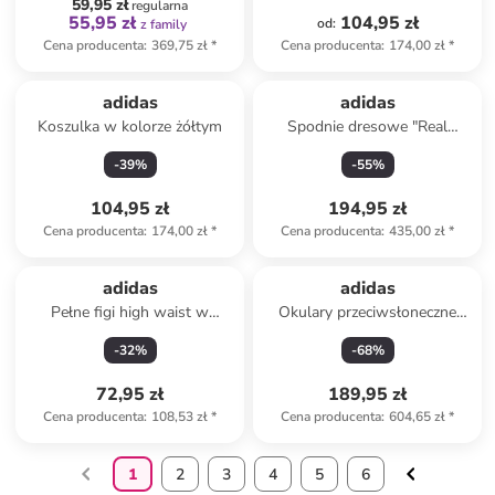
59,95 zł
regularna
55,95 zł
104,95 zł
od
:
z family
Cena producenta
:
369,75 zł
*
Cena producenta
:
174,00 zł
*
adidas
adidas
Koszulka w kolorze żółtym
Spodnie dresowe "Real
Madrid 99/00" w kolorze
-
39
%
-
55
%
granatowym
104,95 zł
194,95 zł
Cena producenta
:
174,00 zł
*
Cena producenta
:
435,00 zł
*
adidas
adidas
Pełne figi high waist w
Okulary przeciwsłoneczne
kolorze jasnoróżowym
unisex w kolorze niebiesko-
-
32
%
-
68
%
zielonym
72,95 zł
189,95 zł
Cena producenta
:
108,53 zł
*
Cena producenta
:
604,65 zł
*
1
2
3
4
5
6