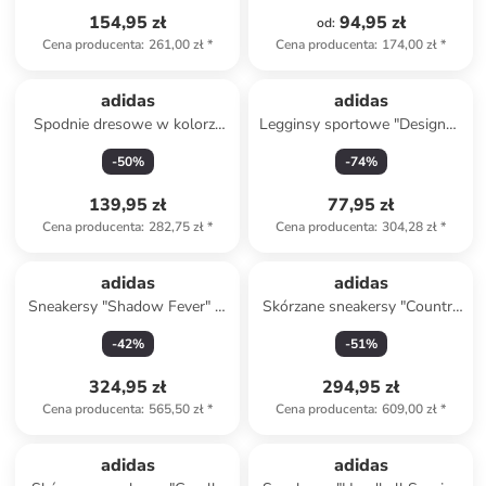
154,95 zł
94,95 zł
od
:
Cena producenta
:
261,00 zł
*
Cena producenta
:
174,00 zł
*
adidas
adidas
Spodnie dresowe w kolorze
Legginsy sportowe "Designed
granatowym
4 Training" w kolorze
-
50
%
-
74
%
różowym
139,95 zł
77,95 zł
Cena producenta
:
282,75 zł
*
Cena producenta
:
304,28 zł
*
adidas
adidas
Sneakersy "Shadow Fever" w
Skórzane sneakersy "Country
kolorze beżowym
Japan" w kolorze białym
-
42
%
-
51
%
324,95 zł
294,95 zł
Cena producenta
:
565,50 zł
*
Cena producenta
:
609,00 zł
*
adidas
adidas