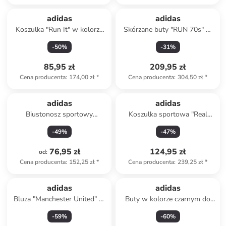
adidas
adidas
Koszulka "Run It" w kolorze
Skórzane buty "RUN 70s" w
antracytowo-czarnym do
kolorze zielono-żółtym do
-
50
%
-
31
%
biegania
biegania
85,95 zł
209,95 zł
Cena producenta
:
174,00 zł
*
Cena producenta
:
304,50 zł
*
adidas
adidas
Biustonosz sportowy
Koszulka sportowa "Real
"Aeroreact 3-Stripes" w
Madrid 24/25" w kolorze
-
49
%
-
47
%
kolorze czarnym
błękitnym
76,95 zł
124,95 zł
od
:
Cena producenta
:
152,25 zł
*
Cena producenta
:
239,25 zł
*
adidas
adidas
Bluza "Manchester United" w
Buty w kolorze czarnym do
kolorze granatowym
joggingu
-
59
%
-
60
%