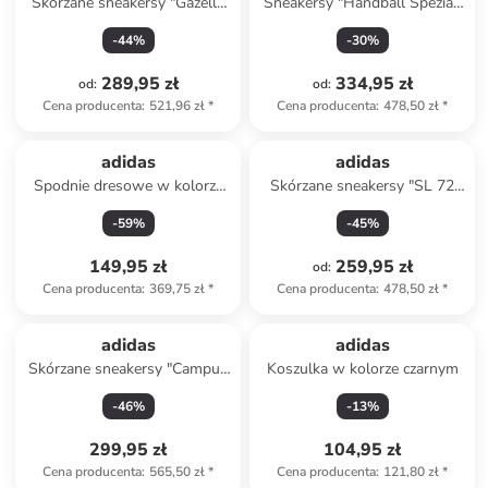
Skórzane sneakersy "Gazelle
Sneakersy "Handball Spezial"
Bold" w kolorze czerwonym
w kolorze zielonym
-
44
%
-
30
%
289,95 zł
334,95 zł
od
:
od
:
Cena producenta
:
521,96 zł
*
Cena producenta
:
478,50 zł
*
adidas
adidas
Spodnie dresowe w kolorze
Skórzane sneakersy "SL 72
szarym
OG" w kolorze żółtym
-
59
%
-
45
%
149,95 zł
259,95 zł
od
:
Cena producenta
:
369,75 zł
*
Cena producenta
:
478,50 zł
*
adidas
adidas
Skórzane sneakersy "Campus
Koszulka w kolorze czarnym
00s" w kolorze jasnoróżowym
-
46
%
-
13
%
299,95 zł
104,95 zł
Cena producenta
:
565,50 zł
*
Cena producenta
:
121,80 zł
*