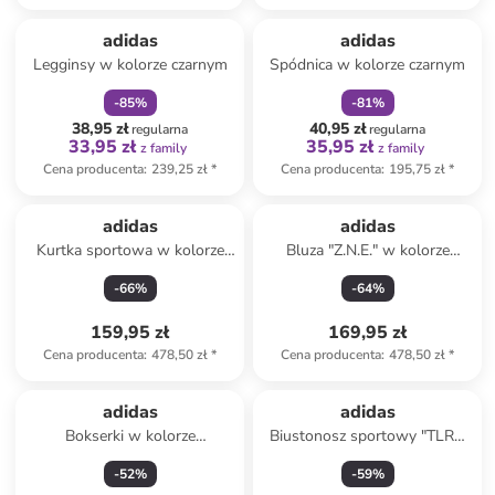
zniżka
family
zniżka
family
adidas
adidas
Legginsy w kolorze czarnym
Spódnica w kolorze czarnym
-
85
%
-
81
%
38,95 zł
40,95 zł
regularna
regularna
33,95 zł
35,95 zł
z family
z family
Cena producenta
:
239,25 zł
*
Cena producenta
:
195,75 zł
*
adidas
adidas
Kurtka sportowa w kolorze
Bluza "Z.N.E." w kolorze
różowym
jasnoróżowym
-
66
%
-
64
%
159,95 zł
169,95 zł
Cena producenta
:
478,50 zł
*
Cena producenta
:
478,50 zł
*
adidas
adidas
Bokserki w kolorze
Biustonosz sportowy "TLRD
jasnoróżowym
Impact" w kolorze
-
52
%
-
59
%
jasnoróżowym