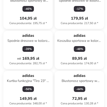
Biustonosz sportowy w
Spodnie dresowe w kolorze
kolorze czarnym
granatowym
-
46
%
-
17
%
104,95 zł
179,95 zł
Cena producenta
:
195,75 zł
*
Cena producenta
:
217,50 zł
*
adidas
adidas
Spodnie dresowe w kolorze
Koszulka sportowa w kolorze
pomarańczowym
pomarańczowym
-
39
%
-
48
%
169,95 zł
89,95 zł
od
:
Cena producenta
:
282,75 zł
*
Cena producenta
:
174,00 zł
*
adidas
adidas
Kurtka funkcyjna "Tiro 23" w
Biustonosz sportowy w
kolorze czarnym
kolorze czarnym
-
56
%
-
44
%
149,95 zł
72,95 zł
Cena producenta
:
348,00 zł
*
Cena producenta
:
130,28 zł
*