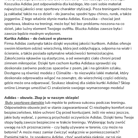
Koszulka Adidas jest odpowiednia dla każdego, kto ceni sobie materiał 
najwyższej jakości oraz sportowy charakter stylizacji. Poza treningami można 
ją zakładać także na co dzień – do jeansów, spodni typu chinos, rurek, a także 
joggerów. Z tego właśnie słynie marka Adidas. Koszulka - chociaż jest 
sportowa, idealna na treningi, może być też bez problemu noszona na co 
dzień, jako luźny element Twojego outfitu. Bluzka Adidas zawsze była i 
zawsze będzie modnym wyborem.
Kurtka Adidas – do ćwiczeń w plenerze
Firma Adidas zasłynęła także dzięki wysokiej jakości kurtkom. Adidas oferuje 
swoim klientom odzież wierzchnią, która jest oddychająca, odporna na wiatr i 
ścieranie, a także posiada optymalne właściwości termoizolacyjne. 
Zakończenia rękawów są elastyczne, a od wewnątrz ciało chroni przed 
zimnem mikropolar. Dzięki tym cechom kurtka Adidasa sprawdzi się 
doskonale zarówno podczas spacerów z psem, jak i na górskim szlaku. 
Dostępne są również modele z Climalite – to niezwykle lekki materiał, który 
doskonale odprowadza wilgoć na zewnątrz, do wierzchniej części odzieży, 
gdzie może ona odparować. Szukasz idealnej dla siebie kurtki Adidas? Sklep 
online Limango umożliwi Ci znalezienie swojego wymarzonego modelu!
Adidas – obuwie. Złap je w naszym sklepie!
 Buty sportowe damskie
 lub męskie to połowa sukcesu podczas treningu. 
Odpowiednie obuwie jest w stanie zagwarantować Ci niezbędny komfort oraz 
bezpieczeństwo, które uchroni Cię przed kontuzjami. Jeśli nie wiesz jeszcze, 
jakie buty wybrać, z pomocą przychodzi oczywiście Adidas. Dzięki temu Twoje 
stopy będą zawsze bezpieczne w trakcie treningu. Wybierając buty zwróć 
uwagę na ich przeznaczenie – czy będą używane w terenie, czy może na 
betonie? A może masz zamiar ćwiczyć wyłącznie w pomieszczeniach? 
Pamiętaj także, że sneakersy Adidas, choć wyglądają pięknie, raczej nie 