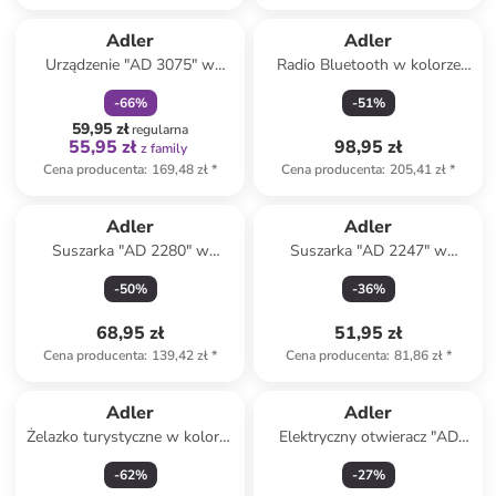
zniżka
family
Adler
Adler
Urządzenie "AD 3075" w
Radio Bluetooth w kolorze
kolorze białym do donutów
czarnym
-
66
%
-
51
%
59,95 zł
regularna
55,95 zł
98,95 zł
z family
Cena producenta
:
169,48 zł
*
Cena producenta
:
205,41 zł
*
Adler
Adler
Suszarka "AD 2280" w
Suszarka "AD 2247" w
kolorze granatowym
kolorze fioletowym do
-
50
%
-
36
%
włosów
68,95 zł
51,95 zł
Cena producenta
:
139,42 zł
*
Cena producenta
:
81,86 zł
*
Adler
Adler
Żelazko turystyczne w kolorze
Elektryczny otwieracz "AD
biało-niebieskim
4509" w kolorze czarnym do
-
62
%
-
27
%
wina