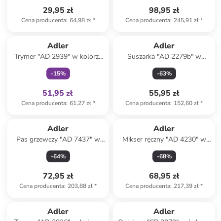
29,95 zł
98,95 zł
Cena producenta
:
64,98 zł
*
Cena producenta
:
245,91 zł
*
Tylko z
family
Adler
Adler
Trymer "AD 2939" w kolorze
Suszarka "AD 2279b" w
białym do włosów
kolorze granatowym do
-
15
%
-
63
%
włosów
51,95 zł
55,95 zł
Cena producenta
:
61,27 zł
*
Cena producenta
:
152,60 zł
*
Adler
Adler
Pas grzewczy "AD 7437" w
Mikser ręczny "AD 4230" w
kolorze szarym - 32 x 72 cm
kolorze czarnym
-
64
%
-
68
%
72,95 zł
68,95 zł
Cena producenta
:
203,88 zł
*
Cena producenta
:
217,39 zł
*
zniżka
family
zniżka
family
Produkt zarezerwowany
Adler
Adler