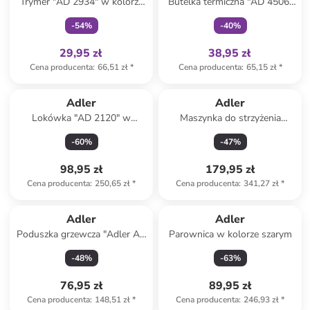
Trymer "AD 2934" w kolorze
Butelka termiczna "AD 4506"
czarnym do brwi
w kolorze jasnoróżowym -
-
54
%
-
40
%
473 ml
29,95 zł
38,95 zł
Cena producenta
:
66,51 zł
*
Cena producenta
:
65,15 zł
*
Adler
Adler
Lokówka "AD 2120" w
Maszynka do strzyżenia
kolorze jasnoróżowo-czarnym
włosów "AD 2831" w kolorze
-
60
%
-
47
%
srebrno-szarym
98,95 zł
179,95 zł
Cena producenta
:
250,65 zł
*
Cena producenta
:
341,27 zł
*
Adler
Adler
Poduszka grzewcza "Adler AD
Parownica w kolorze szarym
7403" w kolorze szarym
-
48
%
-
63
%
76,95 zł
89,95 zł
Cena producenta
:
148,51 zł
*
Cena producenta
:
246,93 zł
*