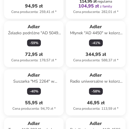
114,95 zł
regularna
94,95 zł
104,95 zł
z family
Cena producenta
:
259,41 zł
*
Cena producenta
:
282,01 zł
*
Adler
Adler
Żelazko podróżne "AD 5049"
Młynek "AD 4450" w kolorze
w kolorze czarno-fioletowym
czarnym do kawy
-
59
%
-
41
%
72,95 zł
344,95 zł
Cena producenta
:
178,57 zł
*
Cena producenta
:
588,37 zł
*
Adler
Adler
Suszarka "MS 2264" w
Radio uniwersalne w kolorze
kolorze czarnym
czarnym
-
40
%
-
58
%
55,95 zł
46,95 zł
Cena producenta
:
94,70 zł
*
Cena producenta
:
113,59 zł
*
Tylko z
family
Tylko z
family
Adler
Adler