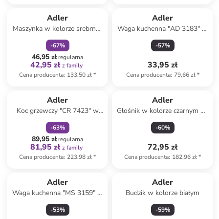
zniżka
family
Adler
Adler
Maszynka w kolorze srebrno-
Waga kuchenna "AD 3183" w
czarnym do strzyżenia
kolorze czarnym - 5 kg
-
67
%
-
57
%
włosów - 13,5 x 20 x 9 cm
46,95 zł
regularna
42,95 zł
33,95 zł
z family
Cena producenta
:
133,50 zł
*
Cena producenta
:
79,66 zł
*
zniżka
family
Produkt zarezerwowany
Adler
Adler
Koc grzewczy "CR 7423" w
Głośnik w kolorze czarnym do
kolorze beżowym - 150 x 80
karaoke z mikrofonem
-
63
%
-
60
%
cm
89,95 zł
regularna
81,95 zł
72,95 zł
z family
Cena producenta
:
223,98 zł
*
Cena producenta
:
182,96 zł
*
Adler
Adler
Waga kuchenna "MS 3159" w
Budzik w kolorze białym
kolorze białym
-
53
%
-
59
%