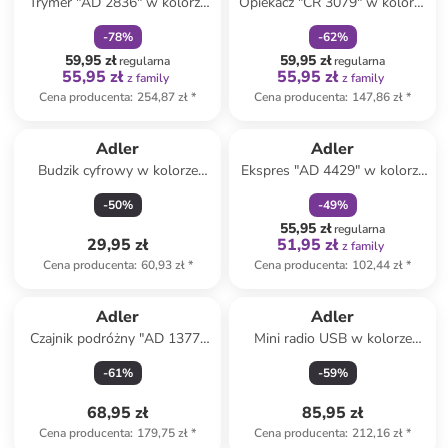
Trymer "AD 2836" w kolorze
Opiekacz "CR 3079" w kolorze
szarym do zarostu
czarnym do kanapek
-
78
%
-
62
%
59,95 zł
59,95 zł
regularna
regularna
55,95 zł
55,95 zł
z family
z family
Cena producenta
:
254,87 zł
*
Cena producenta
:
147,86 zł
*
zniżka
family
Adler
Adler
Budzik cyfrowy w kolorze
Ekspres "AD 4429" w kolorze
czarnym
czarnym do espresso - 520 ml
-
50
%
-
49
%
55,95 zł
regularna
29,95 zł
51,95 zł
z family
Cena producenta
:
60,93 zł
*
Cena producenta
:
102,44 zł
*
Adler
Adler
Czajnik podróżny "AD 1377"
Mini radio USB w kolorze
w kolorze białym - 600 ml
czarnym
-
61
%
-
59
%
68,95 zł
85,95 zł
Cena producenta
:
179,75 zł
*
Cena producenta
:
212,16 zł
*