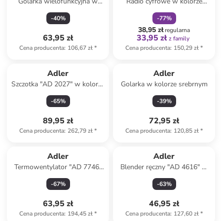
Golarka wielofunkcyjna w
Radio cyfrowe w kolorze
kolorze białym
biało-czarnym
-
40
%
-
77
%
38,95 zł
regularna
63,95 zł
33,95 zł
z family
Cena producenta
:
106,67 zł
*
Cena producenta
:
150,29 zł
*
Adler
Adler
Szczotka "AD 2027" w kolorze
Golarka w kolorze srebrnym
biało-jasnoróżowym do loków
-
65
%
-
39
%
89,95 zł
72,95 zł
Cena producenta
:
262,79 zł
*
Cena producenta
:
120,85 zł
*
Adler
Adler
Termowentylator "AD 7746"
Blender ręczny "AD 4616" w
w kolorze białym
kolorze biało-beżowym
-
67
%
-
63
%
63,95 zł
46,95 zł
Cena producenta
:
194,45 zł
*
Cena producenta
:
127,60 zł
*