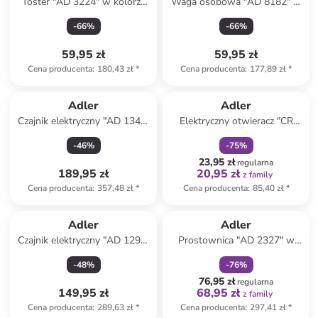
Toster "AD 3224" w kolorze
Waga osobowa "AD 8182" w
czarnym
kolorze czarnym - 180 kg
-
66
%
-
66
%
59,95 zł
59,95 zł
Cena producenta
:
180,43 zł
*
Cena producenta
:
177,89 zł
*
zniżka
family
Adler
Adler
Czajnik elektryczny "AD 1341"
Elektryczny otwieracz "CR
w kolorze białym - 1,7 l
4510" w kolorze czarnym do
-
46
%
-
75
%
wina
23,95 zł
regularna
189,95 zł
20,95 zł
z family
Cena producenta
:
357,48 zł
*
Cena producenta
:
85,40 zł
*
zniżka
family
Adler
Adler
Czajnik elektryczny "AD 1295"
Prostownica "AD 2327" w
w kolorze białym - 1,7 l
kolorze czarnym
-
48
%
-
76
%
76,95 zł
regularna
149,95 zł
68,95 zł
z family
Cena producenta
:
289,63 zł
*
Cena producenta
:
297,41 zł
*