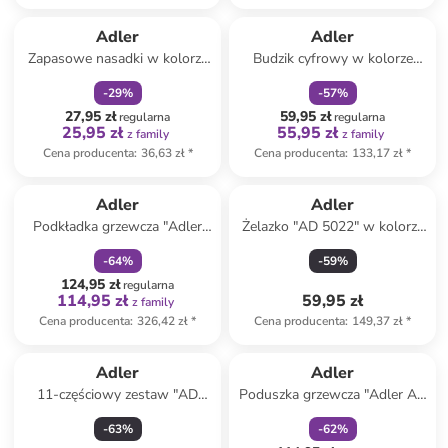
zniżka
family
zniżka
family
Adler
Adler
Zapasowe nasadki w kolorze
Budzik cyfrowy w kolorze
szarym do czyszczenia
białym
-
29
%
-
57
%
27,95 zł
59,95 zł
regularna
regularna
25,95 zł
55,95 zł
z family
z family
Cena producenta
:
36,63 zł
*
Cena producenta
:
133,17 zł
*
zniżka
family
Adler
Adler
Podkładka grzewcza "Adler
Żelazko "AD 5022" w kolorze
AD 7426" w kolorze szarym -
fioletowym
-
64
%
-
59
%
160 x 150 cm
124,95 zł
regularna
114,95 zł
59,95 zł
z family
Cena producenta
:
326,42 zł
*
Cena producenta
:
149,37 zł
*
zniżka
family
Adler
Adler
11-częściowy zestaw "AD
Poduszka grzewcza "Adler AD
2181" w kolorze
7412" w kolorze szarym - 38
-
63
%
-
62
%
jasnoróżowym do paznokci
x 38 x 14 cm