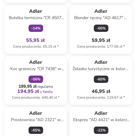
Tylko z
family
Adler
Adler
Butelka termiczna "CR 4507"
Blender ręczny "AD 4617" w
w kolorze czarnym - 473 ml
kolorze czarnym
-
14
%
-
66
%
55,95 zł
59,95 zł
Cena producenta
:
65,15 zł
*
Cena producenta
:
177,56 zł
*
zniżka
family
Adler
Adler
Koc grzewczy "CR 7436" w
Żelazko turystyczne w kolorze
kolorze jasnobrązowym - 160
biało-czarno-turkusowym
-
56
%
-
60
%
x 150 cm
199,95 zł
regularna
194,95 zł
46,95 zł
z family
Cena producenta
:
445,40 zł
*
Cena producenta
:
119,67 zł
*
Adler
Adler
Prostownica "AD 2321" w
Ekspres "AD 4421" w kolorze
kolorze białym
czarnym do espresso - 320 ml
-
65
%
-
22
%