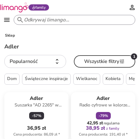
family
Sklep
Adler
1
Popularność
Wszystkie filtry
Dom
Świąteczne inspiracje
Wielkanoc
Kobieta
Mężc
zniżka
family
Produkt zarezerwowany
Adler
Adler
Suszarka "AD 2265" w
Radio cyfrowe w kolorze
kolorze zielonym do włosów
biało-czarnym
-
57
%
-
79
%
42,95 zł
regularna
36,95 zł
38,95 zł
z family
Cena producenta
:
86,09 zł
*
Cena producenta
:
191,40 zł
*