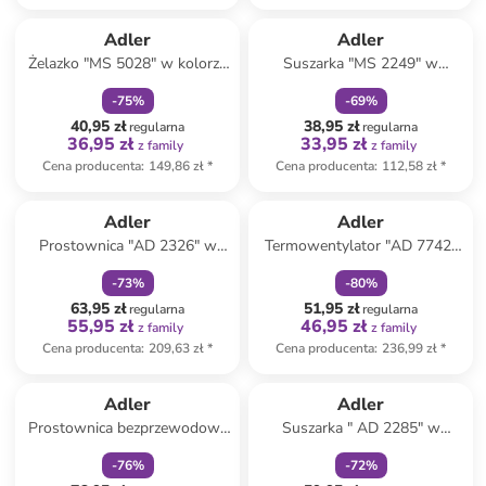
zniżka
family
zniżka
family
Produkt zarezerwowany
Adler
Adler
Żelazko "MS 5028" w kolorze
Suszarka "MS 2249" w
jasnoróżowym
kolorze czarnym
-
75
%
-
69
%
40,95 zł
38,95 zł
regularna
regularna
36,95 zł
33,95 zł
z family
z family
Cena producenta
:
149,86 zł
*
Cena producenta
:
112,58 zł
*
zniżka
family
zniżka
family
Adler
Adler
Prostownica "AD 2326" w
Termowentylator "AD 7742"
kolorze białym
w kolorze czarnym
-
73
%
-
80
%
63,95 zł
51,95 zł
regularna
regularna
55,95 zł
46,95 zł
z family
z family
Cena producenta
:
209,63 zł
*
Cena producenta
:
236,99 zł
*
zniżka
family
zniżka
family
Adler
Adler
Prostownica bezprzewodowa
Suszarka " AD 2285" w
"AD 2327" w kolorze
kolorze białym
-
76
%
-
72
%
jasnoróżowym