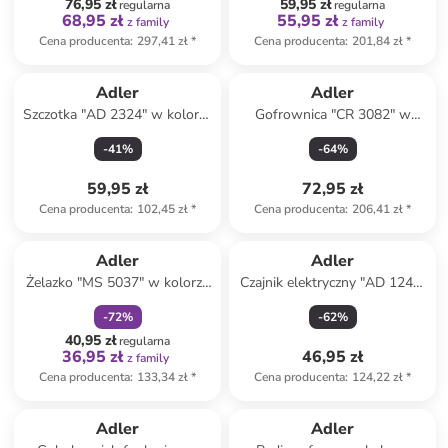
76,95 zł
59,95 zł
regularna
regularna
68,95 zł
55,95 zł
z family
z family
Cena producenta
:
297,41 zł
*
Cena producenta
:
201,84 zł
*
Adler
Adler
Szczotka "AD 2324" w kolorze
Gofrownica "CR 3082" w
zielonym do loków
kolorze białym
-
41
%
-
64
%
59,95 zł
72,95 zł
Cena producenta
:
102,45 zł
*
Cena producenta
:
206,41 zł
*
zniżka
family
Adler
Adler
Żelazko "MS 5037" w kolorze
Czajnik elektryczny "AD 1244"
szarym
w kolorze białym - 2,5 l
-
72
%
-
62
%
40,95 zł
regularna
36,95 zł
46,95 zł
z family
Cena producenta
:
133,34 zł
*
Cena producenta
:
124,22 zł
*
zniżka
family
Adler
Adler