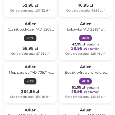
51,95 zł
46,95 zł
Cena producenta
:
137,22 zł
*
Cena producenta
:
64,82 zł
*
zniżka
family
Adler
Adler
Czajnik podróżny "AD 1268"
Lokówka "AD 2119" w
w kolorze szaro-białym - 600
kolorze jasnoróżowo-białym
-
35
%
-
69
%
ml
42,95 zł
regularna
55,95 zł
38,95 zł
z family
Cena producenta
:
87,26 zł
*
Cena producenta
:
129,46 zł
*
zniżka
family
Adler
Adler
Mop parowy "AD 7057" w
Budzik cyfrowy w kolorze
kolorze białym
czarnym
-
48
%
-
64
%
51,95 zł
regularna
234,95 zł
46,95 zł
z family
Cena producenta
:
454,36 zł
*
Cena producenta
:
133,15 zł
*
Adler
Adler