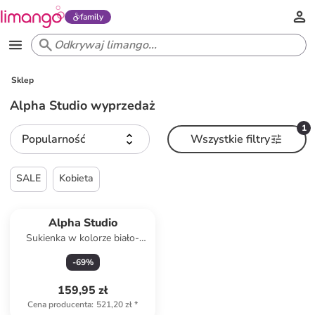
family
Sklep
Alpha Studio wyprzedaż
1
Popularność
Wszystkie filtry
SALE
Kobieta
Alpha Studio
Sukienka w kolorze biało-
niebieskim
-
69
%
159,95 zł
Cena producenta
:
521,20 zł
*