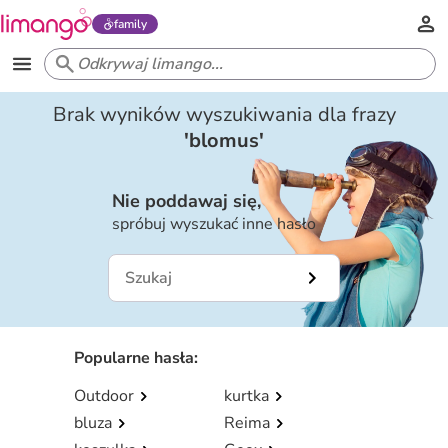
family
Brak wyników wyszukiwania dla frazy
'
blomus
'
Nie poddawaj się,
spróbuj wyszukać inne hasło
Popularne hasła
:
Outdoor
kurtka
bluza
Reima