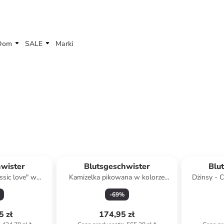
Dom
SALE
Marki
hwister
Blutsgeschwister
Blu
ssic love" w
Kamizelka pikowana w kolorze
Dżinsy - C
sko-różowym
różowo-czarnym
-
69
%
5 zł
174,95 zł