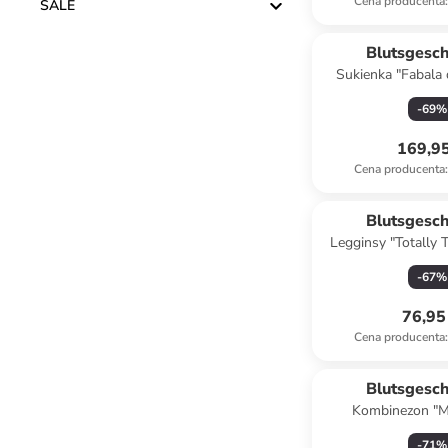
Cena producenta
:
SALE
Blutsgesc
Sukienka "Fabala d
kolorze zi
-
69
%
169,95
Cena producenta
:
Blutsgesc
Legginsy "Totally
kolorze zi
-
67
%
76,95 
Cena producenta
:
Blutsgesc
Kombinezon "M
Astronaut" w kolo
-
71
%