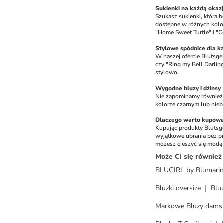
Sukienki na każdą okaz
Szukasz sukienki, która b
dostępne w różnych kolor
"Home Sweet Turtle" i 
Stylowe spódnice dla ka
W naszej ofercie Blutsge
czy "Ring my Bell Darlin
stylowo.
Wygodne bluzy i dżinsy
Nie zapominamy również o
kolorze czarnym lub nieb
Dlaczego warto kupowa
Kupując produkty Blutsge
wyjątkowe ubrania bez pr
możesz cieszyć się modą 
Może Ci się równie
BLUGIRL by Blumari
Bluzki oversize
Blu
Markowe Bluzy dams