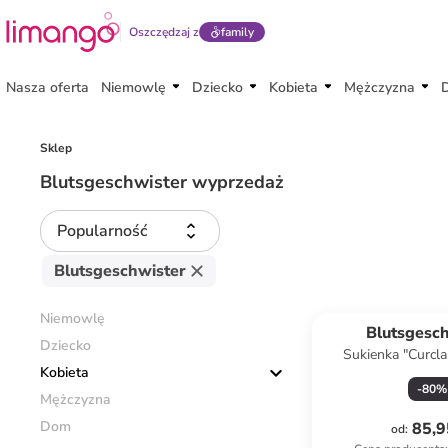
Oszczędzaj z
family
Nasza oferta
Niemowlę
Dziecko
Kobieta
Mężczyzna
Sklep
Blutsgeschwister wyprzedaż
Popularność
Blutsgeschwister
Niemowlę
Blutsgesc
Dziecko
Sukienka "Curcla
Kobieta
kolorze niebie
-
80
%
Mężczyzna
Dom
85,9
od
: