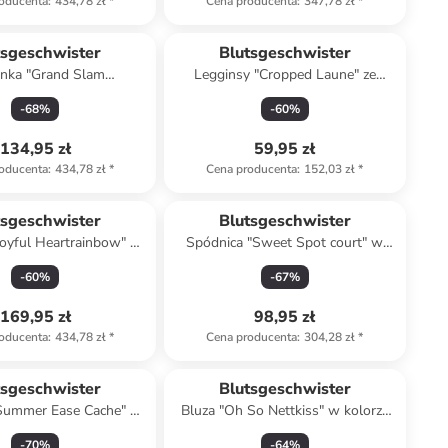
oducenta
:
434,78 zł
*
Cena producenta
:
347,78 zł
*
tsgeschwister
Blutsgeschwister
enka "Grand Slam
Legginsy "Cropped Laune" ze
t" w kolorze zielonym
wzorem
-
68
%
-
60
%
134,95 zł
59,95 zł
oducenta
:
434,78 zł
*
Cena producenta
:
152,03 zł
*
tsgeschwister
Blutsgeschwister
Joyful Heartrainbow" w
Spódnica "Sweet Spot court" w
anatowo-pomarańczowo-
kolorze zielonym
-
60
%
-
67
%
różowym
169,95 zł
98,95 zł
oducenta
:
434,78 zł
*
Cena producenta
:
304,28 zł
*
tsgeschwister
Blutsgeschwister
Summer Ease Cache" w
Bluza "Oh So Nettkiss" w kolorze
e białym ze wzorem
zielonym
-
70
%
-
64
%