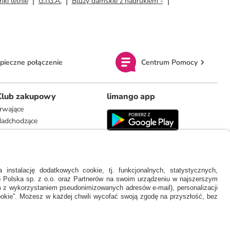
nki letnie
G.I.G.A.
Bluzy damskie z nadrukiem -
pieczne połączenie
Centrum Pomocy
Klub zakupowy
limango app
rwające
adchodzące
limango.de
limango.nl