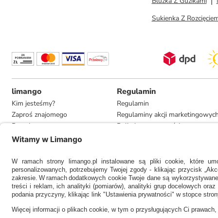
Bluzka Z Guzikami
Sukienka Z Rozcięcie
limango
Regulamin
Kim jesteśmy?
Regulamin
Zaproś znajomego
Regulaminy akcji marketingowyc
Pracuj u nas
Polityka prywatności
Informacje dla prasy
Ustawienia prywatności
Compliance