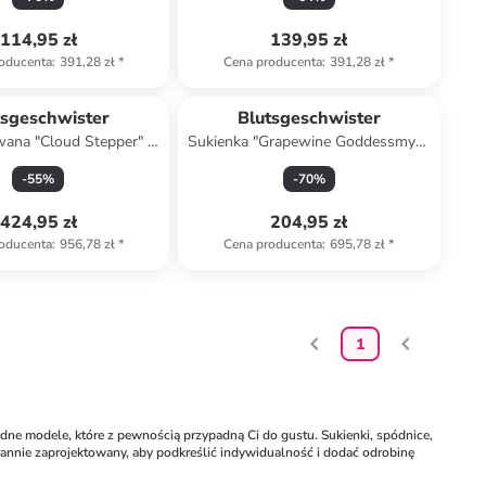
114,95 zł
139,95 zł
oducenta
:
391,28 zł
*
Cena producenta
:
391,28 zł
*
tsgeschwister
Blutsgeschwister
wana "Cloud Stepper" w
Sukienka "Grapewine Goddessmyth
erwono-pomarańczowym
of mykonos" w kolorze biało-
-
55
%
-
70
%
niebieskim
424,95 zł
204,95 zł
oducenta
:
956,78 zł
*
Cena producenta
:
695,78 zł
*
1
dne modele, które z pewnością przypadną Ci do gustu. Sukienki, spódnice, 
arannie zaprojektowany, aby podkreślić indywidualność i dodać odrobinę 