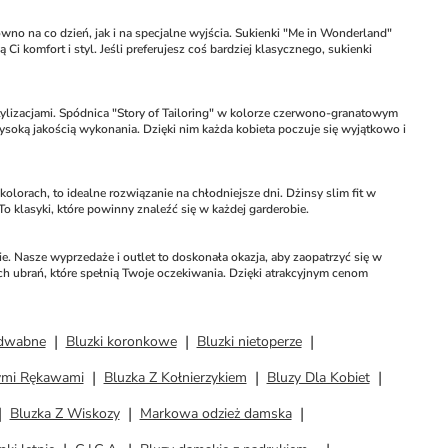
wno na co dzień, jak i na specjalne wyjścia. Sukienki "Me in Wonderland" 
komfort i styl. Jeśli preferujesz coś bardziej klasycznego, sukienki 
ylizacjami. Spódnica "Story of Tailoring" w kolorze czerwono-granatowym 
ysoką jakością wykonania. Dzięki nim każda kobieta poczuje się wyjątkowo i 
orach, to idealne rozwiązanie na chłodniejsze dni. Dżinsy slim fit w 
 klasyki, które powinny znaleźć się w każdej garderobie.
 Nasze wyprzedaże i outlet to doskonała okazja, aby zaopatrzyć się w 
h ubrań, które spełnią Twoje oczekiwania. Dzięki atrakcyjnym cenom 
edwabne
Bluzki koronkowe
Bluzki nietoperze
ymi Rękawami
Bluzka Z Kołnierzykiem
Bluzy Dla Kobiet
Bluzka Z Wiskozy
Markowa odzież damska