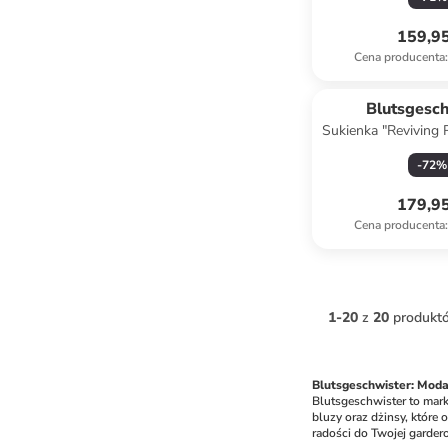
159,95
Cena producenta
:
Blutsgesc
Sukienka "Reviving
ze wzo
-
72
%
179,95
Cena producenta
:
1
-
20
z
20
produkt
Blutsgeschwister: Moda
Blutsgeschwister to mark
bluzy oraz dżinsy, które 
radości do Twojej garder