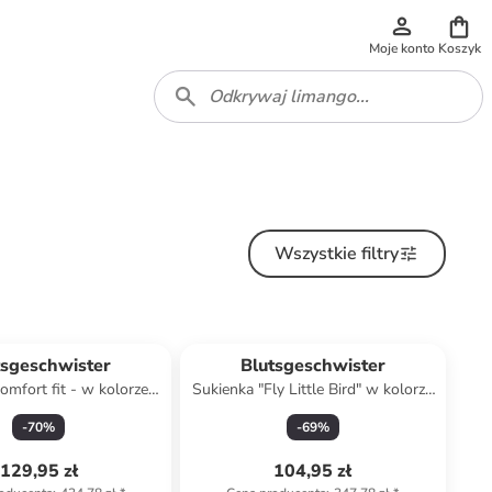
Moje konto
Koszyk
Wszystkie filtry
tsgeschwister
Blutsgeschwister
omfort fit - w kolorze
Sukienka "Fly Little Bird" w kolorze
żółtym
czerwono-białym
-
70
%
-
69
%
129,95 zł
104,95 zł