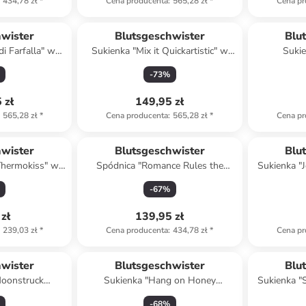
434,78 zł
*
Cena producenta
:
565,28 zł
*
Cena pr
hwister
Blutsgeschwister
Blu
i Farfalla" w
Sukienka "Mix it Quickartistic" w
Suki
elonym
kolorze pomarańczowym
Madamecour
-
73
%
 zł
149,95 zł
565,28 zł
*
Cena producenta
:
565,28 zł
*
Cena pr
hwister
Blutsgeschwister
Blu
 Thermokiss" w
Spódnica "Romance Rules the
Sukienka "
elonym
Worldhappy" w kolorze białym ze
kolorze gr
-
67
%
wzorem
zł
139,95 zł
239,03 zł
*
Cena producenta
:
434,78 zł
*
Cena pr
hwister
Blutsgeschwister
Blu
oonstruck
Sukienka "Hang on Honey
Sukienka "
rze granatowym
Summer" w kolorze beżowo-żółto-
kolorz
-
68
%