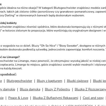
ję
ędzie idealna na różne okazje? W kategorii Blutsgeschwister znajdziesz modele zaró
ach, takich jak zielono-żółto-jasnoróżowy czy granatowo-pomarańczowy, zapewnią Ci 
"Cosy Darling" w stonowanych barwach będą doskonałym wyborem.
żdej kobiety
schwister znajdziesz również spódnice, które doskonale komponują się z różnymi st
g" w kolorze zielonym to propozycje, które wyróżniają się oryginalnym designem i w
 wygodzie na co dzień. Bluzy "Oh So Nice" i "Boxy Sweater", dostępne w różnych kol
ieskim doskonale podkreślą sylwetkę, jednocześnie zapewniając komfort noszenia. To
ć na Limango?
schwister na Limango, masz pewność, że otrzymujesz wysoką jakość w niskiej cenie.
zepłacania. Limango to miejsce, gdzie znajdziesz szeroki wybór modnych i stylowyc
na każdą kieszeń.
ż spodobać
:
ne
Blutsgeschwister
Bluzy z kapturem
Bluzki ciążowe
Bluzki j
zy damskie
Bluza damska
Bluzy Z Poliestru
Bluzka Z Rozszerzan
kie
Peace & Love
Bluzka Z Bufiastymi Rekawami
Cool and sexy