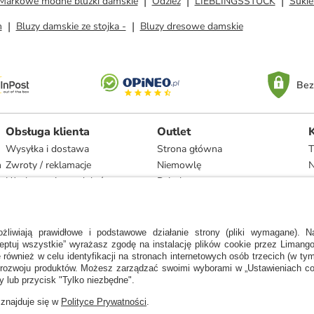
Markowe modne bluzki damskie
Odzież
LIEBLINGSSTÜCK
Sukie
m
Bluzy damskie ze stojka -
Bluzy dresowe damskie
Bez
Obsługa klienta
Outlet
Wysyłka i dostawa
Strona główna
T
h
Zwroty / reklamacje
Niemowlę
N
Użytkowanie produktów
Dziecko
Recykling i utylizacja
Kobieta
Odstąpienie
Mężczyzna
Zgodność z umową i naprawa
Dom
Marki