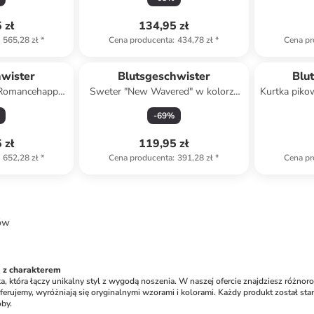
szarym
 zł
134,95 zł
565,28 zł
*
Cena producenta
:
434,78 zł
*
Cena pr
Produkt zarezerwowany
hwister
Blutsgeschwister
Blu
 Romancehappy"
Sweter "New Wavered" w kolorze
Kurtka piko
rem
czarno-jasnoróżowym
kolorze cz
-
69
%
 zł
119,95 zł
652,28 zł
*
Cena producenta
:
391,28 zł
*
Cena pr
ów
 z charakterem
a, która łączy unikalny styl z wygodą noszenia. W naszej ofercie znajdziesz różnoro
oferujemy, wyróżniają się oryginalnymi wzorami i kolorami. Każdy produkt został st
oby.