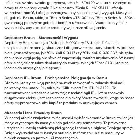
Jeśli szukasz niezawodnego trymera, seria 9 - BT9420 w kolorze czarnym do 
brody to doskonały wybór. Z kolei zestaw "Seria 5 - MGK5411" oferuje 
wszechstronność, której potrzebujesz, aby zadbać o swój wygląd. Maszynki 
do golenia Braun, takie jak "Braun Series XT3100" czy "Braun Series 3 - 300s", 
gwarantują precyzyjne golenie i komfort użytkowania. Warto skorzystać z 
wyprzedaży, aby zakupić te produkty w jeszcze niższej cenie.
Depilatory Braun – Skuteczność i Wygoda
Depilatory Braun, takie jak "Silk-épil 9-000" czy "Silk-épil 7-041", to 
urządzenia, które oferują skuteczne i długotrwałe rezultaty. Modele w kolorze 
biało-jasnoróżowym, jak "Silk-épil 9-341" czy "Silk-épil 9-030 3D", nie tylko 
doskonale wyglądają, ale również zapewniają komfort użytkowania. W naszej 
ofercie znajdziesz także depilatory do twarzy, takie jak "Face 810", które są 
idealne do precyzyjnej pielęgnacji.
Depilatory IPL Braun – Profesjonalna Pielęgnacja w Domu
Dla tych, którzy szukają profesjonalnych rozwiązań w zakresie depilacji, 
polecamy depilatory IPL, takie jak "Silk-expert Pro IPL PL3122". Te 
zaawansowane urządzenia korzystają z technologii IPL, która zapewnia 
długotrwałe efekty i jest bezpieczna dla skóry. Warto zwrócić uwagę na nasze 
oferty wyprzedażowe, aby kupić te produkty w atrakcyjnych cenach.
Akcesoria i Inne Produkty Braun
W naszej ofercie znajdziesz także szeroki wybór akcesoriów Braun, takich jak 
stacje czyszczące do maszynek do golenia czy termometry. Te praktyczne 
urządzenia ułatwią codzienną pielęgnację i zadbają o higienę Twojego sprzętu. 
Dzięki wyprzedażom w naszym outlecie, możesz zakupić te produkty w 
niskich cenach, co pozwoli Ci zaoszczędzić.