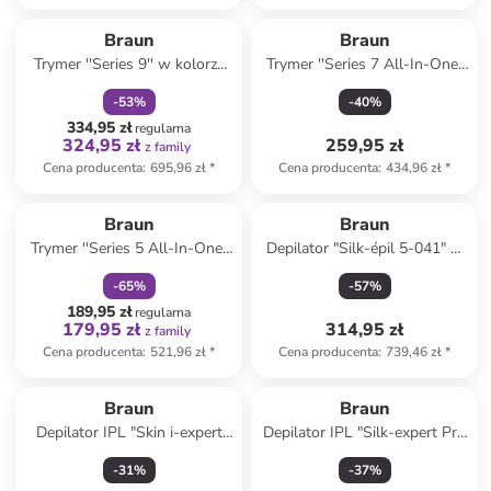
zniżka
family
Braun
Braun
Trymer ''Series 9'' w kolorze
Trymer ''Series 7 All-In-One"
srebrnym do brody
w kolorze granatowym do
-
53
%
-
40
%
brody
334,95 zł
regularna
324,95 zł
259,95 zł
z family
Cena producenta
:
695,96 zł
*
Cena producenta
:
434,96 zł
*
zniżka
family
Braun
Braun
Trymer ''Series 5 All-In-One"
Depilator "Silk-épil 5-041" w
w kolorze czarnym do brody
kolorze białym
-
65
%
-
57
%
189,95 zł
regularna
179,95 zł
314,95 zł
z family
Cena producenta
:
521,96 zł
*
Cena producenta
:
739,46 zł
*
Braun
Braun
Depilator IPL "Skin i-expert
Depilator IPL "Silk-expert Pro
Pro IPL PL7253" w kolorze
IPL PL1000" w kolorze biało-
-
31
%
-
37
%
beżowo-białym
różowym