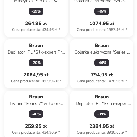
Maszynka ''Series 7'' w
Golarka elektryczna "Series 8
kolorze szarym do strzyżenia
8663cc” w kolorze czarnym
-
39
%
-
45
%
włosów
264,95 zł
1074,95 zł
Cena producenta
:
434,96 zł
*
Cena producenta
:
1957,46 zł
*
Braun
Braun
Depilator IPL "Silk-expert Pro
Golarka elektryczna "Series 7
IPL PL5431" w kolorze złoto-
72-G7200cc” w kolorze
-
20
%
-
46
%
białym
czarnym
2084,95 zł
794,95 zł
Cena producenta
:
2609,96 zł
*
Cena producenta
:
1478,96 zł
*
Braun
Braun
Trymer ''Series 7" w kolorze
Depilator IPL "Skin i-expert
granatowym do brody
Pro IPL PL7431" w kolorze
-
40
%
-
39
%
różowozłoto-białym
259,95 zł
2384,95 zł
Cena producenta
:
434,96 zł
*
Cena producenta
:
3910,65 zł
*