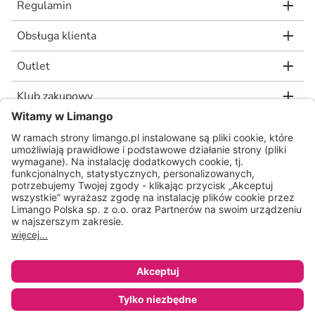
Regulamin
Obsługa klienta
Outlet
Klub zakupowy
limango.de
limango.nl
* Rekomendowana, niewiążąca cena detaliczna producenta, jaką wskazał nam
nasz dostawca. Wartość procentowa oznacza różnicę pomiędzy naszą ceną a