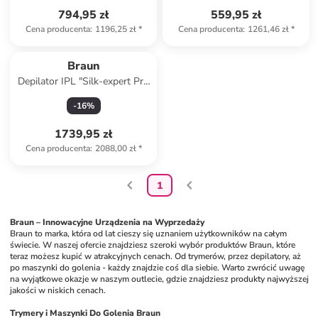
794,95 zł
559,95 zł
Cena producenta
:
1196,25 zł
*
Cena producenta
:
1261,46 zł
*
Braun
Depilator IPL "Silk-expert Pro
IPL PL5210" w kolorze złoto-
-
16
%
białym
1739,95 zł
Cena producenta
:
2088,00 zł
*
1
Braun – Innowacyjne Urządzenia na Wyprzedaży
Braun to marka, która od lat cieszy się uznaniem użytkowników na całym 
świecie. W naszej ofercie znajdziesz szeroki wybór produktów Braun, które 
teraz możesz kupić w atrakcyjnych cenach. Od trymerów, przez depilatory, aż 
po maszynki do golenia - każdy znajdzie coś dla siebie. Warto zwrócić uwagę 
na wyjątkowe okazje w naszym outlecie, gdzie znajdziesz produkty najwyższej 
jakości w niskich cenach.
Trymery i Maszynki Do Golenia Braun