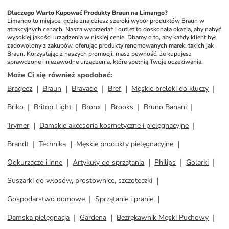
Dlaczego Warto Kupować Produkty Braun na Limango?
Limango to miejsce, gdzie znajdziesz szeroki wybór produktów Braun w 
atrakcyjnych cenach. Nasza wyprzedaż i outlet to doskonała okazja, aby nabyć 
wysokiej jakości urządzenia w niskiej cenie. Dbamy o to, aby każdy klient był 
zadowolony z zakupów, oferując produkty renomowanych marek, takich jak 
Braun. Korzystając z naszych promocji, masz pewność, że kupujesz 
sprawdzone i niezawodne urządzenia, które spełnią Twoje oczekiwania.
Może Ci się również spodobać
:
Braqeez
Braun
Bravado
Bref
Męskie breloki do kluczy
Briko
Britop Light
Bronx
Brooks
Bruno Banani
Trymer
Damskie akcesoria kosmetyczne i pielęgnacyjne
Brandt
Technika
Męskie produkty pielęgnacyjne
Odkurzacze i inne
Artykuły do sprzątania
Philips
Golarki
Suszarki do włosów, prostownice, szczoteczki
Gospodarstwo domowe
Sprzątanie i pranie
Damska pielęgnacja
Gardena
Bezrękawnik Męski Puchowy