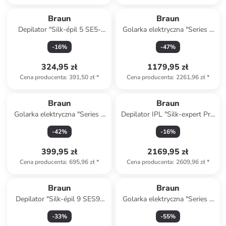
Braun
Braun
Depilator "Silk-épil 5 SE5-
Golarka elektryczna "Series 9
030" w kolorze biało-
9610s" w kolorze czarnym
-
16
%
-
47
%
jasnoróżowym
324,95 zł
1179,95 zł
Cena producenta
:
391,50 zł
*
Cena producenta
:
2261,96 zł
*
Braun
Braun
Golarka elektryczna "Series 5
Depilator IPL "Silk-expert Pro
52-N1200s" w kolorze
IPL PL5412" w kolorze złoto-
-
42
%
-
16
%
czarnym
białym
399,95 zł
2169,95 zł
Cena producenta
:
695,96 zł
*
Cena producenta
:
2609,96 zł
*
Braun
Braun
Depilator "Silk-épil 9 SES9-
Golarka elektryczna "Series 7
481 3D" w kolorze złoto-
72-G1200s" w kolorze
-
33
%
-
55
%
białym
czarnym