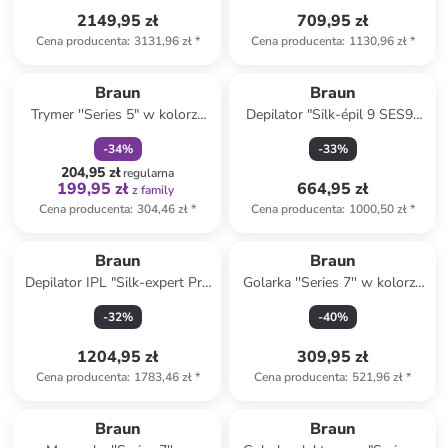
2149,95 zł
709,95 zł
Cena producenta
:
3131,96 zł
*
Cena producenta
:
1130,96 zł
*
zniżka
family
Braun
Braun
Trymer ''Series 5" w kolorze
Depilator "Silk-épil 9 SES9-
czarnym do brody
060 3D" w kolorze złoto-
-
34
%
-
33
%
białym
204,95 zł
regularna
199,95 zł
664,95 zł
z family
Cena producenta
:
304,46 zł
*
Cena producenta
:
1000,50 zł
*
Braun
Braun
Depilator IPL "Silk-expert Pro
Golarka ''Series 7'' w kolorze
IPL PL3122" w kolorze
szarym do ciała
-
32
%
-
40
%
srebrno-białym
1204,95 zł
309,95 zł
Cena producenta
:
1783,46 zł
*
Cena producenta
:
521,96 zł
*
Braun
Braun