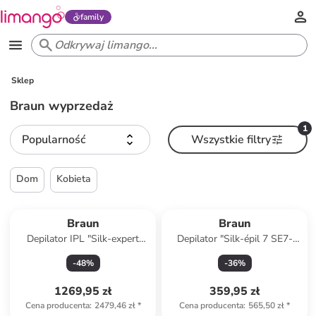
family
Sklep
Braun wyprzedaż
1
Popularność
Wszystkie filtry
Dom
Kobieta
Braun
Braun
Depilator IPL "Silk-expert
Depilator "Silk-épil 7 SE7-
Pro IPL PL5152" w kolorze
041" w kolorze biało-szarym
-
48
%
-
36
%
złoto-białym
1269,95 zł
359,95 zł
Cena producenta
:
2479,46 zł
*
Cena producenta
:
565,50 zł
*