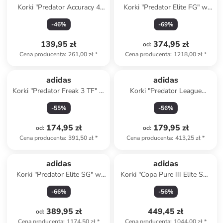
Korki "Predator Accuracy 4
Korki "Predator Elite FG" w
FxG" w kolorze szarym
kolorze białym
-
46
%
-
69
%
139,95 zł
374,95 zł
od
:
Cena producenta
:
261,00 zł
*
Cena producenta
:
1218,00 zł
*
adidas
adidas
Korki "Predator Freak 3 TF" w
Korki "Predator League
kolorze granatowym
FG/MG" w kolorze czerwonym
-
55
%
-
56
%
174,95 zł
179,95 zł
od
:
od
:
Cena producenta
:
391,50 zł
*
Cena producenta
:
413,25 zł
*
adidas
adidas
Korki "Predator Elite SG" w
Korki "Copa Pure III Elite SG"
kolorze białym
w kolorze białym
-
66
%
-
56
%
389,95 zł
449,45 zł
od
:
Cena producenta
:
1174,50 zł
*
Cena producenta
:
1044,00 zł
*