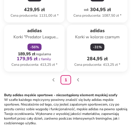
429,95 zł
304,95 zł
od
:
Cena producenta
:
1131,00 zł
*
Cena producenta
:
1087,50 zł
*
zniżka
family
adidas
adidas
Korki "Predator League
Korki w kolorze czarnym
FG/MG" w kolorze czarno-
-
56
%
-
31
%
szaro-czerwonym
189,95 zł
regularna
179,95 zł
284,95 zł
z family
Cena producenta
:
413,25 zł
*
Cena producenta
:
413,25 zł
*
1
Buty adidas męskie sportowe - niezastąpiony element męskiej szafy
W szafie każdego mężczyzny powinny znaleźć się buty adidas męskie 
sportowe. Niezależnie od tego, czy jesteś zapalonym sportowcem, czy po 
prostu cenisz sobie wygodę i funkcjonalność, męskie adidas na pewno spełnią 
Twoje oczekiwania. Wykonane z wysokiej jakości materiałów, zapewniają 
komfort przez cały dzień, zarówno podczas intensywnych treningów, jak i 
codziennego użytku. 