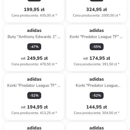
199,95 zł
324,95 zł
Cena producenta
:
435,00 zł
*
Cena producenta
:
1000,50 zł
*
adidas
adidas
Buty "Anthony Edwards 1" w
Korki "Predator League TF" w
kolorze jasnoróżowym do
kolorze czarnym
-
47
%
-
55
%
koszykówki
249,95 zł
174,95 zł
od
:
od
:
Cena producenta
:
478,50 zł
*
Cena producenta
:
391,50 zł
*
adidas
adidas
Korki "Predator League TF" w
Korki "Predator League
kolorze białym
FG/MG" w kolorze żółtym
-
52
%
-
52
%
194,95 zł
144,95 zł
od
:
Cena producenta
:
413,25 zł
*
Cena producenta
:
304,50 zł
*
adidas
adidas