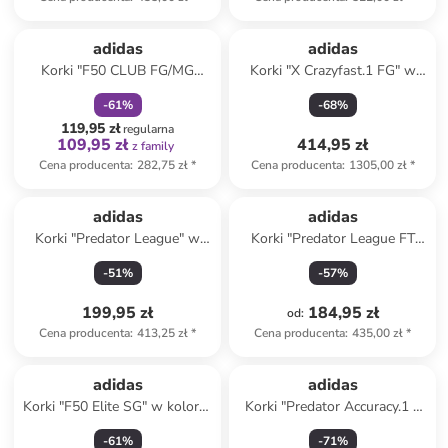
zniżka
family
adidas
adidas
Korki "F50 CLUB FG/MG
Korki "X Crazyfast.1 FG" w
MESSI" w kolorze srebrno-
kolorze czarnym
-
61
%
-
68
%
granatowo-żółtym
119,95 zł
regularna
109,95 zł
414,95 zł
z family
Cena producenta
:
282,75 zł
*
Cena producenta
:
1305,00 zł
*
adidas
adidas
Korki "Predator League" w
Korki "Predator League FT
kolorze białym
FG" w kolorze granatowym
-
51
%
-
57
%
199,95 zł
184,95 zł
od
:
Cena producenta
:
413,25 zł
*
Cena producenta
:
435,00 zł
*
adidas
adidas
Korki "F50 Elite SG" w kolorze
Korki "Predator Accuracy.1 L
niebieskim
FG" w kolorze
-
61
%
-
71
%
pomarańczowo-czarnym