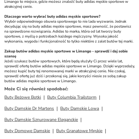
Limango to miejsce, gdzie możesz znaleźć buty adidas męskie sportowe w 
atrakcyjnej cenie. 
Dlaczego warto wybrać buty adidas męskie sportowe?
Wybór odpowiedniego obuwia sportowego to nie lada wyzwanie. Jednak 
decydując się na buty adidas męskie sportowe, masz pewność, że postawisz 
na sprawdzone rozwiązania. Adidas to marka, która od lat tworzy buty 
sportowe, z myślą o potrzebach każdego mężczyzny. Wysoka jakość 
wykonania, wygoda i funkcjonalność to tylko niektóre z zalet butów tej marki. 
Zakup butów adidas męskie sportowe w Limango - sprawdź i daj sobie 
szansę
Jeżeli szukasz butów sportowych, które będą służyły Ci przez wiele lat, 
sprawdź ofertę butów adidas męskie sportowe w Limango. Dzięki wyprzedaży, 
możesz kupić buty tej renomowanej marki w atrakcyjnej cenie. Nie czekaj, 
sprawdź ofertę już dziś i przekonaj się, jakie korzyści niesie ze sobą zakup 
butów adidas męskie sportowe w Limango.
Może Ci się również spodobać
:
Buty Beżowe Botki
Buty Columbia Trailstorm
Buty Damskie Dr Martens
Buty Damskie Lowa
Buty Damskie Sznurowane Eleganckie
Buty Domowe Damskie
Buty Granatowe Męskie