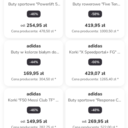
Buty sportowe "Powerlift 5"
Buty rowerowe "Five Ten
w kolorze białym
Kestrel Boa" w kolorze
-
46
%
-
58
%
czarnym
254,95 zł
419,95 zł
od
:
Cena producenta
:
478,50 zł
*
Cena producenta
:
1000,50 zł
*
adidas
adidas
Buty w kolorze białym do
Korki "X Speedportal+ FG" w
joggingu
kolorze pomarańczowo-
-
44
%
-
66
%
czarnym
169,95 zł
429,07 zł
Cena producenta
:
304,50 zł
*
Cena producenta
:
1265,40 zł
*
adidas
adidas
Korki "F50 Messi Club TF" w
Buty sportowe "Response CL"
kolorze białym
w kolorze szarym
-
46
%
-
48
%
149,95 zł
269,95 zł
od
:
od
:
Cena producenta
:
282,75 zł
*
Cena producenta
:
522,00 zł
*