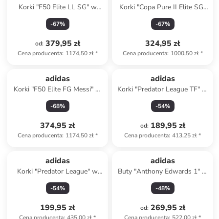
Korki "F50 Elite LL SG" w
Korki "Copa Pure II Elite SG"
kolorze białym
w kolorze czerwonym
-
67
%
-
67
%
379,95 zł
324,95 zł
od
:
Cena producenta
:
1174,50 zł
*
Cena producenta
:
1000,50 zł
*
adidas
adidas
Korki "F50 Elite FG Messi" w
Korki "Predator League TF" w
kolorze białym
kolorze czarnym
-
68
%
-
54
%
374,95 zł
189,95 zł
od
:
Cena producenta
:
1174,50 zł
*
Cena producenta
:
413,25 zł
*
adidas
adidas
Korki "Predator League" w
Buty "Anthony Edwards 1" w
kolorze czerwonym
kolorze fioletowo-czarnym do
-
54
%
-
48
%
koszykówki
199,95 zł
269,95 zł
od
:
Cena producenta
:
435,00 zł
*
Cena producenta
:
522,00 zł
*