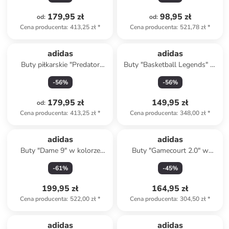
179,95 zł
98,95 zł
od
:
od
:
Cena producenta
:
413,25 zł
*
Cena producenta
:
521,78 zł
*
adidas
adidas
Buty piłkarskie "Predator
Buty "Basketball Legends" w
League IN" w kolorze
kolorze czarnym do
-
56
%
-
56
%
antracytowym
koszykówki
179,95 zł
149,95 zł
od
:
Cena producenta
:
413,25 zł
*
Cena producenta
:
348,00 zł
*
adidas
adidas
Buty "Dame 9" w kolorze
Buty "Gamecourt 2.0" w
khaki do koszykówki
kolorze czarnym do tenisa
-
61
%
-
45
%
199,95 zł
164,95 zł
Cena producenta
:
522,00 zł
*
Cena producenta
:
304,50 zł
*
adidas
adidas