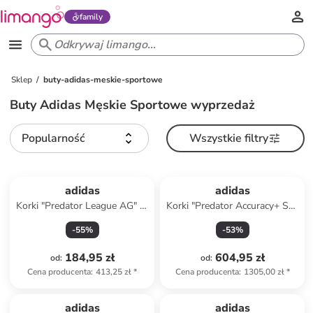
family
Sklep
buty-adidas-meskie-sportowe
Buty Adidas Męskie Sportowe wyprzedaż
Popularność
Wszystkie filtry
adidas
adidas
Korki "Predator League AG" w
Korki "Predator Accuracy+ SG"
kolorze białym
w kolorze pomarańczowym
-
55
%
-
53
%
184,95 zł
604,95 zł
od
:
od
:
Cena producenta
:
413,25 zł
*
Cena producenta
:
1305,00 zł
*
adidas
adidas