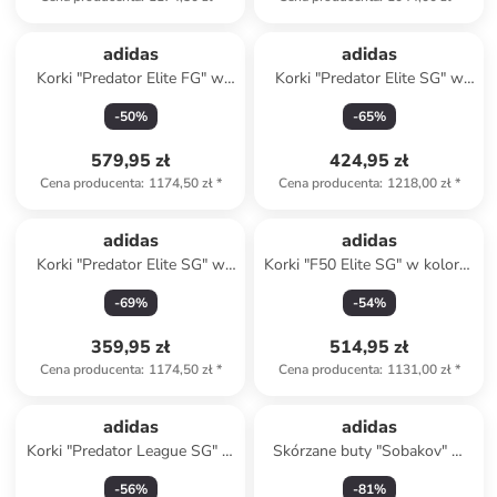
adidas
adidas
Korki "Predator Elite FG" w
Korki "Predator Elite SG" w
kolorze biało-różowo-żółtym
kolorze różowym
-
50
%
-
65
%
579,95 zł
424,95 zł
Cena producenta
:
1174,50 zł
*
Cena producenta
:
1218,00 zł
*
adidas
adidas
Korki "Predator Elite SG" w
Korki "F50 Elite SG" w kolorze
kolorze różowym
białym
-
69
%
-
54
%
359,95 zł
514,95 zł
Cena producenta
:
1174,50 zł
*
Cena producenta
:
1131,00 zł
*
adidas
adidas
Korki "Predator League SG" w
Skórzane buty "Sobakov" w
kolorze różowym
kolorze czarnym do piłki
-
56
%
-
81
%
nożnej