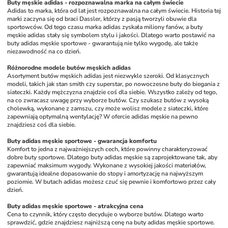
Buty męskie adidas - rozpoznawalna marka na całym świecie
Adidas to marka, która od lat jest rozpoznawalna na całym świecie. Historia tej 
marki zaczyna się od braci Dassler, którzy z pasją tworzyli obuwie dla 
sportowców. Od tego czasu marka adidas zyskała miliony fanów, a buty 
męskie adidas stały się symbolem stylu i jakości. Dlatego warto postawić na 
buty adidas męskie sportowe - gwarantują nie tylko wygodę, ale także 
niezawodność na co dzień.
Różnorodne modele butów męskich adidas
Asortyment butów męskich adidas jest niezwykle szeroki. Od klasycznych 
modeli, takich jak stan smith czy superstar, po nowoczesne buty do biegania z 
siateczki. Każdy mężczyzna znajdzie coś dla siebie. Wszystko zależy od tego, 
na co zwracasz uwagę przy wyborze butów. Czy szukasz butów z wysoką 
cholewką, wykonane z zamszu, czy może wolisz modele z siateczki, które 
zapewniają optymalną wentylację? W ofercie adidas męskie na pewno 
znajdziesz coś dla siebie.
Buty adidas męskie sportowe - gwarancja komfortu
Komfort to jedna z najważniejszych cech, które powinny charakteryzować 
dobre buty sportowe. Dlatego buty adidas męskie są zaprojektowane tak, aby 
zapewniać maksimum wygody. Wykonane z wysokiej jakości materiałów, 
gwarantują idealne dopasowanie do stopy i amortyzację na najwyższym 
poziomie. W butach adidas możesz czuć się pewnie i komfortowo przez cały 
dzień.
Buty adidas męskie sportowe - atrakcyjna cena
Cena to czynnik, który często decyduje o wyborze butów. Dlatego warto 
sprawdzić, gdzie znajdziesz najniższą cenę na buty adidas męskie sportowe. 