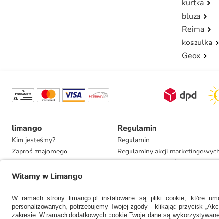
kurtka
bluza
Reima
koszulka
Geox
limango
Regulamin
Kim jesteśmy?
Regulamin
Zaproś znajomego
Regulaminy akcji marketingowyc
Pracuj u nas
Polityka prywatności
Informacje dla prasy
Ustawienia prywatności
Compliance