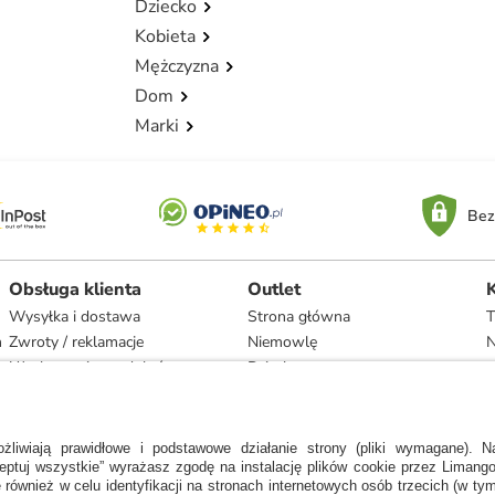
Dziecko
Kobieta
Mężczyzna
Dom
Marki
Bez
Obsługa klienta
Outlet
Wysyłka i dostawa
Strona główna
T
h
Zwroty / reklamacje
Niemowlę
N
Użytkowanie produktów
Dziecko
Recykling i utylizacja
Kobieta
Odstąpienie
Mężczyzna
Zgodność z umową i naprawa
Dom
Marki