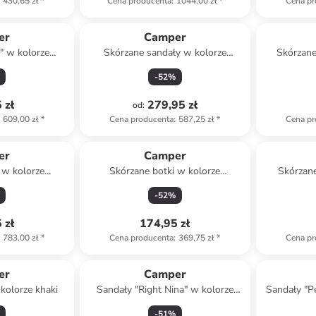
430,65 zł
*
Cena producenta
:
1044,00 zł
*
Cena pr
er
Camper
" w kolorze
Skórzane sandały w kolorze
Skórzane
wym
beżowo-czerwonym
-
52
%
 zł
279,95 zł
od
:
609,00 zł
*
Cena producenta
:
587,25 zł
*
Cena pr
er
Camper
 w kolorze
Skórzane botki w kolorze
Skórzan
zowym
jasnobrązowo-brązowym
ko
-
52
%
 zł
174,95 zł
783,00 zł
*
Cena producenta
:
369,75 zł
*
Cena pr
er
Camper
kolorze khaki
Sandały "Right Nina" w kolorze
Sandały "Pe
turkusowym
-
51
%