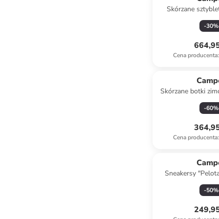
Skórzane sztyble
czarno-jasno
-
30
%
664,95
Cena producenta
:
Camp
Skórzane botki zi
brązo
-
60
%
364,95
Cena producenta
:
Camp
Sneakersy "Pelot
kolorze zi
-
50
%
249,95