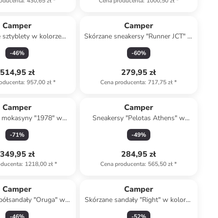
oducenta
:
430,65 zł
*
Cena producenta
:
1000,50 zł
*
Camper
Camper
 sztyblety w kolorze
Skórzane sneakersy "Runner JCT" w
asnobrązowym
kolorze brązowym
-
46
%
-
60
%
514,95 zł
279,95 zł
oducenta
:
957,00 zł
*
Cena producenta
:
717,75 zł
*
Camper
Camper
 mokasyny "1978" w
Sneakersy "Pelotas Athens" w
orze kremowym
kolorze jasnoróżowym
-
71
%
-
49
%
349,95 zł
284,95 zł
oducenta
:
1218,00 zł
*
Cena producenta
:
565,50 zł
*
Camper
Camper
półsandały "Oruga" w
Skórzane sandały "Right" w kolorze
lorze beżowym
czerwonym
-
46
%
-
52
%