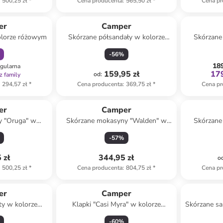
500,25 zł
*
Cena producenta
:
565,50 zł
*
Cena pr
amily
er
Camper
olorze różowym
Skórzane półsandały w kolorze
Skórzane
srebrnym
-
56
%
189
egularna
159,95 zł
179
od
:
z family
294,57 zł
*
Cena producenta
:
369,75 zł
*
Cena pr
er
Camper
y "Oruga" w
Skórzane mokasyny "Walden" w
Skórzane
zarnym
kolorze beżowo-czerwono-czarnym
-
57
%
 zł
344,95 zł
o
500,25 zł
*
Cena producenta
:
804,75 zł
*
Cena pr
er
Camper
ty w kolorze
Klapki "Casi Myra" w kolorze
Skórzane sa
ym
zielono-błękitnym
ko
-
60
%