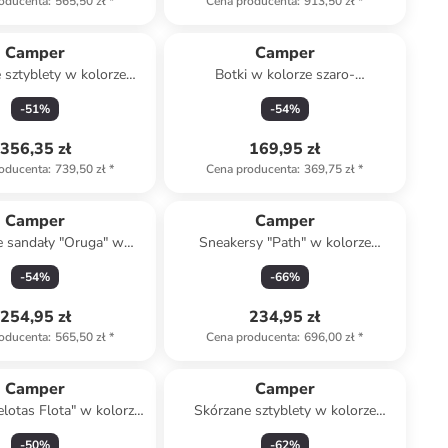
oducenta
:
565,50 zł
*
Cena producenta
:
913,50 zł
*
Camper
Camper
 sztyblety w kolorze
Botki w kolorze szaro-
czarnym
pomarańczowym
-
51
%
-
54
%
356,35 zł
169,95 zł
oducenta
:
739,50 zł
*
Cena producenta
:
369,75 zł
*
Camper
Camper
e sandały "Oruga" w
Sneakersy "Path" w kolorze
lorze czarnym
beżowym
-
54
%
-
66
%
254,95 zł
234,95 zł
oducenta
:
565,50 zł
*
Cena producenta
:
696,00 zł
*
Camper
Camper
lotas Flota" w kolorze
Skórzane sztyblety w kolorze
czarnym
zielonym
-
50
%
-
62
%