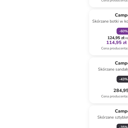
Cena producenta
:
zniżka
f
Camp
Skórzane botki w k
-
60
%
124,95 zł
r
114,95 zł
Cena producenta
:
Camp
Skórzane sandał
kolorze c
-
43
%
284,95
Cena producenta
:
Camp
Skórzane sztyble
czarn
-
35
%