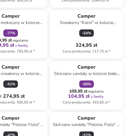
oducenta
:
500,25 zł
*
Cena producenta
:
1044,00 zł
*
zniżka
family
Camper
Camper
 mokasyny w kolorze
Sneakersy "Karst" w kolorze
czerwonym
srebrnym
-
77
%
-
54
%
,95 zł
regularna
,95 zł
324,95 zł
z family
oducenta
:
783,00 zł
*
Cena producenta
:
717,75 zł
*
zniżka
family
Camper
Camper
 sneakersy w kolorze
Skórzane sandały w kolorze biało-
beżowym
żółtym
-
51
%
-
69
%
109,95 zł
regularna
274,95 zł
104,95 zł
d
:
z family
oducenta
:
565,50 zł
*
Cena producenta
:
343,65 zł
*
Camper
Camper
ndały "Pelotas Flota" w
Skórzane sandały "Pelotas Flota" w
lorze czarnym
kolorze kremowym na obcasie
-
47
%
-
52
%