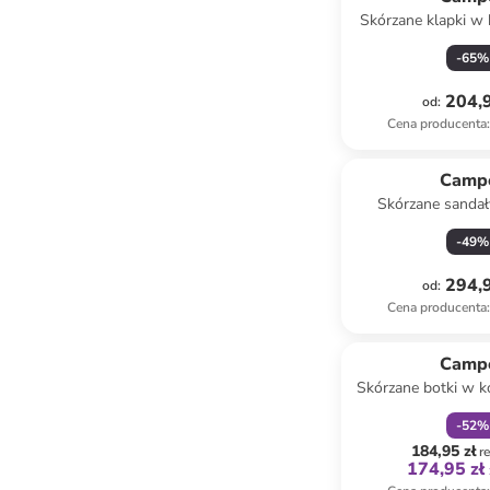
Skórzane klapki w 
-
65
%
204,9
od
:
Cena producenta
:
Camp
Skórzane sandał
jasnobrązowym 
-
49
%
294,9
od
:
Cena producenta
:
zniżka
f
Camp
Skórzane botki w k
-
52
%
184,95 zł
r
174,95 zł