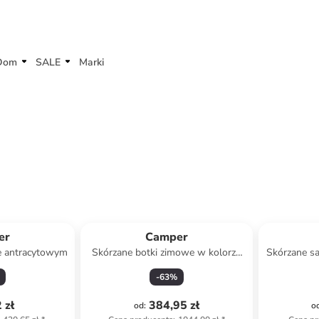
Dom
SALE
Marki
er
Camper
e antracytowym
Skórzane botki zimowe w kolorze
Skórzane sa
szaro-czarnym
-
63
%
 zł
384,95 zł
od
:
o