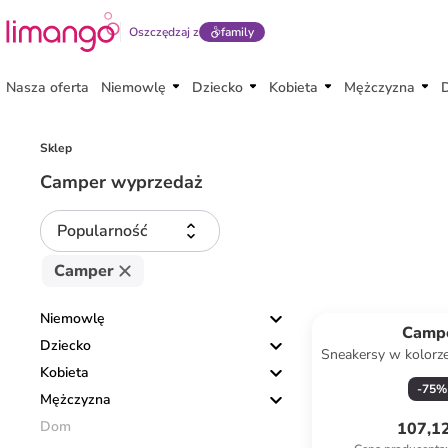
Oszczędzaj z
family
Nasza oferta
Niemowlę
Dziecko
Kobieta
Mężczyzna
Sklep
Camper wyprzedaż
Popularność
Camper
Niemowlę
Camp
Dziecko
Sneakersy w kolorz
Kobieta
-
75
%
Mężczyzna
Dom
107,12