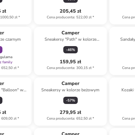
 zł
205,45 zł
1000,50 zł
*
Cena producenta
:
522,00 zł
*
Cena pr
amily
er
Camper
rze czarnym
Sneakersy "Path" w kolorze
Sandały
kremowo-oliwkowym
-
46
%
egularna
159,95 zł
z family
652,50 zł
*
Cena producenta
:
300,15 zł
*
Cena pr
er
Camper
 "Balloon" w
Sneakersy w kolorze beżowym
Kozaki
ym na obcasie
-
57
%
 zł
279,95 zł
609,00 zł
*
Cena producenta
:
652,50 zł
*
Cena pr
er
Camper