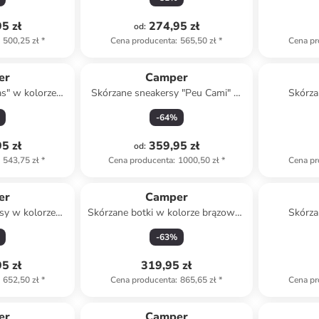
5 zł
274,95 zł
od
:
500,25 zł
*
Cena producenta
:
565,50 zł
*
Cena pr
er
Camper
as" w kolorze
Skórzane sneakersy "Peu Cami" w
Skórza
ym
kolorze białym
j
-
64
%
5 zł
359,95 zł
od
:
543,75 zł
*
Cena producenta
:
1000,50 zł
*
Cena pr
er
Camper
sy w kolorze
Skórzane botki w kolorze brązowo-
Skórza
zowym
pomarańczowym
-
63
%
5 zł
319,95 zł
652,50 zł
*
Cena producenta
:
865,65 zł
*
Cena pr
er
Camper