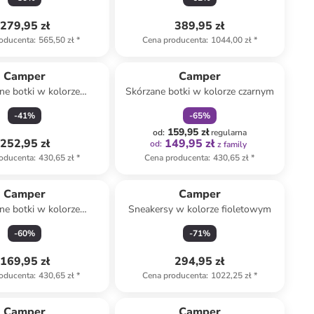
279,95 zł
389,95 zł
oducenta
:
565,50 zł
*
Cena producenta
:
1044,00 zł
*
zniżka
family
Camper
Camper
ne botki w kolorze
Skórzane botki w kolorze czarnym
asnobrązowym
-
41
%
-
65
%
159,95 zł
od
:
regularna
252,95 zł
149,95 zł
od
:
z family
oducenta
:
430,65 zł
*
Cena producenta
:
430,65 zł
*
Camper
Camper
ne botki w kolorze
Sneakersy w kolorze fioletowym
brązowym
-
60
%
-
71
%
169,95 zł
294,95 zł
oducenta
:
430,65 zł
*
Cena producenta
:
1022,25 zł
*
Camper
Camper