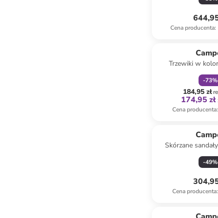
644,95
Cena producenta
:
zniżka
f
Camp
Trzewiki w kolo
-
73
%
184,95 zł
r
174,95 zł
Cena producenta
:
Camp
Skórzane sandały
kolorze granatow
-
49
%
304,95
Cena producenta
:
Camp