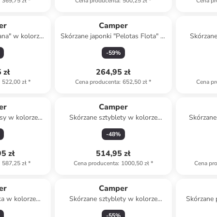
369,75 zł
*
Cena producenta
:
500,25 zł
*
Cena pr
er
Camper
ana" w kolorze
Skórzane japonki "Pelotas Flota" w
Skórzane
owym
kolorze czarnym
j
-
59
%
 zł
264,95 zł
522,00 zł
*
Cena producenta
:
652,50 zł
*
Cena pr
er
Camper
sy w kolorze
Skórzane sztyblety w kolorze
Skórzane
-beżowym
brązowym
kol
-
48
%
5 zł
514,95 zł
587,25 zł
*
Cena producenta
:
1000,50 zł
*
Cena pr
er
Camper
ka w kolorze
Skórzane sztyblety w kolorze
Skórzane 
 paskiem
brązowym
ko
-
55
%