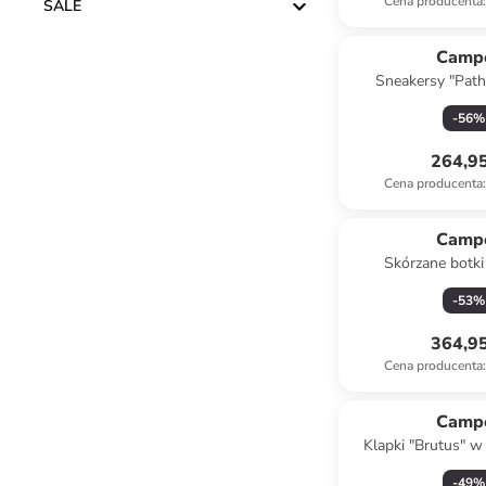
Cena producenta
:
SALE
Camp
Sneakersy "Path
kremo
-
56
%
264,95
Cena producenta
:
Camp
Skórzane botki
jasnobrą
-
53
%
364,95
Cena producenta
:
Camp
Klapki "Brutus" w 
-
49
%