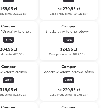
169,95 zł
279,95 zł
od
:
oducenta
:
326,25 zł
*
Cena producenta
:
587,25 zł
*
Camper
Camper
 "Oruga" w kolorze
Sneakersy w kolorze różowym
niebieskim
-
57
%
-
68
%
204,95 zł
324,95 zł
oducenta
:
478,50 zł
*
Cena producenta
:
1022,25 zł
*
Camper
Camper
 w kolorze czarnym
Sandały w kolorze beżowo-żółtym
-
61
%
-
46
%
319,95 zł
229,95 zł
od
:
oducenta
:
826,50 zł
*
Cena producenta
:
430,65 zł
*
Camper
Camper