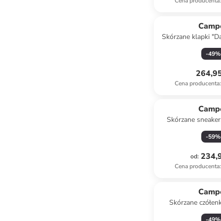
Cena producenta
:
Camp
Skórzane klapki "D
turkus
-
49
%
264,95
Cena producenta
:
Camp
Skórzane sneaker
jasnobrązowo
-
59
%
234,9
od
:
Cena producenta
:
Camp
Skórzane czółen
granatowym z
-
49
%