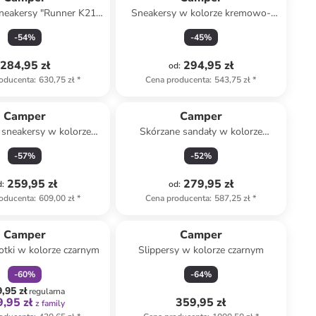
neakersy "Runner K21"
Sneakersy w kolorze kremowo-
rze jasnobrązowym
jasnobrązowym
-
54
%
-
45
%
284,95 zł
294,95 zł
od
:
oducenta
:
630,75 zł
*
Cena producenta
:
543,75 zł
*
Camper
Camper
 sneakersy w kolorze
Skórzane sandały w kolorze
granatowym
jasnoróżowo-czerwono-czarnym
-
57
%
-
52
%
259,95 zł
279,95 zł
d
:
od
:
oducenta
:
609,00 zł
*
Cena producenta
:
587,25 zł
*
zniżka
family
Camper
Camper
otki w kolorze czarnym
Slippersy w kolorze czarnym
-
60
%
-
64
%
,95 zł
regularna
,95 zł
359,95 zł
z family