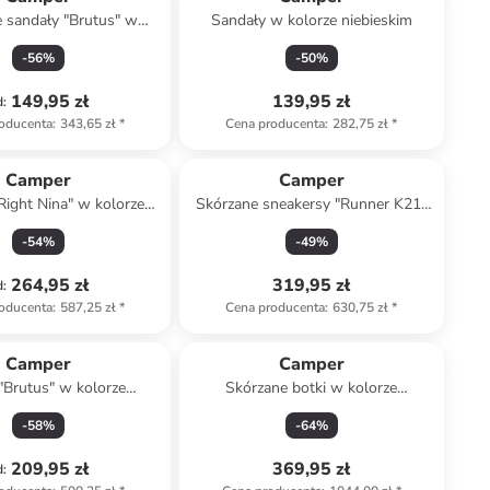
 sandały "Brutus" w
Sandały w kolorze niebieskim
orze błękitnym
-
56
%
-
50
%
149,95 zł
139,95 zł
d
:
oducenta
:
343,65 zł
*
Cena producenta
:
282,75 zł
*
Camper
Camper
Right Nina" w kolorze
Skórzane sneakersy "Runner K21"
kremowym
w kolorze czarnym
-
54
%
-
49
%
264,95 zł
319,95 zł
d
:
oducenta
:
587,25 zł
*
Cena producenta
:
630,75 zł
*
Camper
Camper
 "Brutus" w kolorze
Skórzane botki w kolorze
czerwonym
jasnobrązowym
-
58
%
-
64
%
209,95 zł
369,95 zł
d
: