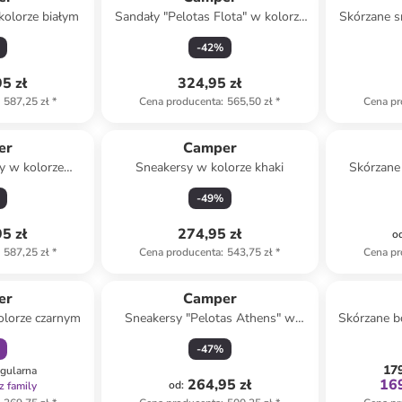
kolorze białym
Sandały "Pelotas Flota" w kolorze
Skórzane s
czarnym na obcasie
w kolo
-
42
%
5 zł
324,95 zł
587,25 zł
*
Cena producenta
:
565,50 zł
*
Cena pr
er
Camper
y w kolorze
Sneakersy w kolorze khaki
Skórzane
na obcasie
-
49
%
5 zł
274,95 zł
o
587,25 zł
*
Cena producenta
:
543,75 zł
*
Cena pr
amily
er
Camper
olorze czarnym
Sneakersy "Pelotas Athens" w
Skórzane b
kolorze beżowym
-
47
%
179
egularna
264,95 zł
169
od
:
z family