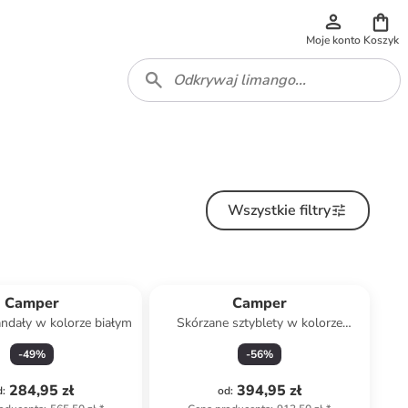
Moje konto
Koszyk
Wszystkie filtry
Camper
Camper
ndały w kolorze białym
Skórzane sztyblety w kolorze
czarnym
-
49
%
-
56
%
284,95 zł
394,95 zł
d
:
od
: