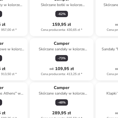
ty w kolorze
Skórzane botki w kolorze
Skórzane
brązowym
fioletowym
kol
-
62
%
 zł
159,95 zł
o
957,00 zł
*
Cena producenta
:
430,65 zł
*
Cena pr
er
Camper
mowe w kolorze
Skórzane sandały w kolorze
Sandały "
wym
jasnobrązowym
-
73
%
 zł
109,95 zł
od
:
o
913,50 zł
*
Cena producenta
:
413,25 zł
*
Cena pr
er
Camper
as Athens" w
Skórzane sandały w kolorze
Klapki
elonym
czarnym na obcasie
-
48
%
 zł
289,95 zł
o