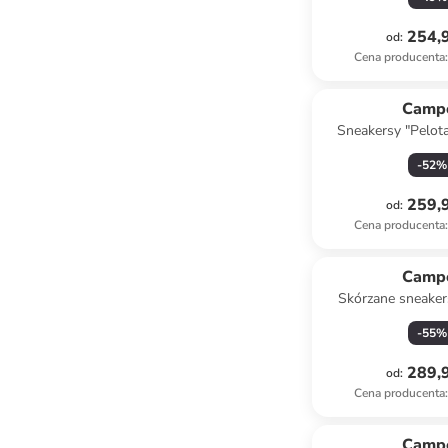
254,9
od
:
Cena producenta
:
Camp
Sneakersy "Pelot
beżow
-
52
%
259,9
od
:
Cena producenta
:
Camp
Skórzane sneaker
jasnobrą
-
55
%
289,9
od
:
Cena producenta
:
Camp