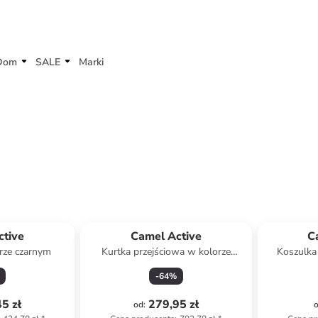
Dom
SALE
Marki
ctive
Camel Active
C
rze czarnym
Kurtka przejściowa w kolorze
Koszulka
szarym
-
64
%
5 zł
279,95 zł
od
: