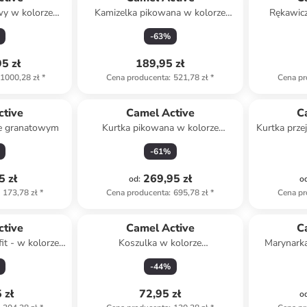
owy w kolorze
Kamizelka pikowana w kolorze
Rękawicz
ym
ciemnozielonym
-
63
%
5 zł
189,95 zł
1000,28 zł
*
Cena producenta
:
521,78 zł
*
Cena pr
ctive
Camel Active
C
ze granatowym
Kurtka pikowana w kolorze
Kurtka prze
niebieskim
-
61
%
5 zł
269,95 zł
od
:
o
173,78 zł
*
Cena producenta
:
695,78 zł
*
Cena pr
ctive
Camel Active
C
it - w kolorze
Koszulka w kolorze
Marynark
zowym
pomarańczowym
-
44
%
 zł
72,95 zł
o