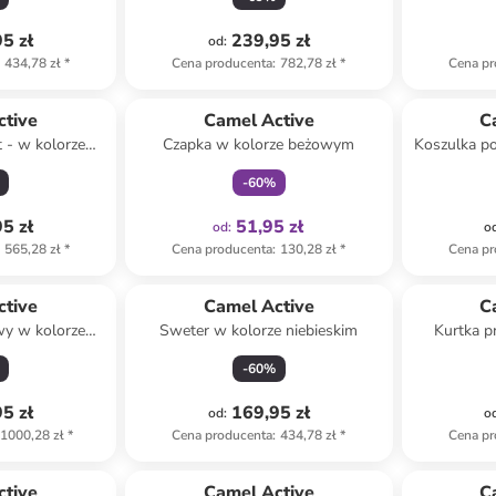
5 zł
239,95 zł
od
:
434,78 zł
*
Cena producenta
:
782,78 zł
*
Cena pr
Tylko z
family
ctive
Camel Active
C
t - w kolorze
Czapka w kolorze beżowym
Koszulka po
owym
-
60
%
5 zł
51,95 zł
od
:
o
565,28 zł
*
Cena producenta
:
130,28 zł
*
Cena pr
ctive
Camel Active
C
owy w kolorze
Sweter w kolorze niebieskim
Kurtka p
zowym
-
60
%
5 zł
169,95 zł
od
:
o
1000,28 zł
*
Cena producenta
:
434,78 zł
*
Cena pr
ctive
Camel Active
C