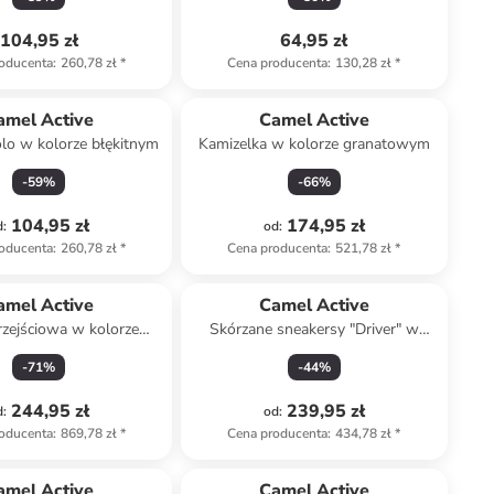
104,95 zł
64,95 zł
oducenta
:
260,78 zł
*
Cena producenta
:
130,28 zł
*
amel Active
Camel Active
lo w kolorze błękitnym
Kamizelka w kolorze granatowym
-
59
%
-
66
%
104,95 zł
174,95 zł
d
:
od
:
oducenta
:
260,78 zł
*
Cena producenta
:
521,78 zł
*
amel Active
Camel Active
rzejściowa w kolorze
Skórzane sneakersy "Driver" w
beżowym
kolorze szarym
-
71
%
-
44
%
244,95 zł
239,95 zł
d
:
od
:
oducenta
:
869,78 zł
*
Cena producenta
:
434,78 zł
*
amel Active
Camel Active