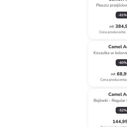
Płaszcz przejści
beżow
-
61
%
384,9
od
:
Cena producenta
:
Camel A
Koszulka w kolor
-
60
%
68,9
od
:
Cena producenta
:
Camel A
Bojówki - Regular f
jasnobrą
-
52
%
144,95