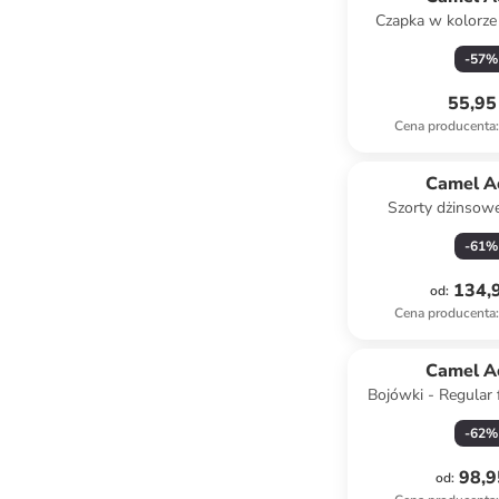
Czapka w kolorze
-
57
%
55,95 
Cena producenta
:
Camel A
Szorty dżinsow
niebies
-
61
%
134,9
od
:
Cena producenta
:
Camel A
Bojówki - Regular f
błękit
-
62
%
98,9
od
: