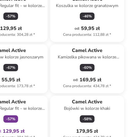
Regular fit - w kolorze
Koszulka w kolorze granatowym
granatowym
-
57
%
-
46
%
129,95 zł
59,95 zł
od
:
oducenta
:
304,28 zł
*
Cena producenta
:
112,88 zł
*
amel Active
Camel Active
 w kolorze jasnoszarym
Kamizelka pikowana w kolorze
biało-oliwkowym
-
67
%
-
60
%
55,95 zł
169,95 zł
od
:
oducenta
:
173,78 zł
*
Cena producenta
:
434,78 zł
*
Tylko z
family
amel Active
Camel Active
Regular fit - w kolorze
Bojówki w kolorze khaki
aroniebieskim
-
57
%
-
58
%
129,95 zł
179,95 zł
d
: