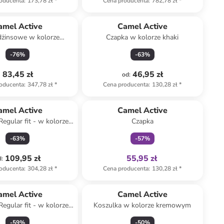
oducenta
:
173,78 zł
*
Cena producenta
:
782,78 zł
*
amel Active
Camel Active
dżinsowe w kolorze
Czapka w kolorze khaki
błękitnym
-
76
%
-
63
%
83,45 zł
46,95 zł
od
:
oducenta
:
347,78 zł
*
Cena producenta
:
130,28 zł
*
Tylko z
family
amel Active
Camel Active
Regular fit - w kolorze
Czapka
białym
-
63
%
-
57
%
109,95 zł
55,95 zł
d
:
oducenta
:
304,28 zł
*
Cena producenta
:
130,28 zł
*
amel Active
Camel Active
Regular fit - w kolorze
Koszulka w kolorze kremowym
atowo-błękitnym
-
59
%
-
50
%