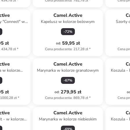
434,78 zł
*
Cena producenta
:
782,78 zł
*
Cena pr
ctive
Camel Active
C
y "Connect" w
Kapelusz w kolorze beżowym
Szorty 
obrązowym
-
72
%
5 zł
59,95 zł
od
:
434,78 zł
*
Cena producenta
:
217,28 zł
*
Cena pr
ctive
Camel Active
C
a w kolorze
Marynarka w kolorze granatowym
Koszula - 
owym
-
67
%
5 zł
279,95 zł
od
:
o
1000,28 zł
*
Cena producenta
:
869,78 zł
*
Cena pr
ctive
Camel Active
C
it - w kolorze
Marynarka w kolorze niebieskim
Koszula - 
ym
gran
-
69
%