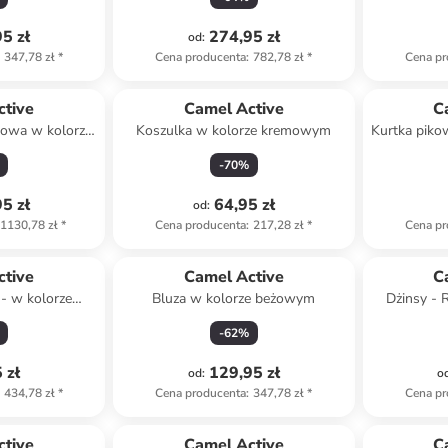
5 zł
274,95 zł
od
:
347,78 zł
*
Cena producenta
:
782,78 zł
*
Cena pr
ctive
Camel Active
C
rowa w kolorze
Koszulka w kolorze kremowym
Kurtka piko
wym
-
70
%
5 zł
64,95 zł
od
:
1130,78 zł
*
Cena producenta
:
217,28 zł
*
Cena pr
ctive
Camel Active
C
 - w kolorze
Bluza w kolorze beżowym
Dżinsy - R
owym
-
62
%
 zł
129,95 zł
od
:
o
434,78 zł
*
Cena producenta
:
347,78 zł
*
Cena pr
ctive
Camel Active
C