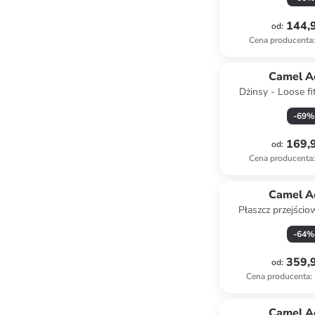
144,9
od
:
Cena producenta
:
Camel A
Dżinsy - Loose fi
granat
-
69
%
169,9
od
:
Cena producenta
:
Camel A
Płaszcz przejści
jasnobrą
-
64
%
359,9
od
:
Cena producenta
:
Camel A