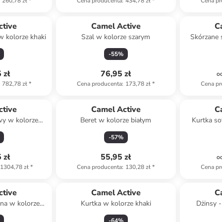
260,78 zł
*
Cena producenta
:
434,78 zł
*
Cena pr
ctive
Camel Active
C
w kolorze khaki
Szal w kolorze szarym
Skórzane 
k
-
55
%
 zł
76,95 zł
o
782,78 zł
*
Cena producenta
:
173,78 zł
*
Cena pr
ctive
Camel Active
C
owy w kolorze
Beret w kolorze białym
Kurtka so
lonym
-
57
%
 zł
55,95 zł
o
1304,78 zł
*
Cena producenta
:
130,28 zł
*
Cena pr
ctive
Camel Active
C
na w kolorze
Kurtka w kolorze khaki
Dżinsy -
i
-
64
%