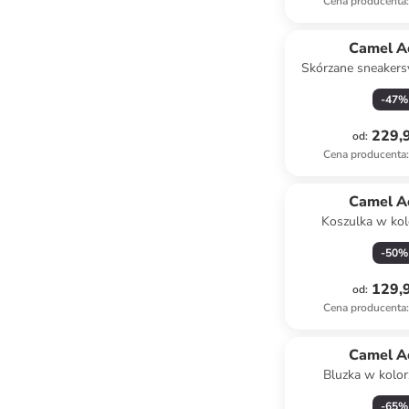
Cena producenta
:
Camel A
Skórzane sneakers
kolorze gra
-
47
%
229,9
od
:
Cena producenta
:
Camel A
Koszulka w kol
granat
-
50
%
129,9
od
:
Cena producenta
:
Camel A
Bluzka w kolor
oliwko
-
65
%