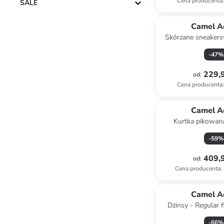
Cena producenta
:
SALE
Camel A
Skórzane sneakers
kolorze szar
-
47
%
229,9
od
:
Cena producenta
:
Camel A
Kurtka pikowan
granat
-
59
%
409,9
od
:
Cena producenta
:
Camel A
Dżinsy - Regular f
czarn
-
66
%