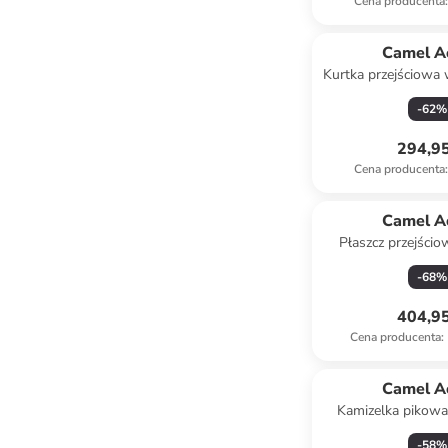
Cena producenta
:
Camel A
Kurtka przejściowa 
-
62
%
294,95
Cena producenta
:
Camel A
Płaszcz przejści
ciemnozie
-
68
%
404,95
Cena producenta
:
Camel A
Kamizelka pikowa
khak
-
58
%