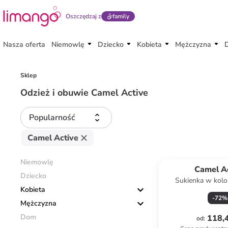
Oszczędzaj z
family
Nasza oferta
Niemowlę
Dziecko
Kobieta
Mężczyzna
Sklep
Odzież i obuwie Camel Active
Popularność
Camel Active
Niemowlę
Camel A
Dziecko
Sukienka w kolo
Kobieta
-
72
%
Mężczyzna
Dom
118,4
od
: