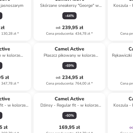
 jasnoszarym
Skórzane sneakersy "George" w
Koszula - 
kolorze szarobrązowym
-
44
%
zł
239,95 zł
od
:
130,28 zł
*
Cena producenta
:
434,78 zł
*
Cena pr
ctive
Camel Active
C
e w kolorze
Płaszcz pikowany w kolorze
Rękawiczki
kim
jasnozielonym
-
69
%
5 zł
234,95 zł
od
:
347,78 zł
*
Cena producenta
:
764,00 zł
*
Cena pr
ctive
Camel Active
C
it - w kolorze
Dżinsy - Regular fit - w kolorze
Koszula - 
nym
granatowym
sz
-
60
%
5 zł
169,95 zł
o