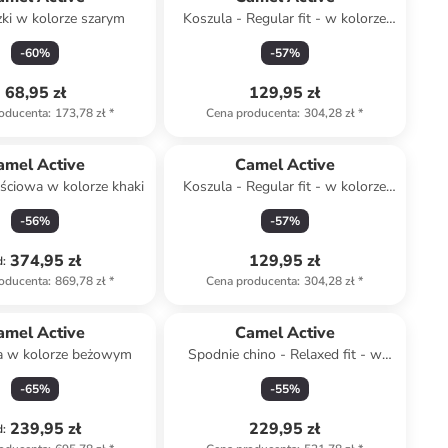
ki w kolorze szarym
Koszula - Regular fit - w kolorze
szaroniebieskim
-
60
%
-
57
%
68,95 zł
129,95 zł
oducenta
:
173,78 zł
*
Cena producenta
:
304,28 zł
*
amel Active
Camel Active
jściowa w kolorze khaki
Koszula - Regular fit - w kolorze
żółtym
-
56
%
-
57
%
374,95 zł
129,95 zł
d
:
oducenta
:
869,78 zł
*
Cena producenta
:
304,28 zł
*
amel Active
Camel Active
a w kolorze beżowym
Spodnie chino - Relaxed fit - w
kolorze jasnobrązowym
-
65
%
-
55
%
239,95 zł
229,95 zł
d
: