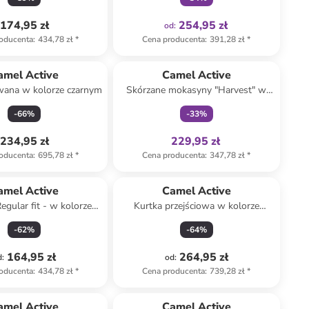
174,95 zł
254,95 zł
od
:
oducenta
:
434,78 zł
*
Cena producenta
:
391,28 zł
*
Tylko z
family
amel Active
Camel Active
wana w kolorze czarnym
Skórzane mokasyny "Harvest" w
kolorze granatowym
-
66
%
-
33
%
234,95 zł
229,95 zł
oducenta
:
695,78 zł
*
Cena producenta
:
347,78 zł
*
amel Active
Camel Active
egular fit - w kolorze
Kurtka przejściowa w kolorze
niebieskim
białym
-
62
%
-
64
%
164,95 zł
264,95 zł
d
:
od
:
oducenta
:
434,78 zł
*
Cena producenta
:
739,28 zł
*
amel Active
Camel Active