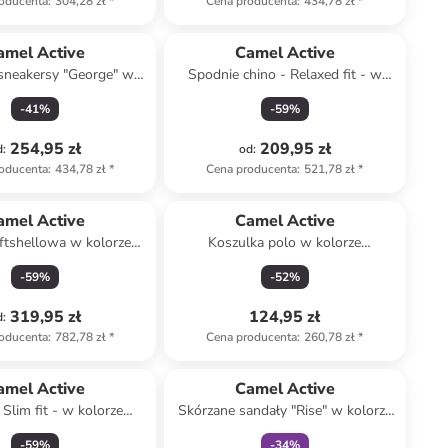
oducenta
:
304,28 zł
*
Cena producenta
:
434,78 zł
*
amel Active
Camel Active
sneakersy "George" w
Spodnie chino - Relaxed fit - w
olorze szarym
kolorze granatowym
-
41
%
-
59
%
254,95 zł
209,95 zł
d
:
od
:
oducenta
:
434,78 zł
*
Cena producenta
:
521,78 zł
*
amel Active
Camel Active
ftshellowa w kolorze
Koszulka polo w kolorze
limonkowym
antracytowym
-
59
%
-
52
%
319,95 zł
124,95 zł
d
:
oducenta
:
782,78 zł
*
Cena producenta
:
260,78 zł
*
Tylko z
family
amel Active
Camel Active
 Slim fit - w kolorze
Skórzane sandały "Rise" w kolorze
niebieskim
czarnym
-
59
%
-
34
%