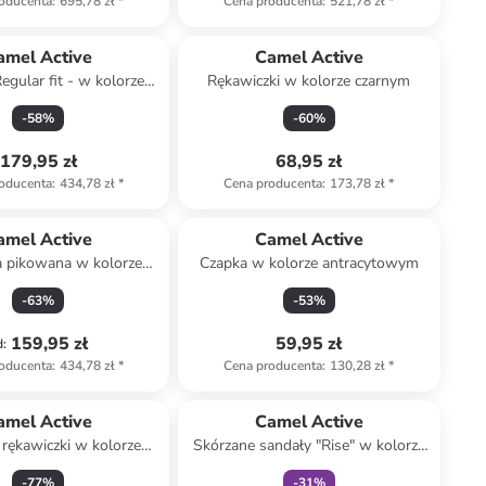
oducenta
:
695,78 zł
*
Cena producenta
:
521,78 zł
*
amel Active
Camel Active
egular fit - w kolorze
Rękawiczki w kolorze czarnym
niebieskim
-
58
%
-
60
%
179,95 zł
68,95 zł
oducenta
:
434,78 zł
*
Cena producenta
:
173,78 zł
*
amel Active
Camel Active
a pikowana w kolorze
Czapka w kolorze antracytowym
khaki
-
63
%
-
53
%
159,95 zł
59,95 zł
d
:
oducenta
:
434,78 zł
*
Cena producenta
:
130,28 zł
*
Tylko z
family
amel Active
Camel Active
rękawiczki w kolorze
Skórzane sandały "Rise" w kolorze
czarnym
antracytowym
-
77
%
-
31
%