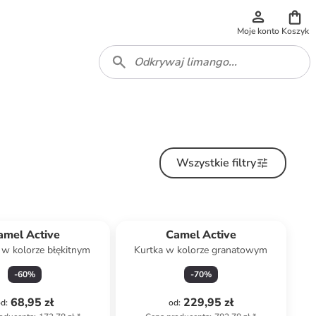
Moje konto
Koszyk
Wszystkie filtry
amel Active
Camel Active
 w kolorze błękitnym
Kurtka w kolorze granatowym
-
60
%
-
70
%
68,95 zł
229,95 zł
od
:
od
: