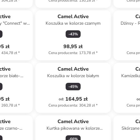
304,28 zł
*
Cena producenta
:
130,28 zł
*
Cena pr
ctive
Camel Active
C
y "Connect" w
Koszulka w kolorze czarnym
Dżinsy - R
natowym
-
43
%
5 zł
98,95 zł
434,78 zł
*
Cena producenta
:
173,78 zł
*
Cena pr
ctive
Camel Active
C
orze biało-
Koszulka w kolorze białym
Kamizelk
owym
-
45
%
5 zł
164,95 zł
od
:
o
260,78 zł
*
Cena producenta
:
304,28 zł
*
Cena pr
ctive
Camel Active
C
ze czarno-
Kurtka pikowana w kolorze
Skórzane 
wym
ciemnozielonym
-
66
%