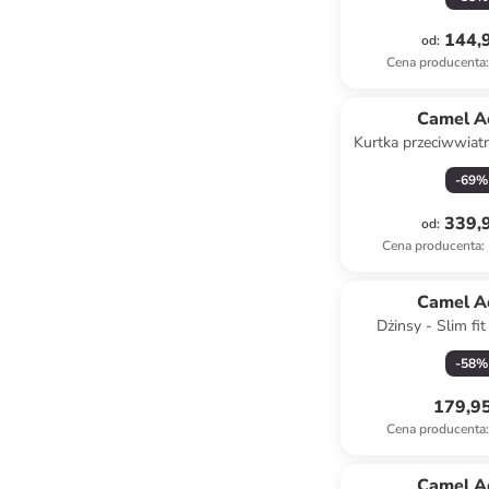
144,9
od
:
Cena producenta
:
Camel A
Kurtka przeciwwiat
brązo
-
69
%
339,9
od
:
Cena producenta
:
Camel A
Dżinsy - Slim fit
granat
-
58
%
179,95
Cena producenta
:
Camel A