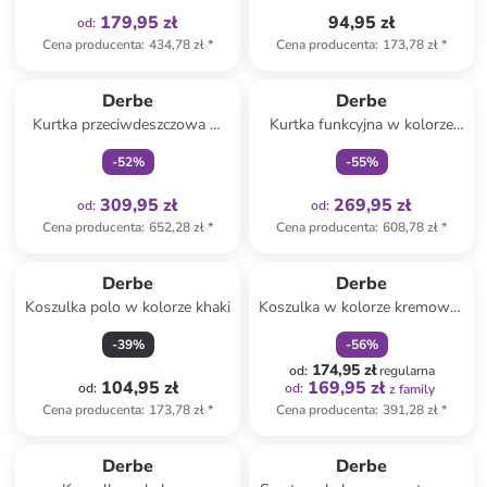
179,95 zł
94,95 zł
od
:
Cena producenta
:
434,78 zł
*
Cena producenta
:
173,78 zł
*
Tylko z
family
Tylko z
family
Derbe
Derbe
Kurtka przeciwdeszczowa w
Kurtka funkcyjna w kolorze
kolorze khaki
granatowym
-
52
%
-
55
%
309,95 zł
269,95 zł
od
:
od
:
Cena producenta
:
652,28 zł
*
Cena producenta
:
608,78 zł
*
zniżka
family
Derbe
Derbe
Koszulka polo w kolorze khaki
Koszulka w kolorze kremowo-
różowym
-
39
%
-
56
%
174,95 zł
od
:
regularna
104,95 zł
169,95 zł
od
:
od
:
z family
Cena producenta
:
173,78 zł
*
Cena producenta
:
391,28 zł
*
Tylko z
family
Derbe
Derbe