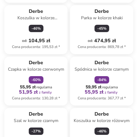
Derbe
Derbe
Koszulka w kolorze
Parka w kolorze khaki
granatowym
-
46
%
-
45
%
104,95 zł
474,95 zł
od
:
od
:
Cena producenta
:
195,53 zł
*
Cena producenta
:
869,78 zł
*
zniżka
family
zniżka
family
Derbe
Derbe
Czapka w kolorze czerwonym
Spódnica w kolorze czarnym
-
60
%
-
84
%
55,95 zł
59,95 zł
regularna
regularna
51,95 zł
55,95 zł
z family
z family
Cena producenta
:
130,28 zł
*
Cena producenta
:
367,77 zł
*
Derbe
Derbe
Szal w kolorze czarnym
Koszulka w kolorze różowym
-
27
%
-
46
%