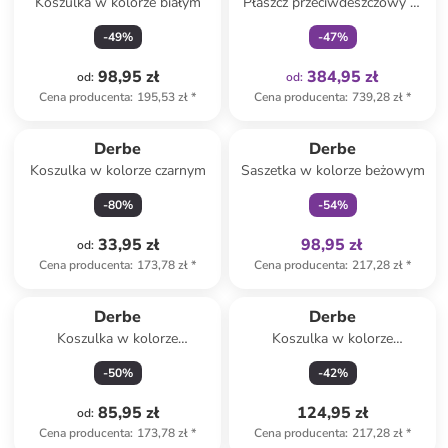
Koszulka w kolorze białym
Płaszcz przeciwdeszczowy w
kolorze khaki
-
49
%
-
47
%
98,95 zł
384,95 zł
od
:
od
:
Cena producenta
:
195,53 zł
*
Cena producenta
:
739,28 zł
*
Tylko z
family
Derbe
Derbe
Koszulka w kolorze czarnym
Saszetka w kolorze beżowym
-
80
%
-
54
%
33,95 zł
98,95 zł
od
:
Cena producenta
:
173,78 zł
*
Cena producenta
:
217,28 zł
*
Derbe
Derbe
Koszulka w kolorze
Koszulka w kolorze
granatowym
jasnoróżowym
-
50
%
-
42
%
85,95 zł
124,95 zł
od
:
Cena producenta
:
173,78 zł
*
Cena producenta
:
217,28 zł
*