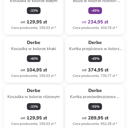
Koszulka w kolorze białym
Bluza w kolorze różowo-
beżowym
-
33
%
-
45
%
129,95 zł
234,95 zł
od
:
od
:
Cena producenta
:
195,53 zł
*
Cena producenta
:
434,78 zł
*
Derbe
Derbe
Koszulka w kolorze khaki
Kurtka przejściowa w kolorze
czarnym
-
46
%
-
49
%
104,95 zł
374,95 zł
od
:
od
:
Cena producenta
:
195,53 zł
*
Cena producenta
:
735,77 zł
*
Derbe
Derbe
Koszulka w kolorze różowym
Kurtka przeciwdeszczowa w
kolorze czarnym
-
33
%
-
55
%
129,95 zł
289,95 zł
od
:
od
:
Cena producenta
:
195,53 zł
*
Cena producenta
:
652,28 zł
*