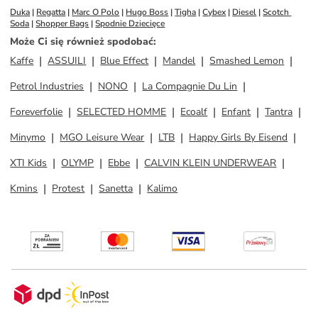
Duka
 | 
Regatta
 | 
Marc O Polo
 | 
Hugo Boss
 | 
Tigha
 | 
Cybex
 | 
Diesel
 | 
Scotch 
Soda
 | 
Shopper Bags
 | 
Spodnie Dziecięce
Może Ci się również spodobać
:
Kaffe
ASSUILI
Blue Effect
Mandel
Smashed Lemon
Petrol Industries
NONO
La Compagnie Du Lin
Foreverfolie
SELECTED HOMME
Ecoalf
Enfant
Tantra
Minymo
MGO Leisure Wear
LTB
Happy Girls By Eisend
XTI Kids
OLYMP
Ebbe
CALVIN KLEIN UNDERWEAR
Kmins
Protest
Sanetta
Kalimo