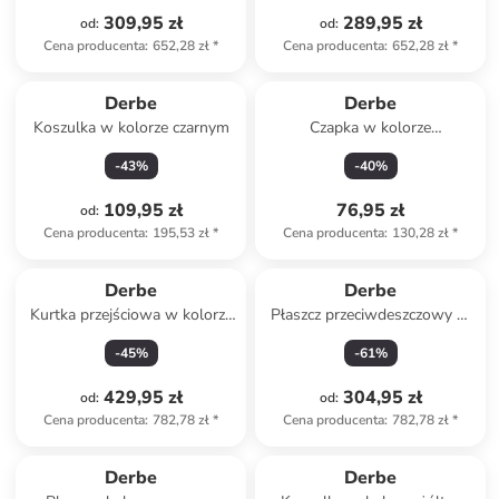
309,95 zł
289,95 zł
od
:
od
:
Cena producenta
:
652,28 zł
*
Cena producenta
:
652,28 zł
*
Derbe
Derbe
Koszulka w kolorze czarnym
Czapka w kolorze
granatowym
-
43
%
-
40
%
109,95 zł
76,95 zł
od
:
Cena producenta
:
195,53 zł
*
Cena producenta
:
130,28 zł
*
Derbe
Derbe
Kurtka przejściowa w kolorze
Płaszcz przeciwdeszczowy w
khaki
kolorze szarym
-
45
%
-
61
%
429,95 zł
304,95 zł
od
:
od
:
Cena producenta
:
782,78 zł
*
Cena producenta
:
782,78 zł
*
Derbe
Derbe