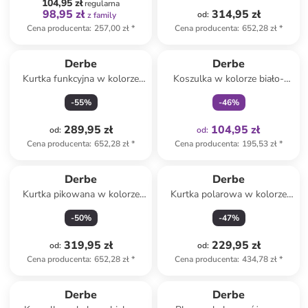
104,95 zł
regularna
98,95 zł
314,95 zł
od
:
z family
Cena producenta
:
257,00 zł
*
Cena producenta
:
652,28 zł
*
Tylko z
family
Derbe
Derbe
Kurtka funkcyjna w kolorze
Koszulka w kolorze biało-
czarnym
granatowym
-
55
%
-
46
%
289,95 zł
104,95 zł
od
:
od
:
Cena producenta
:
652,28 zł
*
Cena producenta
:
195,53 zł
*
Derbe
Derbe
Kurtka pikowana w kolorze
Kurtka polarowa w kolorze
żółtym
khaki
-
50
%
-
47
%
319,95 zł
229,95 zł
od
:
od
:
Cena producenta
:
652,28 zł
*
Cena producenta
:
434,78 zł
*
Tylko z
family
Derbe
Derbe