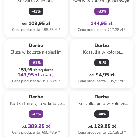
Koszulka w kolorze
Szorty w kolorze granatowym
jasnobrązowym
-
43
%
-
33
%
109,95 zł
144,95 zł
od
:
Cena producenta
:
195,53 zł
*
Cena producenta
:
217,28 zł
*
zniżka
family
Derbe
Derbe
Bluza w kolorze niebieskim
Koszulka w kolorze
jasnoróżowym
-
61
%
-
51
%
159,95 zł
regularna
149,95 zł
94,95 zł
od
:
z family
Cena producenta
:
391,28 zł
*
Cena producenta
:
195,53 zł
*
Tylko z
family
Derbe
Derbe
Kurtka funkcyjna w kolorze
Koszulka polo w kolorze
granatowym
granatowo-białym
-
43
%
-
40
%
389,95 zł
129,95 zł
od
:
od
:
Cena producenta
:
695,78 zł
*
Cena producenta
:
217,28 zł
*