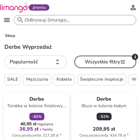
family
Sklep
Derbe Wyprzedaż
1
Popularność
Wszystkie filtry
SALE
Mężczyzna
Kobieta
Świąteczne inspiracje
Wie
zniżka
family
Derbe
Derbe
Torebka w kolorze fioletowym
Bluza w kolorze białym
- 39 x 34 x 15 cm
-
82
%
-
51
%
40,95 zł
regularna
36,95 zł
209,95 zł
z family
Cena producenta
:
217,28 zł
*
Cena producenta
:
434,78 zł
*