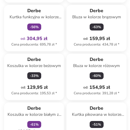
Tylko z
family
Derbe
Derbe
Kurtka funkcyjna w kolorze
Bluza w kolorze brązowym
czarnym
-
56
%
-
63
%
304,95 zł
159,95 zł
od
:
od
:
Cena producenta
:
695,78 zł
*
Cena producenta
:
434,78 zł
*
Derbe
Derbe
Koszulka w kolorze beżowym
Bluza w kolorze różowym
-
33
%
-
60
%
129,95 zł
154,95 zł
od
:
od
:
Cena producenta
:
195,53 zł
*
Cena producenta
:
391,28 zł
*
zniżka
family
Derbe
Derbe
Koszulka w kolorze białym ze
Kurtka pikowana w kolorze
wzorem
czarnym
-
61
%
-
51
%