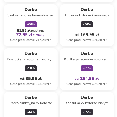
zniżka
family
Derbe
Derbe
Szal w kolorze lawendowym
Bluza w kolorze kremowo-
czarnym
-
66
%
-
56
%
81,95 zł
regularna
72,95 zł
169,95 zł
od
:
z family
Cena producenta
:
217,28 zł
*
Cena producenta
:
391,28 zł
*
Tylko z
family
Derbe
Derbe
Koszulka w kolorze różowym
Kurtka przeciwdeszczowa w
kolorze żółtym
-
50
%
-
61
%
85,95 zł
264,95 zł
od
:
od
:
Cena producenta
:
173,78 zł
*
Cena producenta
:
695,78 zł
*
Derbe
Derbe
Parka funkcyjna w kolorze
Koszulka w kolorze białym
khaki
-
44
%
-
55
%