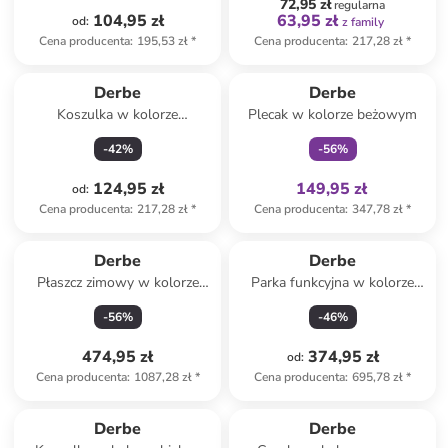
72,95 zł
regularna
104,95 zł
63,95 zł
od
:
z family
Cena producenta
:
195,53 zł
*
Cena producenta
:
217,28 zł
*
Tylko z
family
Derbe
Derbe
Koszulka w kolorze
Plecak w kolorze beżowym
granatowym
-
42
%
-
56
%
124,95 zł
149,95 zł
od
:
Cena producenta
:
217,28 zł
*
Cena producenta
:
347,78 zł
*
Derbe
Derbe
Płaszcz zimowy w kolorze
Parka funkcyjna w kolorze
czarnym
zielonym
-
56
%
-
46
%
474,95 zł
374,95 zł
od
:
Cena producenta
:
1087,28 zł
*
Cena producenta
:
695,78 zł
*
Derbe
Derbe