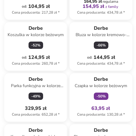
164,95 zł
regularna
104,95 zł
154,95 zł
od
:
z family
Cena producenta
:
217,28 zł
*
Cena producenta
:
434,78 zł
*
Derbe
Derbe
Koszulka w kolorze beżowym
Bluza w kolorze kremowo-
czarnym
-
52
%
-
66
%
124,95 zł
144,95 zł
od
:
od
:
Cena producenta
:
260,78 zł
*
Cena producenta
:
434,78 zł
*
Tylko z
family
Derbe
Derbe
Parka funkcyjna w kolorze
Czapka w kolorze beżowym
czarnym
-
49
%
-
50
%
329,95 zł
63,95 zł
Cena producenta
:
652,28 zł
*
Cena producenta
:
130,28 zł
*
Tylko z
family
Derbe
Derbe