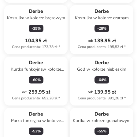
Derbe
Derbe
Koszulka w kolorze brązowym
Koszulka w kolorze czarnym
-
39
%
-
28
%
104,95 zł
139,95 zł
od
:
Cena producenta
:
173,78 zł
*
Cena producenta
:
195,53 zł
*
Derbe
Derbe
Kurtka funkcyjnaw kolorze
Golf w kolorze niebieskim
brązowym
-
60
%
-
64
%
259,95 zł
139,95 zł
od
:
od
:
Cena producenta
:
652,28 zł
*
Cena producenta
:
391,28 zł
*
Derbe
Derbe
Parka funkcyjna w kolorze
Kurtka w kolorze granatowym
khaki
-
52
%
-
55
%