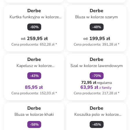
Derbe
Derbe
Kurtka funkcyjna w kolorze
Bluza w kolorze szarym
brązowym
-
60
%
-
48
%
259,95 zł
199,95 zł
od
:
od
:
Cena producenta
:
652,28 zł
*
Cena producenta
:
391,28 zł
*
Tylko z
family
zniżka
family
Derbe
Derbe
Kapelusz w kolorze
Szal w kolorze lawendowym
granatowo-białym
-
43
%
-
70
%
72,95 zł
regularna
85,95 zł
63,95 zł
z family
Cena producenta
:
152,03 zł
*
Cena producenta
:
217,28 zł
*
Tylko z
family
Derbe
Derbe
Bluza w kolorze khaki
Koszulka polo w kolorze
granatowym
-
58
%
-
45
%