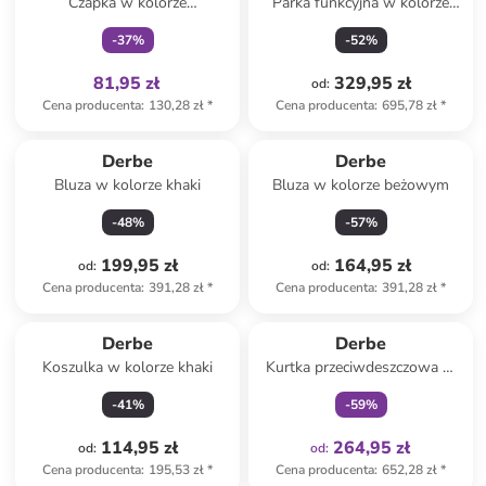
Czapka w kolorze
Parka funkcyjna w kolorze
granatowym
granatowym
-
37
%
-
52
%
81,95 zł
329,95 zł
od
:
Cena producenta
:
130,28 zł
*
Cena producenta
:
695,78 zł
*
Derbe
Derbe
Bluza w kolorze khaki
Bluza w kolorze beżowym
-
48
%
-
57
%
199,95 zł
164,95 zł
od
:
od
:
Cena producenta
:
391,28 zł
*
Cena producenta
:
391,28 zł
*
Tylko z
family
Derbe
Derbe
Koszulka w kolorze khaki
Kurtka przeciwdeszczowa w
kolorze granatowym
-
41
%
-
59
%
114,95 zł
264,95 zł
od
:
od
:
Cena producenta
:
195,53 zł
*
Cena producenta
:
652,28 zł
*