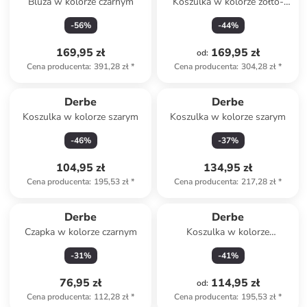
Bluza w kolorze czarnym
Koszulka w kolorze żółto-
białym
-
56
%
-
44
%
169,95 zł
169,95 zł
od
:
Cena producenta
:
391,28 zł
*
Cena producenta
:
304,28 zł
*
Derbe
Derbe
Koszulka w kolorze szarym
Koszulka w kolorze szarym
-
46
%
-
37
%
104,95 zł
134,95 zł
Cena producenta
:
195,53 zł
*
Cena producenta
:
217,28 zł
*
Derbe
Derbe
Czapka w kolorze czarnym
Koszulka w kolorze
granatowym
-
31
%
-
41
%
76,95 zł
114,95 zł
od
:
Cena producenta
:
112,28 zł
*
Cena producenta
:
195,53 zł
*