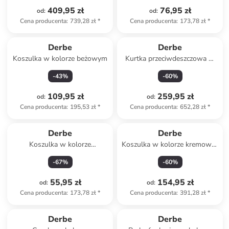
409,95 zł
76,95 zł
od
:
od
:
Cena producenta
:
739,28 zł
*
Cena producenta
:
173,78 zł
*
Derbe
Derbe
Koszulka w kolorze beżowym
Kurtka przeciwdeszczowa w
kolorze szarym
-
43
%
-
60
%
109,95 zł
259,95 zł
od
:
od
:
Cena producenta
:
195,53 zł
*
Cena producenta
:
652,28 zł
*
Derbe
Derbe
Koszulka w kolorze
Koszulka w kolorze kremowo-
granatowym
błękitnym
-
67
%
-
60
%
55,95 zł
154,95 zł
od
:
od
:
Cena producenta
:
173,78 zł
*
Cena producenta
:
391,28 zł
*
Tylko z
family
Derbe
Derbe