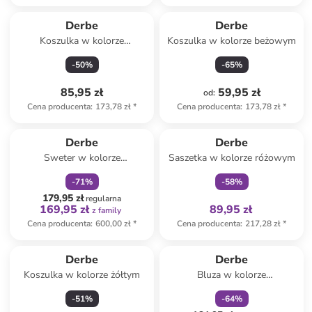
Derbe
Derbe
Koszulka w kolorze
Koszulka w kolorze beżowym
granatowym
-
50
%
-
65
%
85,95 zł
59,95 zł
od
:
Cena producenta
:
173,78 zł
*
Cena producenta
:
173,78 zł
*
zniżka
family
Tylko z
family
Derbe
Derbe
Sweter w kolorze
Saszetka w kolorze różowym
granatowym
-
71
%
-
58
%
179,95 zł
regularna
169,95 zł
89,95 zł
z family
Cena producenta
:
600,00 zł
*
Cena producenta
:
217,28 zł
*
zniżka
family
Derbe
Derbe
Koszulka w kolorze żółtym
Bluza w kolorze
antracytowym
-
51
%
-
64
%