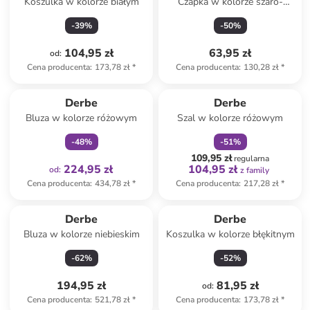
Koszulka w kolorze białym
Czapka w kolorze szaro-
oliwkowym
-
39
%
-
50
%
104,95 zł
63,95 zł
od
:
Cena producenta
:
173,78 zł
*
Cena producenta
:
130,28 zł
*
Tylko z
family
zniżka
family
Derbe
Derbe
Bluza w kolorze różowym
Szal w kolorze różowym
-
48
%
-
51
%
109,95 zł
regularna
224,95 zł
104,95 zł
od
:
z family
Cena producenta
:
434,78 zł
*
Cena producenta
:
217,28 zł
*
Derbe
Derbe
Bluza w kolorze niebieskim
Koszulka w kolorze błękitnym
-
62
%
-
52
%
194,95 zł
81,95 zł
od
:
Cena producenta
:
521,78 zł
*
Cena producenta
:
173,78 zł
*