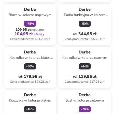
zniżka
family
Derbe
Derbe
Bluza w kolorze brązowym
Parka funkcyjna w kolorze
żółtym
-
75
%
-
50
%
109,95 zł
regularna
104,95 zł
344,95 zł
od
:
z family
Cena producenta
:
434,78 zł
*
Cena producenta
:
695,78 zł
*
Derbe
Derbe
Koszulka w kolorze biało-
Koszulka w kolorze czarnym
niebieskim
-
40
%
-
44
%
179,95 zł
119,95 zł
od
:
od
:
Cena producenta
:
304,28 zł
*
Cena producenta
:
217,28 zł
*
zniżka
family
Derbe
Derbe
Koszulka w kolorze białym
Szal w kolorze zielonym
-
46
%
-
70
%