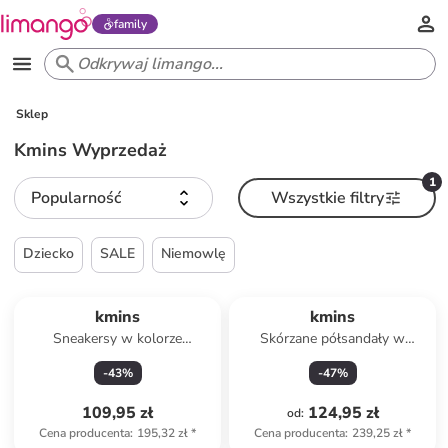
family
Sklep
Kmins Wyprzedaż
1
Popularność
Wszystkie filtry
Dziecko
SALE
Niemowlę
kmins
kmins
Sneakersy w kolorze
Skórzane półsandały w
jasnoróżowym
kolorze jasnoróżowym do
-
43
%
-
47
%
chodzenia na boso
109,95 zł
124,95 zł
od
:
Cena producenta
:
195,32 zł
*
Cena producenta
:
239,25 zł
*