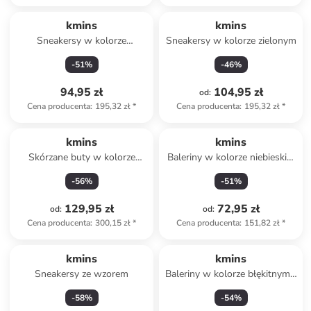
kmins
kmins
Sneakersy w kolorze
Sneakersy w kolorze zielonym
jasnoróżowym
-
51
%
-
46
%
94,95 zł
104,95 zł
od
:
Cena producenta
:
195,32 zł
*
Cena producenta
:
195,32 zł
*
kmins
kmins
Skórzane buty w kolorze
Baleriny w kolorze niebieskim
turkusowym do chodzenia na
z paskiem
-
56
%
-
51
%
boso
129,95 zł
72,95 zł
od
:
od
:
Cena producenta
:
300,15 zł
*
Cena producenta
:
151,82 zł
*
kmins
kmins
Sneakersy ze wzorem
Baleriny w kolorze błękitnym z
paskiem
-
58
%
-
54
%