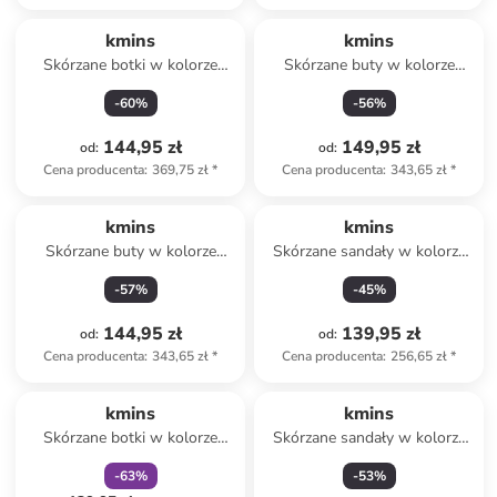
kmins
kmins
Skórzane botki w kolorze
Skórzane buty w kolorze
jasnobrązowym
beżowym do chodzenia na
-
60
%
-
56
%
boso
144,95 zł
149,95 zł
od
:
od
:
Cena producenta
:
369,75 zł
*
Cena producenta
:
343,65 zł
*
kmins
kmins
Skórzane buty w kolorze
Skórzane sandały w kolorze
turkusowym do chodzenia na
beżowym
-
57
%
-
45
%
boso
144,95 zł
139,95 zł
od
:
od
:
Cena producenta
:
343,65 zł
*
Cena producenta
:
256,65 zł
*
zniżka
family
kmins
kmins
Skórzane botki w kolorze
Skórzane sandały w kolorze
jasnoróżowym
jasnoróżowym
-
63
%
-
53
%