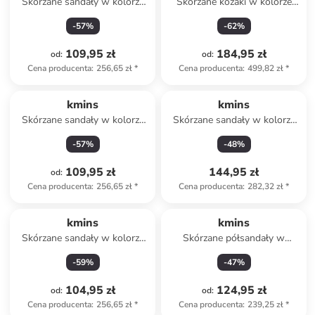
Skórzane sandały w kolorze
Skórzane kozaki w kolorze
jasnoróżowym
złoto-czerwonym
-
57
%
-
62
%
109,95 zł
184,95 zł
od
:
od
:
Cena producenta
:
256,65 zł
*
Cena producenta
:
499,82 zł
*
kmins
kmins
Skórzane sandały w kolorze
Skórzane sandały w kolorze
srebrnym
jasnoróżowym
-
57
%
-
48
%
109,95 zł
144,95 zł
od
:
Cena producenta
:
256,65 zł
*
Cena producenta
:
282,32 zł
*
kmins
kmins
Skórzane sandały w kolorze
Skórzane półsandały w
różowym
kolorze granatowym
-
59
%
-
47
%
104,95 zł
124,95 zł
od
:
od
:
Cena producenta
:
256,65 zł
*
Cena producenta
:
239,25 zł
*