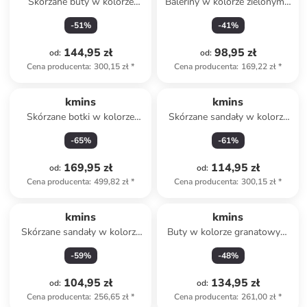
Skórzane buty w kolorze
Baleriny w kolorze zielonym z
jasnobrązowym do chodzenia
paskiem
-
51
%
-
41
%
na boso
144,95 zł
98,95 zł
od
:
od
:
Cena producenta
:
300,15 zł
*
Cena producenta
:
169,22 zł
*
kmins
kmins
Skórzane botki w kolorze
Skórzane sandały w kolorze
złoto-fioletowym
turkusowym
-
65
%
-
61
%
169,95 zł
114,95 zł
od
:
od
:
Cena producenta
:
499,82 zł
*
Cena producenta
:
300,15 zł
*
kmins
kmins
Skórzane sandały w kolorze
Buty w kolorze granatowym
brązowym
do chodzenia na boso
-
59
%
-
48
%
104,95 zł
134,95 zł
od
:
od
:
Cena producenta
:
256,65 zł
*
Cena producenta
:
261,00 zł
*