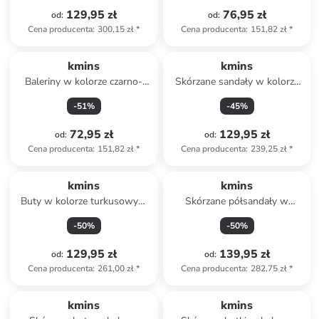
129,95 zł
76,95 zł
od
:
od
:
Cena producenta
:
300,15 zł
*
Cena producenta
:
151,82 zł
*
kmins
kmins
Baleriny w kolorze czarno-
Skórzane sandały w kolorze
biało-różowym z paskiem
jasnobrązowym
-
51
%
-
45
%
72,95 zł
129,95 zł
od
:
od
:
Cena producenta
:
151,82 zł
*
Cena producenta
:
239,25 zł
*
kmins
kmins
Buty w kolorze turkusowym
Skórzane półsandały w
do chodzenia na boso
kolorze jasnoróżowym
-
50
%
-
50
%
129,95 zł
139,95 zł
od
:
od
:
Cena producenta
:
261,00 zł
*
Cena producenta
:
282,75 zł
*
zniżka
family
kmins
kmins