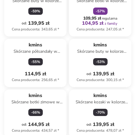
Skórzane buty w kolorze
Skórzane botki w kolorze
jasnoróżowym do chodzenia
granatowym
-
59
%
-
57
%
na boso
109,95 zł
regularna
139,95 zł
104,95 zł
od
:
z family
Cena producenta
:
343,65 zł
*
Cena producenta
:
247,05 zł
*
kmins
kmins
Skórzane półsandały w
Skórzane buty w kolorze
kolorze jasnobrązowym
granatowym do chodzenia na
-
55
%
-
53
%
boso
114,95 zł
139,95 zł
od
:
Cena producenta
:
256,65 zł
*
Cena producenta
:
300,15 zł
*
kmins
kmins
Skórzane botki zimowe w
Skórzane kozaki w kolorze
kolorze brązowym
ciemnobrązowym
-
66
%
-
70
%
144,95 zł
139,95 zł
od
:
od
:
Cena producenta
:
434,57 zł
*
Cena producenta
:
478,07 zł
*