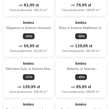
81,95 zł
76,95 zł
od
:
od
:
Cena producenta
:
195,32 zł
*
Cena producenta
:
169,65 zł
*
kmins
kmins
Slippersy w kolorze różowym
Buty w kolorze błękitnym do
chodzenia na boso
-
63
%
-
50
%
55,95 zł
129,95 zł
od
:
od
:
Cena producenta
:
151,82 zł
*
Cena producenta
:
261,00 zł
*
kmins
kmins
Skórzane buty w kolorze khaki
Baleriny w kolorze
do chodzenia na boso
jasnoróżowym z paskiem
-
57
%
-
49
%
139,95 zł
85,95 zł
od
:
od
:
Cena producenta
:
326,25 zł
*
Cena producenta
:
169,65 zł
*
zniżka
family
kmins
kmins