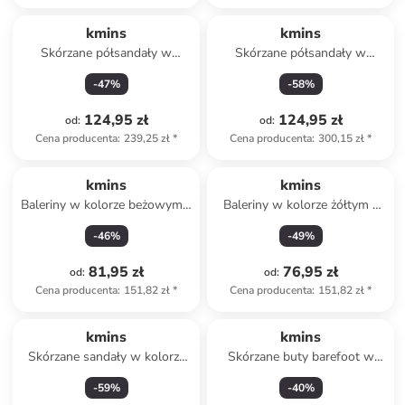
kmins
kmins
Skórzane półsandały w
Skórzane półsandały w
kolorze niebieskim
kolorze granatowym do
-
47
%
-
58
%
chodzenia na boso
124,95 zł
124,95 zł
od
:
od
:
Cena producenta
:
239,25 zł
*
Cena producenta
:
300,15 zł
*
kmins
kmins
Baleriny w kolorze beżowym z
Baleriny w kolorze żółtym z
paskiem
paskiem
-
46
%
-
49
%
81,95 zł
76,95 zł
od
:
od
:
Cena producenta
:
151,82 zł
*
Cena producenta
:
151,82 zł
*
kmins
kmins
Skórzane sandały w kolorze
Skórzane buty barefoot w
żółtym
kolorze granatowym
-
59
%
-
40
%