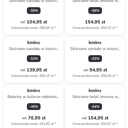
Skórzane sandały w kolorze
Skórzane botki zimowe w
miętowym
kolorze jasnobrązowym
-
59
%
-
66
%
104,95 zł
154,95 zł
od
:
Cena producenta
:
256,65 zł
*
Cena producenta
:
456,32 zł
*
kmins
kmins
Skórzane sandały w kolorze
Skórzane sandały w kolorze
zielonym
różowym
-
53
%
-
63
%
139,95 zł
94,95 zł
od
:
od
:
Cena producenta
:
300,15 zł
*
Cena producenta
:
256,65 zł
*
kmins
kmins
Baleriny w kolorze niebieskim
Skórzane botki zimowe w
z paskiem
kolorze granatowym
-
49
%
-
64
%
76,95 zł
154,95 zł
od
:
od
:
Cena producenta
:
151,82 zł
*
Cena producenta
:
434,57 zł
*