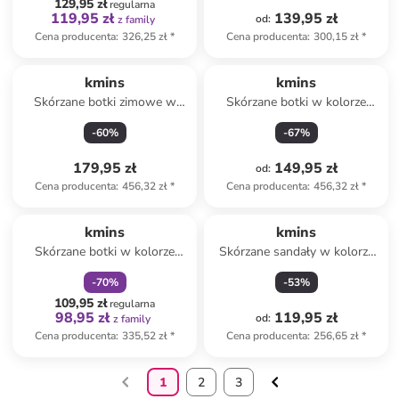
129,95 zł
regularna
119,95 zł
139,95 zł
od
:
z family
Cena producenta
:
326,25 zł
*
Cena producenta
:
300,15 zł
*
kmins
kmins
Skórzane botki zimowe w
Skórzane botki w kolorze
kolorze złotym
granatowym
-
60
%
-
67
%
179,95 zł
149,95 zł
od
:
Cena producenta
:
456,32 zł
*
Cena producenta
:
456,32 zł
*
zniżka
family
Produkt zarezerwowany
kmins
kmins
Skórzane botki w kolorze
Skórzane sandały w kolorze
bordowym
jasnoróżowym
-
70
%
-
53
%
109,95 zł
regularna
98,95 zł
119,95 zł
od
:
z family
Cena producenta
:
335,52 zł
*
Cena producenta
:
256,65 zł
*
1
2
3