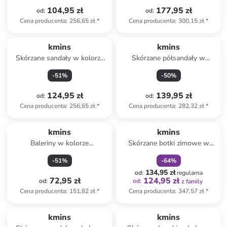
104,95 zł
177,95 zł
od
:
od
:
Cena producenta
:
256,65 zł
*
Cena producenta
:
300,15 zł
*
kmins
kmins
Skórzane sandały w kolorze
Skórzane półsandały w
jasnobrązowym
kolorze brązowym
-
51
%
-
50
%
124,95 zł
139,95 zł
od
:
od
:
Cena producenta
:
256,65 zł
*
Cena producenta
:
282,32 zł
*
zniżka
family
kmins
kmins
Baleriny w kolorze
Skórzane botki zimowe w
granatowym
kolorze granatowym
-
51
%
-
64
%
134,95 zł
od
:
regularna
72,95 zł
124,95 zł
od
:
od
:
z family
Cena producenta
:
151,82 zł
*
Cena producenta
:
347,57 zł
*
kmins
kmins