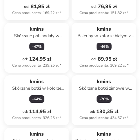
81,95 zł
76,95 zł
od
:
od
:
Cena producenta
:
169,22 zł
*
Cena producenta
:
151,82 zł
*
kmins
kmins
Skórzane półsandały w
Baleriny w kolorze białym z
kolorze zielonym do chodzenia
paskiem
-
47
%
-
46
%
na boso
124,95 zł
89,95 zł
od
:
od
:
Cena producenta
:
239,25 zł
*
Cena producenta
:
169,22 zł
*
kmins
kmins
Skórzane botki w kolorze
Skórzane botki zimowe w
złoto-ciemnobrązowym
kolorze brązowym
-
64
%
-
70
%
114,95 zł
130,35 zł
od
:
od
:
Cena producenta
:
326,25 zł
*
Cena producenta
:
434,57 zł
*
kmins
kmins