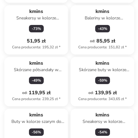
kmins
kmins
Sneakersy w kolorze
Baleriny w kolorze
granatowym
jasnoróżowym z paskiem
-
73
%
-
43
%
51,95 zł
85,95 zł
od
:
Cena producenta
:
195,32 zł
*
Cena producenta
:
151,82 zł
*
kmins
kmins
Skórzane półsandały w
Skórzane buty w kolorze
kolorze jasnoróżowym
błękitnym do chodzenia na
-
49
%
-
59
%
boso
119,95 zł
139,95 zł
od
:
od
:
Cena producenta
:
239,25 zł
*
Cena producenta
:
343,65 zł
*
kmins
kmins
Buty w kolorze szarym do
Sneakersy w kolorze
chodzenia na boso
granatowym
-
56
%
-
54
%