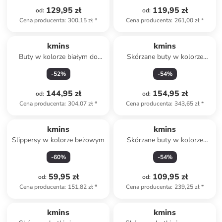
129,95 zł
119,95 zł
od
:
od
:
Cena producenta
:
300,15 zł
*
Cena producenta
:
261,00 zł
*
kmins
kmins
Buty w kolorze białym do
Skórzane buty w kolorze
chodzenia na boso
jasnoróżowym do chodzenia
-
52
%
-
54
%
na boso
144,95 zł
154,95 zł
od
:
od
:
Cena producenta
:
304,07 zł
*
Cena producenta
:
343,65 zł
*
kmins
kmins
Slippersy w kolorze beżowym
Skórzane buty w kolorze
białym ze wzorem do
-
60
%
-
54
%
chodzenia na boso
59,95 zł
109,95 zł
od
:
od
:
Cena producenta
:
151,82 zł
*
Cena producenta
:
239,25 zł
*
zniżka
family
kmins
kmins