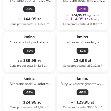
Skórzane botki zimowe w
Skórzane botki zimowe w
kolorze ciemnobrązowym
kolorze brązowym
-
62
%
-
73
%
124,95 zł
od
:
regularna
144,95 zł
114,95 zł
od
:
od
:
z family
Cena producenta
:
391,07 zł
*
Cena producenta
:
431,80 zł
*
kmins
kmins
Skórzane buty w kolorze
Skórzane półsandały w
miętowym do chodzenia na
kolorze czerwonym
-
59
%
-
52
%
boso
139,95 zł
134,95 zł
od
:
Cena producenta
:
343,65 zł
*
Cena producenta
:
282,32 zł
*
kmins
kmins
Skórzane botki w kolorze
Buty w kolorze granatowym
granatowym
do chodzenia na boso
-
69
%
-
56
%
124,95 zł
129,95 zł
od
:
od
:
Cena producenta
:
412,82 zł
*
Cena producenta
:
300,15 zł
*