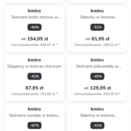
kmins
kmins
Skórzane botki zimowe w
Baleriny w kolorze
kolorze jasnobrązowym
granatowym z paskiem
-
64
%
-
51
%
154,95 zł
81,95 zł
od
:
od
:
Cena producenta
:
434,57 zł
*
Cena producenta
:
169,22 zł
*
kmins
kmins
Slippersy w kolorze różowym
Skórzane półsandały w
kolorze żółtym do chodzenia
-
42
%
-
45
%
na boso
87,95 zł
129,95 zł
od
:
Cena producenta
:
151,82 zł
*
Cena producenta
:
239,25 zł
*
kmins
kmins
Skórzane sandały w kolorze
Baleriny w kolorze
granatowym
jasnoróżowym z paskiem
-
67
%
-
41
%