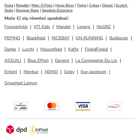
Duka
 | 
Regatta
 | 
Marc O Polo
 | 
Hugo Boss
 | 
Tigha
 | 
Cybex
 | 
Diesel
 | 
Scotch 
Soda
 | 
Shopper Bags
 | 
Spodnie Dziecięce
Może Ci się również spodobać
:
Foreverfolie
XTI Kids
Mandel
Legero
NoGRZ
PEPINO
Blackfield
NICEBAY
ON RUNNING
Bullboxer
Derbe
Lurchi
Moosefield
Kaffe
FinkidFinkid
ASSUILI
Blue Effect
Doremi
La Compagnie Du Lin
Enfant
Menbur
NONO
Goby
Ilse Jacobsen
Smashed Lemon