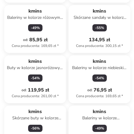
kmins
kmins
Baleriny w kolorze różowym z
Skórzane sandały w kolorze
paskiem
fioletowym
-
49
%
-
55
%
85,95 zł
134,95 zł
od
:
Cena producenta
:
169,65 zł
*
Cena producenta
:
300,15 zł
*
kmins
kmins
Buty w kolorze jasnoróżowym
Baleriny w kolorze niebieskim
do chodzenia na boso
z paskiem
-
54
%
-
54
%
119,95 zł
76,95 zł
od
:
od
:
Cena producenta
:
261,00 zł
*
Cena producenta
:
169,65 zł
*
kmins
kmins
Skórzane buty w kolorze
Baleriny w kolorze
jasnoróżowym do chodzenia
jasnoróżowym z paskiem
-
56
%
-
49
%
na boso