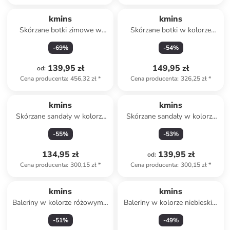
kmins
kmins
Skórzane botki zimowe w
Skórzane botki w kolorze
kolorze ciemnobrązowym
brązowym
-
69
%
-
54
%
139,95 zł
149,95 zł
od
:
Cena producenta
:
456,32 zł
*
Cena producenta
:
326,25 zł
*
kmins
kmins
Skórzane sandały w kolorze
Skórzane sandały w kolorze
brązowym
jasnoróżowym
-
55
%
-
53
%
134,95 zł
139,95 zł
od
:
Cena producenta
:
300,15 zł
*
Cena producenta
:
300,15 zł
*
kmins
kmins
Baleriny w kolorze różowym z
Baleriny w kolorze niebieskim
paskiem
z paskiem
-
51
%
-
49
%