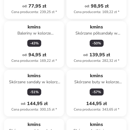
77,95 zł
98,95 zł
od
:
od
:
Cena producenta
:
239,25 zł
*
Cena producenta
:
169,22 zł
*
kmins
kmins
Baleriny w kolorze
Skórzane półsandały w
granatowym z paskiem
kolorze szarym
-
43
%
-
50
%
94,95 zł
139,95 zł
od
:
od
:
Cena producenta
:
169,22 zł
*
Cena producenta
:
282,32 zł
*
kmins
kmins
Skórzane sandały w kolorze
Skórzane buty w kolorze
fioletowym
miętowym do chodzenia na
-
51
%
-
57
%
boso
144,95 zł
144,95 zł
od
:
Cena producenta
:
300,15 zł
*
Cena producenta
:
343,65 zł
*
kmins
kmins