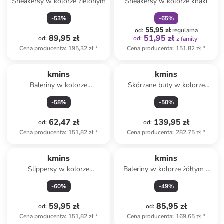
Sneakersy w kolorze zielonym
Sneakersy w kolorze khaki
-
53
%
-
65
%
55,95 zł
od
:
regularna
89,95 zł
51,95 zł
od
:
od
:
z family
Cena producenta
:
195,32 zł
*
Cena producenta
:
151,82 zł
*
kmins
kmins
Baleriny w kolorze
Skórzane buty w kolorze
jasnoróżowym z paskiem
białym ze wzorem do
-
58
%
-
50
%
chodzenia na boso
62,47 zł
139,95 zł
od
:
od
:
Cena producenta
:
151,82 zł
*
Cena producenta
:
282,75 zł
*
kmins
kmins
Slippersy w kolorze
Baleriny w kolorze żółtym z
niebieskim
paskiem
-
60
%
-
49
%
59,95 zł
85,95 zł
od
:
od
:
Cena producenta
:
151,82 zł
*
Cena producenta
:
169,65 zł
*