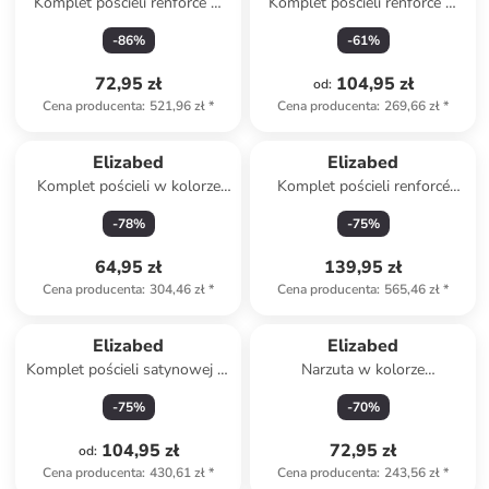
Komplet pościeli renforcé w
Komplet pościeli renforcé w
kolorze biało-jasnoróżowym
kolorze szarym
-
86
%
-
61
%
72,95 zł
104,95 zł
od
:
Cena producenta
:
521,96 zł
*
Cena producenta
:
269,66 zł
*
Elizabed
Elizabed
Komplet pościeli w kolorze
Komplet pościeli renforcé
jasnoróżowym
"Casual" w kolorze zielonym
-
78
%
-
75
%
64,95 zł
139,95 zł
Cena producenta
:
304,46 zł
*
Cena producenta
:
565,46 zł
*
Elizabed
Elizabed
Komplet pościeli satynowej w
Narzuta w kolorze
kolorze beżowo-białym
jasnobrązowym
-
75
%
-
70
%
104,95 zł
72,95 zł
od
:
Cena producenta
:
430,61 zł
*
Cena producenta
:
243,56 zł
*