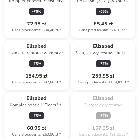
Komplet pościeli "Seashelly"
Poszewki (2 szt.) w kolorze
w kolorze niebiesko-białym
niebieskim na poduszkę
-
76
%
-
68
%
72,95 zł
85,45 zł
Cena producenta
:
304,46 zł
*
Cena producenta
:
274,01 zł
*
Elizabed
Elizabed
Narzuta renforcé w kolorze
3-częściowy zestaw "Julia" w
szarym
kolorze szarym
-
73
%
-
77
%
154,95 zł
259,95 zł
Cena producenta
:
582,86 zł
*
Cena producenta
:
1178,81 zł
*
Spóźniłeś się.

Wyprzedane
Elizabed
Elizabed
Komplet pościeli "Floser" ze
3-częściowy zestaw
wzorem
"Sandiego" w kolorze
-
73
%
-
67
%
turkusowo-jasnoróżowym
68,95 zł
157,35 zł
Cena producenta
:
260,96 zł
*
Cena producenta
:
491,51 zł
*