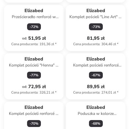
Elizabed
Elizabed
Prześcieradło renforcé w
Komplet pościeli "Line Art" w
kolorze czerwonym na gumce
kolorze niebiesko-białym
-
72
%
-
73
%
51,95 zł
81,95 zł
od
:
Cena producenta
:
191,36 zł
*
Cena producenta
:
304,46 zł
*
Elizabed
Elizabed
Komplet pościeli "Henna" w
Komplet pościeli renforcé
kolorze beżowym
"Lendell" w kolorze białym
-
77
%
-
67
%
72,95 zł
89,95 zł
od
:
Cena producenta
:
326,21 zł
*
Cena producenta
:
274,01 zł
*
Elizabed
Elizabed
Komplet pościeli renforcé w
Poduszka w kolorze
kolorze granatowym
kremowo-czerwonym - 25 x
-
70
%
-
68
%
55 x 19 cm