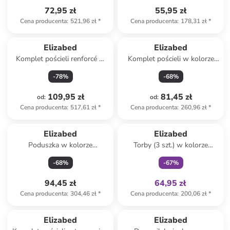
72,95 zł
55,95 zł
Cena producenta
:
521,96 zł
*
Cena producenta
:
178,31 zł
*
Elizabed
Elizabed
Komplet pościeli renforcé w
Komplet pościeli w kolorze
kolorze kremowym
biało-niebieskim
-
78
%
-
68
%
109,95 zł
81,45 zł
od
:
od
:
Cena producenta
:
517,61 zł
*
Cena producenta
:
260,96 zł
*
Tylko z
family
Elizabed
Elizabed
Poduszka w kolorze
Torby (3 szt.) w kolorze
kremowo-beżowym - 25 x 55
szarym
-
68
%
-
67
%
x 19 cm
94,45 zł
64,95 zł
Cena producenta
:
304,46 zł
*
Cena producenta
:
200,06 zł
*
Produkt zarezerwowany
Elizabed
Elizabed