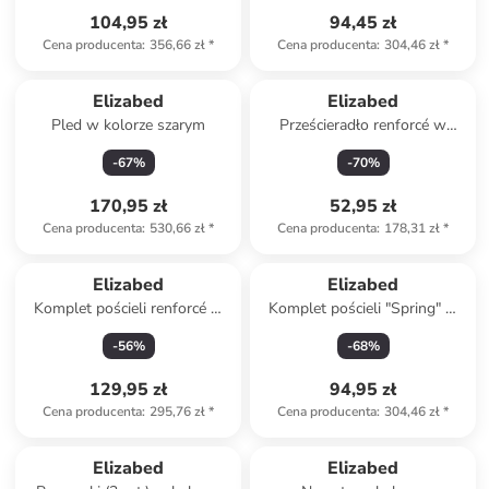
104,95 zł
94,45 zł
Cena producenta
:
356,66 zł
*
Cena producenta
:
304,46 zł
*
Elizabed
Elizabed
Pled w kolorze szarym
Prześcieradło renforcé w
kolorze żółtym na gumce
-
67
%
-
70
%
170,95 zł
52,95 zł
Cena producenta
:
530,66 zł
*
Cena producenta
:
178,31 zł
*
Elizabed
Elizabed
Komplet pościeli renforcé w
Komplet pościeli "Spring" w
kolorze brzoskwiniowym
kolorze biało-jasnoróżowo-
-
56
%
-
68
%
zielonym
129,95 zł
94,95 zł
Cena producenta
:
295,76 zł
*
Cena producenta
:
304,46 zł
*
Elizabed
Elizabed