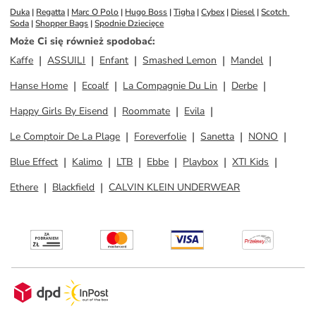
Duka
 | 
Regatta
 | 
Marc O Polo
 | 
Hugo Boss
 | 
Tigha
 | 
Cybex
 | 
Diesel
 | 
Scotch 
Soda
 | 
Shopper Bags
 | 
Spodnie Dziecięce
Może Ci się również spodobać
:
Kaffe
ASSUILI
Enfant
Smashed Lemon
Mandel
Hanse Home
Ecoalf
La Compagnie Du Lin
Derbe
Happy Girls By Eisend
Roommate
Evila
Le Comptoir De La Plage
Foreverfolie
Sanetta
NONO
Blue Effect
Kalimo
LTB
Ebbe
Playbox
XTI Kids
Ethere
Blackfield
CALVIN KLEIN UNDERWEAR