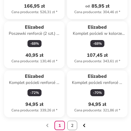
166,95 zł
85,95 zł
od
:
Cena producenta
:
526,31 zł
*
Cena producenta
:
304,46 zł
*
Elizabed
Elizabed
Poszewki renforcè (2 szt.) w
Komplet pościeli w kolorze
kolorze turkusowym na
biało-niebieskim
-
68
%
-
68
%
poduszkę
40,95 zł
107,45 zł
Cena producenta
:
130,46 zł
*
Cena producenta
:
343,61 zł
*
Elizabed
Elizabed
Komplet pościeli renforcé w
Komplet pościeli renforcé w
kolorze jasnoróżowym
kolorze czarnym
-
72
%
-
70
%
94,95 zł
94,95 zł
Cena producenta
:
339,26 zł
*
Cena producenta
:
321,86 zł
*
1
2