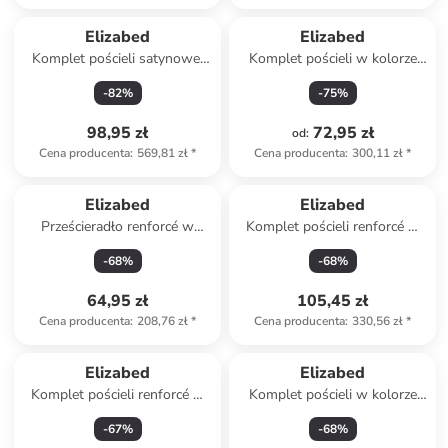
Elizabed
Elizabed
Komplet pościeli satynowej
Komplet pościeli w kolorze
"Lilyum" w kolorze
szarym
-
82
%
-
75
%
antracytowym
98,95 zł
72,95 zł
od
:
Cena producenta
:
569,81 zł
*
Cena producenta
:
300,11 zł
*
Elizabed
Elizabed
Prześcieradło renforcé w
Komplet pościeli renforcé w
kolorze kremowym na gumce
kolorze beżowym
-
68
%
-
68
%
64,95 zł
105,45 zł
Cena producenta
:
208,76 zł
*
Cena producenta
:
330,56 zł
*
Elizabed
Elizabed
Komplet pościeli renforcé w
Komplet pościeli w kolorze
kolorze fioletowym
biało-czarnym
-
67
%
-
68
%