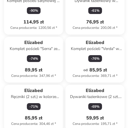
Komplet pościeli satynowej w
Dywanik łazienkowy w
kolorze białym
kolorze szarym ze wzorem
-
90
%
-
61
%
114,95 zł
76,95 zł
Cena producenta
:
1200,56 zł
*
Cena producenta
:
200,06 zł
*
Elizabed
Elizabed
Komplet pościeli "Serra" ze
Komplet pościeli "Verda" w
wzorem
kolorze szarym
-
74
%
-
76
%
89,95 zł
85,95 zł
od
:
Cena producenta
:
347,96 zł
*
Cena producenta
:
369,71 zł
*
Elizabed
Elizabed
Ręczniki (2 szt.) w kolorze
Dywaniki łazienkowe (2 szt.)
zielonym do rąk
w kolorze szarym
-
71
%
-
69
%
85,95 zł
59,95 zł
Cena producenta
:
304,46 zł
*
Cena producenta
:
195,71 zł
*