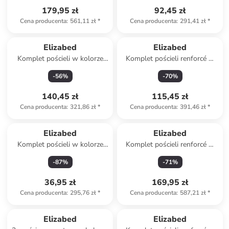
179,95 zł
92,45 zł
Cena producenta
:
561,11 zł
*
Cena producenta
:
291,41 zł
*
Elizabed
Elizabed
Komplet pościeli w kolorze
Komplet pościeli renforcé w
szaro-białym
kolorze biało-fioletowym
-
56
%
-
70
%
140,45 zł
115,45 zł
Cena producenta
:
321,86 zł
*
Cena producenta
:
391,46 zł
*
Elizabed
Elizabed
Komplet pościeli w kolorze
Komplet pościeli renforcé w
szaro-białym
kolorze kremowym
-
87
%
-
71
%
36,95 zł
169,95 zł
Cena producenta
:
295,76 zł
*
Cena producenta
:
587,21 zł
*
Elizabed
Elizabed