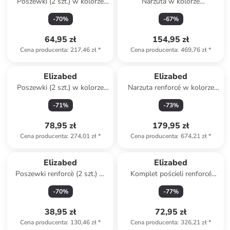
Poszewki (2 szt.) w kolorze
Narzuta w kolorze
beżowym na poduszkę
jasnoróżowym
-
70
%
-
67
%
64,95 zł
154,95 zł
Cena producenta
:
217,46 zł
*
Cena producenta
:
469,76 zł
*
Elizabed
Elizabed
Poszewki (2 szt.) w kolorze
Narzuta renforcé w kolorze
granatowym na poduszkę
antracytowym
-
71
%
-
73
%
78,95 zł
179,95 zł
Cena producenta
:
274,01 zł
*
Cena producenta
:
674,21 zł
*
Elizabed
Elizabed
Poszewki renforcè (2 szt.) w
Komplet pościeli renforcé
kolorze jasnobrązowym na
"Floral" w kolorze
-
70
%
-
77
%
poduszkę
jasnoróżowym
38,95 zł
72,95 zł
Cena producenta
:
130,46 zł
*
Cena producenta
:
326,21 zł
*