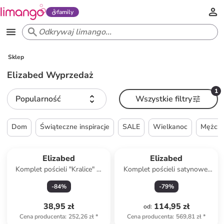
family
Sklep
Elizabed Wyprzedaż
1
Popularność
Wszystkie filtry
Dom
Świąteczne inspiracje
SALE
Wielkanoc
Mężcz
Elizabed
Elizabed
Komplet pościeli "Kralice" w
Komplet pościeli satynowej
kolorze beżowym
"Lilyum" w kolorze beżowym
-
84
%
-
79
%
38,95 zł
114,95 zł
od
:
Cena producenta
:
252,26 zł
*
Cena producenta
:
569,81 zł
*