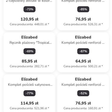
2-częściowy zestaw w kolorze
Komplet pościeli renforcé w
jasnoszarym
kolorze jasnobrązowo-
-
73
%
-
85
%
kremowym
120,95 zł
76,95 zł
Cena producenta
:
448,01 zł
*
Cena producenta
:
526,31 zł
*
Elizabed
Elizabed
Ręcznik plażowy "Tropical
Komplet pościeli renforcé w
Vibes" ze wzorem
kolorze niebiesko-białym
-
69
%
-
87
%
85,95 zł
64,95 zł
Cena producenta
:
282,71 zł
*
Cena producenta
:
500,21 zł
*
Elizabed
Elizabed
Komplet pościeli satynowej
Komplet pościeli renforcé w
"Lilyum" w kolorze czarnym
kolorze beżowym
-
77
%
-
52
%
114,95 zł
76,95 zł
Cena producenta
:
521,96 zł
*
Cena producenta
:
160,91 zł
*