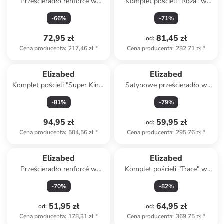
Prześcieradło renforcé w
Komplet pościeli "Roza" w
kolorze turkusowym na
kolorze jasnoróżowym
-
66
%
-
71
%
gumce
72,95 zł
81,45 zł
od
:
Cena producenta
:
217,46 zł
*
Cena producenta
:
282,71 zł
*
Elizabed
Elizabed
Komplet pościeli "Super King"
Satynowe prześcieradło w
w kolorze beżowym
kolorze białym na gumce
-
81
%
-
79
%
94,95 zł
59,95 zł
od
:
Cena producenta
:
504,56 zł
*
Cena producenta
:
295,76 zł
*
Elizabed
Elizabed
Prześcieradło renforcé w
Komplet pościeli "Trace" w
kolorze beżowym na gumce
kolorze antracytowym
-
70
%
-
82
%
51,95 zł
64,95 zł
od
:
od
:
Cena producenta
:
178,31 zł
*
Cena producenta
:
369,75 zł
*