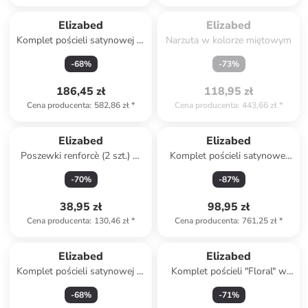
Spóźniłeś się.

Wyprzedane
Elizabed
Elizabed
Komplet pościeli satynowej w
Narzuta w kolorze miętowym
kolorze beżowym
-
68
%
-
73
%
186,45 zł
118,95 zł
Cena producenta
:
582,86 zł
*
Cena producenta
:
443,66 zł
*
Elizabed
Elizabed
Poszewki renforcè (2 szt.) w
Komplet pościeli satynowej
kolorze miętowym na
"Elegant" w kolorze czarnym
-
70
%
-
87
%
poduszkę
38,95 zł
98,95 zł
Cena producenta
:
130,46 zł
*
Cena producenta
:
761,25 zł
*
Elizabed
Elizabed
Komplet pościeli satynowej w
Komplet pościeli "Floral" w
kolorze czarnym
kolorze biało-fioletowo-
-
68
%
-
71
%
pomarańczowym