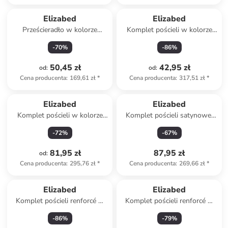
Elizabed
Elizabed
Prześcieradło w kolorze
Komplet pościeli w kolorze
szarym na gumce
czerwono-białym
-
70
%
-
86
%
50,45 zł
42,95 zł
od
:
od
:
Cena producenta
:
169,61 zł
*
Cena producenta
:
317,51 zł
*
Elizabed
Elizabed
Komplet pościeli w kolorze
Komplet pościeli satynowej
jasnobrązowym
"Elegant" w kolorze szarym
-
72
%
-
67
%
81,95 zł
87,95 zł
od
:
Cena producenta
:
295,76 zł
*
Cena producenta
:
269,66 zł
*
Elizabed
Elizabed
Komplet pościeli renforcé w
Komplet pościeli renforcé w
kolorze szarym
kolorze niebiesko-biało-
-
86
%
-
79
%
żółtym