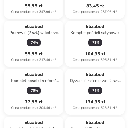
55,95 zł
83,45 zł
Cena producenta
:
347,96 zł
*
Cena producenta
:
287,06 zł
*
Elizabed
Elizabed
Poszewki (2 szt.) w kolorze
Komplet pościeli satynowej
bordowym na poduszkę
"Kareli" w kolorze
-
74
%
-
73
%
antracytowym
55,95 zł
104,95 zł
Cena producenta
:
217,46 zł
*
Cena producenta
:
395,81 zł
*
Elizabed
Elizabed
Komplet pościeli renforcé
Dywaniki łazienkowe (2 szt.)
"Merry" w kolorze czerwono-
w kolorze jasnoróżowym
-
76
%
-
74
%
biało-zielonym
72,95 zł
134,95 zł
Cena producenta
:
304,46 zł
*
Cena producenta
:
526,31 zł
*
Elizabed
Elizabed