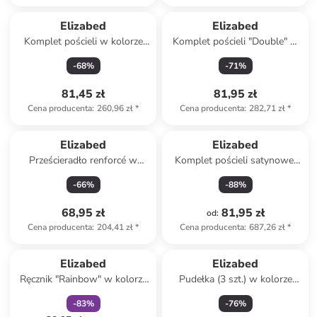
Elizabed
Elizabed
Komplet pościeli w kolorze
Komplet pościeli "Double" w
biało-jasnoróżowym ze
kolorze błękitnym
-
68
%
-
71
%
wzorem
81,45 zł
81,95 zł
Cena producenta
:
260,96 zł
*
Cena producenta
:
282,71 zł
*
Elizabed
Elizabed
Prześcieradło renforcé w
Komplet pościeli satynowej
kolorze białym na gumce
"Lilyum" w kolorze
-
66
%
-
88
%
jasnoróżowym
68,95 zł
81,95 zł
od
:
Cena producenta
:
204,41 zł
*
Cena producenta
:
687,26 zł
*
zniżka
family
Elizabed
Elizabed
Ręcznik "Rainbow" w kolorze
Pudełka (3 szt.) w kolorze
kremowym do rąk
jasnobrązowym
-
83
%
-
76
%