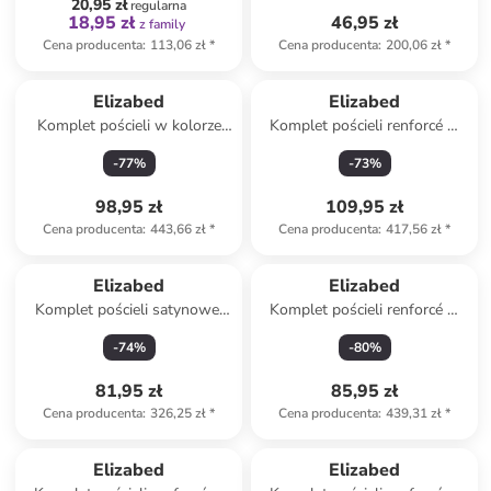
20,95 zł
regularna
18,95 zł
46,95 zł
z family
Cena producenta
:
113,06 zł
*
Cena producenta
:
200,06 zł
*
Elizabed
Elizabed
Komplet pościeli w kolorze
Komplet pościeli renforcé w
białym ze wzorem
kolorze jasnobrązowym
-
77
%
-
73
%
98,95 zł
109,95 zł
Cena producenta
:
443,66 zł
*
Cena producenta
:
417,56 zł
*
Elizabed
Elizabed
Komplet pościeli satynowej
Komplet pościeli renforcé w
"Elegant" w kolorze białym
kolorze żółtym
-
74
%
-
80
%
81,95 zł
85,95 zł
Cena producenta
:
326,25 zł
*
Cena producenta
:
439,31 zł
*
Elizabed
Elizabed