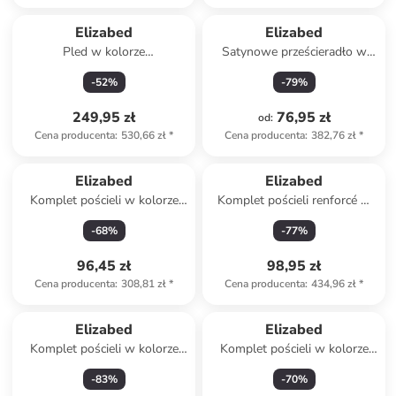
Elizabed
Elizabed
Pled w kolorze
Satynowe prześcieradło w
jasnobrązowym
kolorze czerwonym na gumce
-
52
%
-
79
%
249,95 zł
76,95 zł
od
:
Cena producenta
:
530,66 zł
*
Cena producenta
:
382,76 zł
*
Elizabed
Elizabed
Komplet pościeli w kolorze
Komplet pościeli renforcé w
szarym
kolorze szarym
-
68
%
-
77
%
96,45 zł
98,95 zł
Cena producenta
:
308,81 zł
*
Cena producenta
:
434,96 zł
*
Elizabed
Elizabed
Komplet pościeli w kolorze
Komplet pościeli w kolorze
jasnoszaro-białym
białym ze wzorem
-
83
%
-
70
%