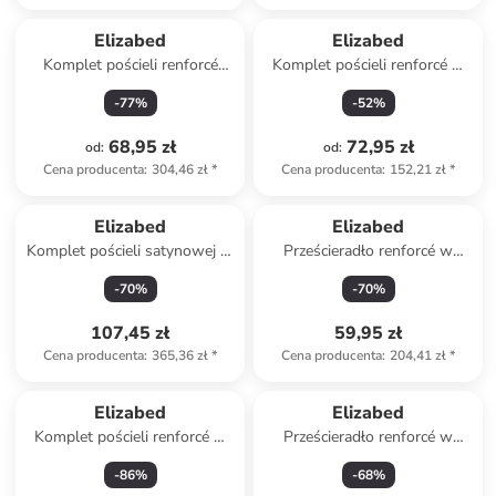
Elizabed
Elizabed
Komplet pościeli renforcé
Komplet pościeli renforcé w
"Serenity" w kolorze biało-
kolorze jasnoróżowo-białym
-
77
%
-
52
%
niebieskim
68,95 zł
72,95 zł
od
:
od
:
Cena producenta
:
304,46 zł
*
Cena producenta
:
152,21 zł
*
Elizabed
Elizabed
Komplet pościeli satynowej w
Prześcieradło renforcé w
kolorze szaro-białym
kolorze niebieskim na gumce
-
70
%
-
70
%
107,45 zł
59,95 zł
Cena producenta
:
365,36 zł
*
Cena producenta
:
204,41 zł
*
Elizabed
Elizabed
Komplet pościeli renforcé w
Prześcieradło renforcé w
kolorze jasnoszarym
kolorze granatowym na
-
86
%
-
68
%
gumce