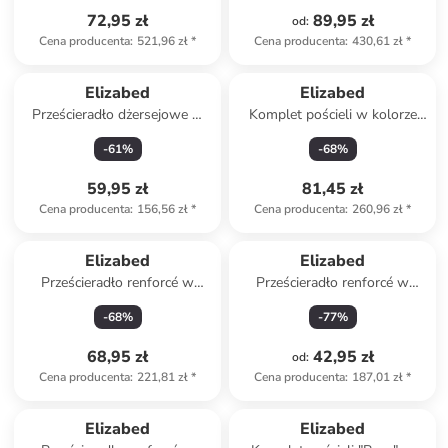
72,95 zł
89,95 zł
od
:
Cena producenta
:
521,96 zł
*
Cena producenta
:
430,61 zł
*
Elizabed
Elizabed
Prześcieradło dżersejowe w
Komplet pościeli w kolorze
kolorze białym na gumce
biało-czerwonym
-
61
%
-
68
%
59,95 zł
81,45 zł
Cena producenta
:
156,56 zł
*
Cena producenta
:
260,96 zł
*
Elizabed
Elizabed
Prześcieradło renforcé w
Prześcieradło renforcé w
kolorze niebieskim na gumce
kolorze antracytowym na
-
68
%
-
77
%
gumce
68,95 zł
42,95 zł
od
:
Cena producenta
:
221,81 zł
*
Cena producenta
:
187,01 zł
*
Elizabed
Elizabed