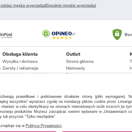
odzież męska wyprzedaż
|
Spodnie męskie wyprzedaż
Bez
Obsługa klienta
Outlet
Wysyłka i dostawa
Strona główna
T
h
Zwroty / reklamacje
Niemowlę
N
Użytkowanie produktów
Dziecko
Recykling i utylizacja
Kobieta
Odstąpienie
Mężczyzna
Zgodność z umową i naprawa
Dom
Marki