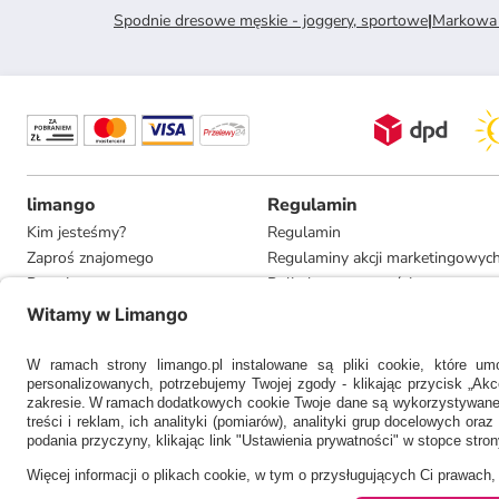
Spodnie dresowe męskie - joggery, sportowe
|
Markowa 
limango
Regulamin
Kim jesteśmy?
Regulamin
Zaproś znajomego
Regulaminy akcji marketingowyc
Pracuj u nas
Polityka prywatności
Informacje dla prasy
Ustawienia prywatności
Compliance