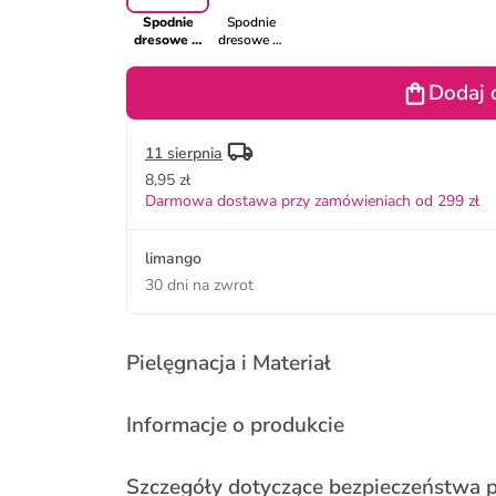
Spodnie
Spodnie
dresowe w
dresowe w
kolorze
kolorze
szarym
szarym
Dodaj 
11 sierpnia
8,95 zł
Darmowa dostawa przy zamówieniach od 299 zł
limango
30 dni na zwrot
Pielęgnacja i Materiał
Informacje o produkcie
Szczegóły dotyczące bezpieczeństwa 