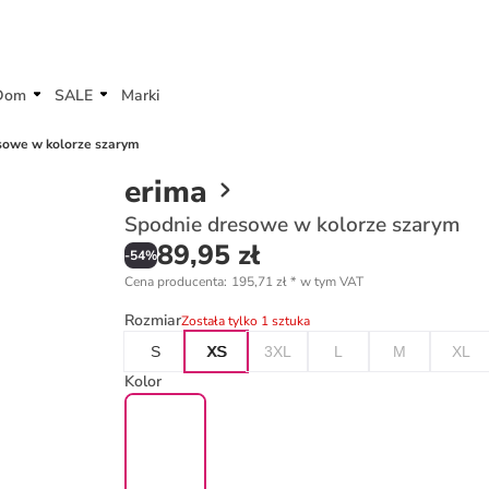
Dom
SALE
Marki
sowe w kolorze szarym
erima
Spodnie dresowe w kolorze szarym
89,95 zł
-
54
%
Cena producenta
:
195,71 zł
*
w tym VAT
Rozmiar
Została tylko 1 sztuka
S
XS
3XL
L
M
XL
Kolor