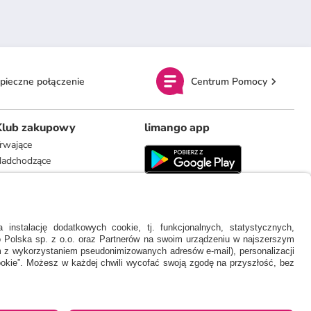
pieczne połączenie
Centrum Pomocy
Klub zakupowy
limango app
rwające
adchodzące
limango.de
limango.nl