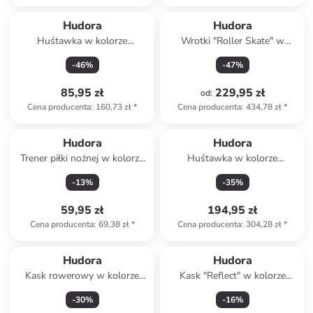
Hudora
Hudora
Huśtawka w kolorze
Wrotki "Roller Skate" w
błękitnym - 12 m+
kolorze jasnoróżowym - 5+
-
46
%
-
47
%
85,95 zł
229,95 zł
od
:
Cena producenta
:
160,73 zł
*
Cena producenta
:
434,78 zł
*
Hudora
Hudora
Trener piłki nożnej w kolorze
Huśtawka w kolorze
czarnym - 3+
niebiesko-czarnym - Ø 90 cm
-
13
%
-
35
%
- 3+
59,95 zł
194,95 zł
Cena producenta
:
69,38 zł
*
Cena producenta
:
304,28 zł
*
Hudora
Hudora
Kask rowerowy w kolorze
Kask "Reflect" w kolorze
zielonym
jasnoróżowym - 3+
-
30
%
-
16
%