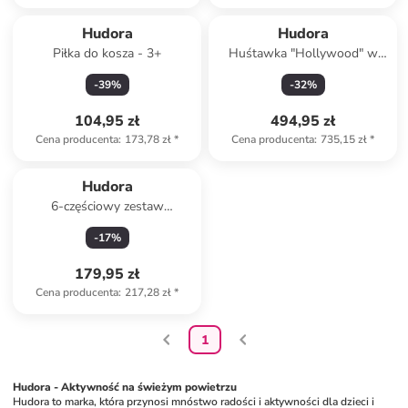
Hudora
Hudora
Piłka do kosza - 3+
Huśtawka "Hollywood" w
kolorze błękitno-
-
39
%
-
32
%
antracytowym - 3+
104,95 zł
494,95 zł
Cena producenta
:
173,78 zł
*
Cena producenta
:
735,15 zł
*
Hudora
6-częściowy zestaw
ochraniaczy dla dzieci i
-
17
%
dorosłych
179,95 zł
Cena producenta
:
217,28 zł
*
1
Hudora - Aktywność na świeżym powietrzu
Hudora to marka, która przynosi mnóstwo radości i aktywności dla dzieci i 