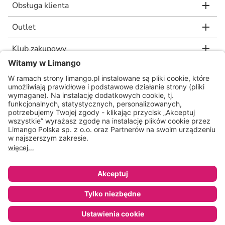
Obsługa klienta
Outlet
Klub zakupowy
limango.de
limango.nl
* Rekomendowana, niewiążąca cena detaliczna producenta, jaką wskazał nam
nasz dostawca. Wartość procentowa oznacza różnicę pomiędzy naszą ceną a
rekomendowaną ceną detaliczną producenta.
ᵃ Regulamin oraz warunki promocji dostępne na stronie
www.limango.pl/invite