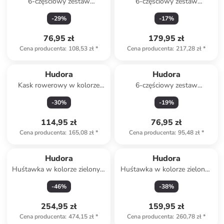
6-częściowy zestaw
6-częściowy zestaw
ochraniaczy "Comfort" w
ochraniaczy dla dzieci i
-
29
%
-
17
%
kolorze czarnym
dorosłych
76,95 zł
179,95 zł
Cena producenta
:
108,53 zł
*
Cena producenta
:
217,28 zł
*
Hudora
Hudora
Kask rowerowy w kolorze
6-częściowy zestaw
czarnym
ochraniaczy "Kids"
-
30
%
-
19
%
114,95 zł
76,95 zł
Cena producenta
:
165,08 zł
*
Cena producenta
:
95,48 zł
*
Hudora
Hudora
Huśtawka w kolorze zielonym
Huśtawka w kolorze zielono-
- Ø 90 cm - 3+
czarnym - Ø 90 cm - 3+
-
46
%
-
38
%
254,95 zł
159,95 zł
Cena producenta
:
474,15 zł
*
Cena producenta
:
260,78 zł
*