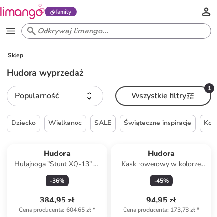
family
Sklep
Hudora wyprzedaż
1
Popularność
Wszystkie filtry
Dziecko
Wielkanoc
SALE
Świąteczne inspiracje
Kob
Hudora
Hudora
Hulajnoga "Stunt XQ-13" w
Kask rowerowy w kolorze
kolorze czarno-czerwonym -
pomarańczowym
-
36
%
-
45
%
8+
384,95 zł
94,95 zł
Cena producenta
:
604,65 zł
*
Cena producenta
:
173,78 zł
*