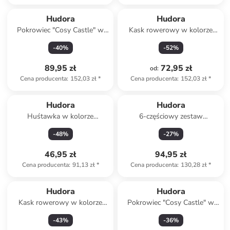
Hudora
Hudora
Pokrowiec "Cosy Castle" w
Kask rowerowy w kolorze
kolorze błękitnym na
granatowym - 4+
-
40
%
-
52
%
huśtawkę - 3+
89,95 zł
72,95 zł
od
:
Cena producenta
:
152,03 zł
*
Cena producenta
:
152,03 zł
*
Hudora
Hudora
Huśtawka w kolorze
6-częściowy zestaw
błękitnym - 3+
ochraniaczy "Pro" w kolorze
-
48
%
-
27
%
czarnym
46,95 zł
94,95 zł
Cena producenta
:
91,13 zł
*
Cena producenta
:
130,28 zł
*
Hudora
Hudora
Kask rowerowy w kolorze
Pokrowiec "Cosy Castle" w
czarno-białym
kolorze zielono-błękitnym na
-
43
%
-
36
%
huśtawkę - 3+