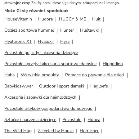
atrakcyjne ceny. Zaufaj nam i ciesz się udanymi zakupami na Limango.
Może Ci się również spodobać
:
HouseVitamin
Hudora
HUGGY & ME
Huit
Odzież sportowa hummel
Hunter
Huśtawki
Hyaluronic XT
Hyaluxir
Hyra
Pozostałe pojazdy i akcesoria dziecięce
Pozostałe sprzęty i akcesoria sportowe damskie
Hippodino
Haba
Wszystkie produkty
Pomoce do pływania dla dzieci
Babykidswwar
Outdoor i sport damski
Hagloefs
Akcesoria i zabawki dla najmłodszych
Pozostałe artykuły gospodarstwa domowego
Sztućce i naczynia dziecięce
Pozostałe
Hobea
The Wild Hug
Zelected by Houze
Herrlicher