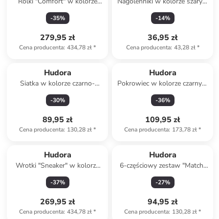
Rolki "Comfort" w kolorze
Nagolenniki w kolorze szarym
granatowym - 5+
z ochroną kostki
-
35
%
-
14
%
279,95 zł
36,95 zł
Cena producenta
:
434,78 zł
*
Cena producenta
:
43,28 zł
*
Hudora
Hudora
Siatka w kolorze czarno-
Pokrowiec w kolorze czarnym
białym do tenisa stołowego
na stół do tenisa stołowego
-
30
%
-
36
%
89,95 zł
109,95 zł
Cena producenta
:
130,28 zł
*
Cena producenta
:
173,78 zł
*
Hudora
Hudora
Wrotki "Sneaker" w kolorze
6-częściowy zestaw "Match"
granatowym - 5+
do tenisa stołowego
-
37
%
-
27
%
269,95 zł
94,95 zł
Cena producenta
:
434,78 zł
*
Cena producenta
:
130,28 zł
*