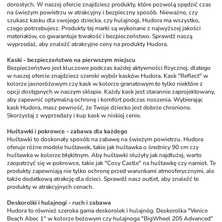
dorosłych. W naszej ofercie znajdziesz produkty, które pozwolą spędzić czas 
na świeżym powietrzu w atrakcyjny i bezpieczny sposób. Nieważne, czy 
szukasz kasku dla swojego dziecka, czy hulajnogi, Hudora ma wszystko, 
czego potrzebujesz. Produkty tej marki są wykonane z najwyższej jakości 
materiałów, co gwarantuje trwałość i bezpieczeństwo. Sprawdź naszą 
wyprzedaż, aby znaleźć atrakcyjne ceny na produkty Hudora.
Kaski - bezpieczeństwo na pierwszym miejscu
Bezpieczeństwo jest kluczowe podczas każdej aktywności fizycznej, dlatego 
w naszej ofercie znajdziesz szeroki wybór kasków Hudora. Kask "Reflect" w 
kolorze jasnoróżowym czy kask w kolorze granatowym to tylko niektóre z 
opcji dostępnych w naszym sklepie. Każdy kask jest starannie zaprojektowany, 
aby zapewnić optymalną ochronę i komfort podczas noszenia. Wybierając 
kask Hudora, masz pewność, że Twoje dziecko jest dobrze chronione. 
Skorzystaj z wyprzedaży i kup kask w niskiej cenie.
Huśtawki i pokrowce - zabawa dla każdego
Huśtawki to doskonały sposób na zabawę na świeżym powietrzu. Hudora 
oferuje różne modele huśtawek, takie jak huśtawka o średnicy 90 cm czy 
huśtawka w kolorze błękitnym. Aby huśtawki służyły jak najdłużej, warto 
zaopatrzyć się w pokrowce, takie jak "Cosy Castle" na huśtawkę czy namiot. Te 
produkty zapewniają nie tylko ochronę przed warunkami atmosferycznymi, ale 
także dodatkową atrakcję dla dzieci. Sprawdź nasz outlet, aby znaleźć te 
produkty w atrakcyjnych cenach.
Deskorolki i hulajnogi - ruch i zabawa
Hudora to również szeroka gama deskorolek i hulajnóg. Deskorolka "Venice 
Beach Abec 1" w kolorze beżowym czy hulajnoga "BigWheel 205 Advanced" 