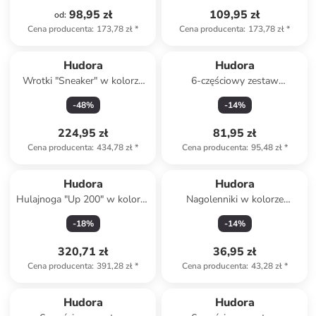
98,95 zł
109,95 zł
od
:
Cena producenta
:
173,78 zł
*
Cena producenta
:
173,78 zł
*
Hudora
Hudora
Wrotki "Sneaker" w kolorze
6-częściowy zestaw
zielonym - 5+
ochraniaczy "Kids" w kolorze
-
48
%
-
14
%
czarno-niebieskim
224,95 zł
81,95 zł
Cena producenta
:
434,78 zł
*
Cena producenta
:
95,48 zł
*
Hudora
Hudora
Hulajnoga "Up 200" w kolorze
Nagolenniki w kolorze
czerwonym - 4+
zielonym z ochroną kostki
-
18
%
-
14
%
320,71 zł
36,95 zł
Cena producenta
:
391,28 zł
*
Cena producenta
:
43,28 zł
*
Hudora
Hudora