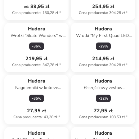
89,95 zł
254,95 zł
od
:
Cena producenta
:
130,28 zł
*
Cena producenta
:
304,28 zł
*
Hudora
Hudora
Wrotki "Skate Wonders" w
Wrotki "My First Quad LED"
kolorze błękitno-
w kolorze czerwonym - 3+
-
36
%
-
29
%
jasnoróżowym - 4+
219,95 zł
214,95 zł
Cena producenta
:
347,78 zł
*
Cena producenta
:
304,28 zł
*
Hudora
Hudora
Nagolenniki w kolorze
6-częściowy zestaw
czerwonym z ochroną kostki
ochraniaczy "Comfort" w
-
35
%
-
32
%
kolorze czarnym
27,95 zł
72,95 zł
Cena producenta
:
43,28 zł
*
Cena producenta
:
108,53 zł
*
Produkt zarezerwowany
Hudora
Hudora