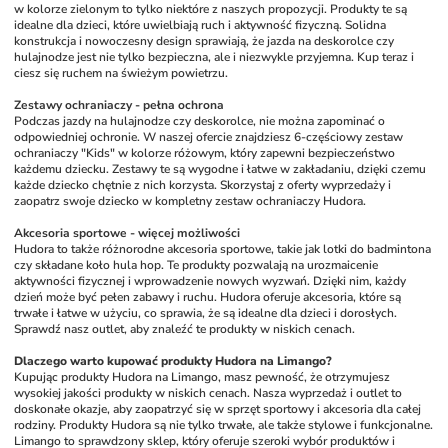
w kolorze zielonym to tylko niektóre z naszych propozycji. Produkty te są 
idealne dla dzieci, które uwielbiają ruch i aktywność fizyczną. Solidna 
konstrukcja i nowoczesny design sprawiają, że jazda na deskorolce czy 
hulajnodze jest nie tylko bezpieczna, ale i niezwykle przyjemna. Kup teraz i 
ciesz się ruchem na świeżym powietrzu.
Zestawy ochraniaczy - pełna ochrona
Podczas jazdy na hulajnodze czy deskorolce, nie można zapominać o 
odpowiedniej ochronie. W naszej ofercie znajdziesz 6-częściowy zestaw 
ochraniaczy "Kids" w kolorze różowym, który zapewni bezpieczeństwo 
każdemu dziecku. Zestawy te są wygodne i łatwe w zakładaniu, dzięki czemu 
każde dziecko chętnie z nich korzysta. Skorzystaj z oferty wyprzedaży i 
zaopatrz swoje dziecko w kompletny zestaw ochraniaczy Hudora.
Akcesoria sportowe - więcej możliwości
Hudora to także różnorodne akcesoria sportowe, takie jak lotki do badmintona 
czy składane koło hula hop. Te produkty pozwalają na urozmaicenie 
aktywności fizycznej i wprowadzenie nowych wyzwań. Dzięki nim, każdy 
dzień może być pełen zabawy i ruchu. Hudora oferuje akcesoria, które są 
trwałe i łatwe w użyciu, co sprawia, że są idealne dla dzieci i dorosłych. 
Sprawdź nasz outlet, aby znaleźć te produkty w niskich cenach.
Dlaczego warto kupować produkty Hudora na Limango?
Kupując produkty Hudora na Limango, masz pewność, że otrzymujesz 
wysokiej jakości produkty w niskich cenach. Nasza wyprzedaż i outlet to 
doskonałe okazje, aby zaopatrzyć się w sprzęt sportowy i akcesoria dla całej 
rodziny. Produkty Hudora są nie tylko trwałe, ale także stylowe i funkcjonalne. 
Limango to sprawdzony sklep, który oferuje szeroki wybór produktów i 