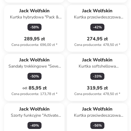
Jack Wolfskin
Jack Wolfskin
Kurtka hybrydowa "Pack &
Kurtka przeciwdeszczowa
Go" w kolorze granatowym
"Stormy Point" w kolorze
-
58
%
-
42
%
fioletowym
289,95 zł
274,95 zł
Cena producenta
:
696,00 zł
*
Cena producenta
:
478,50 zł
*
Jack Wolfskin
Jack Wolfskin
Sandały trekkingowe "Seven
Kurtka softshellowa
Seas" w kolorze granatowym
"Bornberg" w kolorze
-
50
%
-
33
%
granatowym
85,95 zł
319,95 zł
od
:
Cena producenta
:
173,78 zł
*
Cena producenta
:
478,50 zł
*
Jack Wolfskin
Jack Wolfskin
Szorty funkcyjne "Activate
Kurtka przeciwdeszczowa
Track" w kolorze granatowym
"Besler" w kolorze różowym
-
49
%
-
56
%