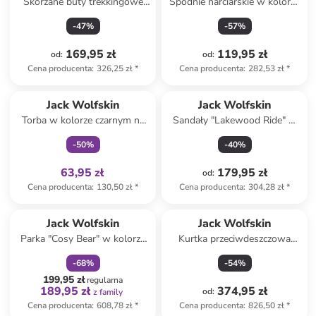
Skórzane buty trekkingowe
Spodnie narciarskie w kolorze
"Vojo Tour Texapore Mid" w
granatowym
-
47
%
-
57
%
kolorze granatowym
169,95 zł
119,95 zł
od
:
od
:
Cena producenta
:
326,25 zł
*
Cena producenta
:
282,53 zł
*
Tylko z
family
Jack Wolfskin
Jack Wolfskin
Torba w kolorze czarnym na
Sandały "Lakewood Ride" w
butelkę - 10 x 26 x 10 cm
kolorze antracytowym
-
50
%
-
40
%
63,95 zł
179,95 zł
od
:
Cena producenta
:
130,50 zł
*
Cena producenta
:
304,28 zł
*
zniżka
family
Jack Wolfskin
Jack Wolfskin
Parka "Cosy Bear" w kolorze
Kurtka przeciwdeszczowa
bordowym
"Baydream" w kolorze
-
68
%
-
54
%
błękitnym
199,95 zł
regularna
189,95 zł
374,95 zł
od
:
z family
Cena producenta
:
608,78 zł
*
Cena producenta
:
826,50 zł
*