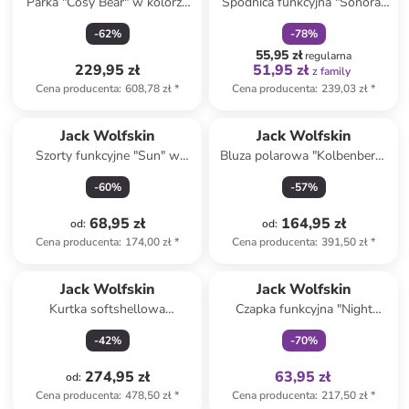
Parka "Cosy Bear" w kolorze
Spódnica funkcyjna "Sonora"
granatowym
w kolorze beżowym
-
62
%
-
78
%
55,95 zł
regularna
229,95 zł
51,95 zł
z family
Cena producenta
:
608,78 zł
*
Cena producenta
:
239,03 zł
*
Jack Wolfskin
Jack Wolfskin
Szorty funkcyjne "Sun" w
Bluza polarowa "Kolbenberg"
kolorze różowym
w kolorze czarnym
-
60
%
-
57
%
68,95 zł
164,95 zł
od
:
od
:
Cena producenta
:
174,00 zł
*
Cena producenta
:
391,50 zł
*
Tylko z
family
Jack Wolfskin
Jack Wolfskin
Kurtka softshellowa
Czapka funkcyjna "Night
"Bornberg" w kolorze czarnym
Hawk" w kolorze czarnym
-
42
%
-
70
%
274,95 zł
63,95 zł
od
:
Cena producenta
:
478,50 zł
*
Cena producenta
:
217,50 zł
*