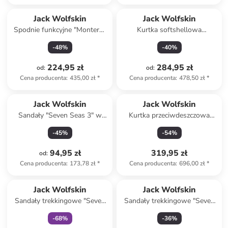
Jack Wolfskin
Jack Wolfskin
Spodnie funkcyjne "Montero"
Kurtka softshellowa
w kolorze granatowym
"Bornberg" w kolorze
-
48
%
-
40
%
granatowym
224,95 zł
284,95 zł
od
:
od
:
Cena producenta
:
435,00 zł
*
Cena producenta
:
478,50 zł
*
Jack Wolfskin
Jack Wolfskin
Sandały "Seven Seas 3" w
Kurtka przeciwdeszczowa
kolorze czarnym
"Besler" w kolorze
-
45
%
-
54
%
oliwkowym
94,95 zł
319,95 zł
od
:
Cena producenta
:
173,78 zł
*
Cena producenta
:
696,00 zł
*
Tylko z
family
Jack Wolfskin
Jack Wolfskin
Sandały trekkingowe "Seven
Sandały trekkingowe "Seven
Seas" w kolorze zielono-
Seas" w kolorze turkusowo-
-
68
%
-
36
%
różowo-granatowym
różowym