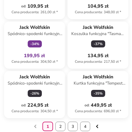
109,95 zł
104,95 zł
od
:
Cena producenta
:
261,00 zł
*
Cena producenta
:
348,00 zł
*
Tylko z
family
Jack Wolfskin
Jack Wolfskin
Spódnico-spodenki funkcyjne
Koszulka funkcyjna "Tasman"
"Desert" w kolorze
w kolorze fioletowym
-
34
%
-
37
%
granatowym
199,95 zł
134,95 zł
Cena producenta
:
304,50 zł
*
Cena producenta
:
217,50 zł
*
Jack Wolfskin
Jack Wolfskin
Spódnico-spodenki funkcyjne
Kurtka funkcyjna "Tempest
w kolorze khaki
2L" w kolorze czarnym
-
26
%
-
35
%
224,95 zł
449,95 zł
od
:
od
:
Cena producenta
:
304,50 zł
*
Cena producenta
:
696,00 zł
*
1
2
3
4