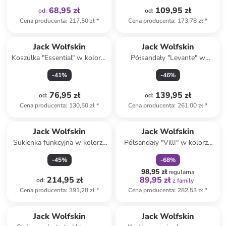
68,95 zł
109,95 zł
od
:
od
:
Cena producenta
:
217,50 zł
*
Cena producenta
:
173,78 zł
*
Jack Wolfskin
Jack Wolfskin
Koszulka "Essential" w kolorze
Półsandały "Levante" w
czarnym
kolorze granatowo-różowym
-
41
%
-
46
%
76,95 zł
139,95 zł
od
:
od
:
Cena producenta
:
130,50 zł
*
Cena producenta
:
261,00 zł
*
zniżka
family
Jack Wolfskin
Jack Wolfskin
Sukienka funkcyjna w kolorze
Półsandały "VillI" w kolorze
granatowym
czarnym
-
45
%
-
68
%
98,95 zł
regularna
214,95 zł
89,95 zł
od
:
z family
Cena producenta
:
391,28 zł
*
Cena producenta
:
282,53 zł
*
Jack Wolfskin
Jack Wolfskin