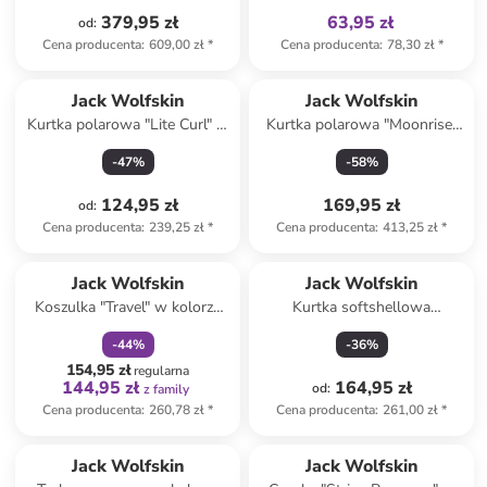
379,95 zł
63,95 zł
od
:
Cena producenta
:
609,00 zł
*
Cena producenta
:
78,30 zł
*
Jack Wolfskin
Jack Wolfskin
Kurtka polarowa "Lite Curl" w
Kurtka polarowa "Moonrise"
kolorze granatowym
w kolorze granatowym
-
47
%
-
58
%
124,95 zł
169,95 zł
od
:
Cena producenta
:
239,25 zł
*
Cena producenta
:
413,25 zł
*
zniżka
family
Jack Wolfskin
Jack Wolfskin
Koszulka "Travel" w kolorze
Kurtka softshellowa
czarnym
"Fourwinds" w kolorze
-
44
%
-
36
%
niebieskim
154,95 zł
regularna
144,95 zł
164,95 zł
od
:
z family
Cena producenta
:
260,78 zł
*
Cena producenta
:
261,00 zł
*
Tylko z
family
Jack Wolfskin
Jack Wolfskin