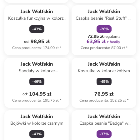
zniżka
family
Jack Wolfskin
Jack Wolfskin
Koszulka funkcyjna w kolorze
Czapka beanie "Real Stuff" w
granatowym
kolorze miętowym
-
43
%
-
26
%
72,95 zł
regularna
98,95 zł
63,95 zł
od
:
z family
Cena producenta
:
174,00 zł
*
Cena producenta
:
87,00 zł
*
Jack Wolfskin
Jack Wolfskin
Sandały w kolorze
Koszulka w kolorze żółtym
turkusowo-różowym
-
46
%
-
49
%
104,95 zł
76,95 zł
od
:
Cena producenta
:
195,75 zł
*
Cena producenta
:
152,25 zł
*
zniżka
family
Jack Wolfskin
Jack Wolfskin
Bojówki w kolorze czarnym
Czapka beanie "Badge" w
kolorze niebieskim
-
43
%
-
37
%