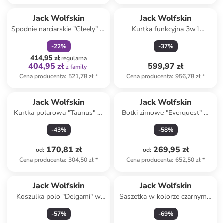
zniżka
family
Jack Wolfskin
Jack Wolfskin
Spodnie narciarskie "Gleely" w
Kurtka funkcyjna 3w1
kolorze khaki
"Taubenberg" w kolorze
-
22
%
-
37
%
czarnym
414,95 zł
regularna
404,95 zł
599,97 zł
z family
Cena producenta
:
521,78 zł
*
Cena producenta
:
956,78 zł
*
Jack Wolfskin
Jack Wolfskin
Kurtka polarowa "Taunus" w
Botki zimowe "Everquest" w
kolorze różowym
kolorze beżowym
-
43
%
-
58
%
170,81 zł
269,95 zł
od
:
od
:
Cena producenta
:
304,50 zł
*
Cena producenta
:
652,50 zł
*
Jack Wolfskin
Jack Wolfskin
Koszulka polo "Delgami" w
Saszetka w kolorze czarnym -
kolorze czarnym
27 x 18 x 12 cm
-
57
%
-
69
%