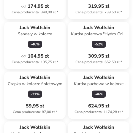
174,95 zł
319,95 zł
od
:
Cena producenta
:
348,00 zł
*
Cena producenta
:
739,50 zł
*
Jack Wolfskin
Jack Wolfskin
Sandały w kolorze
Kurtka polarowa "Hydro Grid"
granatowo-jasnozielonym
w kolorze czarnym
-
46
%
-
52
%
104,95 zł
309,95 zł
od
:
Cena producenta
:
195,75 zł
*
Cena producenta
:
652,50 zł
*
Jack Wolfskin
Jack Wolfskin
Czapka w kolorze fioletowym
Kurtka puchowa w kolorze
zielonym
-
31
%
-
46
%
59,95 zł
624,95 zł
Cena producenta
:
87,00 zł
*
Cena producenta
:
1174,28 zł
*
Jack Wolfskin
Jack Wolfskin