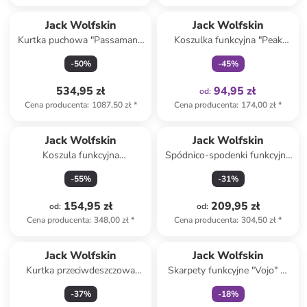
Tylko z
family
Jack Wolfskin
Jack Wolfskin
Kurtka puchowa "Passamani"
Koszulka funkcyjna "Peak
w kolorze granatowym
Graphic" w kolorze czarnym
-
50
%
-
45
%
534,95 zł
94,95 zł
od
:
Cena producenta
:
1087,50 zł
*
Cena producenta
:
174,00 zł
*
Jack Wolfskin
Jack Wolfskin
Koszula funkcyjna
Spódnico-spodenki funkcyjne
"Wanderweg" w kolorze
w kolorze różowym
-
55
%
-
31
%
pomarańczowym
154,95 zł
209,95 zł
od
:
od
:
Cena producenta
:
348,00 zł
*
Cena producenta
:
304,50 zł
*
Tylko z
family
Jack Wolfskin
Jack Wolfskin
Kurtka przeciwdeszczowa
Skarpety funkcyjne "Vojo" w
"Wildbound" w kolorze
kolorze czarno-szarym
-
37
%
-
18
%
beżowym