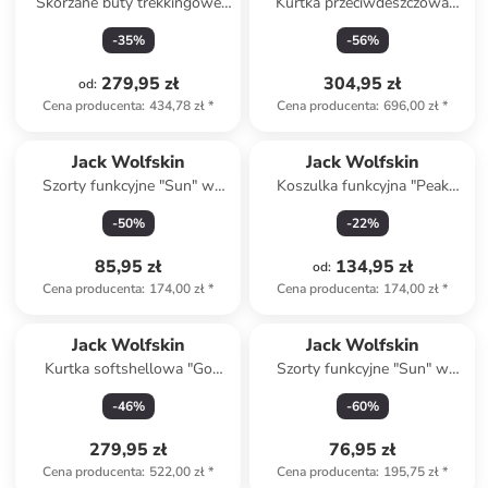
Skórzane buty trekkingowe
Kurtka przeciwdeszczowa
"TEXAPORE" w kolorze
"Besler" w kolorze fioletowym
-
35
%
-
56
%
ciemnoszarym
279,95 zł
304,95 zł
od
:
Cena producenta
:
434,78 zł
*
Cena producenta
:
696,00 zł
*
Jack Wolfskin
Jack Wolfskin
Szorty funkcyjne "Sun" w
Koszulka funkcyjna "Peak
kolorze khaki
Graphic" w kolorze niebieskim
-
50
%
-
22
%
85,95 zł
134,95 zł
od
:
Cena producenta
:
174,00 zł
*
Cena producenta
:
174,00 zł
*
Jack Wolfskin
Jack Wolfskin
Kurtka softshellowa "Go
Szorty funkcyjne "Sun" w
Hike" w kolorze
kolorze niebieskim
-
46
%
-
60
%
pomarańczowym
279,95 zł
76,95 zł
Cena producenta
:
522,00 zł
*
Cena producenta
:
195,75 zł
*