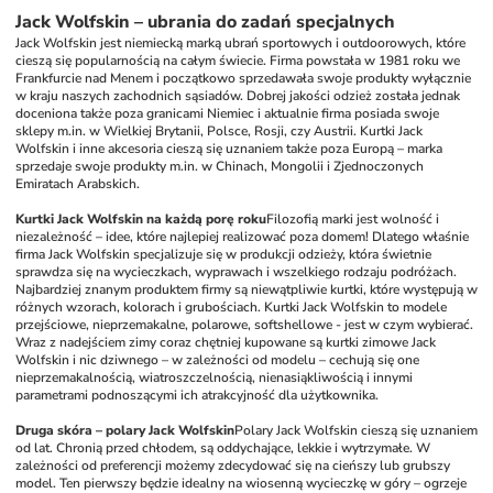
Jack Wolfskin – ubrania do zadań specjalnych
Jack Wolfskin jest niemiecką marką ubrań sportowych i outdoorowych, które 
cieszą się popularnością na całym świecie. Firma powstała w 1981 roku we 
Frankfurcie nad Menem i początkowo sprzedawała swoje produkty wyłącznie 
w kraju naszych zachodnich sąsiadów. Dobrej jakości odzież została jednak 
doceniona także poza granicami Niemiec i aktualnie firma posiada swoje 
sklepy m.in. w Wielkiej Brytanii, Polsce, Rosji, czy Austrii. Kurtki Jack 
Wolfskin i inne akcesoria cieszą się uznaniem także poza Europą – marka 
sprzedaje swoje produkty m.in. w Chinach, Mongolii i Zjednoczonych 
Emiratach Arabskich.
Kurtki Jack Wolfskin na każdą porę roku
Filozofią marki jest wolność i 
niezależność – idee, które najlepiej realizować poza domem! Dlatego właśnie 
firma Jack Wolfskin specjalizuje się w produkcji odzieży, która świetnie 
sprawdza się na wycieczkach, wyprawach i wszelkiego rodzaju podróżach. 
Najbardziej znanym produktem firmy są niewątpliwie kurtki, które występują w 
różnych wzorach, kolorach i grubościach. Kurtki Jack Wolfskin to modele 
przejściowe, nieprzemakalne, polarowe, softshellowe - jest w czym wybierać. 
Wraz z nadejściem zimy coraz chętniej kupowane są kurtki zimowe Jack 
Wolfskin i nic dziwnego – w zależności od modelu – cechują się one 
nieprzemakalnością, wiatroszczelnością, nienasiąkliwością i innymi 
parametrami podnoszącymi ich atrakcyjność dla użytkownika.
Druga skóra – polary Jack Wolfskin
Polary Jack Wolfskin cieszą się uznaniem 
od lat. Chronią przed chłodem, są oddychające, lekkie i wytrzymałe. W 
zależności od preferencji możemy zdecydować się na cieńszy lub grubszy 
model. Ten pierwszy będzie idealny na wiosenną wycieczkę w góry – ogrzeje 