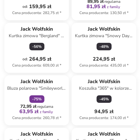
89,95 zł
regularna
159,95 zł
81,95 zł
od
:
z family
Cena producenta
:
282,75 zł
*
Cena producenta
:
130,50 zł
*
Jack Wolfskin
Jack Wolfskin
Kurtka zimowa "Bergland" w
Kurtka zimowa "Snowy Days"
kolorze czarnym
w kolorze szaro-oliwkowym
-
56
%
-
48
%
264,95 zł
224,95 zł
od
:
Cena producenta
:
609,00 zł
*
Cena producenta
:
435,00 zł
*
zniżka
family
Jack Wolfskin
Jack Wolfskin
Bluza polarowa "Smileyworld"
Koszulka "365" w kolorze
w kolorze pomarańczowym
antracytowym
-
75
%
-
45
%
72,95 zł
regularna
63,95 zł
94,95 zł
z family
Cena producenta
:
260,78 zł
*
Cena producenta
:
174,00 zł
*
Jack Wolfskin
Jack Wolfskin