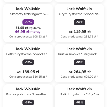
zniżka
family
Jack Wolfskin
Jack Wolfskin
Skarpety trekkingowe w
Buty turystyczne "Woodland"
kolorze biało-szaro-
w kolorze antracytowym
-
56
%
-
57
%
pomarańczowym
51,95 zł
regularna
46,95 zł
119,95 zł
od
:
z family
Cena producenta
:
108,53 zł
*
Cena producenta
:
282,75 zł
*
Jack Wolfskin
Jack Wolfskin
Botki turystyczne "Woodland"
Kurtka zimowa "Bergland" w
w kolorze czarnym
kolorze granatowym
-
57
%
-
56
%
139,95 zł
264,95 zł
od
:
od
:
Cena producenta
:
326,25 zł
*
Cena producenta
:
609,00 zł
*
Jack Wolfskin
Jack Wolfskin
Kurtka polarowa "Baiselberg"
Botki turystyczne "Vojo" w
w kolorze miętowym
kolorze granatowym
-
52
%
-
58
%