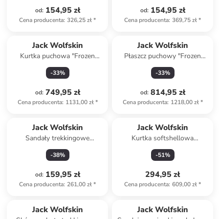
154,95 zł
154,95 zł
od
:
od
:
Cena producenta
:
326,25 zł
*
Cena producenta
:
369,75 zł
*
Jack Wolfskin
Jack Wolfskin
Kurtka puchowa "Frozen
Płaszcz puchowy "Frozen
Palace" w kolorze czarnym
Palace" w kolorze żółtym
-
33
%
-
33
%
749,95 zł
814,95 zł
od
:
od
:
Cena producenta
:
1131,00 zł
*
Cena producenta
:
1218,00 zł
*
Jack Wolfskin
Jack Wolfskin
Sandały trekkingowe
Kurtka softshellowa
"Levente" w kolorze czarnym
"Windhain" w kolorze
-
38
%
-
51
%
fioletowym
159,95 zł
294,95 zł
od
:
Cena producenta
:
261,00 zł
*
Cena producenta
:
609,00 zł
*
Jack Wolfskin
Jack Wolfskin