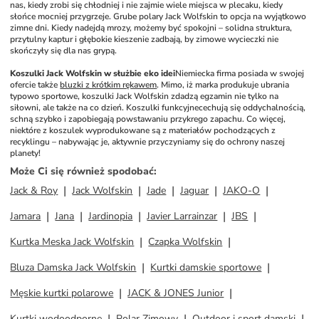
nas, kiedy zrobi się chłodniej i nie zajmie wiele miejsca w plecaku, kiedy 
słońce mocniej przygrzeje. Grube polary Jack Wolfskin to opcja na wyjątkowo 
zimne dni. Kiedy nadejdą mrozy, możemy być spokojni – solidna struktura, 
przytulny kaptur i głębokie kieszenie zadbają, by zimowe wycieczki nie 
skończyły się dla nas grypą.
Koszulki Jack Wolfskin w służbie eko idei
Niemiecka firma posiada w swojej 
ofercie także 
bluzki z krótkim rękawem
. Mimo, iż marka produkuje ubrania 
typowo sportowe, koszulki Jack Wolfskin zdadzą egzamin nie tylko na 
siłowni, ale także na co dzień. Koszulki funkcyjne
cechują się oddychalnością, 
schną szybko i zapobiegają powstawaniu przykrego zapachu. Co więcej, 
niektóre z koszulek wyprodukowane są z materiałów pochodzących z 
recyklingu – nabywając je, aktywnie przyczyniamy się do ochrony naszej 
planety!
Może Ci się również spodobać
:
Jack & Roy
Jack Wolfskin
Jade
Jaguar
JAKO-O
Jamara
Jana
Jardinopia
Javier Larrainzar
JBS
Kurtka Meska Jack Wolfskin
Czapka Wolfskin
Bluza Damska Jack Wolfskin
Kurtki damskie sportowe
Męskie kurtki polarowe
JACK & JONES Junior
Kurtki wodoodporne
Polar Zimowy
Outdoor i sport damski