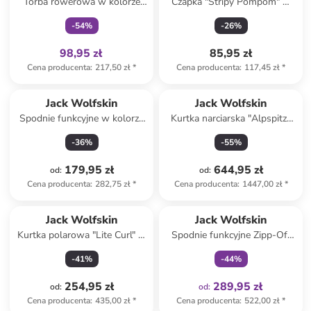
Torba rowerowa w kolorze
Czapka "Stripy Pompom" w
czarnym - 22 x 10 x 9 cm
kolorze granatowo-białym
-
54
%
-
26
%
98,95 zł
85,95 zł
Cena producenta
:
217,50 zł
*
Cena producenta
:
117,45 zł
*
Jack Wolfskin
Jack Wolfskin
Spodnie funkcyjne w kolorze
Kurtka narciarska "Alpspitze
beżowo-czarnym
Tour" w kolorze
-
36
%
-
55
%
antracytowym
179,95 zł
644,95 zł
od
:
od
:
Cena producenta
:
282,75 zł
*
Cena producenta
:
1447,00 zł
*
Tylko z
family
Jack Wolfskin
Jack Wolfskin
Kurtka polarowa "Lite Curl" w
Spodnie funkcyjne Zipp-Off
kolorze różowym
"Hikeout" w kolorze zielonym
-
41
%
-
44
%
254,95 zł
289,95 zł
od
:
od
:
Cena producenta
:
435,00 zł
*
Cena producenta
:
522,00 zł
*