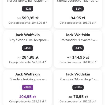
Kurtka funkcyjna "Jasper" w
Kurtka polarowa "Taunus" w
kolorze czarnym
kolorze żółtym
-
42
%
-
51
%
599,95 zł
94,95 zł
od
:
Cena producenta
:
1044,00 zł
*
Cena producenta
:
195,75 zł
*
Jack Wolfskin
Jack Wolfskin
Buty "Wide Hike Texapore
Półsandały "Levante" w
Low" w kolorze
kolorze granatowym
-
45
%
-
44
%
jasnoróżowym do biegania
284,95 zł
144,95 zł
od
:
od
:
Cena producenta
:
522,00 zł
*
Cena producenta
:
261,00 zł
*
Tylko z
family
Jack Wolfskin
Jack Wolfskin
Sandały trekkingowe w
Koszulka "More Hugs" w
kolorze turkusowo-
kolorze granatowym
-
56
%
-
49
%
granatowym
104,95 zł
76,95 zł
od
:
Cena producenta
:
239,25 zł
*
Cena producenta
:
152,25 zł
*