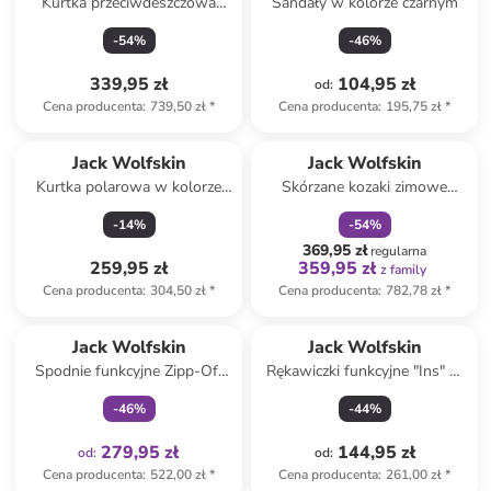
Kurtka przeciwdeszczowa
Sandały w kolorze czarnym
"Pack & Go" w kolorze
-
54
%
-
46
%
turkusowym
339,95 zł
104,95 zł
od
:
Cena producenta
:
739,50 zł
*
Cena producenta
:
195,75 zł
*
zniżka
family
Jack Wolfskin
Jack Wolfskin
Kurtka polarowa w kolorze
Skórzane kozaki zimowe
zielonym
"Queenstown Texapore" w
-
14
%
-
54
%
kolorze beżowym
369,95 zł
regularna
259,95 zł
359,95 zł
z family
Cena producenta
:
304,50 zł
*
Cena producenta
:
782,78 zł
*
Tylko z
family
Jack Wolfskin
Jack Wolfskin
Spodnie funkcyjne Zipp-Off
Rękawiczki funkcyjne "Ins" w
"Hikeout" w kolorze czarnym
kolorze czarnym
-
46
%
-
44
%
279,95 zł
144,95 zł
od
:
od
:
Cena producenta
:
522,00 zł
*
Cena producenta
:
261,00 zł
*