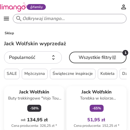
family
Sklep
Jack Wolfskin wyprzedaż
1
Popularność
Wszystkie filtry
SALE
Mężczyzna
Świąteczne inspiracje
Kobieta
Dzi
Tylko z
family
Jack Wolfskin
Jack Wolfskin
Buty trekkingowe "Vojo Tour
Torebka w kolorze
Texapore" w kolorze czarnym
granatowym - 23 x 18 cm
-
58
%
-
65
%
134,95 zł
51,95 zł
od
:
Cena producenta
:
326,25 zł
*
Cena producenta
:
152,25 zł
*