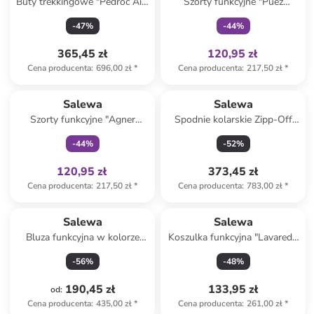
Buty trekkingowe "Pedroc Air"
Szorty funkcyjne "Puez
w kolorze czerwonym
Talveno 4" w kolorze khaki
-
47
%
-
44
%
365,45 zł
120,95 zł
Cena producenta
:
696,00 zł
*
Cena producenta
:
217,50 zł
*
Tylko z
family
Salewa
Salewa
Szorty funkcyjne "Agner
Spodnie kolarskie Zipp-Off
Durastretch" w kolorze
"Vento Hemp/Durastretch" w
-
44
%
-
52
%
granatowym
kolorze czarnym
120,95 zł
373,45 zł
Cena producenta
:
217,50 zł
*
Cena producenta
:
783,00 zł
*
Salewa
Salewa
Bluza funkcyjna w kolorze
Koszulka funkcyjna "Lavaredo
czerwonym
Hemp" w kolorze beżowym
-
56
%
-
48
%
190,45 zł
133,95 zł
od
:
Cena producenta
:
435,00 zł
*
Cena producenta
:
261,00 zł
*