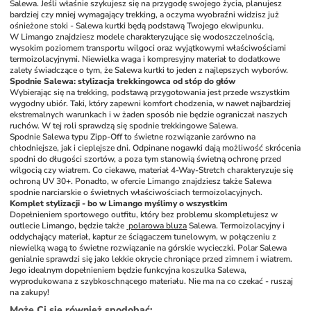
Salewa. Jeśli właśnie szykujesz się na przygodę swojego życia, planujesz 
bardziej czy mniej wymagający trekking, a oczyma wyobraźni widzisz już 
ośnieżone stoki - Salewa kurtki będą podstawą Twojego ekwipunku. 
W Limango znajdziesz modele charakteryzujące się wodoszczelnością, 
wysokim poziomem transportu wilgoci oraz wyjątkowymi właściwościami 
termoizolacyjnymi. Niewielka waga i kompresyjny materiał to dodatkowe 
zalety świadczące o tym, że Salewa kurtki to jeden z najlepszych wyborów. 
Spodnie Salewa: stylizacja trekkingowca od stóp do głów 
Wybierając się na trekking, podstawą przygotowania jest przede wszystkim 
wygodny ubiór. Taki, który zapewni komfort chodzenia, w nawet najbardziej 
ekstremalnych warunkach i w żaden sposób nie będzie ograniczał naszych 
ruchów. W tej roli sprawdzą się spodnie trekkingowe Salewa. 
Spodnie Salewa typu Zipp-Off to świetne rozwiązanie zarówno na 
chłodniejsze, jak i cieplejsze dni. Odpinane nogawki dają możliwość skrócenia 
spodni do długości szortów, a poza tym stanowią świetną ochronę przed 
wilgocią czy wiatrem. Co ciekawe, materiał 4-Way-Stretch charakteryzuje się 
ochroną UV 30+. Ponadto, w ofercie Limango znajdziesz także Salewa 
spodnie narciarskie o świetnych właściwościach termoizolacyjnych. 
Komplet stylizacji - bo w Limango myślimy o wszystkim
Dopełnieniem sportowego outfitu, który bez problemu skompletujesz w 
outlecie Limango, będzie także 
 polarowa bluza
 Salewa. Termoizolacyjny i 
oddychający materiał, kaptur ze ściągaczem tunelowym, w połączeniu z 
niewielką wagą to świetne rozwiązanie na górskie wycieczki. Polar Salewa 
genialnie sprawdzi się jako lekkie okrycie chroniące przed zimnem i wiatrem. 
Jego idealnym dopełnieniem będzie funkcyjna koszulka Salewa, 
wyprodukowana z szybkoschnącego materiału. Nie ma na co czekać - ruszaj 
na zakupy! 
Może Ci się również spodobać
: