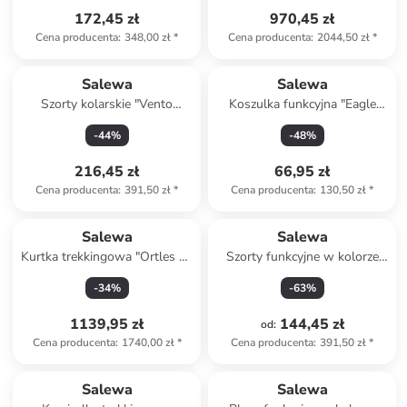
172,45 zł
970,45 zł
Cena producenta
:
348,00 zł
*
Cena producenta
:
2044,50 zł
*
Salewa
Salewa
Szorty kolarskie "Vento
Koszulka funkcyjna "Eagle
Merino Short Liner" w kolorze
Dry" w kolorze granatowym
-
44
%
-
48
%
czarnym
216,45 zł
66,95 zł
Cena producenta
:
391,50 zł
*
Cena producenta
:
130,50 zł
*
Salewa
Salewa
Kurtka trekkingowa "Ortles 3L
Szorty funkcyjne w kolorze
Powertex" w kolorze żółtym
beżowym
-
34
%
-
63
%
1139,95 zł
144,45 zł
od
:
Cena producenta
:
1740,00 zł
*
Cena producenta
:
391,50 zł
*
Salewa
Salewa