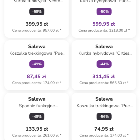
Kurtka funkcyjna "Vento
Kurtka hybrydowa "Puez
Powertex 2.5 Layers" w
Powertex" w kolorze khaki
-
58
%
-
50
%
kolorze czarno-jasnoróżowym
399,95 zł
599,95 zł
Cena producenta
:
957,00 zł
*
Cena producenta
:
1218,00 zł
*
Tylko z
family
Tylko z
family
Salewa
Salewa
Koszulka trekkingowa "Puez
Kurtka hybrydowa "Ortles
Dry" w kolorze
Hybrid Tirolwool®
-
49
%
-
44
%
jasnobrązowym
Responsive" w kolorze
bordowym
87,45 zł
311,45 zł
Cena producenta
:
174,00 zł
*
Cena producenta
:
565,50 zł
*
Salewa
Salewa
Spodnie funkcyjne
Koszulka trekkingowa "Puez
"Rosengarten" w kolorze
Sporty Dry" w kolorze białym
-
48
%
-
56
%
bordowym
133,95 zł
74,95 zł
Cena producenta
:
261,00 zł
*
Cena producenta
:
174,00 zł
*