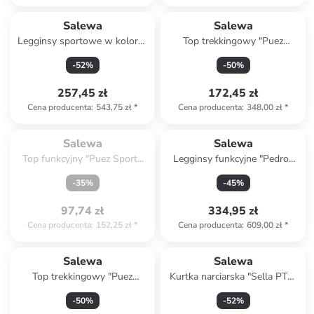
Salewa
Salewa
Legginsy sportowe w kolorze
Top trekkingowy "Puez
niebieskim
Merino" w kolorze
-
52
%
-
50
%
lawendowym
257,45 zł
172,45 zł
Cena producenta
:
543,75 zł
*
Cena producenta
:
348,00 zł
*
Spóźniłeś się.

Wyprzedane
Salewa
Salewa
Top funkcyjny "Puez Sporty
Legginsy funkcyjne "Pedroc
Dry" w kolorze zielonym
Dry Responsive" w kolorze
-
35
%
-
45
%
czerwonym
97,74 zł
334,95 zł
Cena producenta
:
152,25 zł
*
Cena producenta
:
609,00 zł
*
Salewa
Salewa
Top trekkingowy "Puez
Kurtka narciarska "Sella PTX"
Merino" w kolorze
w kolorze czerwonym
-
50
%
-
52
%
szarobrązowym