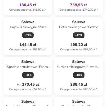
180,45 zł
738,95 zł
Cena producenta
:
348,00 zł
*
Cena producenta
:
1740,00 zł
*
Produkt zarezerwowany
Salewa
Salewa
Bojówki funkcyjne "Puez
Botki trekkingowe "Pedroc
Durastretch" w kolorze
Pro Powertex Mid" w kolorze
-
63
%
-
47
%
jasnoróżowym
szarym
144,45 zł
499,20 zł
Cena producenta
:
391,50 zł
*
Cena producenta
:
957,00 zł
*
Salewa
Salewa
Spodnie sztruksowe "Fanes"
Kurtka trekkingowa "Lavaredo
w kolorze czarnym
Hemp" w kolorze bordowym
-
58
%
-
48
%
270,45 zł
288,45 zł
od
:
Cena producenta
:
652,50 zł
*
Cena producenta
:
565,50 zł
*
Tylko z
family
Produkt zarezerwowany
Salewa
Salewa