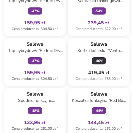
Top hybrydowy "Pedroc Dry"
Kamizelka trekkingowa
w kolorze szarym
"Pedroc Durastretch Light" w
-
47
%
-
54
%
kolorze czerwonym
159,95 zł
239,45 zł
Cena producenta
:
304,50 zł
*
Cena producenta
:
522,00 zł
*
Tylko z
family
Salewa
Salewa
Top hybrydowy "Pedroc Dry"
Kurtka kolarska "Vento
w kolorze czerwonym
Merino" w kolorze
-
47
%
-
46
%
jasnoróżowo-czarnym
159,95 zł
419,45 zł
Cena producenta
:
304,50 zł
*
Cena producenta
:
783,00 zł
*
Tylko z
family
Tylko z
family
Salewa
Salewa
Spodnie funkcyjne
Koszulka funkcyjna "Red Bull
"Rosengarten" w kolorze
X-Alps" w kolorze czerwonym
-
48
%
-
44
%
niebieskim
133,95 zł
144,45 zł
Cena producenta
:
261,00 zł
*
Cena producenta
:
261,00 zł
*