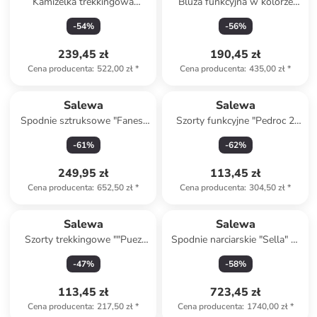
Kamizelka trekkingowa
Bluza funkcyjna w kolorze
"Pedroc Durastretch Light" w
khaki
-
54
%
-
56
%
kolorze niebieskim
239,45 zł
190,45 zł
Cena producenta
:
522,00 zł
*
Cena producenta
:
435,00 zł
*
Salewa
Salewa
Spodnie sztruksowe "Fanes"
Szorty funkcyjne "Pedroc 2
w kolorze brązowym
Durastretch" w kolorze
-
61
%
-
62
%
różowym
249,95 zł
113,45 zł
Cena producenta
:
652,50 zł
*
Cena producenta
:
304,50 zł
*
Salewa
Salewa
Szorty trekkingowe ""Puez
Spodnie narciarskie "Sella" w
Talveno Durastretch" w
kolorze jasnoróżowym
-
47
%
-
58
%
kolorze bordowym
113,45 zł
723,45 zł
Cena producenta
:
217,50 zł
*
Cena producenta
:
1740,00 zł
*