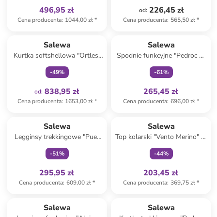
496,95 zł
226,45 zł
od
:
Cena producenta
:
1044,00 zł
*
Cena producenta
:
565,50 zł
*
Tylko z
family
Tylko z
family
Salewa
Salewa
Kurtka softshellowa "Ortles"
Spodnie funkcyjne "Pedroc 2"
w kolorze czarnym
w kolorze jasnobrązowym
-
49
%
-
61
%
838,95 zł
265,45 zł
od
:
Cena producenta
:
1653,00 zł
*
Cena producenta
:
696,00 zł
*
Tylko z
family
Tylko z
family
Salewa
Salewa
Legginsy trekkingowe "Puez
Top kolarski "Vento Merino" w
Dry Responsive" w kolorze
kolorze jasnoróżowo-czarnym
-
51
%
-
44
%
bordowo-czarnym
295,95 zł
203,45 zł
Cena producenta
:
609,00 zł
*
Cena producenta
:
369,75 zł
*
Tylko z
family
Salewa
Salewa