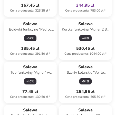
167,45 zł
344,95 zł
Cena producenta
:
326,25 zł
*
Cena producenta
:
783,00 zł
*
Salewa
Salewa
Bojówki funkcyjne "Pedroc
Kurtka funkcyjna "Agner 2 3L
Pro Durastretch" w kolorze
Powertex" w kolorze
-
52
%
-
49
%
czerwonym
niebieskim
185,45 zł
530,45 zł
Cena producenta
:
391,50 zł
*
Cena producenta
:
1044,00 zł
*
Salewa
Salewa
Top funkcyjny "Agner" w
Szorty kolarskie "Vento
kolorze szarym
Hemp/Durastretch" w kolorze
-
40
%
-
54
%
szaro-jasnobrązowym
77,45 zł
254,95 zł
Cena producenta
:
130,50 zł
*
Cena producenta
:
565,50 zł
*
Tylko z
family
Salewa
Salewa