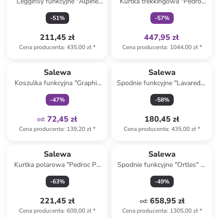
Legginsy funkcyjne "Alpine
Kurtka trekkingowa "Pedroc
Hemp" w kolorze bordowym
Pro Polartec Alpha" w kolorze
-
51
%
-
57
%
czarnym
211,45 zł
447,95 zł
Cena producenta
:
435,00 zł
*
Cena producenta
:
1044,00 zł
*
Tylko z
family
Salewa
Salewa
Koszulka funkcyjna "Graphic
Spodnie funkcyjne "Lavaredo"
Dry" w kolorze
w kolorze jasnobrązowym
-
47
%
-
58
%
pomarańczowym
72,45 zł
180,45 zł
od
:
Cena producenta
:
139,20 zł
*
Cena producenta
:
435,00 zł
*
Salewa
Salewa
Kurtka polarowa "Pedroc PL
Spodnie funkcyjne "Ortles" w
2" w kolorze jasnobrązowym
kolorze czarnym
-
63
%
-
49
%
221,45 zł
658,95 zł
od
:
Cena producenta
:
609,00 zł
*
Cena producenta
:
1305,00 zł
*