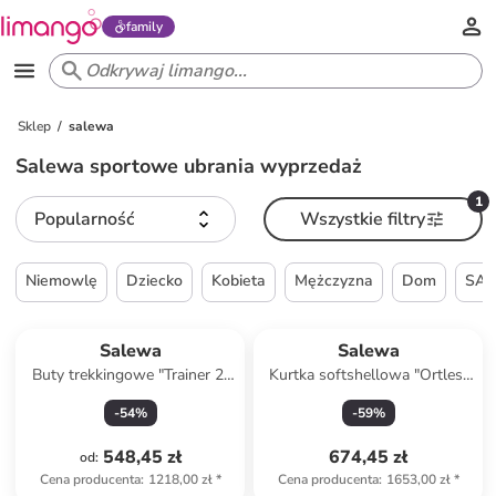
family
Sklep
salewa
Salewa sportowe ubrania wyprzedaż
1
Popularność
Wszystkie filtry
Niemowlę
Dziecko
Kobieta
Mężczyzna
Dom
SAL
Salewa
Salewa
Buty trekkingowe "Trainer 2"
Kurtka softshellowa "Ortles"
w kolorze czarnym
w kolorze niebieskim
-
54
%
-
59
%
548,45 zł
674,45 zł
od
:
Cena producenta
:
1218,00 zł
*
Cena producenta
:
1653,00 zł
*