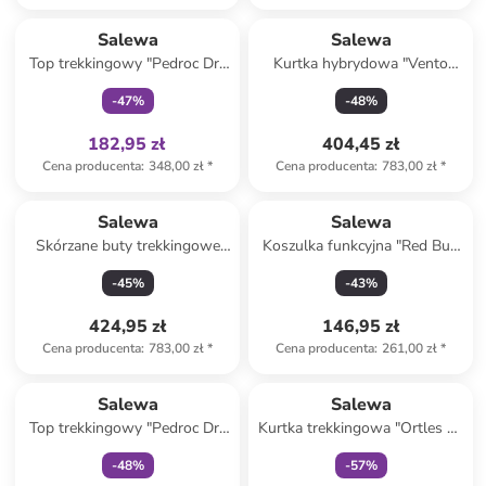
Tylko z
family
Salewa
Salewa
Top trekkingowy "Pedroc Dry
Kurtka hybrydowa "Vento
Responsive" w kolorze
Merino" w kolorze oliwkowo-
-
47
%
-
48
%
czarnym
czarnym
182,95 zł
404,45 zł
Cena producenta
:
348,00 zł
*
Cena producenta
:
783,00 zł
*
Produkt zarezerwowany
Salewa
Salewa
Skórzane buty trekkingowe
Koszulka funkcyjna "Red Bull
"Wildfire Leather GTX" w
X-Alps" w kolorze białym
-
45
%
-
43
%
kolorze czarnym
424,95 zł
146,95 zł
Cena producenta
:
783,00 zł
*
Cena producenta
:
261,00 zł
*
Tylko z
family
Tylko z
family
Salewa
Salewa
Top trekkingowy "Pedroc Dry
Kurtka trekkingowa "Ortles 3L
Responsive" w kolorze
Powertex" w kolorze
-
48
%
-
57
%
czerwonym
niebieskim