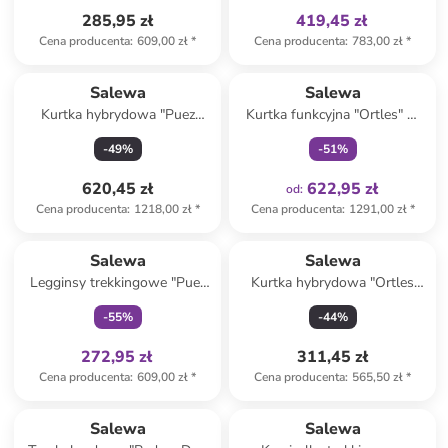
285,95 zł
419,45 zł
Cena producenta
:
609,00 zł
*
Cena producenta
:
783,00 zł
*
Tylko z
family
Salewa
Salewa
Kurtka hybrydowa "Puez
Kurtka funkcyjna "Ortles" w
Powertex" w kolorze khaki
kolorze czerwonym
-
49
%
-
51
%
620,45 zł
622,95 zł
od
:
Cena producenta
:
1218,00 zł
*
Cena producenta
:
1291,00 zł
*
Tylko z
family
Salewa
Salewa
Legginsy trekkingowe "Puez
Kurtka hybrydowa "Ortles
Hemp" w kolorze khaki
Hybrid Tirolwool®
-
55
%
-
44
%
Responsive" w kolorze
niebieskim
272,95 zł
311,45 zł
Cena producenta
:
609,00 zł
*
Cena producenta
:
565,50 zł
*
Tylko z
family
Tylko z
family
Salewa
Salewa