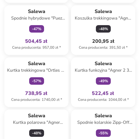
Tylko z
family
Salewa
Salewa
Spodnie hybrydowe "Puez
Koszulka trekkingowa "Agner
Powertex" w kolorze khaki
Merino" w kolorze beżowym
-
47
%
-
48
%
504,45 zł
200,95 zł
Cena producenta
:
957,00 zł
*
Cena producenta
:
391,50 zł
*
Tylko z
family
Tylko z
family
Salewa
Salewa
Kurtka trekkingowa "Ortles 3L
Kurtka funkcyjna "Agner 2 3L
Powertex" w kolorze żółtym
Powertex" w kolorze żółtym
-
57
%
-
49
%
738,95 zł
522,45 zł
Cena producenta
:
1740,00 zł
*
Cena producenta
:
1044,00 zł
*
Tylko z
family
Salewa
Salewa
Kurtka polarowa "Agner
Spodnie kolarskie Zipp-Off
Melange Polarlite" w kolorze
"Vento Hemp/Durastretch" w
-
48
%
-
55
%
bordowym
kolorze jasnobrązowym