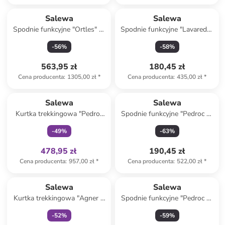
Salewa
Salewa
Spodnie funkcyjne "Ortles" w
Spodnie funkcyjne "Lavaredo"
kolorze niebieskim
w kolorze czerwonym
-
56
%
-
58
%
563,95 zł
180,45 zł
Cena producenta
:
1305,00 zł
*
Cena producenta
:
435,00 zł
*
Tylko z
family
Salewa
Salewa
Kurtka trekkingowa "Pedroc
Spodnie funkcyjne "Pedroc 4"
2.5L Powertex" w kolorze
w kolorze jasnobrązowym
-
49
%
-
63
%
czerwonym
478,95 zł
190,45 zł
Cena producenta
:
957,00 zł
*
Cena producenta
:
522,00 zł
*
Tylko z
family
Salewa
Salewa
Kurtka trekkingowa "Agner 2
Spodnie funkcyjne "Pedroc 2"
3L Powertex" w kolorze
w kolorze czerwonym
-
52
%
-
59
%
zielonym