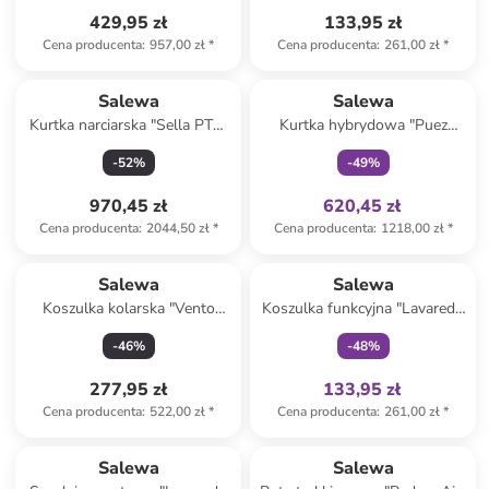
429,95 zł
133,95 zł
Cena producenta
:
957,00 zł
*
Cena producenta
:
261,00 zł
*
Tylko z
family
Salewa
Salewa
Kurtka narciarska "Sella PTX"
Kurtka hybrydowa "Puez
w kolorze kremowo-czarnym
Powertex" w kolorze
-
52
%
-
49
%
niebieskim
970,45 zł
620,45 zł
Cena producenta
:
2044,50 zł
*
Cena producenta
:
1218,00 zł
*
Tylko z
family
Salewa
Salewa
Koszulka kolarska "Vento
Koszulka funkcyjna "Lavaredo
Merino" w kolorze błękitno-
Hemp" w kolorze czerwonym
-
46
%
-
48
%
czarnym
277,95 zł
133,95 zł
Cena producenta
:
522,00 zł
*
Cena producenta
:
261,00 zł
*
Tylko z
family
Produkt zarezerwowany
Salewa
Salewa