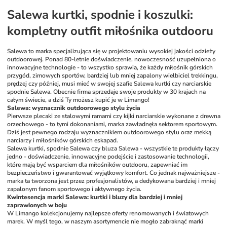
Salewa kurtki, spodnie i koszulki: 
kompletny outfit miłośnika outdooru 
Salewa to marka specjalizująca się w projektowaniu wysokiej jakości odzieży 
outdoorowej. Ponad 80-letnie doświadczenie, nowoczesność uzupełniona o 
innowacyjne technologie - to wszystko sprawia, że każdy miłośnik górskich 
przygód, zimowych sportów, bardziej lub mniej zapalony wielbiciel trekkingu, 
prędzej czy później, musi mieć w swojej szafie Salewa kurtki czy narciarskie 
spodnie Salewa. Obecnie firma sprzedaje swoje produkty w 30 krajach na 
całym świecie, a dziś Ty możesz kupić je w Limango! 
Salewa: wyznacznik outdoorowego stylu życia 
Pierwsze plecaki ze stalowymi ramami czy kijki narciarskie wykonane z drewna 
orzechowego - to tymi dokonaniami, marka zawładnęła sektorem sportowym. 
Dziś jest pewnego rodzaju wyznacznikiem outdoorowego stylu oraz mekką 
narciarzy i miłośników górskich eskapad. 
Salewa kurtki, spodnie Salewa czy bluza Salewa - wszystkie te produkty łączy 
jedno - doświadczenie, innowacyjne podejście i zastosowanie technologii, 
które mają być wsparciem dla miłośników outdooru, zapewniać im 
bezpieczeństwo i gwarantować wyjątkowy komfort. Co jednak najważniejsze - 
marka ta tworzona jest przez profesjonalistów, a dedykowana bardziej i mniej 
zapalonym fanom sportowego i aktywnego życia. 
Kwintesencja marki Salewa: kurtki i bluzy dla bardziej i mniej 
zaprawionych w boju 
W Limango kolekcjonujemy najlepsze oferty renomowanych i światowych 
marek. W myśl tego, w naszym asortymencie nie mogło zabraknąć marki 