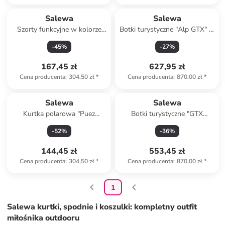
Produkt zarezerwowany
Salewa
Salewa
Szorty funkcyjne w kolorze
Botki turystyczne "Alp GTX" w
beżowo-czarnym
kolorze czarnym
-
45
%
-
27
%
167,45 zł
627,95 zł
Cena producenta
:
304,50 zł
*
Cena producenta
:
870,00 zł
*
Produkt zarezerwowany
Salewa
Salewa
Kurtka polarowa "Puez
Botki turystyczne "GTX
Polarlite" w kolorze żółtym
Alpenrose 2" w kolorze szaro-
-
52
%
-
36
%
czarnym
144,45 zł
553,45 zł
Cena producenta
:
304,50 zł
*
Cena producenta
:
870,00 zł
*
1
Salewa kurtki, spodnie i koszulki: kompletny outfit
miłośnika outdooru