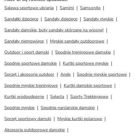
Salewa sportowe ubrania
Samimi
Samsonite
Sandałki dziecięce
Sandały dziecięce
Sandały męskie
Sandały damskie, buty sandały skórzane na wiosnę!
Sandały niemowlęce
Męskie sandały outdoorowe
Outdoor i sport damski
Spodnie treningowe damskie
Spodnie sportowe damskie
Kurtki sportowe męskie
Sprzęt i akcesoria outdoor
Ande
Spodnie męskie sportowe
Spodnie męskie treningowe
Kurtki damskie sportowe
Kurtki wodoodporne
Selecta
Szorty Trekkingowe
Spodnie męskie
Spodnie narciarskie damskie
Sprzęt sportowy damski
Męskie kurtki polarowe
Akcesoria outdoorowe damskie