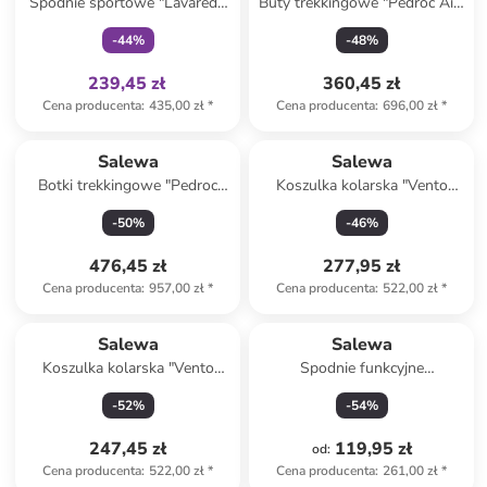
Spodnie sportowe "Lavaredo
Buty trekkingowe "Pedroc Air"
Hemp" w kolorze bordowo-
w kolorze czarnym
-
44
%
-
48
%
czarnym
239,45 zł
360,45 zł
Cena producenta
:
435,00 zł
*
Cena producenta
:
696,00 zł
*
Salewa
Salewa
Botki trekkingowe "Pedroc
Koszulka kolarska "Vento
Pro Powertex Mid" w kolorze
Merino" w kolorze khaki
-
50
%
-
46
%
czarnym
476,45 zł
277,95 zł
Cena producenta
:
957,00 zł
*
Cena producenta
:
522,00 zł
*
Salewa
Salewa
Koszulka kolarska "Vento
Spodnie funkcyjne
Merino" w kolorze beżowo-
"Rosengarten" w kolorze
-
52
%
-
54
%
jasnobrązowym
pomarańczowym
247,45 zł
119,95 zł
od
:
Cena producenta
:
522,00 zł
*
Cena producenta
:
261,00 zł
*