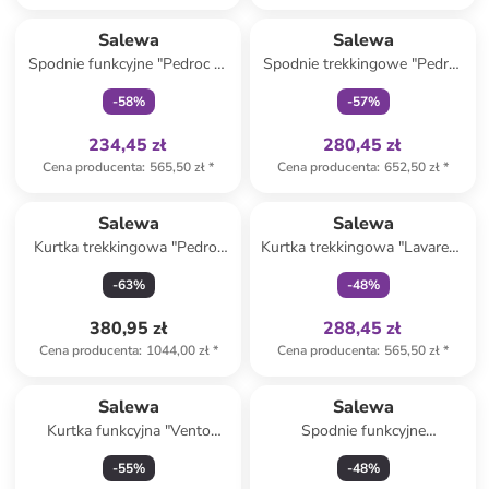
Tylko z
family
Tylko z
family
Salewa
Salewa
Spodnie funkcyjne "Pedroc 2"
Spodnie trekkingowe "Pedroc
w kolorze jasnobrązowym
Pro Durastretch" w kolorze
-
58
%
-
57
%
szarym
234,45 zł
280,45 zł
Cena producenta
:
565,50 zł
*
Cena producenta
:
652,50 zł
*
Tylko z
family
Salewa
Salewa
Kurtka trekkingowa "Pedroc
Kurtka trekkingowa "Lavaredo
Pro Polartec Alpha" w kolorze
Hemp" w kolorze beżowym
-
63
%
-
48
%
czerwonym
380,95 zł
288,45 zł
Cena producenta
:
1044,00 zł
*
Cena producenta
:
565,50 zł
*
Salewa
Salewa
Kurtka funkcyjna "Vento
Spodnie funkcyjne
Powertex 2.5 Layers" w
"Rosengarten" w kolorze
-
55
%
-
48
%
kolorze czarnym
łososiowym