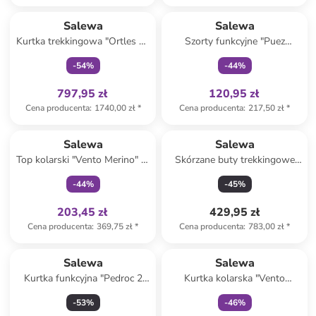
Tylko z
family
Tylko z
family
Salewa
Salewa
Kurtka trekkingowa "Ortles 3L
Szorty funkcyjne "Puez
Powertex" w kolorze
Talveno 4" w kolorze
-
54
%
-
44
%
niebieskim
granatowym
797,95 zł
120,95 zł
Cena producenta
:
1740,00 zł
*
Cena producenta
:
217,50 zł
*
Tylko z
family
Produkt zarezerwowany
Salewa
Salewa
Top kolarski "Vento Merino" w
Skórzane buty trekkingowe
kolorze szarobrązowym
"Wildfire Leather GTX" w
-
44
%
-
45
%
kolorze beżowym
203,45 zł
429,95 zł
Cena producenta
:
369,75 zł
*
Cena producenta
:
783,00 zł
*
Tylko z
family
Salewa
Salewa
Kurtka funkcyjna "Pedroc 2
Kurtka kolarska "Vento
Polarlite" w kolorze
Merino" w kolorze beżowo-
-
53
%
-
46
%
czerwonym
jasnobrązowym