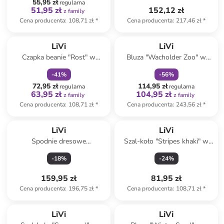
55,95 zł
regularna
51,95 zł
152,12 zł
z family
Cena producenta
:
108,71 zł
*
Cena producenta
:
217,46 zł
*
zniżka
family
zniżka
family
LiVi
LiVi
Czapka beanie "Rost" w
Bluza "Wacholder Zoo" w
kolorze jasnobrązowym
kolorze zielonym
-
41
%
-
56
%
72,95 zł
114,95 zł
regularna
regularna
63,95 zł
104,95 zł
z family
z family
Cena producenta
:
108,71 zł
*
Cena producenta
:
243,56 zł
*
LiVi
LiVi
Spodnie dresowe
Szal-koło "Stripes khaki" w
"Streetjogger" w kolorze
kolorze khaki - 50 x 24 cm
-
18
%
-
24
%
ciemnoszarym
159,95 zł
81,95 zł
Cena producenta
:
196,75 zł
*
Cena producenta
:
108,71 zł
*
LiVi
LiVi