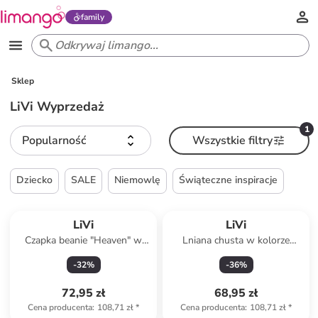
family
Sklep
LiVi Wyprzedaż
1
Popularność
Wszystkie filtry
Dziecko
SALE
Niemowlę
Świąteczne inspiracje
LiVi
LiVi
Czapka beanie "Heaven" w
Lniana chusta w kolorze
kolorze błękitnym
antracytowym
-
32
%
-
36
%
72,95 zł
68,95 zł
Cena producenta
:
108,71 zł
*
Cena producenta
:
108,71 zł
*