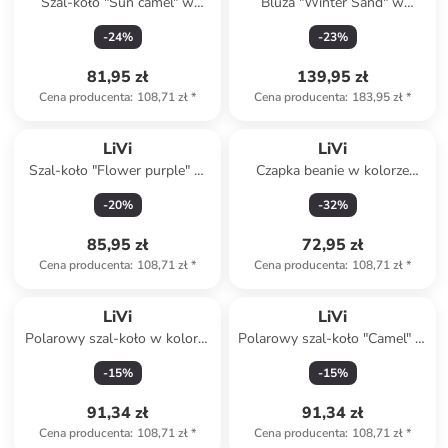
Szal-koło "Sun camel" w
Bluza "Winter Sand" w
kolorze jasnobrązowym - 50 x
kolorze szarym
-
24
%
-
23
%
24 cm
81,95 zł
139,95 zł
Cena producenta
:
108,71 zł
*
Cena producenta
:
183,95 zł
*
LiVi
LiVi
Szal-koło "Flower purple" w
Czapka beanie w kolorze
kolorze fioletowym - 50 x 24
fioletowym
-
20
%
-
32
%
cm
85,95 zł
72,95 zł
Cena producenta
:
108,71 zł
*
Cena producenta
:
108,71 zł
*
LiVi
LiVi
Polarowy szal-koło w kolorze
Polarowy szal-koło "Camel" w
jasnoróżowym - 50 x 24 cm
kolorze pomarańczowym - 50
-
15
%
-
15
%
x 24 cm
91,34 zł
91,34 zł
Cena producenta
:
108,71 zł
*
Cena producenta
:
108,71 zł
*