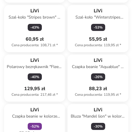
LiVi
LiVi
Szal-koło "Stripes brown" w
Szal-koło "Winterstripes
kolorze brązowym - 50 x 24
oldrose" w kolorze
-
43
%
-
53
%
cm
szaroróżowym - 50 x 24 cm
60,95 zł
55,95 zł
Cena producenta
:
108,71 zł
*
Cena producenta
:
119,95 zł
*
LiVi
LiVi
Polarowy bezrękawnik "Fleece
Czapka beanie "Aquablue" w
Brown" w kolorze brązowym
kolorze niebieskim
-
40
%
-
26
%
129,95 zł
88,23 zł
Cena producenta
:
217,46 zł
*
Cena producenta
:
119,95 zł
*
zniżka
family
LiVi
LiVi
Czapka beanie w kolorze
Bluza "Mandel lion" w kolorze
fioletowym
szarobrązowym
-
52
%
-
30
%