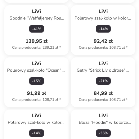
LiVi
LiVi
Spodnie "Waffeljersey Rose
Polarowy szal-koło w kolorze
Flower" w kolorze fioletowym
brązowym - 50 x 24 cm
-
41
%
-
14
%
139,95 zł
92,42 zł
Cena producenta
:
239,21 zł
*
Cena producenta
:
108,71 zł
*
LiVi
LiVi
Polarowy szal-koło "Ocean" w
Getry "Strick Liv oldrose" w
kolorze błękitnym - 50 x 24
kolorze jasnoróżowym
-
15
%
-
21
%
cm
91,99 zł
84,99 zł
Cena producenta
:
108,71 zł
*
Cena producenta
:
108,71 zł
*
LiVi
LiVi
Polarowy szal-koło w kolorze
Bluza "Hoodie" w kolorze
jasnoszarym - 50 x 24 cm
zielonym
-
14
%
-
35
%