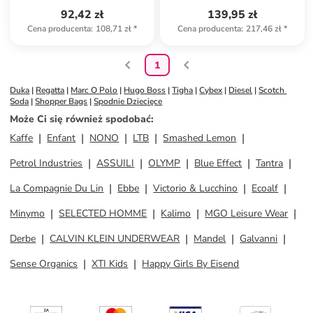
92,42 zł
139,95 zł
Cena producenta
:
108,71 zł
*
Cena producenta
:
217,46 zł
*
1
Duka
 | 
Regatta
 | 
Marc O Polo
 | 
Hugo Boss
 | 
Tigha
 | 
Cybex
 | 
Diesel
 | 
Scotch 
Soda
 | 
Shopper Bags
 | 
Spodnie Dziecięce
Może Ci się również spodobać
:
Kaffe
Enfant
NONO
LTB
Smashed Lemon
Petrol Industries
ASSUILI
OLYMP
Blue Effect
Tantra
La Compagnie Du Lin
Ebbe
Victorio & Lucchino
Ecoalf
Minymo
SELECTED HOMME
Kalimo
MGO Leisure Wear
Derbe
CALVIN KLEIN UNDERWEAR
Mandel
Galvanni
Sense Organics
XTI Kids
Happy Girls By Eisend