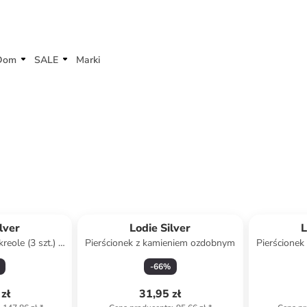
Dom
SALE
Marki
lver
Lodie Silver
L
reole (3 szt.) z
Pierścionek z kamieniem ozdobnym
Pierścione
ami
-
66
%
zł
31,95 zł