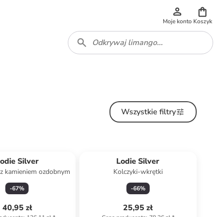
Moje konto
Koszyk
Wszystkie filtry
odie Silver
Lodie Silver
k z kamieniem ozdobnym
Kolczyki-wkrętki
-
67
%
-
66
%
40,95 zł
25,95 zł