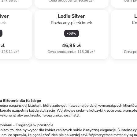
147,86 zł
*
Cena producenta
:
95,66 zł
*
Cena pr
lver
Lodie Silver
L
onek
Pozłacany pierścionek
Ko
-
58
%
zł
46,95 zł
126,11 zł
*
Cena producenta
:
113,06 zł
*
Cena pr
a Biżuteria dla Każdego
 pełna eleganckiej biżuterii, która zadowoli nawet najbardziej wymagających klientów.
konale uzupełnią każdą stylizację. Wyjątkowe srebrne kolczyki kreole oraz bransoletk
 wykonany, aby podkreślić Twoją unikalność i styl.
koniami - Elegancja w prostocie
oniami to idealny wybór dla kobiet ceniących sobie klasyczną elegancję. Subtelne cyrk
 cm, co sprawia, że będą leżeć idealnie na każdej szyi. Wykorzystane materiały są na