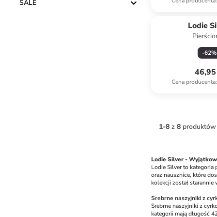
Cena producenta
:
SALE
Lodie Si
Pierści
-
62
%
46,95 
Cena producenta
:
1
-
8
z
8
produktów
Lodie Silver - Wyjątkow
Lodie Silver to kategoria
oraz nausznice, które dos
kolekcji został starannie
Srebrne naszyjniki z cyr
Srebrne naszyjniki z cyrk
kategorii mają długość 42