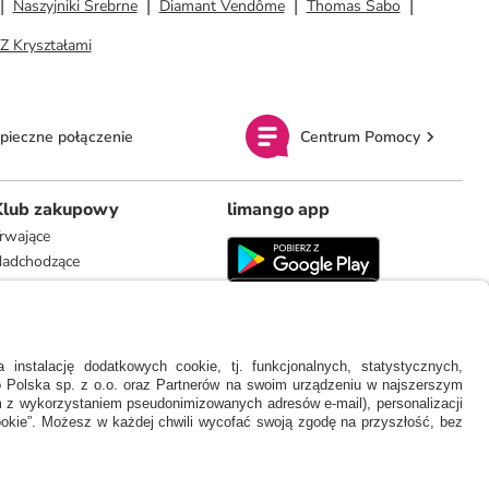
Naszyjniki Srebrne
Diamant Vendôme
Thomas Sabo
Z Kryształami
pieczne połączenie
Centrum Pomocy
Klub zakupowy
limango app
rwające
adchodzące
limango.de
limango.nl