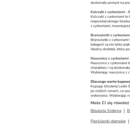
doskonały pomysł na preze
Kolczyki z cyrkoniami - 
Kolczyki z cyrkoniami to k
niepowtarzalnego blasku, 
z cyrkoniami, inwestujes
Bransoletki z cyrkoniami
Bransoletki z cyrkoniami 
kategorii są nie tylko pi
idealny dodatek, który po
Nausznice z cyrkoniami 
Nausznice z cyrkoniami to
charakteru i są doskonały
Wybierając nausznice z c
Dlaczego warto kupować
Kupując biżuterię Lodie 
po niskich cenach, co po
wykonania. Wybierając nasz
Może Ci się równie
Biżuteria Srebrna
B
Pierścionki damskie