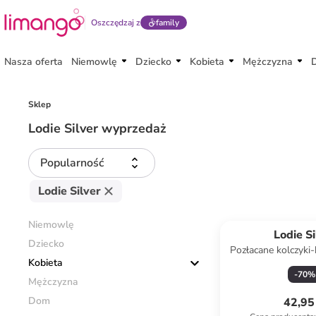
Oszczędzaj z
family
Nasza oferta
Niemowlę
Dziecko
Kobieta
Mężczyzna
Sklep
Lodie Silver wyprzedaż
Popularność
Lodie Silver
Niemowlę
Lodie Si
Dziecko
Pozłacane kolczyki-k
Kobieta
cyrkoni
-
70
%
Mężczyzna
Dom
42,95 