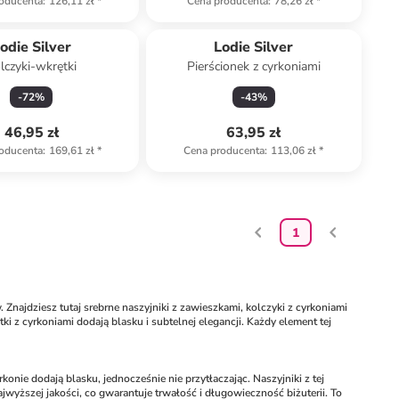
oducenta
:
126,11 zł
*
Cena producenta
:
78,26 zł
*
odie Silver
Lodie Silver
lczyki-wkrętki
Pierścionek z cyrkoniami
-
72
%
-
43
%
46,95 zł
63,95 zł
oducenta
:
169,61 zł
*
Cena producenta
:
113,06 zł
*
1
 Znajdziesz tutaj srebrne naszyjniki z zawieszkami, kolczyki z cyrkoniami 
i z cyrkoniami dodają blasku i subtelnej elegancji. Każdy element tej 
onie dodają blasku, jednocześnie nie przytłaczając. Naszyjniki z tej 
jwyższej jakości, co gwarantuje trwałość i długowieczność biżuterii. To 