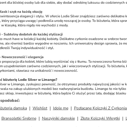
nt dla bliskiej osoby lub dla siebie, aby dodać odrobinę luksusu do codziennych st
Blask i szyk na każdą okazję
wintesencja elegancji i stylu. W ofercie Lodie Silver znajdziesz zarówno delikatne ko
który przyciąga uwagę i podkreśla urodę noszącej je osoby. To biżuteria, która spraw
z w klasykę, która nigdy nie wychodzi z mody.
 - Subtelny dodatek do każdej stylizacji
to must-have w kolekcji każdej kobiety. Delikatne cyrkonie osadzone w srebrze tworzą 
ękne, ale również bardzo wygodne w noszeniu. Ich uniwersalny design sprawia, że mo
dkreśli Twoją indywidualność i styl.
- Nowoczesność i elegancja
 propozycja dla kobiet, które lubią wyróżniać się z tłumu. Ta nowoczesna forma biżu
m uzupełnieniem zarówno codziennych, jak i wieczorowych stylizacji. To biżuteria, 
yrkoniami, stawiasz na unikalność i nowoczesność.
 biżuterię Lodie Silver w Limango?
Silver w Limango, zyskujesz pewność, że otrzymasz produkty najwyższej jakości w ko
zwala na zakup ulubionych modeli bez nadwyrężania budżetu. Limango to nie tylko at
 sklep, inwestujesz w biżuterię, która będzie Ci służyć przez lata, dodając blasku i 
ż spodobać
:
iżuteria damska
Wishlist
Idole me
Pozłacane Kolczyki Z Cyrkoni
Bransoletki Srebrne
Naszyjniki damskie
Złote Kolczyki Wkrętki