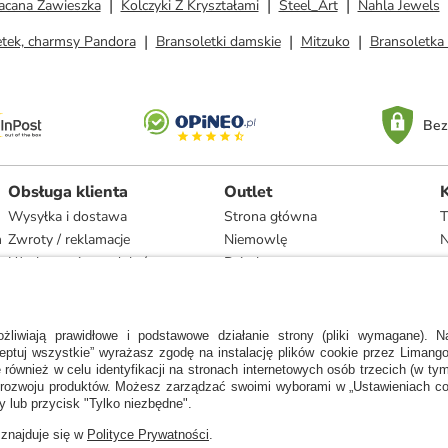
acana Zawieszka
Kolczyki Z Kryształami
Steel_Art
Nahla Jewels
etek, charmsy Pandora
Bransoletki damskie
Mitzuko
Bransoletka 
Bez
Obsługa klienta
Outlet
Wysyłka i dostawa
Strona główna
T
h
Zwroty / reklamacje
Niemowlę
N
Użytkowanie produktów
Dziecko
Recykling i utylizacja
Kobieta
Odstąpienie
Mężczyzna
Zgodność z umową i naprawa
Dom
Marki