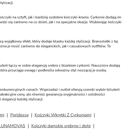
ylizacji.
lczyki na sztyft, jak i bardziej ozdobne kolczyki-kreole. Cyrkonie dodają im 
dzi się zarówno na co dzień, jak i na specjalne okazje. Wybierając kolczyki 
wyjątkowy efekt, który dodaje blasku każdej stylizacji. Bransoletki z tej 
żna je nosić zarówno do eleganckich, jak i casualowych outfitów. To 
terii łączy w sobie elegancję srebra z blaskiem cyrkonii. Nausznice dodają 
która przyciąga uwagę i podkreśla odważny styl noszącej je osoby. 
nkurencyjnych cenach. Wyprzedaż i outlet oferują szeroki wybór biżuterii 
rakcyjne ceny, ale również gwarancja oryginalności i solidności 
elegancji każdej stylizacji.
ami
Perldesse
Kolczyki Wkrętki Z Cyrkoniami
LUNAMOVAS
Kolczyki damskie srebrne i złote