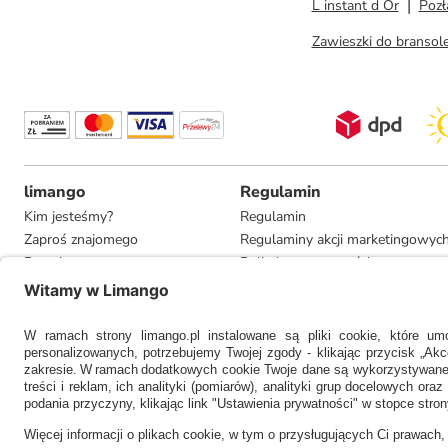
L instant d Or
Pozł
Zawieszki do bransol
limango
Regulamin
Kim jesteśmy?
Regulamin
Zaproś znajomego
Regulaminy akcji marketingowyc
Pracuj u nas
Polityka prywatności
Informacje dla prasy
Ustawienia prywatności
Compliance