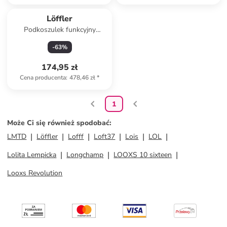
Löffler
Podkoszulek funkcyjny
"Transtex®" w kolorze szarym
-
63
%
174,95 zł
Cena producenta
:
478,46 zł
*
1
Może Ci się również spodobać
:
LMTD
Löffler
Lofff
Loft37
Lois
LOL
Lolita Lempicka
Longchamp
LOOXS 10 sixteen
Looxs Revolution