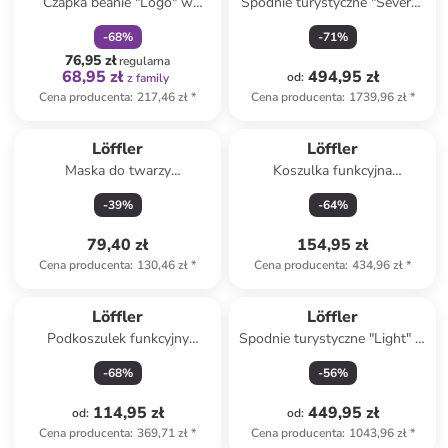
Czapka beanie "Logo" w
Spodnie turystyczne "Severo"
kolorze czerwonym
w kolorze białym
-
68
%
-
71
%
76,95 zł
regularna
68,95 zł
494,95 zł
od
:
z family
Cena producenta
:
217,46 zł
*
Cena producenta
:
1739,96 zł
*
Löffler
Löffler
Maska do twarzy
Koszulka funkcyjna
"Windstopper®" w kolorze
"Transtex®" w kolorze
-
39
%
-
64
%
czarnym
czarnym
79,40 zł
154,95 zł
Cena producenta
:
130,46 zł
*
Cena producenta
:
434,96 zł
*
Löffler
Löffler
Podkoszulek funkcyjny
Spodnie turystyczne "Light" w
"Transtex®" w kolorze szarym
kolorze niebieskim
-
68
%
-
56
%
114,95 zł
449,95 zł
od
:
od
:
Cena producenta
:
369,71 zł
*
Cena producenta
:
1043,96 zł
*