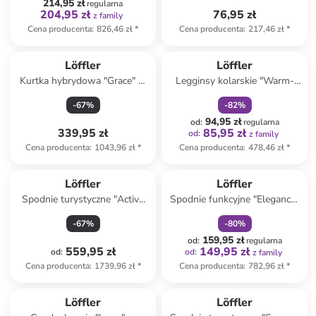
214,95 zł
regularna
204,95 zł
76,95 zł
z family
Cena producenta
:
826,46 zł
*
Cena producenta
:
217,46 zł
*
zniżka
family
Löffler
Löffler
Kurtka hybrydowa "Grace" w
Legginsy kolarskie "Warm-
kolorze turkusowym
Up" w kolorze czarnym
-
67
%
-
82
%
94,95 zł
od
:
regularna
339,95 zł
85,95 zł
od
:
z family
Cena producenta
:
1043,96 zł
*
Cena producenta
:
478,46 zł
*
zniżka
family
Löffler
Löffler
Spodnie turystyczne "Active
Spodnie funkcyjne "Elegance"
GTX" w kolorze czerwonym
w kolorze białym
-
67
%
-
80
%
159,95 zł
od
:
regularna
559,95 zł
149,95 zł
od
:
od
:
z family
Cena producenta
:
1739,96 zł
*
Cena producenta
:
782,96 zł
*
zniżka
family
Löffler
Löffler