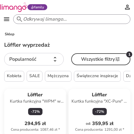
family
Sklep
Löffler wyprzedaż
1
Popularność
Wszystkie filtry
Kobieta
SALE
Mężczyzna
Świąteczne inspiracje
Dzi
Löffler
Löffler
Kurtka funkcyjna "WPM" w
Kurtka funkcyjna "XC-Pure" w
kolorze szarym
kolorze turkusowym
-
72
%
-
72
%
294,95 zł
359,95 zł
od
:
Cena producenta
:
1087,46 zł
*
Cena producenta
:
1291,00 zł
*