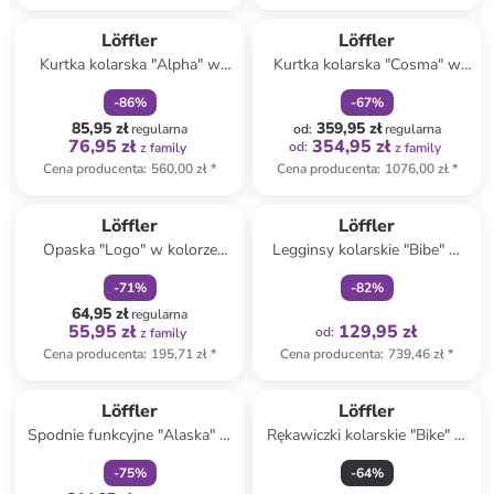
zniżka
family
zniżka
family
Löffler
Löffler
Kurtka kolarska "Alpha" w
Kurtka kolarska "Cosma" w
kolorze czerwonym
kolorze fioletowym
-
86
%
-
67
%
85,95 zł
359,95 zł
regularna
od
:
regularna
76,95 zł
354,95 zł
od
:
z family
z family
Cena producenta
:
560,00 zł
*
Cena producenta
:
1076,00 zł
*
zniżka
family
Tylko z
family
Löffler
Löffler
Opaska "Logo" w kolorze
Legginsy kolarskie "Bibe" w
czerwonym na czoło
kolorze czarnym
-
71
%
-
82
%
64,95 zł
regularna
55,95 zł
129,95 zł
od
:
z family
Cena producenta
:
195,71 zł
*
Cena producenta
:
739,46 zł
*
zniżka
family
Löffler
Löffler
Spodnie funkcyjne "Alaska" w
Rękawiczki kolarskie "Bike" w
kolorze czarnym
kolorze czarno-szarym
-
75
%
-
64
%