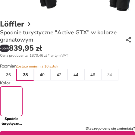
Löffler
Spodnie turystyczne "Active GTX" w kolorze
granatowym
839,95 zł
-
55
%
Cena producenta
:
1870,46 zł
*
w tym VAT
Rozmiar
Zostało mniej niż 10 sztuk
36
38
40
42
44
46
34
Kolor
Spodnie
turystyczne
"Active
Dlaczego ceny się zmieniają?
GTX" w