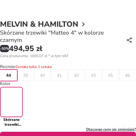
MELVIN & HAMILTON
Skórzane trzewiki "Matteo 4" w kolorze
czarnym
494,95 zł
-
50
%
Cena producenta
:
1000,07 zł
*
w tym VAT
Rozmiar
Została tylko 1 sztuka
44
39
40
41
42
43
45
46
Kolor
Skórzane
trzewiki
"Matteo 4"
Dlaczego ceny się zmieniają?
w kolorze