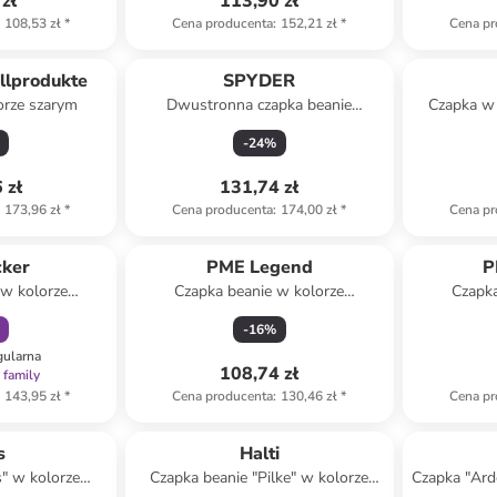
zł
113,90 zł
108,53 zł
*
Cena producenta
:
152,21 zł
*
Cena pr
ellprodukte
SPYDER
orze szarym
Dwustronna czapka beanie
Czapka w
"Innsbruck" w kolorze szaro-
-
24
%
czarnym
 zł
131,74 zł
173,96 zł
*
Cena producenta
:
174,00 zł
*
Cena pr
amily
cker
PME Legend
P
 w kolorze
Czapka beanie w kolorze
Czapka
dowym
musztardowym
-
16
%
gularna
108,74 zł
 family
143,95 zł
*
Cena producenta
:
130,46 zł
*
Cena pr
zniżka
family
s
Halti
s" w kolorze
Czapka beanie "Pilke" w kolorze
Czapka "Ard