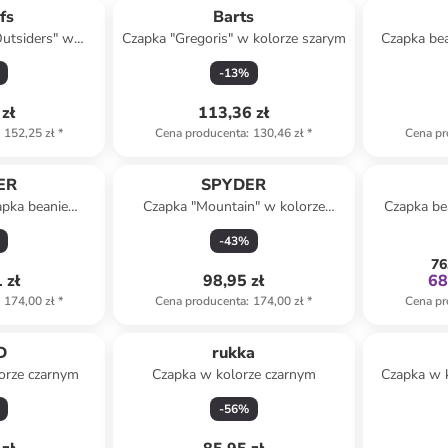
fs
Barts
Outsiders" w
Czapka "Gregoris" w kolorze szarym
Czapka bea
zarnym
-
13
%
zł
113,36 zł
152,25 zł
*
Cena producenta
:
130,46 zł
*
Cena pr
ER
SPYDER
pka beanie
Czapka "Mountain" w kolorze
Czapka be
lorze żółtym
czarnym
kolorze l
-
43
%
76
 zł
98,95 zł
68
174,00 zł
*
Cena producenta
:
174,00 zł
*
Cena pr
D
rukka
orze czarnym
Czapka w kolorze czarnym
Czapka w 
-
56
%