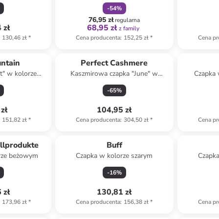
wym
czarnym
-
54
%
76,95 zł
regularna
 zł
68,95 zł
z family
130,46 zł
*
Cena producenta
:
152,25 zł
*
Cena pr
ntain
Perfect Cashmere
t" w kolorze
Kaszmirowa czapka "June" w
Czapka 
ym
kolorze brązowym
-
65
%
zł
104,95 zł
151,82 zł
*
Cena producenta
:
304,50 zł
*
Cena pr
ellprodukte
Buff
orze beżowym
Czapka w kolorze szarym
Czapka
-
16
%
 zł
130,81 zł
173,96 zł
*
Cena producenta
:
156,38 zł
*
Cena pr