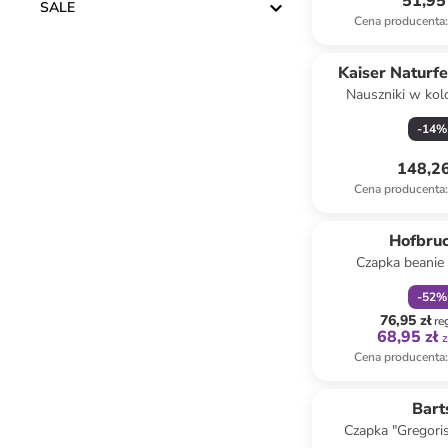
51,95 
SALE
Cena producenta
:
Kaiser Naturf
Nauszniki w kol
-
14
%
148,26
Cena producenta
:
zniżka
f
Hofbru
Czapka beanie
musztar
-
52
%
76,95 zł
re
68,95 zł
z
Cena producenta
:
Bart
Czapka "Gregori