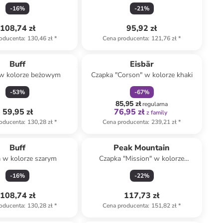
czarnym
-
16
%
-
21
%
108,74 zł
95,92 zł
oducenta
:
130,46 zł
*
Cena producenta
:
121,76 zł
*
zniżka
family
Buff
Eisbär
w kolorze beżowym
Czapka "Corson" w kolorze khaki
-
53
%
-
67
%
85,95 zł
regularna
59,95 zł
76,95 zł
z family
oducenta
:
130,28 zł
*
Cena producenta
:
239,21 zł
*
Buff
Peak Mountain
 w kolorze szarym
Czapka "Mission" w kolorze
oliwkowo-czarnym
-
16
%
-
22
%
108,74 zł
117,73 zł
oducenta
:
130,28 zł
*
Cena producenta
:
151,82 zł
*