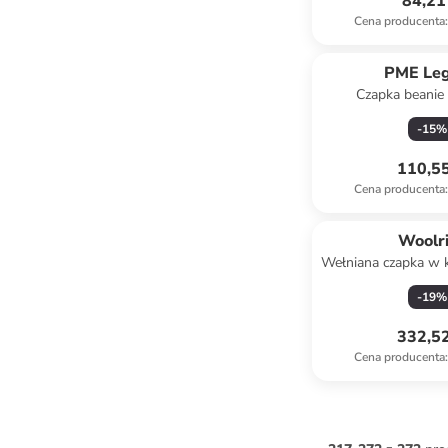
84,21 
Cena producenta
:
PME Le
Czapka beanie
musztar
-
15
%
110,55
Cena producenta
:
Woolr
Wełniana czapka w 
-
19
%
332,52
Cena producenta
: