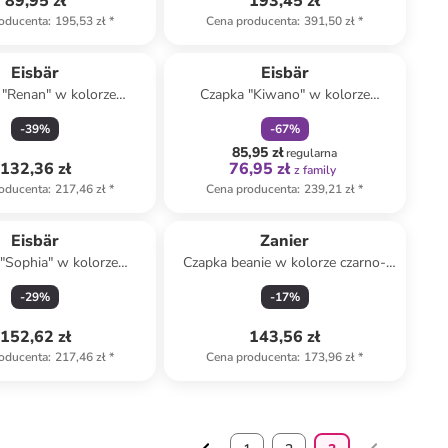
89,95 zł
193,45 zł
oducenta
:
195,53 zł
*
Cena producenta
:
391,50 zł
*
zniżka
family
Eisbär
Eisbär
 "Renan" w kolorze
Czapka "Kiwano" w kolorze
kremowym
kremowym
-
39
%
-
67
%
85,95 zł
regularna
132,36 zł
76,95 zł
z family
oducenta
:
217,46 zł
*
Cena producenta
:
239,21 zł
*
Eisbär
Zanier
"Sophia" w kolorze
Czapka beanie w kolorze czarno-
zarobrązowym
szarym
-
29
%
-
17
%
152,62 zł
143,56 zł
oducenta
:
217,46 zł
*
Cena producenta
:
173,96 zł
*