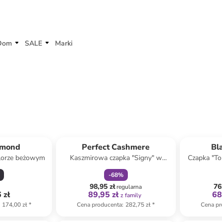
Dom
SALE
Marki
zniżka
family
amond
Perfect Cashmere
Bl
lorze beżowym
Kaszmirowa czapka "Signy" w
Czapka "To
kolorze bordowym
-
68
%
98,95 zł
76
regularna
 zł
89,95 zł
68
z family
174,00 zł
*
Cena producenta
:
282,75 zł
*
Cena pr
zniżka
family