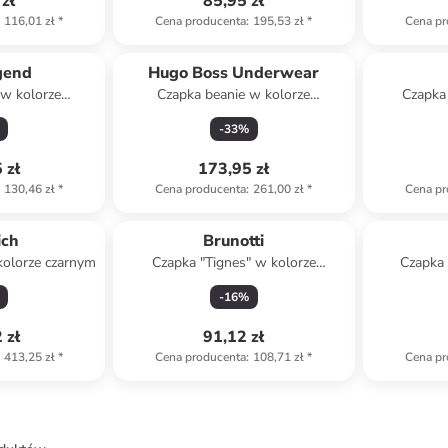
zł
85,95 zł
116,01 zł
*
Cena producenta
:
195,53 zł
*
Cena pr
gend
Hugo Boss Underwear
 w kolorze
Czapka beanie w kolorze
Czapka
dowym
granatowym
-
33
%
 zł
173,95 zł
130,46 zł
*
Cena producenta
:
261,00 zł
*
Cena pr
ich
Brunotti
kolorze czarnym
Czapka "Tignes" w kolorze
Czapka 
błękitnym
s
-
16
%
 zł
91,12 zł
413,25 zł
*
Cena producenta
:
108,71 zł
*
Cena pr