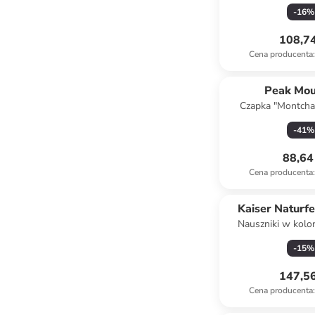
kremo
-
16
%
108,74
Cena producenta
:
Peak Mou
Czapka "Montcha
czarn
-
41
%
88,64 
Cena producenta
:
Kaiser Naturf
Nauszniki w kol
-
15
%
147,56
Cena producenta
: