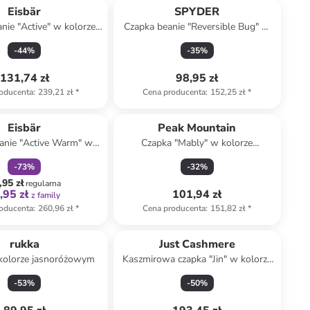
Eisbär
SPYDER
nie "Active" w kolorze
Czapka beanie "Reversible Bug" w
szaro-białym
kolorze szarym
-
44
%
-
35
%
131,74 zł
98,95 zł
oducenta
:
239,21 zł
*
Cena producenta
:
152,25 zł
*
zniżka
family
Eisbär
Peak Mountain
anie "Active Warm" w
Czapka "Mably" w kolorze
imonkowo-granatowym
granatowym
-
73
%
-
32
%
,95 zł
regularna
,95 zł
101,94 zł
z family
oducenta
:
260,96 zł
*
Cena producenta
:
151,82 zł
*
rukka
Just Cashmere
kolorze jasnoróżowym
Kaszmirowa czapka "Jin" w kolorze
szarym
-
53
%
-
50
%