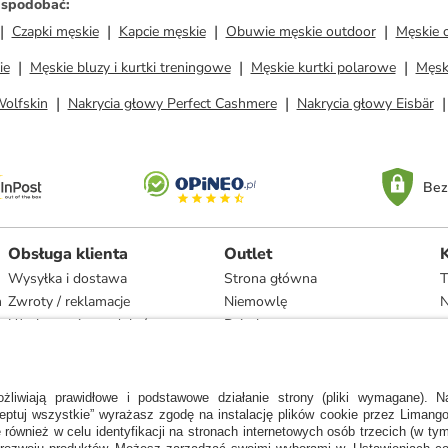
ż spodobać
:
Czapki męskie
Kapcie męskie
Obuwie męskie outdoor
Męskie 
ie
Męskie bluzy i kurtki treningowe
Męskie kurtki polarowe
Męski
Wolfskin
Nakrycia głowy Perfect Cashmere
Nakrycia głowy Eisbär
Bez
Obsługa klienta
Outlet
Wysyłka i dostawa
Strona główna
T
h
Zwroty / reklamacje
Niemowlę
N
Użytkowanie produktów
Dziecko
Recykling i utylizacja
Kobieta
Odstąpienie
Mężczyzna
Zgodność z umową i naprawa
Dom
Marki