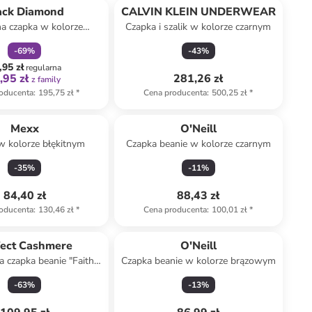
ack Diamond
CALVIN KLEIN UNDERWEAR
a czapka w kolorze
Czapka i szalik w kolorze czarnym
bordowym
-
69
%
-
43
%
,95 zł
regularna
,95 zł
281,26 zł
z family
oducenta
:
195,75 zł
*
Cena producenta
:
500,25 zł
*
Mexx
O'Neill
w kolorze błękitnym
Czapka beanie w kolorze czarnym
-
35
%
-
11
%
84,40 zł
88,43 zł
oducenta
:
130,46 zł
*
Cena producenta
:
100,01 zł
*
fect Cashmere
O'Neill
 czapka beanie "Faith"
Czapka beanie w kolorze brązowym
rze ciemnozielonym
-
63
%
-
13
%