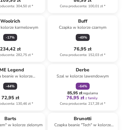
109,95 zł
86,99 zł
oducenta
:
304,50 zł
*
Cena producenta
:
100,01 zł
*
Woolrich
Buff
 kolorze karmelowym
Czapka w kolorze czarnym
-
17
%
-
49
%
234,42 zł
76,95 zł
oducenta
:
282,75 zł
*
Cena producenta
:
152,03 zł
*
zniżka
family
ME Legend
Derbe
 beanie w kolorze
Szal w kolorze lawendowym
granatowym
-
44
%
-
64
%
85,95 zł
regularna
72,95 zł
76,95 zł
z family
oducenta
:
130,46 zł
*
Cena producenta
:
217,28 zł
*
Barts
Brunotti
em" w kolorze zielonym
Czapka beanie "Tech" w kolorze