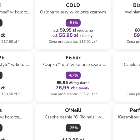
i
COLD
Bl
mee" w kolorze
Osłona twarzy w kolorze czarnym
Wełnian
owym
-
51
%
59,95 zł
68
od
:
regularna
zł
55,95 zł
59
od
:
z family
217,50 zł
*
Cena producenta
:
116,01 zł
*
Cena pr
zniżka
family
2b
Eisbär
style" w kolorze
Czapka "Tula" w kolorze szaro-
Czapka 
wym
błękitnym
-
67
%
85,95 zł
regularna
zł
76,95 zł
z family
130,50 zł
*
Cena producenta
:
239,21 zł
*
Cena pr
s
O'Neill
Per
 w kolorze
Czapka beanie "O'Riginals" w
Kaszmirowa
owym
kolorze czarno-szarym
w kolo
-
25
%