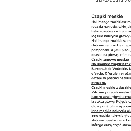
217
-
272
z
272
pro
Czapki męskie
Na limango znajdziesz r
rodzaju nakrycia, takie j
kątem cieplejszych pór r
Męskie nakrycia głowy –
Na limango znajdziesz mę
stylowe narciarskie czapk
pomponem. A jeśli planuje
opaska na głowę, która na
Czapki zimowe męskie
Na limango znajdziesz 
Burton, Jack Wolfskin, 
ofercie. Oferujemy różn
detale w postaci nadruk
mrozem.
Czapki męskie z daszki
Miłośnicy czapek męskic
bardzo atrakcyjnych cena
kształtu głowy. Pojęcie 
głowy dziś także są popu
Inne męskie nakrycia g
Inne męskie nakrycia gło
stylowa opaska marki Eis
którego dużą część stan