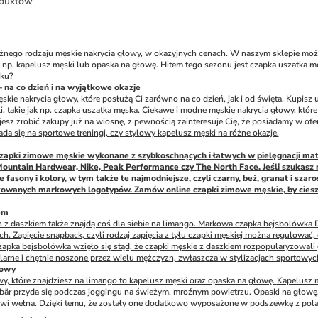
duktów
óżnego rodzaju męskie nakrycia głowy, w okazyjnych cenach. W naszym sklepie moż
ak np. kapelusz męski lub opaska na głowę. Hitem tego sezonu jest czapka uszatka męs
oku?
 na co dzień i na wyjątkowe okazje
skie nakrycia głowy, które posłużą Ci zarówno na co dzień, jak i od święta. Kupisz
i, takie jak np. czapka uszatka męska. Ciekawe i modne męskie nakrycia głowy, któr
sz zrobić zakupy już na wiosnę, z pewnością zainteresuje Cię, że posiadamy w oferc
da się na sportowe treningi, czy stylowy kapelusz męski na różne okazje.
czapki zimowe męskie wykonane z szybkoschnących i łatwych w pielęgnacji mat
Mountain Hardwear, Nike, Peak Performance czy The North Face. Jeśli szukasz n
e fasony i kolory, w tym także te najmodniejsze, czyli czarny, beż, granat i s
owanych markowych logotypów. Zamów online czapki zimowe męskie, by cieszyć s
em
h z daszkiem także znajdą coś dla siebie na limango. Markowa czapka bejsbolówka
ch. Zapięcie snapback, czyli rodzaj zapięcia z tyłu czapki męskiej można regulowa
czapka bejsbolówka wzięło się stąd, że czapki męskie z daszkiem rozpopularyzowali 
larne i chętnie noszone przez wielu mężczyzn, zwłaszcza w stylizacjach sportowyc
łowy
wy, które znajdziesz na limango to kapelusz męski oraz opaska na głowę. 
Kapelusz 
bär przyda się podczas joggingu na świeżym, mroźnym powietrzu. Opaski na głowę, k
owi wełna. Dzięki temu, że zostały one dodatkowo wyposażone w podszewkę z polar