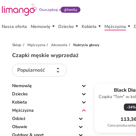
Oszczędzaj z
family
Nasza oferta
Niemowlę
Dziecko
Kobieta
Mężczyzna
Sklep
Mężczyzna
Akcesoria
Nakrycia głowy
Czapki męskie wyprzedaż
Popularność
Niemowlę
Black Di
Dziecko
Czapka "Tom" w ko
Kobieta
-
34
%
Mężczyzna
Odzież
113,36
Cena producenta
:
Obuwie
Outdoor & sport