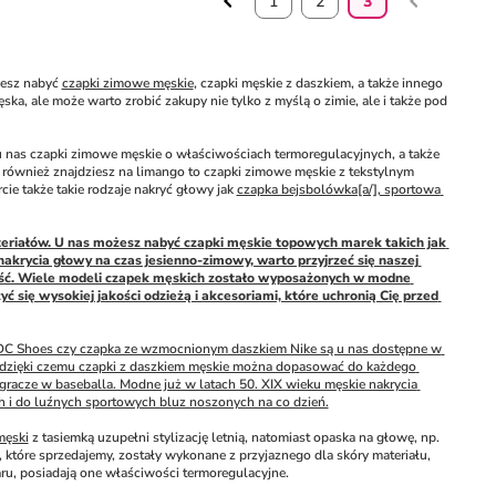
1
2
3
esz nabyć 
czapki zimowe męskie
, czapki męskie z daszkiem, a także innego 
ka, ale może warto zrobić zakupy nie tylko z myślą o zimie, ale i także pod 
 u nas czapki zimowe męskie o właściwościach termoregulacyjnych, a także 
e również znajdziesz na limango to czapki zimowe męskie z tekstylnym 
ie także takie rodzaje nakryć głowy jak 
czapka bejsbolówka[a/], sportowa 
eriałów. U nas możesz nabyć czapki męskie topowych marek takich jak 
akrycia głowy na czas jesienno-zimowy, warto przyjrzeć się naszej 
zarość. Wiele modeli czapek męskich zostało wyposażonych w modne 
ię wysokiej jakości odzieżą i akcesoriami, które uchronią Cię przed 
 DC Shoes czy czapka ze wzmocnionym daszkiem Nike są u nas dostępne w 
ć, dzięki czemu czapki z daszkiem męskie można dopasować do każdego 
gracze w baseballa. Modne już w latach 50. XIX wieku męskie nakrycia 
h i do luźnych sportowych bluz noszonych na co dzień.
męski
 z tasiemką uzupełni stylizację letnią, natomiast opaska na głowę, np. 
tóre sprzedajemy, zostały wykonane z przyjaznego dla skóry materiału, 
u, posiadają one właściwości termoregulacyjne.