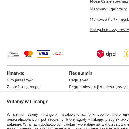
Może Ci się równie
Marynarki i garnitury
Markowe Kurtki męsk
Nakrycia głowy Jack 
limango
Regulamin
Kim jesteśmy?
Regulamin
Zaproś znajomego
Regulaminy akcji marketingowyc
Pracuj u nas
Polityka prywatności
Informacje dla prasy
Ustawienia prywatności
Compliance