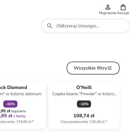
Moje konto
Koszyk
Wszystkie filtry
zniżka
family
ack Diamond
O'Neill
m" w kolorze zielonym
Czapka beanie "Powder" w kolorze
zielono-czarnym
-
60
%
-
16
%
,95 zł
regularna
,95 zł
108,74 zł
z family
oducenta
:
174,00 zł
*
Cena producenta
:
130,46 zł
*
zniżka
family