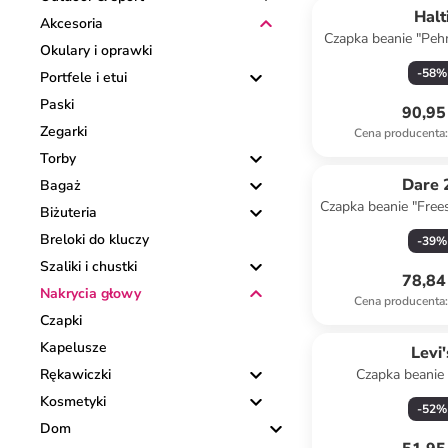
Halt
Akcesoria
Czapka beanie "Peh
Okulary i oprawki
jasnoróż
-
58
%
Portfele i etui
Paski
90,95 
Zegarki
Cena producenta
:
Torby
Dare 
Bagaż
Czapka beanie "Free
Biżuteria
kremo
Breloki do kluczy
-
39
%
Szaliki i chustki
78,84 
Nakrycia głowy
Cena producenta
:
Czapki
Kapelusze
Levi'
Rękawiczki
Czapka beanie
granat
Kosmetyki
-
52
%
Dom