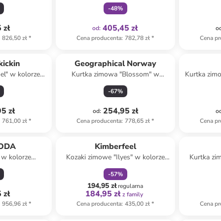
i
Winter" w kolorze brązowym
Lite M
-
48
%
j
 zł
405,45 zł
od
:
o
826,50 zł
*
Cena producenta
:
782,78 zł
*
Cena pr
kickin
Geographical Norway
el" w kolorze
Kurtka zimowa "Blossom" w
Kurtka zim
ym
kolorze czarnym
-
67
%
5 zł
254,95 zł
od
:
o
761,00 zł
*
Cena producenta
:
778,65 zł
*
Cena pr
zniżka
family
ODA
Kimberfeel
 w kolorze
Kozaki zimowe "Ilyes" w kolorze
Kurtka zi
nym
czarnym
kolo
-
57
%
194,95 zł
regularna
 zł
184,95 zł
z family
956,96 zł
*
Cena producenta
:
435,00 zł
*
Cena pr