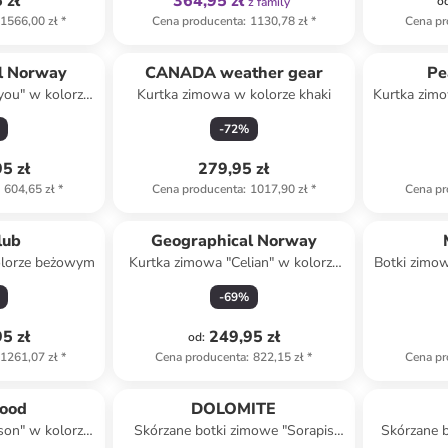
 zł
364,95 zł
o
z family
1566,00 zł
*
Cena producenta
:
1130,78 zł
*
Cena pr
l Norway
CANADA weather gear
Pe
you" w kolorze
Kurtka zimowa w kolorze khaki
Kurtka zimo
owym
-
72
%
5 zł
279,95 zł
604,65 zł
*
Cena producenta
:
1017,90 zł
*
Cena pr
lub
Geographical Norway
olorze beżowym
Kurtka zimowa "Celian" w kolorze
Botki zimo
granatowym
ko
-
69
%
5 zł
249,95 zł
od
:
1261,07 zł
*
Cena producenta
:
822,15 zł
*
Cena pr
Tylko z
family
ood
DOLOMITE
son" w kolorze
Skórzane botki zimowe "Sorapis
Skórzane b