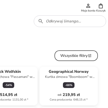
Moje konto
Koszyk
Wszystkie filtry
ck Wolfskin
Geographical Norway
chowa "Passamani" w
Kurtka zimowa "Boomboom" w
lorze czarnym
kolorze granatowym
-
54
%
-
66
%
514,95 zł
219,95 zł
od
:
oducenta
:
1131,00 zł
*
Cena producenta
:
648,15 zł
*
zniżka
family