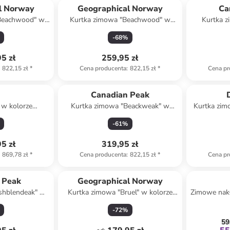
l Norway
Geographical Norway
Ca
Beachwood" w
Kurtka zimowa "Beachwood" w
Kurtka 
haki
kolorze granatowym
kolo
-
68
%
5 zł
259,95 zł
822,15 zł
*
Cena producenta
:
822,15 zł
*
Cena pr
p
Canadian Peak
 w kolorze
Kurtka zimowa "Beackweak" w
Kurtka zim
-czarnym
kolorze zielonym
-
61
%
5 zł
319,95 zł
869,78 zł
*
Cena producenta
:
822,15 zł
*
Cena pr
 Peak
Geographical Norway
shblendeak" w
Kurtka zimowa "Bruel" w kolorze
Zimowe nakł
towo-czarnym
khaki
-
72
%
59