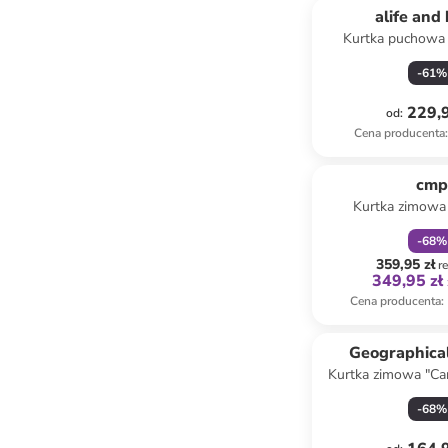
alife and 
Kurtka puchowa
kolorze zi
-
61
%
229,9
od
:
Cena producenta
:
zniżka
f
cm
Kurtka zimowa
oliwko
-
68
%
359,95 zł
r
349,95 zł
Cena producenta
:
Geographica
Kurtka zimowa "Ca
czarn
-
68
%