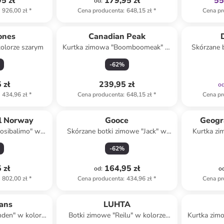
5 zł
179,95 zł
55
od
:
926,00 zł
*
Cena producenta
:
648,15 zł
*
Cena pr
ones
Canadian Peak
olorze szarym
Kurtka zimowa "Boomboomeak" w
Skórzane 
kolorze khaki
Winter
-
62
%
 zł
239,95 zł
o
434,96 zł
*
Cena producenta
:
648,15 zł
*
Cena pr
l Norway
Gooce
Geogr
osibalimo" w
Skórzane botki zimowe "Jack" w
Kurtka z
zarnym
kolorze jasnobrązowym
ko
-
62
%
 zł
164,95 zł
od
:
o
802,00 zł
*
Cena producenta
:
434,96 zł
*
Cena pr
eans
LUHTA
den" w kolorze
Botki zimowe "Reilu" w kolorze
Kurtka zim