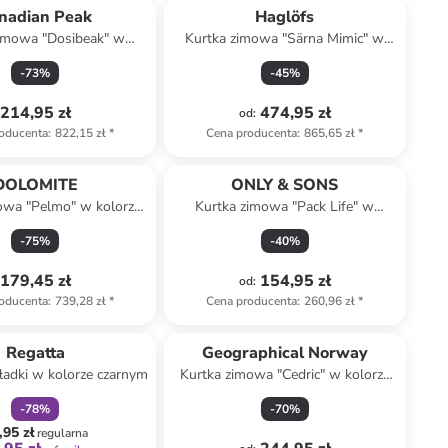
nadian Peak
Haglöfs
zimowa "Dosibeak" w
Kurtka zimowa "Särna Mimic" w
rze granatowym
kolorze czarnym
-
73
%
-
45
%
214,95 zł
474,95 zł
od
:
oducenta
:
822,15 zł
*
Cena producenta
:
865,65 zł
*
DOLOMITE
ONLY & SONS
owa "Pelmo" w kolorze
Kurtka zimowa "Pack Life" w
czarnym
kolorze szarobrązowym
-
75
%
-
40
%
179,45 zł
154,95 zł
od
:
oducenta
:
739,28 zł
*
Cena producenta
:
260,96 zł
*
zniżka
family
Regatta
Geographical Norway
adki w kolorze czarnym
Kurtka zimowa "Cedric" w kolorze
granatowym
-
78
%
-
70
%
,95 zł
regularna