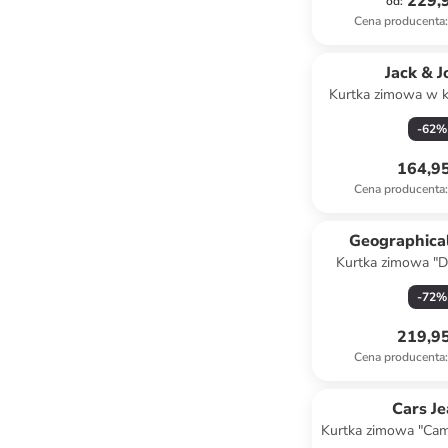
229,9
od
:
Cena producenta
:
Jack & J
Kurtka zimowa w k
-
62
%
164,95
Cena producenta
:
Geographica
Kurtka zimowa "D
kolorze c
-
72
%
219,95
Cena producenta
:
Cars J
Kurtka zimowa "Cam