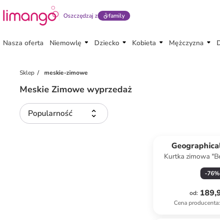
Oszczędzaj z
family
Nasza oferta
Niemowlę
Dziecko
Kobieta
Mężczyzna
Sklep
meskie-zimowe
Meskie Zimowe wyprzedaż
Popularność
Geographica
Kurtka zimowa "
kolorze ciem
-
76
%
189,9
od
:
Cena producenta
: