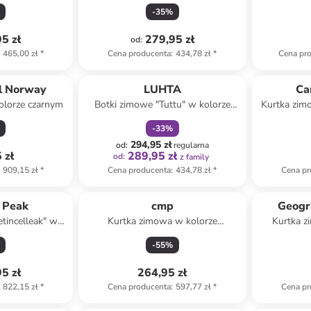
ym
czarnym
-
35
%
5 zł
279,95 zł
od
:
465,00 zł
*
Cena producenta
:
434,78 zł
*
Cena pr
zniżka
family
l Norway
LUHTA
Ca
olorze czarnym
Botki zimowe "Tuttu" w kolorze
Kurtka zim
czarnym
-
33
%
294,95 zł
od
:
regularna
 zł
289,95 zł
od
:
z family
909,15 zł
*
Cena producenta
:
434,78 zł
*
Cena pr
 Peak
cmp
Geogr
tincelleak" w
Kurtka zimowa w kolorze
Kurtka 
haki
niebieskim
ko
-
55
%
5 zł
264,95 zł
822,15 zł
*
Cena producenta
:
597,77 zł
*
Cena pr