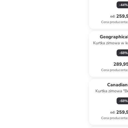
czarn
-
44
%
259,9
od
:
Cena producenta
:
Geographica
Kurtka zimowa w k
-
68
%
289,95
Cena producenta
:
Canadian
Kurtka zimowa "Be
kolorze k
-
68
%
259,9
od
:
Cena producenta
: