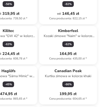
id Plus" w kolorze
brązowym
-
56
%
-
82
%
asnobrązowym
319,95 zł
146,45 zł
d
:
od
:
oducenta
:
739,50 zł
*
Cena producenta
:
822,15 zł
*
Killtec
Kimberfeel
owa "GW 42" w kolorze
Kozaki zimowe "Naim" w kolorze
zielonym
czarnym
-
63
%
-
62
%
224,45 zł
164,95 zł
d
:
oducenta
:
608,78 zł
*
Cena producenta
:
435,00 zł
*
Haglöfs
Canadian Peak
mowa "Särna Mimic" w
Kurtka zimowa w kolorze khaki
rze granatowym
-
45
%
-
66
%
474,95 zł
199,95 zł
oducenta
:
865,65 zł
*
Cena producenta
:
604,65 zł
*