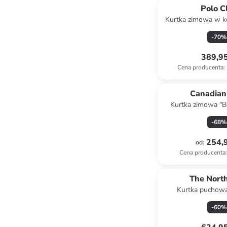
Polo C
Kurtka zimowa w k
-
70
%
389,95
Cena producenta
:
Canadian
Kurtka zimowa "
kolorze bo
-
68
%
254,9
od
:
Cena producenta
:
The Nort
Kurtka puchowa
jasnobrą
-
60
%