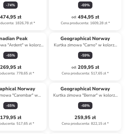
żółtym
jasnobrązowym
-
74
%
-
69
%
474,95 zł
494,95 zł
od
:
oducenta
:
1826,78 zł
*
Cena producenta
:
1609,28 zł
*
nadian Peak
Geographical Norway
owa "Ardent" w kolorze
Kurtka zimowa "Carno" w kolorze
khaki
khaki
-
65
%
-
59
%
269,95 zł
209,95 zł
od
:
oducenta
:
778,65 zł
*
Cena producenta
:
517,65 zł
*
aphical Norway
Geographical Norway
zimowa "Carembar" w
Kurtka zimowa "Bernar" w kolorze
lorze beżowym
czarnym
-
65
%
-
68
%
179,95 zł
259,95 zł
oducenta
:
517,65 zł
*
Cena producenta
:
822,15 zł
*