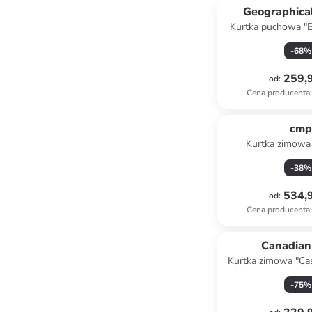
Geographica
Kurtka puchowa "
kolorze k
-
68
%
259,9
od
:
Cena producenta
:
cm
Kurtka zimowa
jasnobrązowo
-
38
%
534,9
od
:
Cena producenta
:
Canadian
Kurtka zimowa "Ca
kolorze antracy
-
75
%