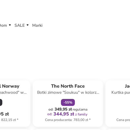
Dom
SALE
Marki
zniżka
family
l Norway
The North Face
Ja
Beachwood" w
Botki zimowe "Soukuu" w kolorze
Kurtka pu
noszarym
czarno-czerwonym
ko
-
55
%
349,95 zł
od
:
regularna
5 zł
344,95 zł
od
:
z family
822,15 zł
*
Cena producenta
:
783,00 zł
*
Cena pr