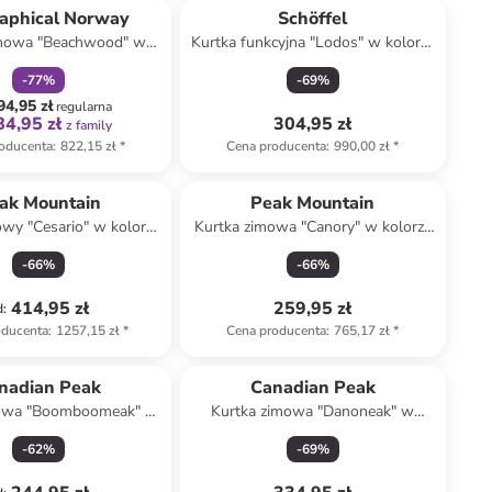
aphical Norway
Schöffel
imowa "Beachwood" w
Kurtka funkcyjna "Lodos" w kolorze
rze granatowym
zielonym
-
77
%
-
69
%
94,95 zł
regularna
84,95 zł
304,95 zł
z family
oducenta
:
822,15 zł
*
Cena producenta
:
990,00 zł
*
ak Mountain
Peak Mountain
owy "Cesario" w kolorze
Kurtka zimowa "Canory" w kolorze
szarym
niebieskim
-
66
%
-
66
%
414,95 zł
259,95 zł
d
:
oducenta
:
1257,15 zł
*
Cena producenta
:
765,17 zł
*
nadian Peak
Canadian Peak
mowa "Boomboomeak" w
Kurtka zimowa "Danoneak" w
orze niebieskim
kolorze granatowym
-
62
%
-
69
%