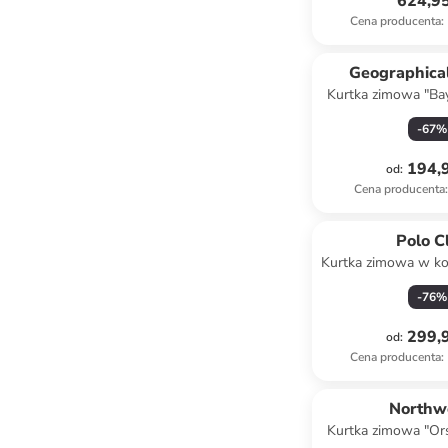
624,95
Cena producenta
:
Geographica
Kurtka zimowa "Ba
granat
-
67
%
194,9
od
:
Cena producenta
:
Polo C
Kurtka zimowa w k
-
76
%
299,9
od
:
Cena producenta
:
Northw
Kurtka zimowa "Or