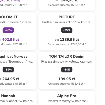
,95 zł
244,95 zł
od
:
z family
oducenta
:
261,00 zł
*
Cena producenta
:
822,15 zł
*
Tylko z
family
DOLOMITE
PICTURE
botki zimowe "Sorapis
Kurtka narciarska "U99" w kolorze
" w kolorze szarym
białym
-
48
%
-
25
%
402,95 zł
1289,95 zł
d
:
od
:
oducenta
:
782,78 zł
*
Cena producenta
:
1740,00 zł
*
aphical Norway
TOM TAILOR Denim
imowa "Boomboom" w
Płaszcz zimowy w kolorze czarnym
lorze czarnym
-
59
%
-
64
%
264,95 zł
199,95 zł
d
:
oducenta
:
648,15 zł
*
Cena producenta
:
565,46 zł
*
Hannah
Alpine Pro
owa "Gabber" w kolorze
Płaszcz zimowy w kolorze