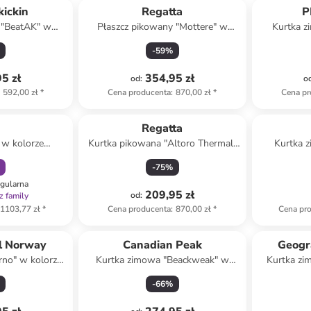
kickin
Regatta
P
 "BeatAK" w
Płaszcz pikowany "Mottere" w
Kurtka z
elonym
kolorze oliwkowym
kolo
-
59
%
5 zł
354,95 zł
od
:
o
592,00 zł
*
Cena producenta
:
870,00 zł
*
Cena pr
amily
p
Regatta
 w kolorze
Kurtka pikowana "Altoro Thermal"
Kurtka 
wym
w kolorze bordowym
kolorz
-
75
%
egularna
209,95 zł
od
:
z family
1103,77 zł
*
Cena producenta
:
870,00 zł
*
Cena pr
l Norway
Canadian Peak
Geogr
rno" w kolorze
Kurtka zimowa "Beackweak" w
Kurtka zi
ym
kolorze błękitnym
-
66
%