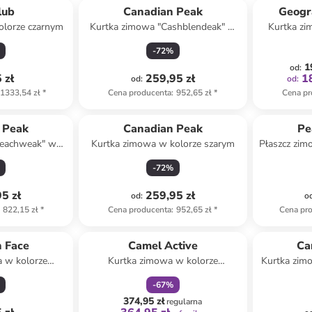
lub
Canadian Peak
Geogr
olorze czarnym
Kurtka zimowa "Cashblendeak" w
Kurtka z
kolorze niebiesko-czarnym
kolo
-
72
%
1
od
:
 zł
259,95 zł
1
od
:
od
:
1333,54 zł
*
Cena producenta
:
952,65 zł
*
Cena pr
 Peak
Canadian Peak
Pe
Beachweak" w
Kurtka zimowa w kolorze szarym
Płaszcz zim
rdowym
-
72
%
5 zł
259,95 zł
od
:
o
822,15 zł
*
Cena producenta
:
952,65 zł
*
Cena pr
zniżka
family
h Face
Camel Active
Ca
 w kolorze
Kurtka zimowa w kolorze
Kurtka zi
zowym
granatowym
kol
-
67
%
374,95 zł
regularna