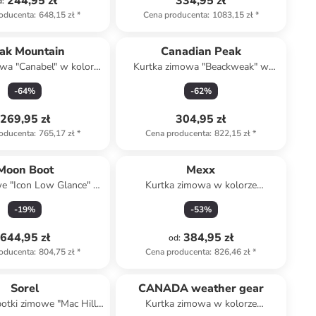
244,95 zł
334,95 zł
d
:
oducenta
:
648,15 zł
*
Cena producenta
:
1083,15 zł
*
ak Mountain
Canadian Peak
wa "Canabel" w kolorze
Kurtka zimowa "Beackweak" w
khaki
kolorze niebieskim
-
64
%
-
62
%
269,95 zł
304,95 zł
oducenta
:
765,17 zł
*
Cena producenta
:
822,15 zł
*
Moon Boot
Mexx
we "Icon Low Glance" w
Kurtka zimowa w kolorze
lorze czarnym
granatowym
-
19
%
-
53
%
644,95 zł
384,95 zł
od
:
oducenta
:
804,75 zł
*
Cena producenta
:
826,46 zł
*
Sorel
CANADA weather gear
otki zimowe "Mac Hill
Kurtka zimowa w kolorze