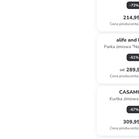
khak
-
73
%
214,95
Cena producenta
:
alife and 
Parka zimowa "No
czarn
-
61
%
289,9
od
:
Cena producenta
:
CASAM
Kurtka zimowa
czerwo
-
67
%
309,95
Cena producenta
: