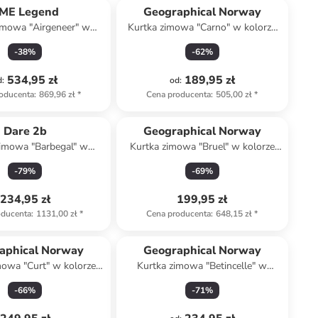
ME Legend
Geographical Norway
imowa "Airgeneer" w
Kurtka zimowa "Carno" w kolorze
rze granatowym
beżowym
-
38
%
-
62
%
534,95 zł
189,95 zł
d
:
od
:
oducenta
:
869,96 zł
*
Cena producenta
:
505,00 zł
*
Dare 2b
Geographical Norway
zimowa "Barbegal" w
Kurtka zimowa "Bruel" w kolorze
e czarno-czerwono-
białym
-
79
%
-
69
%
oliwkowym
234,95 zł
199,95 zł
oducenta
:
1131,00 zł
*
Cena producenta
:
648,15 zł
*
aphical Norway
Geographical Norway
mowa "Curt" w kolorze
Kurtka zimowa "Betincelle" w
granatowym
kolorze czarnym
-
66
%
-
71
%