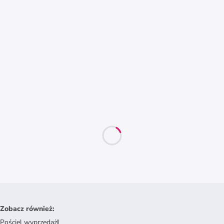
Zobacz również
:
Pościel wyprzedaż
|