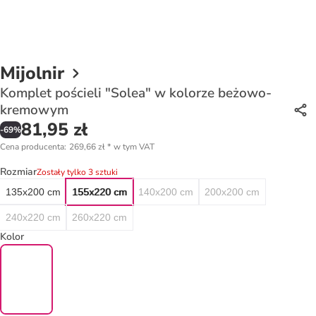
Mijolnir
Komplet pościeli "Solea" w kolorze beżowo-
kremowym
81,95 zł
-
69
%
Cena producenta
:
269,66 zł
*
w tym VAT
Rozmiar
Zostały tylko 3 sztuki
135x200 cm
155x220 cm
140x200 cm
200x200 cm
240x220 cm
260x220 cm
Kolor