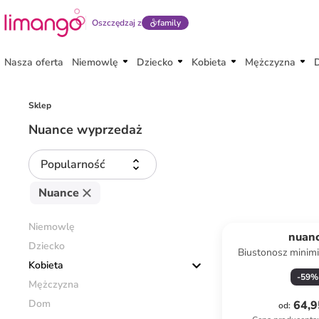
Oszczędzaj z
family
Nasza oferta
Niemowlę
Dziecko
Kobieta
Mężczyzna
Sklep
Nuance wyprzedaż
Popularność
Nuance
Niemowlę
nuan
Dziecko
Biustonosz minimi
Kobieta
zielon
-
59
%
Mężczyzna
Dom
64,9
od
: