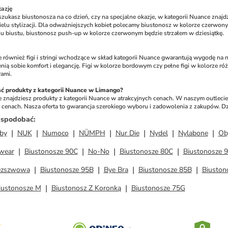
kazję
szukasz biustonosza na co dzień, czy na specjalne okazje, w kategorii Nuance znajd
elu stylizacji. Dla odważniejszych kobiet polecamy biustonosz w kolorze czerwonym,
u biustu, biustonosz push-up w kolorze czerwonym będzie strzałem w dziesiątkę.
le również figi i stringi wchodzące w skład kategorii Nuance gwarantują wygodę na 
enią sobie komfort i elegancję. Figi w kolorze bordowym czy pełne figi w kolorze róż
ami. 
 produkty z kategorii Nuance w Limango?
e znajdziesz produkty z kategorii Nuance w atrakcyjnych cenach. W naszym outlecie
ch cenach. Nasza oferta to gwarancja szerokiego wyboru i zadowolenia z zakupów. D
ż spodobać
:
by
NUK
Numoco
NÜMPH
Nur Die
Nydel
Nylabone
Ob
rwear
Biustonosze 90C
No-No
Biustonosze 80C
Biustonosze 
Bezszwowa
Biustonosze 95B
Bye Bra
Biustonosze 85B
Biuston
iustonosze M
Biustonosz Z Koronką
Biustonosze 75G