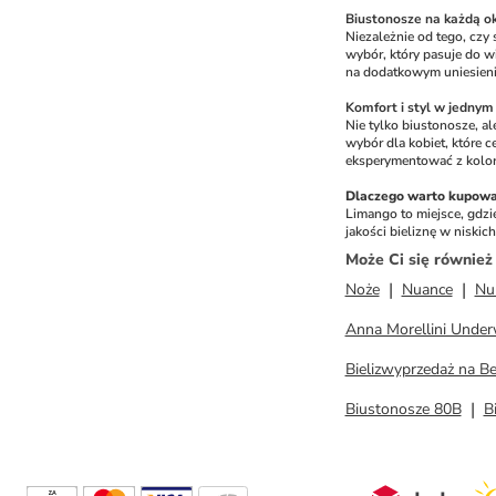
Biustonosze na każdą o
Niezależnie od tego, czy 
wybór, który pasuje do wi
na dodatkowym uniesieni
Komfort i styl w jednym
Nie tylko biustonosze, a
wybór dla kobiet, które c
eksperymentować z kolor
Dlaczego warto kupować
Limango to miejsce, gdzi
jakości bieliznę w niski
Może Ci się równie
Noże
Nuance
Nu
Anna Morellini Unde
Bielizwyprzedaż na 
Biustonosze 80B
B