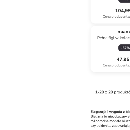
104,95
Cena producenta
:
nuan
Pełne figi w kol
-
57
%
47,95 
Cena producenta
:
1
-
20
z
20
produkt
Elegancja i wygoda z bi
Bielizna to nieodłączny e
różnorodne modele biusto
czy sukienką, zapewniając