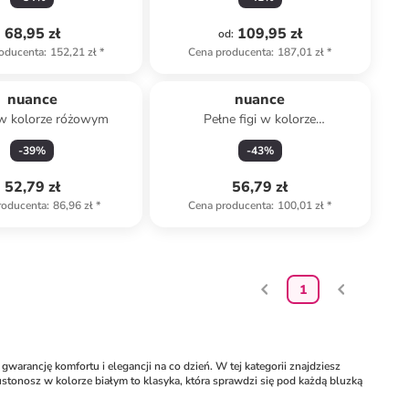
68,95 zł
109,95 zł
od
:
oducenta
:
152,21 zł
*
Cena producenta
:
187,01 zł
*
nuance
nuance
 w kolorze różowym
Pełne figi w kolorze
pomarańczowym
-
39
%
-
43
%
52,79 zł
56,79 zł
roducenta
:
86,96 zł
*
Cena producenta
:
100,01 zł
*
1
warancję komfortu i elegancji na co dzień. W tej kategorii znajdziesz 
tonosz w kolorze białym to klasyka, która sprawdzi się pod każdą bluzką 