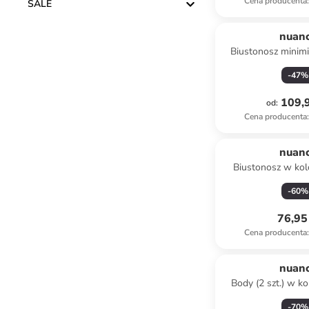
Cena producenta
:
SALE
nuan
Biustonosz minimi
fiołko
-
47
%
109,9
od
:
Cena producenta
:
nuan
Biustonosz w kol
-
60
%
76,95 
Cena producenta
:
nuan
Body (2 szt.) w ko
beżow
-
70
%