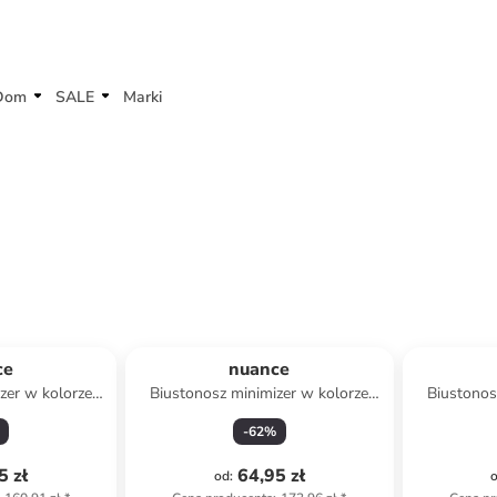
Dom
SALE
Marki
ce
nuance
zer w kolorze
Biustonosz minimizer w kolorze
Biustonos
ym
ciemnofioletowym
-
62
%
5 zł
64,95 zł
od
: