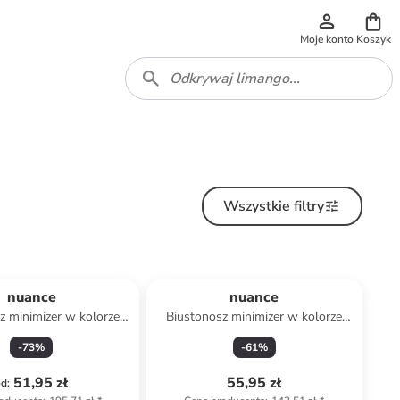
Moje konto
Koszyk
Wszystkie filtry
nuance
nuance
z minimizer w kolorze
Biustonosz minimizer w kolorze
kremowym
czarnym
-
73
%
-
61
%
51,95 zł
55,95 zł
od
: