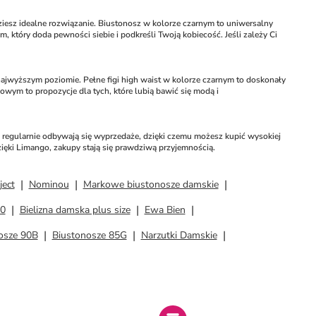
ziesz idealne rozwiązanie. Biustonosz w kolorze czarnym to uniwersalny 
 który doda pewności siebie i podkreśli Twoją kobiecość. Jeśli zależy Ci 
najwyższym poziomie. Pełne figi high waist w kolorze czarnym to doskonały 
owym to propozycje dla tych, które lubią bawić się modą i 
 regularnie odbywają się wyprzedaże, dzięki czemu możesz kupić wysokiej 
zięki Limango, zakupy stają się prawdziwą przyjemnością.
ject
Nominou
Markowe biustonosze damskie
90
Bielizna damska plus size
Ewa Bien
osze 90B
Biustonosze 85G
Narzutki Damskie