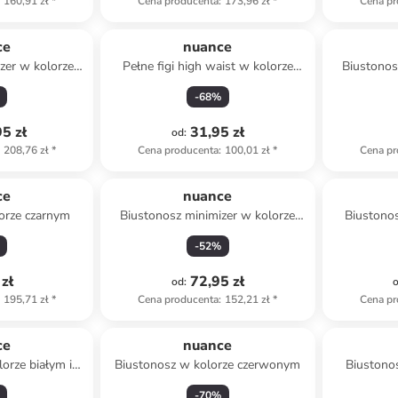
160,91 zł
*
Cena producenta
:
173,96 zł
*
Cena pr
ce
nuance
zer w kolorze
Pełne figi high waist w kolorze
Biustonos
wym
jasnoróżowym
-
68
%
5 zł
31,95 zł
od
:
208,76 zł
*
Cena producenta
:
100,01 zł
*
Cena pr
ce
nuance
orze czarnym
Biustonosz minimizer w kolorze
Biustono
czarnym
po
-
52
%
zł
72,95 zł
od
:
195,71 zł
*
Cena producenta
:
152,21 zł
*
Cena pr
ce
nuance
lorze białym i
Biustonosz w kolorze czerwonym
Biustono
ym
-
70
%