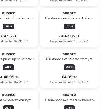
oducenta
:
195,71 zł
*
Cena producenta
:
143,51 zł
*
nuance
nuance
z minimizer w kolorze
Biustonosz minimizer w kolorze
czarnym
pomarańczowym
-
59
%
-
74
%
64,95 zł
42,95 zł
od
:
oducenta
:
160,91 zł
*
Cena producenta
:
165,26 zł
*
nuance
nuance
sz push-up w kolorze
Biustonosz w kolorze czarnym
marańczowym
-
69
%
-
59
%
46,95 zł
64,95 zł
od
:
oducenta
:
152,21 zł
*
Cena producenta
:
160,91 zł
*
nuance
nuance
sz w kolorze czarnym
Biustonosz minimizer w kolorze
czarnym
-
54
%
-
41
%