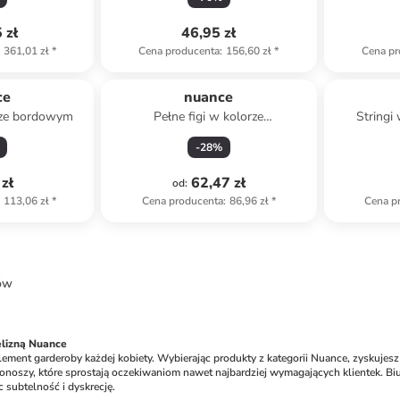
 zł
46,95 zł
361,01 zł
*
Cena producenta
:
156,60 zł
*
Cena pr
ce
nuance
orze bordowym
Pełne figi w kolorze
Stringi
pomarańczowym
-
28
%
zł
62,47 zł
od
:
113,06 zł
*
Cena producenta
:
86,96 zł
*
Cena p
ów
elizną Nuance
lement garderoby każdej kobiety. Wybierając produkty z kategorii Nuance, zyskujesz g
noszy, które sprostają oczekiwaniom nawet najbardziej wymagających klientek. Bius
 subtelność i dyskrecję. 