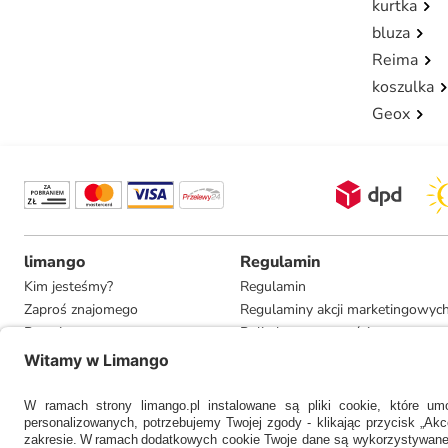
kurtka
bluza
Reima
koszulka
Geox
limango
Regulamin
Kim jesteśmy?
Regulamin
Zaproś znajomego
Regulaminy akcji marketingowyc
Pracuj u nas
Polityka prywatności
Informacje dla prasy
Ustawienia prywatności
Compliance