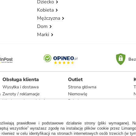
Dziecko
Kobieta
Mężczyzna
Dom
Marki
Bez
Obsługa klienta
Outlet
Wysyłka i dostawa
Strona główna
T
h
Zwroty / reklamacje
Niemowlę
N
Użytkowanie produktów
Dziecko
Recykling i utylizacja
Kobieta
Odstąpienie
Mężczyzna
Zgodność z umową i naprawa
Dom
Marki