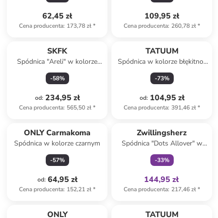
62,45 zł
109,95 zł
Cena producenta
:
173,78 zł
*
Cena producenta
:
260,78 zł
*
SKFK
TATUUM
Spódnica "Areli" w kolorze
Spódnica w kolorze błękitno-
biało-niebieskim
pomarańczowym
-
58
%
-
73
%
234,95 zł
104,95 zł
od
:
od
:
Cena producenta
:
565,50 zł
*
Cena producenta
:
391,46 zł
*
Tylko z
family
ONLY Carmakoma
Zwillingsherz
Spódnica w kolorze czarnym
Spódnica "Dots Allover" w
kolorze czarnym
-
57
%
-
33
%
64,95 zł
144,95 zł
od
:
Cena producenta
:
152,21 zł
*
Cena producenta
:
217,46 zł
*
ONLY
TATUUM