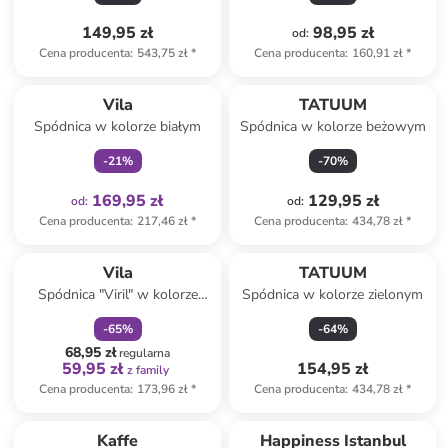
149,95 zł
98,95 zł
od
:
Cena producenta
:
543,75 zł
*
Cena producenta
:
160,91 zł
*
Tylko z
family
Vila
TATUUM
Spódnica w kolorze białym
Spódnica w kolorze beżowym
-
21
%
-
70
%
169,95 zł
129,95 zł
od
:
od
:
Cena producenta
:
217,46 zł
*
Cena producenta
:
434,78 zł
*
zniżka
family
Vila
TATUUM
Spódnica "Viril" w kolorze
Spódnica w kolorze zielonym
szarym
-
65
%
-
64
%
68,95 zł
regularna
59,95 zł
154,95 zł
z family
Cena producenta
:
173,96 zł
*
Cena producenta
:
434,78 zł
*
zniżka
family
Kaffe
Happiness Istanbul