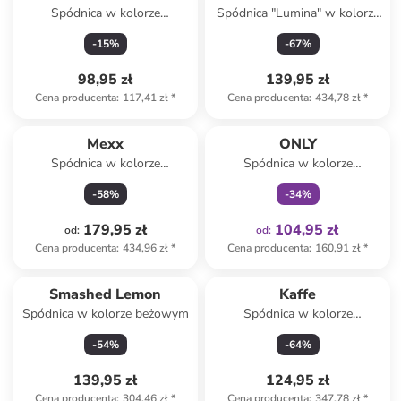
Spódnica w kolorze
Spódnica "Lumina" w kolorze
turkusowym
czarnym
-
15
%
-
67
%
98,95 zł
139,95 zł
Cena producenta
:
117,41 zł
*
Cena producenta
:
434,78 zł
*
Tylko z
family
Mexx
ONLY
Spódnica w kolorze
Spódnica w kolorze
granatowym
kremowym
-
58
%
-
34
%
179,95 zł
104,95 zł
od
:
od
:
Cena producenta
:
434,96 zł
*
Cena producenta
:
160,91 zł
*
Smashed Lemon
Kaffe
Spódnica w kolorze beżowym
Spódnica w kolorze
szarobrązowym
-
54
%
-
64
%
139,95 zł
124,95 zł
Cena producenta
:
304,46 zł
*
Cena producenta
:
347,78 zł
*