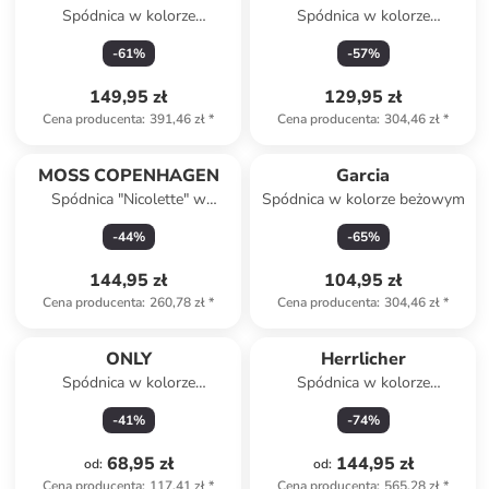
Spódnica w kolorze
Spódnica w kolorze
czerwono-białym
granatowym
-
61
%
-
57
%
149,95 zł
129,95 zł
Cena producenta
:
391,46 zł
*
Cena producenta
:
304,46 zł
*
MOSS COPENHAGEN
Garcia
Spódnica "Nicolette" w
Spódnica w kolorze beżowym
kolorze szarobrązowym
-
44
%
-
65
%
144,95 zł
104,95 zł
Cena producenta
:
260,78 zł
*
Cena producenta
:
304,46 zł
*
ONLY
Herrlicher
Spódnica w kolorze
Spódnica w kolorze
czerwonym
antracytowym
-
41
%
-
74
%
68,95 zł
144,95 zł
od
:
od
:
Cena producenta
:
117,41 zł
*
Cena producenta
:
565,28 zł
*