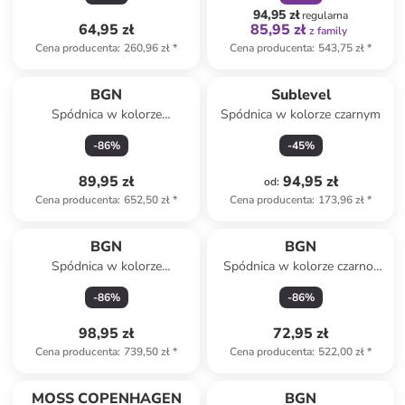
94,95 zł
regularna
64,95 zł
85,95 zł
z family
Cena producenta
:
260,96 zł
*
Cena producenta
:
543,75 zł
*
BGN
Sublevel
Spódnica w kolorze
Spódnica w kolorze czarnym
brązowym
-
86
%
-
45
%
89,95 zł
94,95 zł
od
:
Cena producenta
:
652,50 zł
*
Cena producenta
:
173,96 zł
*
BGN
BGN
Spódnica w kolorze
Spódnica w kolorze czarno-
czerwonym
białym
-
86
%
-
86
%
98,95 zł
72,95 zł
Cena producenta
:
739,50 zł
*
Cena producenta
:
522,00 zł
*
zniżka
family
MOSS COPENHAGEN
BGN