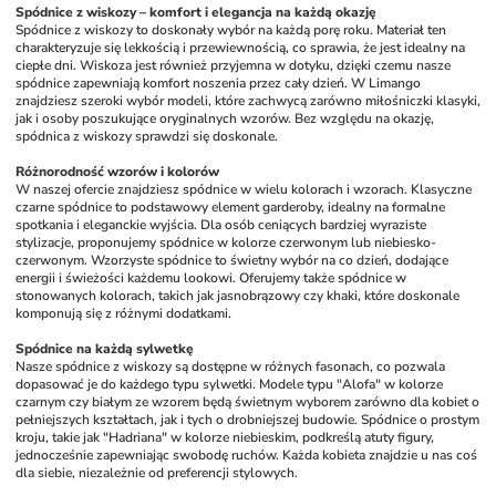
Spódnice z wiskozy – komfort i elegancja na każdą okazję
Spódnice z wiskozy to doskonały wybór na każdą porę roku. Materiał ten 
charakteryzuje się lekkością i przewiewnością, co sprawia, że jest idealny na 
ciepłe dni. Wiskoza jest również przyjemna w dotyku, dzięki czemu nasze 
spódnice zapewniają komfort noszenia przez cały dzień. W Limango 
znajdziesz szeroki wybór modeli, które zachwycą zarówno miłośniczki klasyki, 
jak i osoby poszukujące oryginalnych wzorów. Bez względu na okazję, 
spódnica z wiskozy sprawdzi się doskonale.
Różnorodność wzorów i kolorów
W naszej ofercie znajdziesz spódnice w wielu kolorach i wzorach. Klasyczne 
czarne spódnice to podstawowy element garderoby, idealny na formalne 
spotkania i eleganckie wyjścia. Dla osób ceniących bardziej wyraziste 
stylizacje, proponujemy spódnice w kolorze czerwonym lub niebiesko-
czerwonym. Wzorzyste spódnice to świetny wybór na co dzień, dodające 
energii i świeżości każdemu lookowi. Oferujemy także spódnice w 
stonowanych kolorach, takich jak jasnobrązowy czy khaki, które doskonale 
komponują się z różnymi dodatkami.
Spódnice na każdą sylwetkę
Nasze spódnice z wiskozy są dostępne w różnych fasonach, co pozwala 
dopasować je do każdego typu sylwetki. Modele typu "Alofa" w kolorze 
czarnym czy białym ze wzorem będą świetnym wyborem zarówno dla kobiet o 
pełniejszych kształtach, jak i tych o drobniejszej budowie. Spódnice o prostym 
kroju, takie jak "Hadriana" w kolorze niebieskim, podkreślą atuty figury, 
jednocześnie zapewniając swobodę ruchów. Każda kobieta znajdzie u nas coś 
dla siebie, niezależnie od preferencji stylowych.