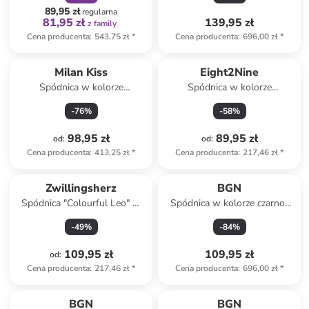
89,95 zł
regularna
81,95 zł
139,95 zł
z family
Cena producenta
:
543,75 zł
*
Cena producenta
:
696,00 zł
*
Milan Kiss
Eight2Nine
Spódnica w kolorze
Spódnica w kolorze
kremowym
kremowym
-
76
%
-
58
%
98,95 zł
89,95 zł
od
:
od
:
Cena producenta
:
413,25 zł
*
Cena producenta
:
217,46 zł
*
Zwillingsherz
BGN
Spódnica "Colourful Leo" w
Spódnica w kolorze czarno-
kolorze jasnozielono-różowym
szarym
-
49
%
-
84
%
109,95 zł
109,95 zł
od
:
Cena producenta
:
217,46 zł
*
Cena producenta
:
696,00 zł
*
BGN
BGN