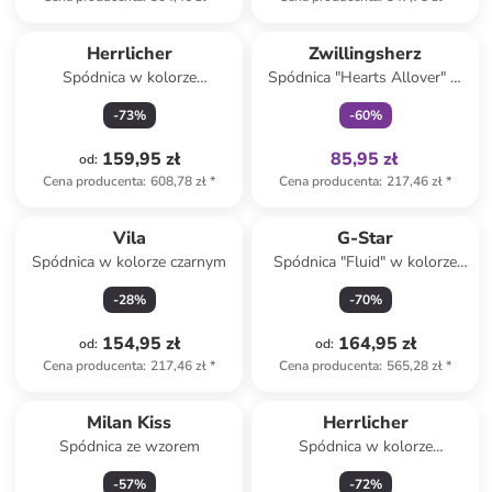
Tylko z
family
Herrlicher
Zwillingsherz
Spódnica w kolorze
Spódnica "Hearts Allover" w
antracytowym
kolorze niebieskim
-
73
%
-
60
%
159,95 zł
85,95 zł
od
:
Cena producenta
:
608,78 zł
*
Cena producenta
:
217,46 zł
*
Vila
G-Star
Spódnica w kolorze czarnym
Spódnica "Fluid" w kolorze
khaki
-
28
%
-
70
%
154,95 zł
164,95 zł
od
:
od
:
Cena producenta
:
217,46 zł
*
Cena producenta
:
565,28 zł
*
Milan Kiss
Herrlicher
Spódnica ze wzorem
Spódnica w kolorze
granatowym
-
57
%
-
72
%