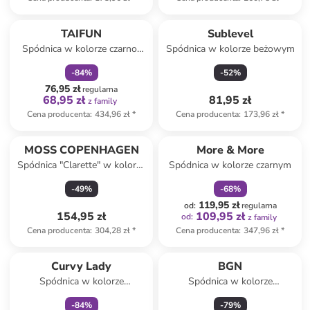
zniżka
family
TAIFUN
Sublevel
Spódnica w kolorze czarno-
Spódnica w kolorze beżowym
kremowym
-
84
%
-
52
%
76,95 zł
regularna
68,95 zł
81,95 zł
z family
Cena producenta
:
434,96 zł
*
Cena producenta
:
173,96 zł
*
zniżka
family
MOSS COPENHAGEN
More & More
Spódnica "Clarette" w kolorze
Spódnica w kolorze czarnym
kremowo-czarnym
-
49
%
-
68
%
119,95 zł
od
:
regularna
154,95 zł
109,95 zł
od
:
z family
Cena producenta
:
304,28 zł
*
Cena producenta
:
347,96 zł
*
zniżka
family
Curvy Lady
BGN
Spódnica w kolorze
Spódnica w kolorze
jasnobrązowym
brązowym
-
84
%
-
79
%