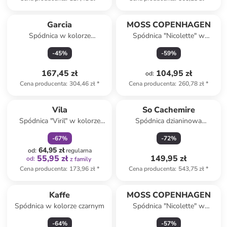
Garcia
MOSS COPENHAGEN
Spódnica w kolorze
Spódnica "Nicolette" w
jasnobrązowym
kolorze zielonym
-
45
%
-
59
%
167,45 zł
104,95 zł
od
:
Cena producenta
:
304,46 zł
*
Cena producenta
:
260,78 zł
*
zniżka
family
Vila
So Cachemire
Spódnica "Viril" w kolorze
Spódnica dzianinowa
czarnym
"Doristo" w kolorze
-
67
%
-
72
%
bordowym
64,95 zł
od
:
regularna
55,95 zł
149,95 zł
od
:
z family
Cena producenta
:
173,96 zł
*
Cena producenta
:
543,75 zł
*
Kaffe
MOSS COPENHAGEN
Spódnica w kolorze czarnym
Spódnica "Nicolette" w
kolorze niebieskim
-
64
%
-
57
%