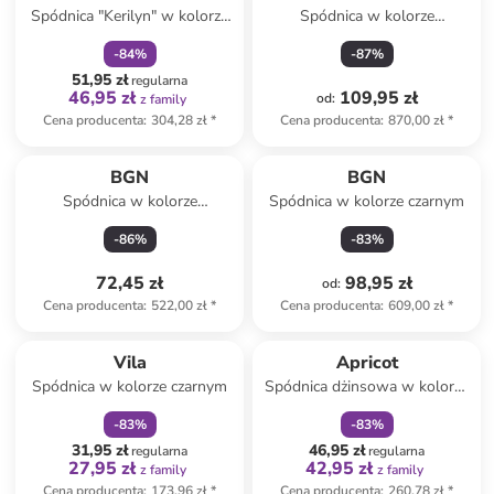
Spódnica "Kerilyn" w kolorze
Spódnica w kolorze
szarym
niebieskim
-
84
%
-
87
%
51,95 zł
regularna
46,95 zł
109,95 zł
od
:
z family
Cena producenta
:
304,28 zł
*
Cena producenta
:
870,00 zł
*
BGN
BGN
Spódnica w kolorze
Spódnica w kolorze czarnym
fioletowo-miętowym
-
86
%
-
83
%
72,45 zł
98,95 zł
od
:
Cena producenta
:
522,00 zł
*
Cena producenta
:
609,00 zł
*
zniżka
family
zniżka
family
Vila
Apricot
Spódnica w kolorze czarnym
Spódnica dżinsowa w kolorze
błękitnym
-
83
%
-
83
%
31,95 zł
46,95 zł
regularna
regularna
27,95 zł
42,95 zł
z family
z family
Cena producenta
:
173,96 zł
*
Cena producenta
:
260,78 zł
*