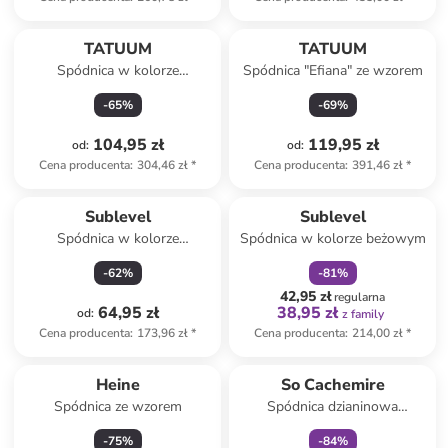
TATUUM
TATUUM
Spódnica w kolorze
Spódnica "Efiana" ze wzorem
niebieskim
-
65
%
-
69
%
104,95 zł
119,95 zł
od
:
od
:
Cena producenta
:
304,46 zł
*
Cena producenta
:
391,46 zł
*
zniżka
family
Sublevel
Sublevel
Spódnica w kolorze
Spódnica w kolorze beżowym
niebieskim
-
62
%
-
81
%
42,95 zł
regularna
64,95 zł
38,95 zł
od
:
z family
Cena producenta
:
173,96 zł
*
Cena producenta
:
214,00 zł
*
zniżka
family
Heine
So Cachemire
Spódnica ze wzorem
Spódnica dzianinowa
"Doristo" w kolorze brązowym
-
75
%
-
84
%