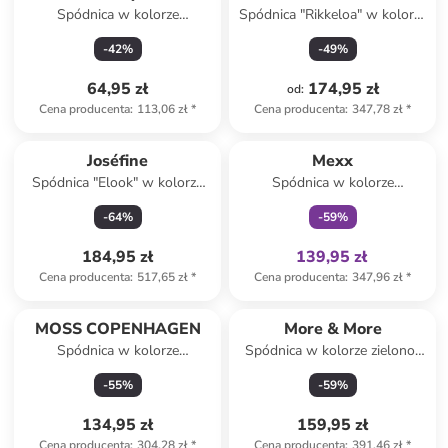
Spódnica w kolorze
Spódnica "Rikkeloa" w kolorze
jasnozielonym
kremowym
-
42
%
-
49
%
64,95 zł
174,95 zł
od
:
Cena producenta
:
113,06 zł
*
Cena producenta
:
347,78 zł
*
Tylko z
family
Joséfine
Mexx
Spódnica "Elook" w kolorze
Spódnica w kolorze
czarnym
jasnobrązowym
-
64
%
-
59
%
184,95 zł
139,95 zł
Cena producenta
:
517,65 zł
*
Cena producenta
:
347,96 zł
*
MOSS COPENHAGEN
More & More
Spódnica w kolorze
Spódnica w kolorze zielono-
ciemnofioletowym
jasnoróżowym
-
55
%
-
59
%
134,95 zł
159,95 zł
Cena producenta
:
304,28 zł
*
Cena producenta
:
391,46 zł
*