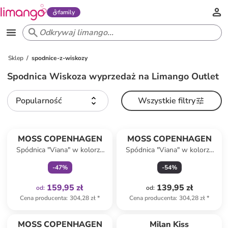
family
Sklep
spodnice-z-wiskozy
Spodnica Wiskoza wyprzedaż na Limango Outlet
Popularność
Wszystkie filtry
Tylko z
family
MOSS COPENHAGEN
MOSS COPENHAGEN
Spódnica "Viana" w kolorze
Spódnica "Viana" w kolorze
niebieskim
beżowym
-
47
%
-
54
%
159,95 zł
139,95 zł
od
:
od
:
Cena producenta
:
304,28 zł
*
Cena producenta
:
304,28 zł
*
MOSS COPENHAGEN
Milan Kiss