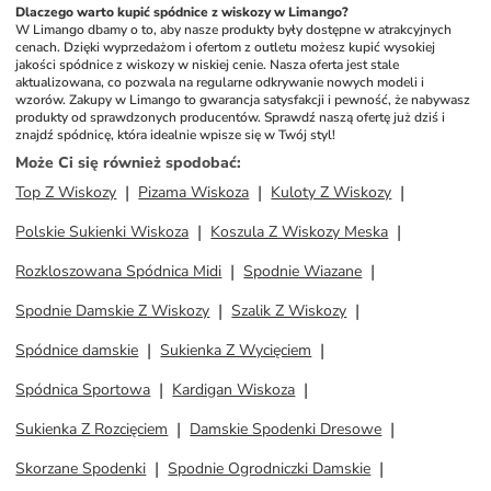
Dlaczego warto kupić spódnice z wiskozy w Limango?
W Limango dbamy o to, aby nasze produkty były dostępne w atrakcyjnych 
cenach. Dzięki wyprzedażom i ofertom z outletu możesz kupić wysokiej 
jakości spódnice z wiskozy w niskiej cenie. Nasza oferta jest stale 
aktualizowana, co pozwala na regularne odkrywanie nowych modeli i 
wzorów. Zakupy w Limango to gwarancja satysfakcji i pewność, że nabywasz 
produkty od sprawdzonych producentów. Sprawdź naszą ofertę już dziś i 
znajdź spódnicę, która idealnie wpisze się w Twój styl!
Może Ci się również spodobać
:
Top Z Wiskozy
Pizama Wiskoza
Kuloty Z Wiskozy
Polskie Sukienki Wiskoza
Koszula Z Wiskozy Meska
Rozkloszowana Spódnica Midi
Spodnie Wiazane
Spodnie Damskie Z Wiskozy
Szalik Z Wiskozy
Spódnice damskie
Sukienka Z Wycięciem
Spódnica Sportowa
Kardigan Wiskoza
Sukienka Z Rozcięciem
Damskie Spodenki Dresowe
Skorzane Spodenki
Spodnie Ogrodniczki Damskie