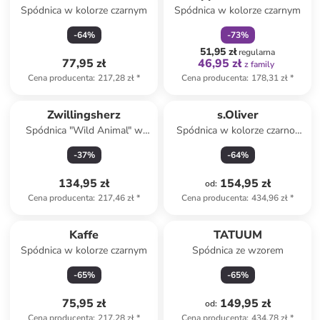
Spódnica w kolorze czarnym
Spódnica w kolorze czarnym
-
64
%
-
73
%
51,95 zł
regularna
77,95 zł
46,95 zł
z family
Cena producenta
:
217,28 zł
*
Cena producenta
:
178,31 zł
*
Zwillingsherz
s.Oliver
Spódnica "Wild Animal" w
Spódnica w kolorze czarno-
kolorze beżowo-
jasnobrązowym
-
37
%
-
64
%
jasnobrązowym
134,95 zł
154,95 zł
od
:
Cena producenta
:
217,46 zł
*
Cena producenta
:
434,96 zł
*
Kaffe
TATUUM
Spódnica w kolorze czarnym
Spódnica ze wzorem
-
65
%
-
65
%
75,95 zł
149,95 zł
od
:
Cena producenta
:
217,28 zł
*
Cena producenta
:
434,78 zł
*