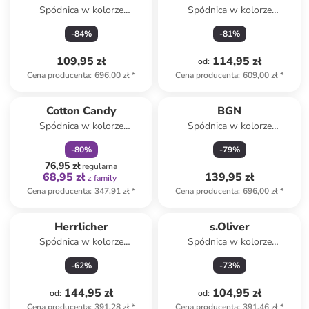
Spódnica w kolorze
Spódnica w kolorze
granatowym
jasnozielonym
-
84
%
-
81
%
109,95 zł
114,95 zł
od
:
Cena producenta
:
696,00 zł
*
Cena producenta
:
609,00 zł
*
zniżka
family
Cotton Candy
BGN
Spódnica w kolorze
Spódnica w kolorze
jasnobrązowo-czarnym
granatowym
-
80
%
-
79
%
76,95 zł
regularna
68,95 zł
139,95 zł
z family
Cena producenta
:
347,91 zł
*
Cena producenta
:
696,00 zł
*
Herrlicher
s.Oliver
Spódnica w kolorze
Spódnica w kolorze
brązowym
jasnobrązowym
-
62
%
-
73
%
144,95 zł
104,95 zł
od
:
od
:
Cena producenta
:
391,28 zł
*
Cena producenta
:
391,46 zł
*