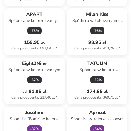
APART
Milan Kiss
Spódnica w kolorze czarnym
Spódnica w kolorze czarno-
ze wzorem
kremowym
-
73
%
-
76
%
159,95 zł
98,95 zł
Cena producenta
:
597,54 zł
*
Cena producenta
:
413,25 zł
*
Eight2Nine
TATUUM
Spódnica w kolorze czarnym
Spódnica w kolorze
kremowym
-
62
%
-
52
%
81,95 zł
174,95 zł
od
:
Cena producenta
:
217,46 zł
*
Cena producenta
:
369,71 zł
*
zniżka
family
Tylko z
family
Joséfine
Apricot
Spódnica "Boniz" w kolorze
Spódnica w kolorze zielonym
czarnym
-
82
%
-
54
%