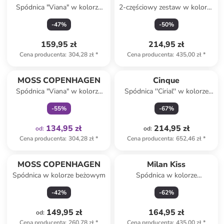
Spódnica "Viana" w kolorze
2-częściowy zestaw w kolorze
szarobrązowym
czerwonym
-
47
%
-
50
%
159,95 zł
214,95 zł
Cena producenta
:
304,28 zł
*
Cena producenta
:
435,00 zł
*
Tylko z
family
MOSS COPENHAGEN
Cinque
Spódnica "Viana" w kolorze
Spódnica ''Cirial'' w kolorze
zielonym
szarym
-
55
%
-
67
%
134,95 zł
214,95 zł
od
:
od
:
Cena producenta
:
304,28 zł
*
Cena producenta
:
652,46 zł
*
MOSS COPENHAGEN
Milan Kiss
Spódnica w kolorze beżowym
Spódnica w kolorze
kremowym
-
42
%
-
62
%
149,95 zł
164,95 zł
od
:
Cena producenta
:
260,78 zł
*
Cena producenta
:
435,00 zł
*