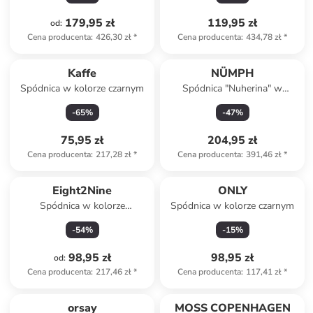
179,95 zł
119,95 zł
od
:
Cena producenta
:
426,30 zł
*
Cena producenta
:
434,78 zł
*
Kaffe
NÜMPH
Spódnica w kolorze czarnym
Spódnica "Nuherina" w
kolorze khaki
-
65
%
-
47
%
75,95 zł
204,95 zł
Cena producenta
:
217,28 zł
*
Cena producenta
:
391,46 zł
*
Eight2Nine
ONLY
Spódnica w kolorze
Spódnica w kolorze czarnym
miętowym
-
54
%
-
15
%
98,95 zł
98,95 zł
od
:
Cena producenta
:
217,46 zł
*
Cena producenta
:
117,41 zł
*
orsay
MOSS COPENHAGEN