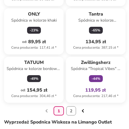
ONLY
Tantra
Spódnica w kolorze khaki
Spódnica w kolorze
brązowym
-
23
%
-
65
%
89,95 zł
134,95 zł
od
:
Cena producenta
:
117,41 zł
*
Cena producenta
:
387,15 zł
*
Tylko z
family
TATUUM
Zwillingsherz
Spódnica w kolorze bordowo-
Spódnica "Tropical Vibes" w
kremowym
kolorze różowo-
-
49
%
-
44
%
pomarańczowym
154,95 zł
119,95 zł
od
:
Cena producenta
:
304,46 zł
*
Cena producenta
:
217,46 zł
*
1
2
Wyprzedaż Spodnica Wiskoza na Limango Outlet