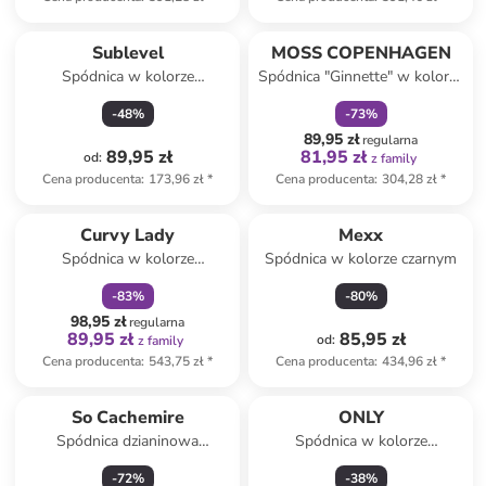
zniżka
family
Sublevel
MOSS COPENHAGEN
Spódnica w kolorze
Spódnica "Ginnette" w kolorze
jasnozielonym
czarnym
-
48
%
-
73
%
89,95 zł
regularna
89,95 zł
81,95 zł
od
:
z family
Cena producenta
:
173,96 zł
*
Cena producenta
:
304,28 zł
*
zniżka
family
Curvy Lady
Mexx
Spódnica w kolorze
Spódnica w kolorze czarnym
brązowym
-
83
%
-
80
%
98,95 zł
regularna
89,95 zł
85,95 zł
od
:
z family
Cena producenta
:
543,75 zł
*
Cena producenta
:
434,96 zł
*
So Cachemire
ONLY
Spódnica dzianinowa
Spódnica w kolorze
"Doristo" w kolorze szarym
granatowym
-
72
%
-
38
%