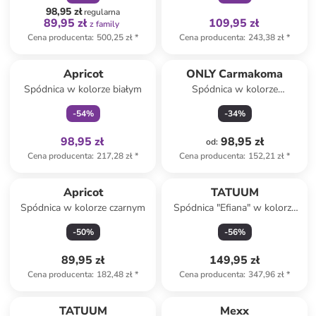
98,95 zł
regularna
89,95 zł
109,95 zł
z family
Cena producenta
:
500,25 zł
*
Cena producenta
:
243,38 zł
*
Tylko z
family
Apricot
ONLY Carmakoma
Spódnica w kolorze białym
Spódnica w kolorze
granatowym
-
54
%
-
34
%
98,95 zł
98,95 zł
od
:
Cena producenta
:
217,28 zł
*
Cena producenta
:
152,21 zł
*
Apricot
TATUUM
Spódnica w kolorze czarnym
Spódnica "Efiana" w kolorze
niebieskim
-
50
%
-
56
%
89,95 zł
149,95 zł
Cena producenta
:
182,48 zł
*
Cena producenta
:
347,96 zł
*
TATUUM
Mexx