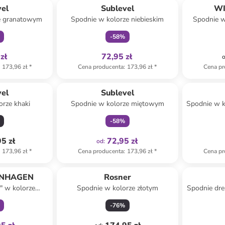
vel
Sublevel
WI
e granatowym
Spodnie w kolorze niebieskim
Spodnie w
-
58
%
zł
72,95 zł
173,96 zł
*
Cena producenta
:
173,96 zł
*
Cena pr
Tylko z
family
vel
Sublevel
orze khaki
Spodnie w kolorze miętowym
Spodnie w k
-
58
%
5 zł
72,95 zł
od
:
173,96 zł
*
Cena producenta
:
173,96 zł
*
Cena pr
family
ENHAGEN
Rosner
" w kolorze
Spodnie w kolorze złotym
Spodnie dr
zowym
-
76
%