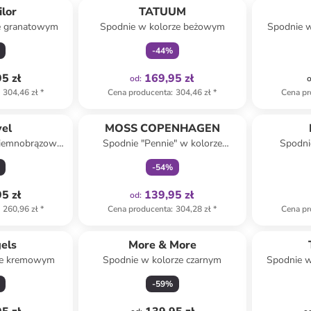
ilor
TATUUM
e granatowym
Spodnie w kolorze beżowym
Spodnie w
-
44
%
5 zł
169,95 zł
od
:
304,46 zł
*
Cena producenta
:
304,46 zł
*
Cena pr
Tylko z
family
vel
MOSS COPENHAGEN
ciemnobrązowo-
Spodnie "Pennie" w kolorze
Spodni
wym
zielonym
-
54
%
5 zł
139,95 zł
od
:
260,96 zł
*
Cena producenta
:
304,28 zł
*
Cena pr
els
More & More
ze kremowym
Spodnie w kolorze czarnym
Spodnie w
-
59
%