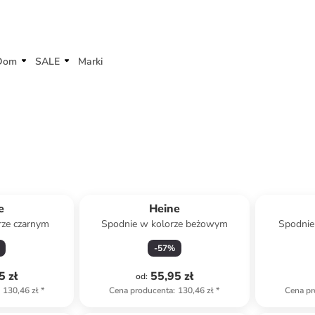
Dom
SALE
Marki
e
Heine
rze czarnym
Spodnie w kolorze beżowym
Spodnie
-
57
%
5 zł
55,95 zł
od
:
130,46 zł
*
Cena producenta
:
130,46 zł
*
Cena pr
family
Tylko z
family