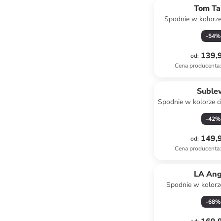
Tom Ta
Spodnie w kolorz
-
54
%
139,9
od
:
Cena producenta
:
Suble
Spodnie w kolorze 
kremo
-
42
%
149,9
od
:
Cena producenta
:
LA Ang
Spodnie w kolor
-
68
%