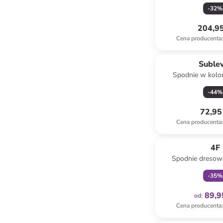
szarobrą
-
32
%
204,95
Cena producenta
:
Suble
Spodnie w kolo
-
44
%
72,95 
Cena producenta
:
Tylko z
4F
Spodnie dresow
czarn
-
35
%
89,9
od
:
Cena producenta
: