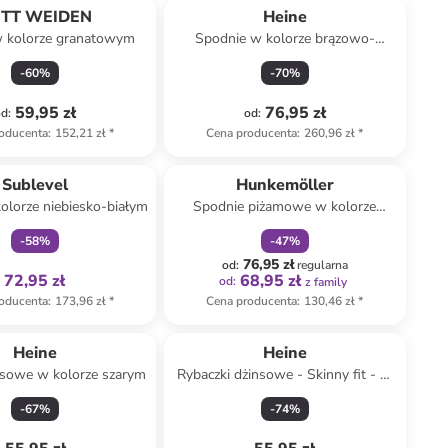
TT WEIDEN
Heine
 kolorze granatowym
Spodnie w kolorze brązowo-
czarnym
-
60
%
-
70
%
59,95 zł
76,95 zł
od
:
od
:
oducenta
:
152,21 zł
*
Cena producenta
:
260,96 zł
*
Tylko z
family
zniżka
family
Sublevel
Hunkemöller
olorze niebiesko-białym
Spodnie piżamowe w kolorze
czarnym
-
58
%
-
47
%
76,95 zł
od
:
regularna
72,95 zł
68,95 zł
od
:
z family
oducenta
:
173,96 zł
*
Cena producenta
:
130,46 zł
*
Heine
Heine
esowe w kolorze szarym
Rybaczki dżinsowe - Skinny fit - w
kolorze niebieskim
-
67
%
-
74
%