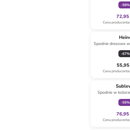
-
58
%
72,95 
Cena producenta
:
Hein
Spodnie dresowe w 
-
67
%
55,95 
Cena producenta
:
Tylko z
Suble
Spodnie w kolor
-
55
%
76,95 
Cena producenta
:
Tylko z