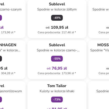
vel
Sublevel
 czarno-szarym
Spodnie w kolorze żółtym
Spodnie w
-
49
%
zł
109,95 zł
od
:
o
173,96 zł
*
Cena producenta
:
217,46 zł
*
Cena pr
Tylko z
family
ENHAGEN
Sublevel
MOSS
a" w kolorze
Spodnie w kolorze czarno-
Spodnie "Vi
wym
beżowym
-
55
%
5 zł
76,95 zł
od
:
o
304,28 zł
*
Cena producenta
:
173,96 zł
*
Cena pr
family
Tylko z
family
vel
Tom Tailor
 jasnoróżowym
Kuloty w kolorze khaki
Spodnie
-
73
%