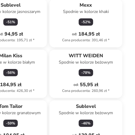
Sublevel
Mexx
 kolorze jasnoszarym
Spodnie w kolorze khaki
-
51
%
-
52
%
94,95 zł
184,95 zł
od
:
od
:
oducenta
:
195,71 zł
*
Cena producenta
:
391,46 zł
*
Milan Kiss
WITT WEIDEN
e w kolorze białym
Spodnie w kolorze beżowym
-
56
%
-
78
%
184,95 zł
55,95 zł
od
:
oducenta
:
426,30 zł
*
Cena producenta
:
260,96 zł
*
Tom Tailor
Sublevel
 kolorze granatowym
Spodnie w kolorze beżowym
-
59
%
-
46
%