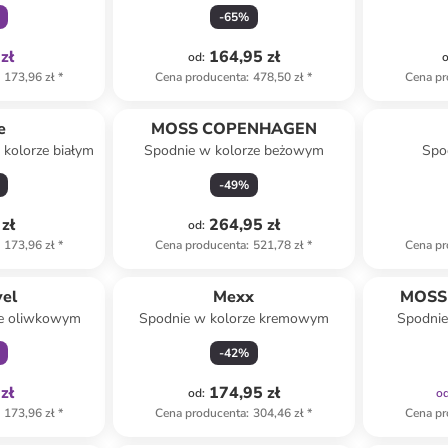
-
65
%
zł
164,95 zł
od
:
173,96 zł
*
Cena producenta
:
478,50 zł
*
Cena pr
e
MOSS COPENHAGEN
kolorze białym
Spodnie w kolorze beżowym
Spo
-
49
%
zł
264,95 zł
od
:
173,96 zł
*
Cena producenta
:
521,78 zł
*
Cena pr
family
vel
Mexx
MOSS
ze oliwkowym
Spodnie w kolorze kremowym
Spodnie
-
42
%
zł
174,95 zł
od
:
o
173,96 zł
*
Cena producenta
:
304,46 zł
*
Cena pr
family