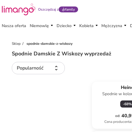
Oszczędzaj z
family
Nasza oferta
Niemowlę
Dziecko
Kobieta
Mężczyzna
Sklep
spodnie-damskie-z-wiskozy
Spodnie Damskie Z Wiskozy wyprzedaż
Popularność
Hein
Spodnie w kolo
-
68
%
40,9
od
:
Cena producenta
:
Tylko z