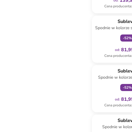
139,9
od
:
Cena producenta
:
Tylko z
Suble
Spodnie w kolorze
-
52
%
81,9
od
:
Cena producenta
:
Tylko z
Suble
Spodnie w kolorz
-
52
%
81,9
od
:
Cena producenta
:
Tylko z
Suble
Spodnie w kolo