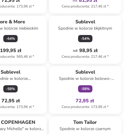
72,95 zł
81,95 zł
od
:
oducenta
:
173,96 zł
*
Cena producenta
:
217,46 zł
*
ore & More
Sublevel
w kolorze niebieskim
Spodnie w kolorze błękitnym
-
64
%
-
54
%
199,95 zł
98,95 zł
od
:
oducenta
:
565,46 zł
*
Cena producenta
:
217,46 zł
*
Tylko z
family
Sublevel
Sublevel
dnie w kolorze
Spodnie w kolorze beżowo-
marańczowym
brązowym
-
58
%
-
58
%
72,95 zł
72,95 zł
oducenta
:
173,96 zł
*
Cena producenta
:
173,96 zł
*
Tylko z
family
 COPENHAGEN
Tom Tailor
cy Michelle" w kolorze
Spodnie w kolorze czarnym