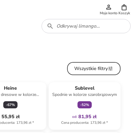
Moje konto
Koszyk
Wszystkie filtry
Tylko z
family
Heine
Sublevel
 dresowe w kolorze
Spodnie w kolorze szarobrązowym
niebieskim
-
67
%
-
52
%
55,95 zł
81,95 zł
od
:
oducenta
:
173,96 zł
*
Cena producenta
:
173,96 zł
*