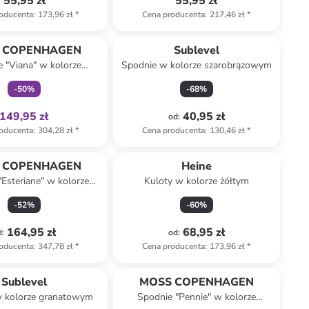
55,95 zł
55,95 zł
oducenta
:
173,96 zł
*
Cena producenta
:
217,46 zł
*
Tylko z
family
 COPENHAGEN
Sublevel
 "Viana" w kolorze
Spodnie w kolorze szarobrązowym
niebieskim
-
50
%
-
68
%
149,95 zł
40,95 zł
od
:
oducenta
:
304,28 zł
*
Cena producenta
:
130,46 zł
*
 COPENHAGEN
Heine
Esteriane" w kolorze
Kuloty w kolorze żółtym
kremowym
-
52
%
-
60
%
164,95 zł
68,95 zł
d
:
od
:
oducenta
:
347,78 zł
*
Cena producenta
:
173,96 zł
*
Sublevel
MOSS COPENHAGEN
 kolorze granatowym
Spodnie "Pennie" w kolorze