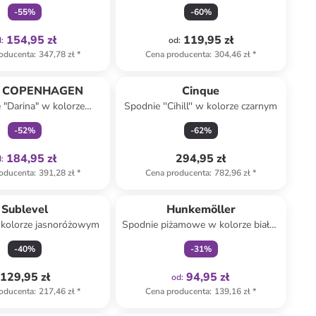
czarnym
-
55
%
-
60
%
154,95 zł
119,95 zł
d
:
od
:
oducenta
:
347,78 zł
*
Cena producenta
:
304,46 zł
*
Tylko z
family
 COPENHAGEN
Cinque
 "Darina" w kolorze
Spodnie ''Cihill'' w kolorze czarnym
brązowym
-
52
%
-
62
%
184,95 zł
294,95 zł
d
:
oducenta
:
391,28 zł
*
Cena producenta
:
782,96 zł
*
Tylko z
family
Sublevel
Hunkemöller
 kolorze jasnoróżowym
Spodnie piżamowe w kolorze biało-
czarnym
-
40
%
-
31
%
129,95 zł
94,95 zł
od
:
oducenta
:
217,46 zł
*
Cena producenta
:
139,16 zł
*