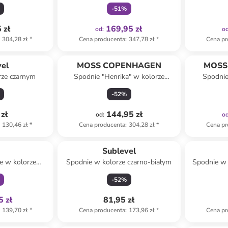
zowym
niebieskim
-
51
%
 zł
169,95 zł
od
:
o
304,28 zł
*
Cena producenta
:
347,78 zł
*
Cena pr
vel
MOSS COPENHAGEN
MOSS
rze czarnym
Spodnie "Henrika" w kolorze
Spodnie
zielonym
-
52
%
zł
144,95 zł
od
:
o
130,46 zł
*
Cena producenta
:
304,28 zł
*
Cena pr
family
Sublevel
e w kolorze
Spodnie w kolorze czarno-białym
Spodnie w
ym
-
52
%
5 zł
81,95 zł
139,70 zł
*
Cena producenta
:
173,96 zł
*
Cena pr
Tylko z
family