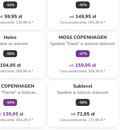
niebieskim
-
54
%
-
50
%
59,95 zł
149,95 zł
od
:
od
:
oducenta
:
130,46 zł
*
Cena producenta
:
304,28 zł
*
Tylko z
family
Heine
MOSS COPENHAGEN
dnie ze wzorem
Spodnie "Viana" w kolorze zielonym
-
59
%
-
47
%
104,95 zł
159,95 zł
od
:
oducenta
:
260,96 zł
*
Cena producenta
:
304,28 zł
*
Tylko z
family
 COPENHAGEN
Sublevel
 "Pennie" w kolorze
Spodnie w kolorze różowym
beżowym
-
54
%
-
58
%
139,95 zł
72,95 zł
d
:
od
:
oducenta
:
304,28 zł
*
Cena producenta
:
173,96 zł
*