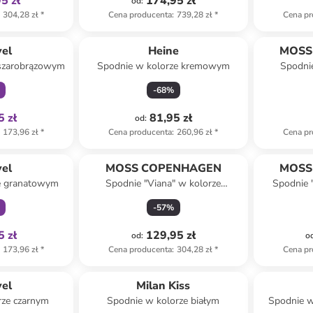
5 zł
174,95 zł
od
:
304,28 zł
*
Cena producenta
:
739,28 zł
*
Cena pr
family
vel
Heine
MOSS
 szarobrązowym
Spodnie w kolorze kremowym
Spodnie
-
68
%
5 zł
81,95 zł
od
:
173,96 zł
*
Cena producenta
:
260,96 zł
*
Cena pr
family
vel
MOSS COPENHAGEN
MOSS
e granatowym
Spodnie "Viana" w kolorze
Spodnie "
niebieskim
-
57
%
5 zł
129,95 zł
od
:
o
173,96 zł
*
Cena producenta
:
304,28 zł
*
Cena pr
family
vel
Milan Kiss
rze czarnym
Spodnie w kolorze białym
Spodnie w