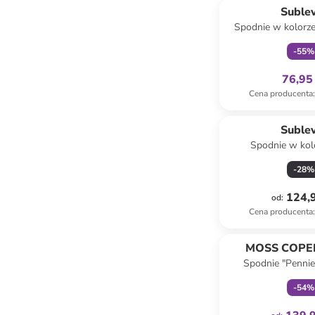
Suble
Spodnie w kolorz
-
55
%
76,95 
Cena producenta
:
Suble
Spodnie w kol
-
28
%
124,9
od
:
Cena producenta
:
Tylko z
MOSS COP
Spodnie "Pennie
szarobrą
-
54
%