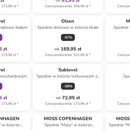
zł
81,95 zł
od
:
173,96 zł
*
Cena producenta
:
304,46 zł
*
Cena pr
family
vel
Olsen
M
miętowo-białym
Spodnie dresowe w kolorze khaki
Spodnie 
-
67
%
5 zł
169,95 zł
od
:
173,96 zł
*
Cena producenta
:
521,96 zł
*
Cena pr
family
vel
Sublevel
 musztardowym
Spodnie w kolorze turkusowym ze
Spo
wzorem
po
-
58
%
5 zł
72,95 zł
od
:
173,96 zł
*
Cena producenta
:
173,96 zł
*
Cena pr
Tylko z
family
ENHAGEN
MOSS COPENHAGEN
MOSS
" w kolorze
Spodnie "Macy" w kolorze
Spodnie "Ma