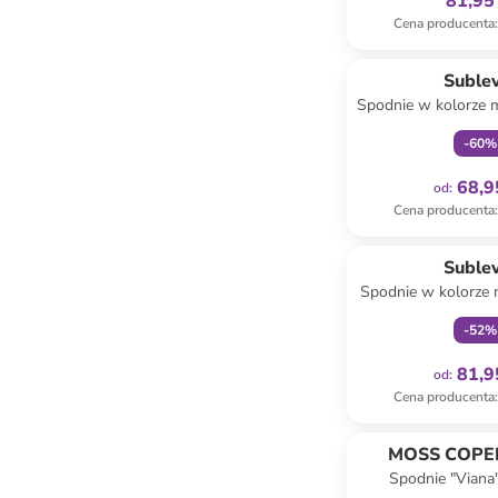
81,95 
Cena producenta
:
Tylko z
Suble
Spodnie w kolorze 
-
60
%
68,9
od
:
Cena producenta
:
Tylko z
Suble
Spodnie w kolorze
-
52
%
81,9
od
:
Cena producenta
:
MOSS COP
Spodnie "Viana