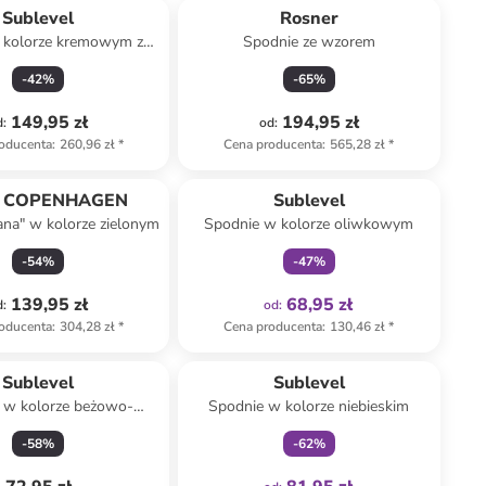
Sublevel
Rosner
 kolorze kremowym ze
Spodnie ze wzorem
wzorem
-
42
%
-
65
%
149,95 zł
194,95 zł
d
:
od
:
oducenta
:
260,96 zł
*
Cena producenta
:
565,28 zł
*
Tylko z
family
 COPENHAGEN
Sublevel
ana" w kolorze zielonym
Spodnie w kolorze oliwkowym
-
54
%
-
47
%
139,95 zł
68,95 zł
d
:
od
:
oducenta
:
304,28 zł
*
Cena producenta
:
130,46 zł
*
Tylko z
family
Sublevel
Sublevel
 w kolorze beżowo-
Spodnie w kolorze niebieskim
niebieskim
-
58
%
-
62
%