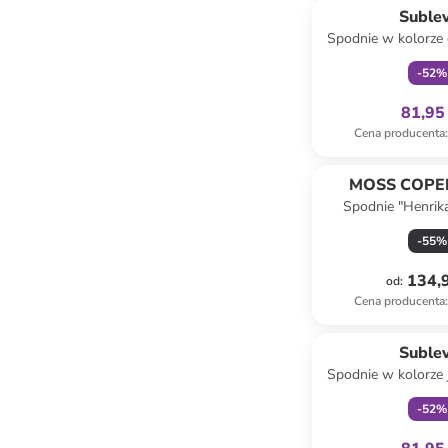
Suble
Spodnie w kolorze
-
52
%
81,95 
Cena producenta
:
MOSS COP
Spodnie "Henrik
kremo
-
55
%
134,9
od
:
Cena producenta
:
Tylko z
Suble
Spodnie w kolorze
-
52
%