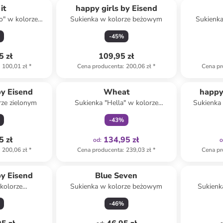
it
happy girls by Eisend
o" w kolorze
Sukienka w kolorze beżowym
Sukienka
m
nieb
-
45
%
5 zł
109,95 zł
100,01 zł
*
Cena producenta
:
200,06 zł
*
Cena pr
Tylko z
family
by Eisend
Wheat
happy
rze zielonym
Sukienka "Hella" w kolorze
Sukienka
beżowym
-
43
%
5 zł
134,95 zł
od
:
200,06 zł
*
Cena producenta
:
239,03 zł
*
Cena pr
by Eisend
Blue Seven
kolorze
Sukienka w kolorze beżowym
Sukienk
zowym
bł
-
46
%