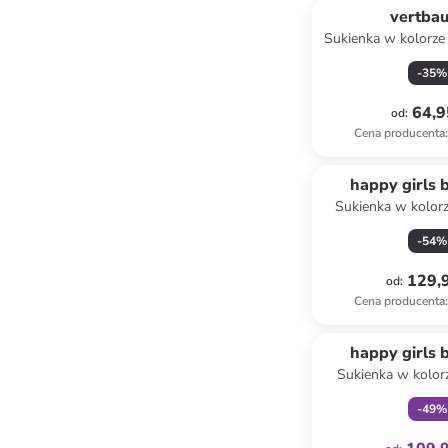
vertba
Sukienka w kolorz
-
35
%
64,9
od
:
Cena producenta
:
happy girls 
Sukienka w kolo
-
54
%
129,9
od
:
Cena producenta
:
Tylko z
happy girls 
Sukienka w kolo
niebies
-
49
%