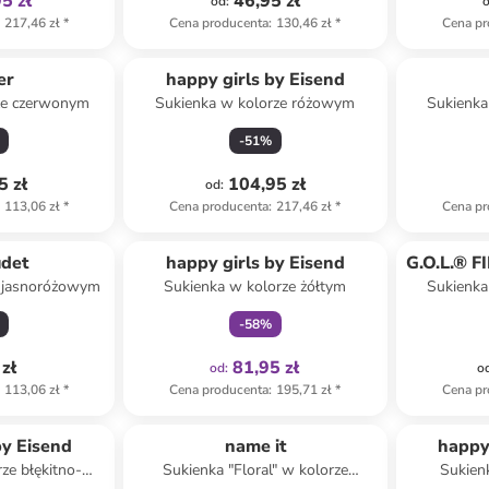
5 zł
46,95 zł
od
:
217,46 zł
*
Cena producenta
:
130,46 zł
*
Cena pr
er
happy girls by Eisend
ze czerwonym
Sukienka w kolorze różowym
Sukienka
-
51
%
5 zł
104,95 zł
od
:
113,06 zł
*
Cena producenta
:
217,46 zł
*
Cena pr
Tylko z
family
udet
happy girls by Eisend
G.O.L.® 
e jasnoróżowym
Sukienka w kolorze żółtym
Sukienka
-
58
%
zł
81,95 zł
od
:
o
113,06 zł
*
Cena producenta
:
195,71 zł
*
Cena pr
by Eisend
name it
happy
ze błękitno-
Sukienka "Floral" w kolorze
Sukienk