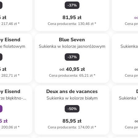
ym
jasnoróżowym
-
37
%
 zł
81,95 zł
o
217,46 zł
*
Cena producenta
:
130,46 zł
*
Cena pr
by Eisend
Blue Seven
ze fioletowym
Sukienka w kolorze jasnoróżowym
Sukienka
-
37
%
 zł
40,95 zł
od
:
o
282,71 zł
*
Cena producenta
:
65,21 zł
*
Cena pr
family
by Eisend
Deux ans de vacances
ze błękitno-
Sukienka w kolorze białym
Sukienka 
ym
-
50
%
5 zł
85,95 zł
o
200,06 zł
*
Cena producenta
:
174,00 zł
*
Cena pr