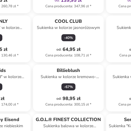
5 zł
139,95 zł
od
:
o
260,78 zł
*
Cena producenta
:
347,96 zł
*
Cena pr
NLY
COOL CLUB
" w kolorze
Sukienka w kolorze jasnoróżowym
Sukienk
kim
-
40
%
5 zł
64,95 zł
od
:
130,46 zł
*
Cena producenta
:
108,71 zł
*
Cena p
ids
Billieblush
d" w kolorze
Sukienka w kolorze kremowo-
Sukienka
owym
błękitnym
-
67
%
zł
98,95 zł
od
:
174,00 zł
*
Cena producenta
:
300,15 zł
*
Cena pr
by Eisend
G.O.L.® FINEST COLLECTION
Se
ze niebieskim
Sukienka balowa w kolorze
Sukienka "K