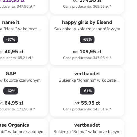
119,95 zł
174,95 zł
d
:
od
:
oducenta
:
347,96 zł
*
Cena producenta
:
369,53 zł
*
name it
happy girls by Eisend
a "Hazel" w kolorze
Sukienka w kolorze jasnoróżowym
fioletowym
-
37
%
-
68
%
40,95 zł
109,95 zł
od
:
od
:
roducenta
:
65,21 zł
*
Cena producenta
:
347,96 zł
*
GAP
vertbaudet
 w kolorze czerwonym
Sukienka "Johanna" w kolorze
białym
-
62
%
-
61
%
64,95 zł
55,95 zł
od
:
od
:
oducenta
:
173,96 zł
*
Cena producenta
:
143,51 zł
*
Tylko z
family
nse Organics
vertbaudet
obi" w kolorze zielonym
Sukienka "Selma" w kolorze białym