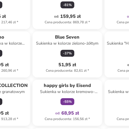
jasnoróżowym
-
81
%
 zł
159,95 zł
od
:
217,46 zł
*
Cena producenta
:
869,78 zł
*
Cena pr
no
Blue Seven
wa w kolorze
Sukienka w kolorze zielono-żółtym
Sukienka "H
kim
-
37
%
5 zł
51,95 zł
260,96 zł
*
Cena producenta
:
82,61 zł
*
Cena p
Tylko z
family
 COLLECTION
happy girls by Eisend
ze granatowym
Sukienka w kolorze kremowo-
Sukienka w
brązowo-różowym
-
55
%
5 zł
68,95 zł
od
:
913,28 zł
*
Cena producenta
:
156,56 zł
*
Cena pr