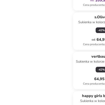
109,9
od
:
Cena producenta
:
s.Oliv
Sukienka w kolor
-
42
%
64,9
od
:
Cena producenta
:
vertba
Sukienka w kolorz
-
42
%
64,95 
Cena producenta
:
happy girls 
Sukienka w kolor