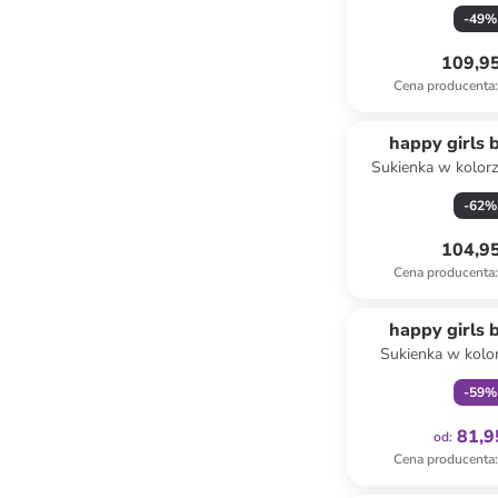
różow
-
49
%
109,95
Cena producenta
:
happy girls 
Sukienka w kolor
-
62
%
104,95
Cena producenta
:
Tylko z
happy girls 
Sukienka w kolor
różow
-
59
%
81,9
od
:
Cena producenta
: