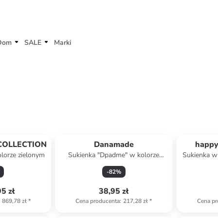
Dom
SALE
Marki
 COLLECTION
Danamade
happy
lorze zielonym
Sukienka "Dpadme" w kolorze
Sukienka w
jasnoróżowym
-
82
%
5 zł
38,95 zł
869,78 zł
*
Cena producenta
:
217,28 zł
*
Cena pr