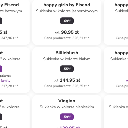
by Eisend
happy girls by Eisend
happy
rze beżowym
Sukienka w kolorze jasnoróżowym
Sukienk
-
69
%
5 zł
98,95 zł
od
:
347,96 zł
*
Cena producenta
:
326,21 zł
*
Cena pr
amily
t
Billieblush
happy
" w kolorze
Sukienka w kolorze białym
Sukienka
ym
-
55
%
gularna
144,95 zł
od
:
 family
217,28 zł
*
Cena producenta
:
326,25 zł
*
Cena pr
Tylko z
family
t
Vingino
" w kolorze
Sukienka w kolorze niebieskim
Sukienka 
wym
-
59
%