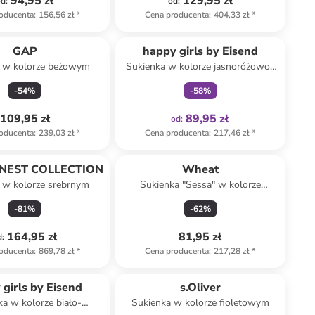
94,95 zł
129,95 zł
od
:
od
:
oducenta
:
156,56 zł
*
Cena producenta
:
404,33 zł
*
Tylko z
family
GAP
happy girls by Eisend
 w kolorze beżowym
Sukienka w kolorze jasnoróżowo-
granatowym
-
54
%
-
58
%
109,95 zł
89,95 zł
od
:
oducenta
:
239,03 zł
*
Cena producenta
:
217,46 zł
*
FINEST COLLECTION
Wheat
 w kolorze srebrnym
Sukienka "Sessa" w kolorze
antracytowym
-
81
%
-
62
%
164,95 zł
81,95 zł
d
:
oducenta
:
869,78 zł
*
Cena producenta
:
217,28 zł
*
Tylko z
family
 girls by Eisend
s.Oliver
a w kolorze biało-
Sukienka w kolorze fioletowym