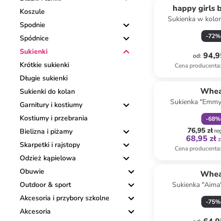
happy girls 
Koszule
Sukienka w kolo
Spodnie
-
72
%
Spódnice
Sukienki
94,9
od
:
Krótkie sukienki
Cena producenta
:
Długie sukienki
zniżka
f
Whea
Sukienki do kolan
Sukienka "Emmy
Garnitury i kostiumy
beżow
Kostiumy i przebrania
-
68
%
76,95 zł
Bielizna i piżamy
re
68,95 zł
z
Skarpetki i rajstopy
Cena producenta
:
Odzież kąpielowa
Obuwie
Whea
Outdoor & sport
Sukienka "Aima
fioleto
Akcesoria i przybory szkolne
-
75
%
Akcesoria