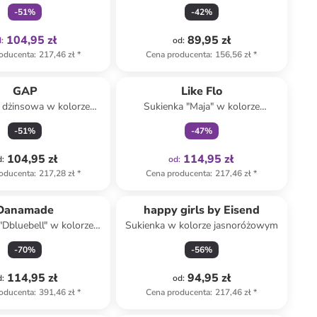
niebieskim
-
51
%
-
42
%
104,95 zł
89,95 zł
d
:
od
:
oducenta
:
217,46 zł
*
Cena producenta
:
156,56 zł
*
Tylko z
family
GAP
Like Flo
 dżinsowa w kolorze
Sukienka "Maja" w kolorze
granatowym
granatowym
-
51
%
-
47
%
104,95 zł
114,95 zł
d
:
od
:
oducenta
:
217,28 zł
*
Cena producenta
:
217,46 zł
*
Danamade
happy girls by Eisend
"Dbluebell" w kolorze
Sukienka w kolorze jasnoróżowym
granatowym
-
70
%
-
56
%
114,95 zł
94,95 zł
d
:
od
:
oducenta
:
391,46 zł
*
Cena producenta
:
217,46 zł
*
Tylko z
family