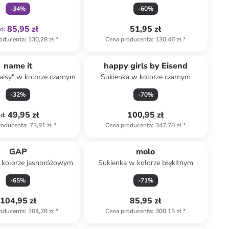
-
34
%
-
60
%
85,95 zł
51,95 zł
od
:
oducenta
:
130,28 zł
*
Cena producenta
:
130,46 zł
*
name it
happy girls by Eisend
aisy" w kolorze czarnym
Sukienka w kolorze czarnym
-
32
%
-
70
%
49,95 zł
100,95 zł
od
:
roducenta
:
73,91 zł
*
Cena producenta
:
347,78 zł
*
Produkt zarezerwowany
GAP
molo
 kolorze jasnoróżowym
Sukienka w kolorze błękitnym
-
65
%
-
71
%
104,95 zł
85,95 zł
oducenta
:
304,28 zł
*
Cena producenta
:
300,15 zł
*