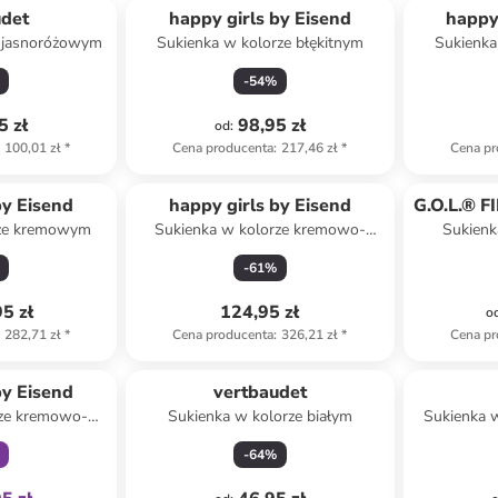
udet
happy girls by Eisend
happy
e jasnoróżowym
Sukienka w kolorze błękitnym
Sukienka
-
54
%
5 zł
98,95 zł
od
:
100,01 zł
*
Cena producenta
:
217,46 zł
*
Cena pr
by Eisend
happy girls by Eisend
G.O.L.® 
rze kremowym
Sukienka w kolorze kremowo-
Sukienk
jasnoróżowym
-
61
%
5 zł
124,95 zł
o
282,71 zł
*
Cena producenta
:
326,21 zł
*
Cena pr
family
by Eisend
vertbaudet
rze kremowo-
Sukienka w kolorze białym
Sukienka 
kim
-
64
%