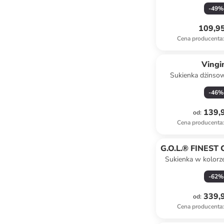
-
49
%
109,95
Cena producenta
:
Vingi
Sukienka dżinso
niebies
-
46
%
139,9
od
:
Cena producenta
:
G.O.L.® FINEST
Sukienka w kolor
-
62
%
339,9
od
:
Cena producenta
: