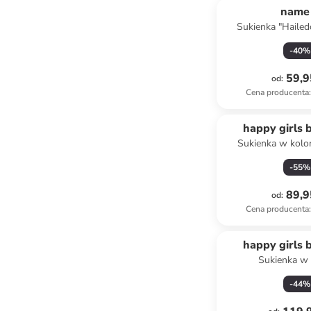
name 
Sukienka "Hailed
biały
-
40
%
59,9
od
:
Cena producenta
:
happy girls 
Sukienka w kolo
-
55
%
89,9
od
:
Cena producenta
:
happy girls 
Sukienka w 
pomarańc
-
44
%