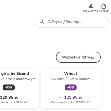
Moje konto
Koszyk
Wszystkie filtry
Tylko z
family
 girls by Eisend
Wheat
 kolorze jasnoróżowym
Sukienka "Elva" w kolorze
turkusowym
-
50
%
-
60
%
129,95 zł
129,95 zł
od
:
oducenta
:
260,96 zł
*
Cena producenta
:
326,03 zł
*