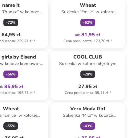
name it
Wheat
 "Prunica" w kolorze
Sukienka "Emilie" w kolorze
iesko-fioletowym
beżowym
-
72
%
-
52
%
64,95 zł
81,95 zł
od
:
oducenta
:
239,21 zł
*
Cena producenta
:
173,78 zł
*
Tylko z
family
 girls by Eisend
COOL CLUB
 w kolorze kremowo-
Sukienka w kolorze błękitnym
różowym
-
56
%
-
28
%
85,95 zł
27,95 zł
od
:
oducenta
:
195,71 zł
*
Cena producenta
:
39,11 zł
*
Tylko z
family
Wheat
Vero Moda Girl
a "Emilie" w kolorze
Sukienka "Milo" w kolorze
ękitno-białym
granatowym
-
55
%
-
43
%