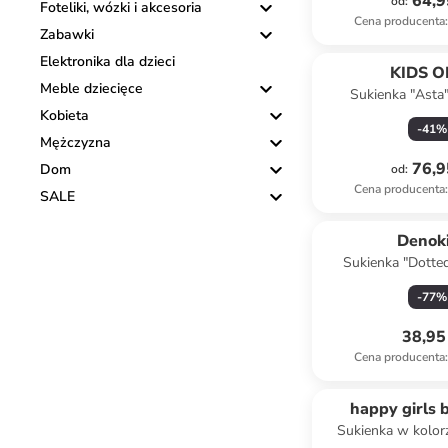
64,9
od
:
Foteliki, wózki i akcesoria
Cena producenta
:
Zabawki
Elektronika dla dzieci
KIDS O
Meble dziecięce
Sukienka "Asta
niebies
Kobieta
-
41
%
Mężczyzna
76,9
Dom
od
:
Cena producenta
:
SALE
Denok
Sukienka "Dotte
jasnoróż
-
77
%
38,95 
Cena producenta
:
happy girls 
Sukienka w kolor