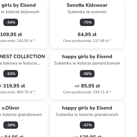
 girls by Eisend
Sanetta Kidswear
 w kolorze beżowym
Sukienka ze wzorem
-
54
%
-
70
%
109,95 zł
64,95 zł
oducenta
:
243,56 zł
*
Cena producenta
:
217,46 zł
*
FINEST COLLECTION
happy girls by Eisend
a balowa w kolorze
Sukienka w kolorze jasnoróżowym
granatowym
-
63
%
-
56
%
319,95 zł
85,95 zł
d
:
od
:
oducenta
:
869,78 zł
*
Cena producenta
:
195,71 zł
*
s.Oliver
happy girls by Eisend
w kolorze granatowym
Sukienka w kolorze granatowym
-
39
%
-
67
%