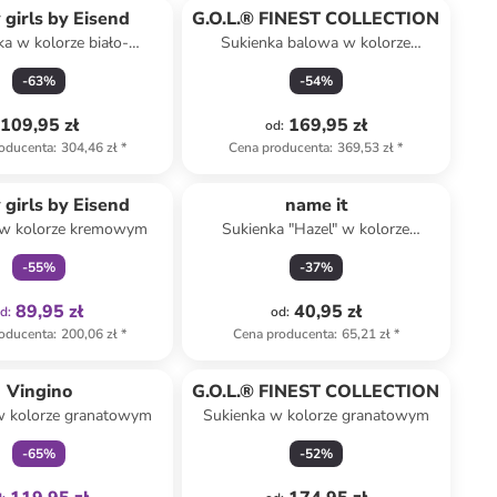
 girls by Eisend
G.O.L.® FINEST COLLECTION
a w kolorze biało-
Sukienka balowa w kolorze
niebieskim
niebieskim
-
63
%
-
54
%
109,95 zł
169,95 zł
od
:
oducenta
:
304,46 zł
*
Cena producenta
:
369,53 zł
*
Tylko z
family
 girls by Eisend
name it
 w kolorze kremowym
Sukienka "Hazel" w kolorze
kremowym
-
55
%
-
37
%
89,95 zł
40,95 zł
od
:
od
:
oducenta
:
200,06 zł
*
Cena producenta
:
65,21 zł
*
Tylko z
family
Vingino
G.O.L.® FINEST COLLECTION
w kolorze granatowym
Sukienka w kolorze granatowym
-
65
%
-
52
%