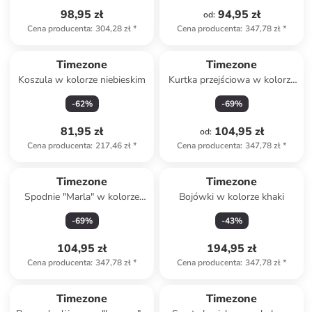
98,95 zł
94,95 zł
od
:
Cena producenta
:
304,28 zł
*
Cena producenta
:
347,78 zł
*
Timezone
Timezone
Koszula w kolorze niebieskim
Kurtka przejściowa w kolorze
granatowym
-
62
%
-
69
%
81,95 zł
104,95 zł
od
:
Cena producenta
:
217,46 zł
*
Cena producenta
:
347,78 zł
*
Timezone
Timezone
Spodnie "Marla" w kolorze
Bojówki w kolorze khaki
beżowym
-
69
%
-
43
%
104,95 zł
194,95 zł
Cena producenta
:
347,78 zł
*
Cena producenta
:
347,78 zł
*
Tylko z
family
Timezone
Timezone