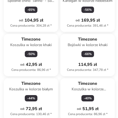
Spodnie chino "Janno" - Slim
Kardigan w kolorze niebieskim
fit - w kolorze szarym
-
65
%
-
56
%
104,95 zł
169,95 zł
od
:
od
:
Cena producenta
:
304,28 zł
*
Cena producenta
:
391,46 zł
*
Timezone
Timezone
Koszulka w kolorze khaki
Bojówki w kolorze khaki
-
50
%
-
66
%
42,95 zł
114,95 zł
od
:
Cena producenta
:
86,96 zł
*
Cena producenta
:
347,78 zł
*
Timezone
Timezone
Koszulka w kolorze białym
Koszulka w kolorze
jasnobrązowym
-
44
%
-
40
%
72,95 zł
51,95 zł
od
:
od
:
Cena producenta
:
130,46 zł
*
Cena producenta
:
86,96 zł
*