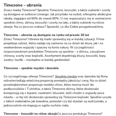
Timezone – ubrania
Znasz markę Timezone? Spodnie Timezone, koszulki, a także sukienki i szorty 
są dostępne w outlecie Limango. Jak przystało na outlet, oferujemy atrakcyjne 
rabaty, sięgające od 60% do nawet 80%. U nas wyposażysz się w wymarzone 
spodnie chino, dżinsy, koszulki i szorty na lato, a także sukienki na różne 
okazje. Na co jeszcze czekasz? Sprawdź, co dla Ciebie przygotowaliśmy.
Timezone – ubrania są dostępne na rynku od prawie 30 lat
Znasz Timezone? Ubrania tej marki sprawdzą się w każdej sytuacji. Firma 
projektuje odzież, która nadaje się zarówno na co dzień do biura, jak i na 
weekendowe wyjazdy i spacery na łonie natury. W szczególności 
rozpoznawalnym produktem Timezone są spodnie – z dżinsu, casualowe 
chinosy, szorty oraz bojówki. Asortyment dopełniają bluzy, koszulki, topy, 
swetry i kurtki – niezbędne w każdej garderobie!
Timezone – spodnie męskie i damskie
Co szczególnego oferuje Timezone? 
 Spodnie męskie
 oraz damskie tej firmy 
odzwierciedlają właściwą proporcję pomiędzy jakością i ceną. Na co dzień 
przedsiębiorstwo proponuje modele chino, które można nosić do 
podkoszulków i T-shirtów, a także Timezone dżinsy, które doskonale 
komponują się z topami, swetrami i bluzami. Jeśli chodzi o wyjazdy poza 
miasto – w tej roli doskonale sprawdzą się Timezone bojówki. Spodnie uszyte 
z takich materiałów jak bawełna, poliester czy też elastan są wytrzymałe, a 
jednocześnie nie krępują w ogóle ruchów ciała. 
Timezone – koszulki na różne okazje
Co jeszcze produkuje Timezone? 