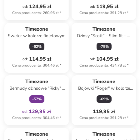
124,95 zł
119,95 zł
od
:
od
:
Cena producenta
:
260,96 zł
*
Cena producenta
:
391,28 zł
*
Timezone
Timezone
Sweter w kolorze fioletowym
Dżinsy "Scott" - Slim fit - w
kolorze niebieskim
-
62
%
-
75
%
114,95 zł
104,95 zł
od
:
od
:
Cena producenta
:
304,46 zł
*
Cena producenta
:
434,78 zł
*
Tylko z
family
Timezone
Timezone
Bermudy dżinsowe "Ricky" -
Bojówki "Roger" w kolorze
Regular fit - w kolorze
jasnobrązowym
-
57
%
-
69
%
niebieskim
129,95 zł
119,95 zł
od
:
Cena producenta
:
304,46 zł
*
Cena producenta
:
391,28 zł
*
Timezone
Timezone