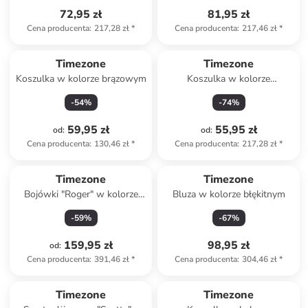
72,95 zł
81,95 zł
Cena producenta
:
217,28 zł
*
Cena producenta
:
217,46 zł
*
Timezone
Timezone
Koszulka w kolorze brązowym
Koszulka w kolorze
brzoskwiniowym
-
54
%
-
74
%
59,95 zł
55,95 zł
od
:
od
:
Cena producenta
:
130,46 zł
*
Cena producenta
:
217,28 zł
*
Timezone
Timezone
Bojówki "Roger" w kolorze
Bluza w kolorze błękitnym
zielonym
-
59
%
-
67
%
159,95 zł
98,95 zł
od
:
Cena producenta
:
391,46 zł
*
Cena producenta
:
304,46 zł
*
Tylko z
family
Timezone
Timezone