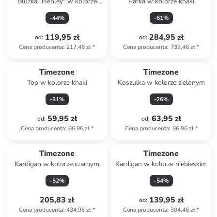
Bluzka "Henley" w kolorze
Parka w kolorze khaki
pomarańczowym
-
44
%
-
61
%
119,95 zł
284,95 zł
od
:
od
:
Cena producenta
:
217,46 zł
*
Cena producenta
:
739,46 zł
*
Timezone
Timezone
Top w kolorze khaki
Koszulka w kolorze zielonym
-
31
%
-
26
%
59,95 zł
63,95 zł
od
:
od
:
Cena producenta
:
86,96 zł
*
Cena producenta
:
86,96 zł
*
Timezone
Timezone
Kardigan w kolorze czarnym
Kardigan w kolorze niebieskim
-
52
%
-
54
%
205,83 zł
139,95 zł
od
:
Cena producenta
:
434,96 zł
*
Cena producenta
:
304,46 zł
*