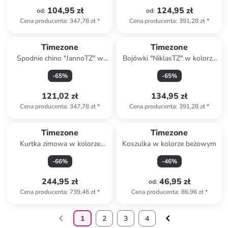
104,95 zł
124,95 zł
od
:
od
:
Cena producenta
:
347,78 zł
*
Cena producenta
:
391,28 zł
*
Timezone
Timezone
Spodnie chino "JannoTZ" w
Bojówki "NiklasTZ" w kolorze
kolorze khaki
szarym
-
65
%
-
65
%
121,02 zł
134,95 zł
Cena producenta
:
347,78 zł
*
Cena producenta
:
391,28 zł
*
Timezone
Timezone
Kurtka zimowa w kolorze
Koszulka w kolorze beżowym
zielonym
-
66
%
-
46
%
244,95 zł
46,95 zł
od
:
Cena producenta
:
739,46 zł
*
Cena producenta
:
86,96 zł
*
1
2
3
4