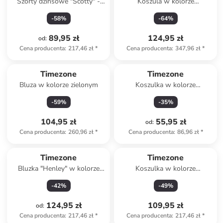
Szorty dżinsowe "Scotty" -
Koszula w kolorze
Slim fit - w kolorze niebieskim
granatowo-kremowym
-
58
%
-
64
%
89,95 zł
124,95 zł
od
:
Cena producenta
:
217,46 zł
*
Cena producenta
:
347,96 zł
*
Timezone
Timezone
Bluza w kolorze zielonym
Koszulka w kolorze
turkusowym
-
59
%
-
35
%
104,95 zł
55,95 zł
od
:
Cena producenta
:
260,96 zł
*
Cena producenta
:
86,96 zł
*
Timezone
Timezone
Bluzka "Henley" w kolorze
Koszulka w kolorze
beżowym
granatowym
-
42
%
-
49
%
124,95 zł
109,95 zł
od
:
Cena producenta
:
217,46 zł
*
Cena producenta
:
217,46 zł
*