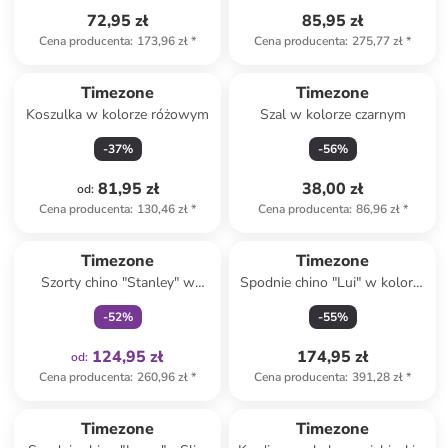
72,95 zł
85,95 zł
Cena producenta
:
173,96 zł
*
Cena producenta
:
275,77 zł
*
Timezone
Timezone
Koszulka w kolorze różowym
Szal w kolorze czarnym
-
37
%
-
56
%
81,95 zł
38,00 zł
od
:
Cena producenta
:
130,46 zł
*
Cena producenta
:
86,96 zł
*
Tylko z
family
Timezone
Timezone
Szorty chino "Stanley" w
Spodnie chino "Lui" w kolorze
kolorze jasnobrązowym
khaki
-
52
%
-
55
%
124,95 zł
174,95 zł
od
:
Cena producenta
:
260,96 zł
*
Cena producenta
:
391,28 zł
*
Timezone
Timezone