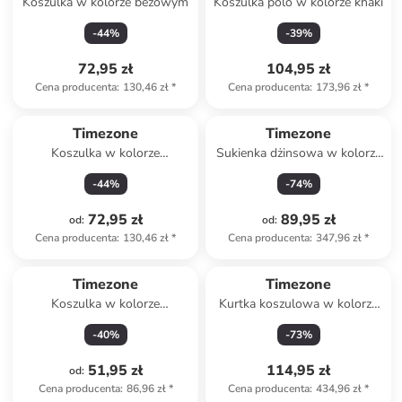
Koszulka w kolorze beżowym
Koszulka polo w kolorze khaki
-
44
%
-
39
%
72,95 zł
104,95 zł
Cena producenta
:
130,46 zł
*
Cena producenta
:
173,96 zł
*
Timezone
Timezone
Koszulka w kolorze
Sukienka dżinsowa w kolorze
czerwonym
niebieskim
-
44
%
-
74
%
72,95 zł
89,95 zł
od
:
od
:
Cena producenta
:
130,46 zł
*
Cena producenta
:
347,96 zł
*
Timezone
Timezone
Koszulka w kolorze
Kurtka koszulowa w kolorze
granatowym
zielonym
-
40
%
-
73
%
51,95 zł
114,95 zł
od
:
Cena producenta
:
86,96 zł
*
Cena producenta
:
434,96 zł
*