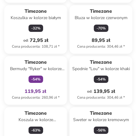
Timezone
Timezone
Koszulka w kolorze białym
Bluza w kolorze czerwonym
-
32
%
-
70
%
72,95 zł
89,95 zł
od
:
Cena producenta
:
108,71 zł
*
Cena producenta
:
304,46 zł
*
Tylko z
family
Timezone
Timezone
Bermudy "Ryker" w kolorze
Spodnie "Lou" w kolorze khaki
granatowym
-
54
%
-
54
%
119,95 zł
139,95 zł
od
:
Cena producenta
:
260,96 zł
*
Cena producenta
:
304,46 zł
*
Timezone
Timezone
Koszula w kolorze
Sweter w kolorze kremowym
granatowo-czerwonym
-
63
%
-
56
%