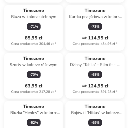
Timezone
Timezone
Bluza w kolorze zielonym
Kurtka przejściowa w kolorze
granatowym
-
71
%
-
73
%
85,95 zł
114,95 zł
od
:
Cena producenta
:
304,46 zł
*
Cena producenta
:
434,96 zł
*
Timezone
Timezone
Szorty w kolorze różowym
Dżinsy "Tahila" - Slim fit - w
kolorze granatowym
-
70
%
-
68
%
63,95 zł
124,95 zł
od
:
Cena producenta
:
217,28 zł
*
Cena producenta
:
391,28 zł
*
Timezone
Timezone
Bluzka "Henley" w kolorze
Bojówki "Niklas" w kolorze
białym
jasnobrązowym
-
52
%
-
69
%