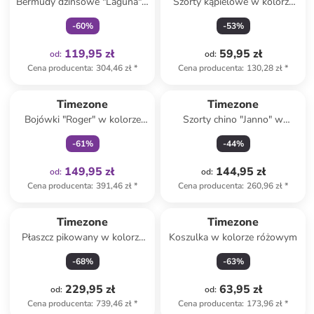
Bermudy dżinsowe "Laguna" -
Szorty kąpielowe w kolorze
Loose fit - w kolorze białym
żółto-pomarańczowym
-
60
%
-
53
%
119,95 zł
59,95 zł
od
:
od
:
Cena producenta
:
304,46 zł
*
Cena producenta
:
130,28 zł
*
Tylko z
family
Timezone
Timezone
Bojówki "Roger" w kolorze
Szorty chino "Janno" w
jasnoszarym
kolorze niebieskim
-
61
%
-
44
%
149,95 zł
144,95 zł
od
:
od
:
Cena producenta
:
391,46 zł
*
Cena producenta
:
260,96 zł
*
Timezone
Timezone
Płaszcz pikowany w kolorze
Koszulka w kolorze różowym
czarnym
-
68
%
-
63
%
229,95 zł
63,95 zł
od
:
od
:
Cena producenta
:
739,46 zł
*
Cena producenta
:
173,96 zł
*