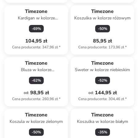
Timezone
Timezone
Kardigan w kolorze
Koszulka w kolorze różowym
antracytowym
-
69
%
-
50
%
104,95 zł
85,95 zł
Cena producenta
:
347,96 zł
*
Cena producenta
:
173,96 zł
*
Timezone
Timezone
Bluza w kolorze
Sweter w kolorze niebieskim
antracytowym
-
62
%
-
52
%
98,95 zł
144,95 zł
od
:
od
:
Cena producenta
:
260,96 zł
*
Cena producenta
:
304,46 zł
*
Timezone
Timezone
Koszula w kolorze zielonym
Koszulka w kolorze białym
-
50
%
-
35
%