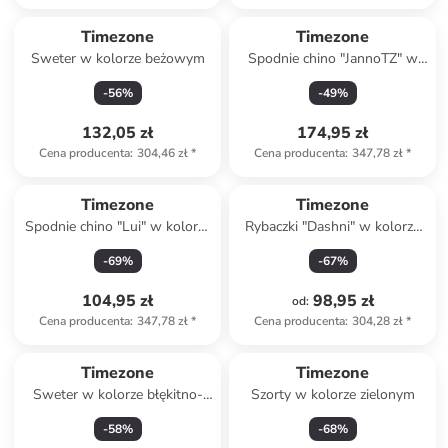
Timezone
Timezone
Sweter w kolorze beżowym
Spodnie chino "JannoTZ" w
kolorze khaki
-
56
%
-
49
%
132,05 zł
174,95 zł
Cena producenta
:
304,46 zł
*
Cena producenta
:
347,78 zł
*
Timezone
Timezone
Spodnie chino "Lui" w kolorze
Rybaczki "Dashni" w kolorze
błękitnym
białym
-
69
%
-
67
%
104,95 zł
98,95 zł
od
:
Cena producenta
:
347,78 zł
*
Cena producenta
:
304,28 zł
*
Timezone
Timezone
Sweter w kolorze błękitno-
Szorty w kolorze zielonym
białym
-
58
%
-
68
%