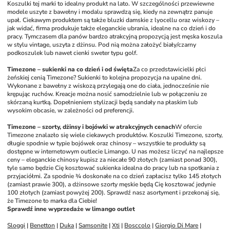
Koszulki tej marki to idealny produkt na lato. W szczególności przewiewne 
modele uszyte z bawełny i modalu sprawdzą się, kiedy na zewnątrz panuje 
upał. Ciekawym produktem są także bluzki damskie z lyocellu oraz wiskozy – 
jak widać, firma produkuje także eleganckie ubrania, idealne na co dzień i do 
pracy. Tymczasem dla panów bardzo atrakcyjną propozycją jest męska koszula 
w stylu vintage, uszyta z dżinsu. Pod nią można założyć biały/czarny 
podkoszulek lub nawet cienki sweter typu golf. 
Timezone – sukienki na co dzień i od święta
Za co przedstawicielki płci 
żeńskiej cenią Timezone? Sukienki to kolejna propozycja na upalne dni. 
Wykonane z bawełny z wiskozą przylegają one do ciała, jednocześnie nie 
krępując ruchów. Kreacje można nosić samodzielnie lub w połączeniu ze 
skórzaną kurtką. Dopełnieniem stylizacji będą sandały na płaskim lub 
wysokim obcasie, w zależności od preferencji.  
Timezone – szorty, dżinsy i bojówki w atrakcyjnych cenach
W ofercie 
Timezone znalazło się wiele ciekawych produktów. Koszulki Timezone, szorty, 
długie spodnie w typie bojówek oraz chinosy – wszystkie te produkty są 
dostępne w internetowym outlecie Limango. U nas możesz liczyć na najlepsze 
ceny – eleganckie chinosy kupisz za niecałe 90 złotych (zamiast ponad 300), 
tyle samo będzie Cię kosztować sukienka idealna do pracy lub na spotkania z 
przyjaciółmi. Za spodnie ¾ doskonałe na co dzień zapłacisz tylko 145 złotych 
(zamiast prawie 300), a dżinsowe szorty męskie będą Cię kosztować jedynie 
100 złotych (zamiast powyżej 200). Sprawdź nasz asortyment i przekonaj się, 
że Timezone to marka dla Ciebie! 
Sprawdź inne wyprzedaże w limango outlet
Sloggi
 | 
Benetton
 | 
Duka
 | 
Samsonite
 | 
Xti
 | 
Bosccolo
 | 
Giorgio Di Mare
 | 