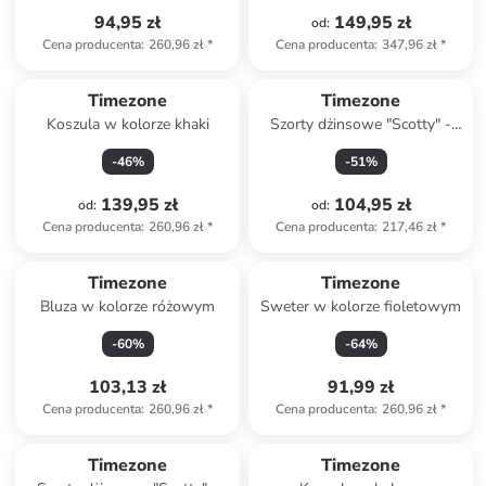
94,95 zł
149,95 zł
od
:
Cena producenta
:
260,96 zł
*
Cena producenta
:
347,96 zł
*
Timezone
Timezone
Koszula w kolorze khaki
Szorty dżinsowe "Scotty" -
Slim fit - w kolorze czarnym
-
46
%
-
51
%
139,95 zł
104,95 zł
od
:
od
:
Cena producenta
:
260,96 zł
*
Cena producenta
:
217,46 zł
*
Timezone
Timezone
Bluza w kolorze różowym
Sweter w kolorze fioletowym
-
60
%
-
64
%
103,13 zł
91,99 zł
Cena producenta
:
260,96 zł
*
Cena producenta
:
260,96 zł
*
Timezone
Timezone