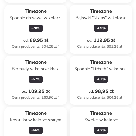
Timezone
Timezone
Spodnie dresowe w kolorze
Bojówki "Niklas" w kolorze
czarnym
szarym
-
70
%
-
69
%
89,95 zł
119,95 zł
od
:
od
:
Cena producenta
:
304,28 zł
*
Cena producenta
:
391,28 zł
*
Timezone
Timezone
Bermudy w kolorze khaki
Spodnie "Lizbeth" w kolorze
granatowym
-
57
%
-
67
%
109,95 zł
98,95 zł
od
:
od
:
Cena producenta
:
260,96 zł
*
Cena producenta
:
304,28 zł
*
Timezone
Timezone
Koszulka w kolorze szarym
Sweter w kolorze
granatowym
-
66
%
-
62
%