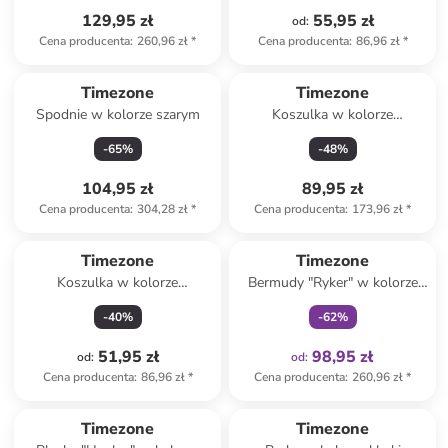
129,95 zł
55,95 zł
od
:
Cena producenta
:
260,96 zł
*
Cena producenta
:
86,96 zł
*
Timezone
Timezone
Spodnie w kolorze szarym
Koszulka w kolorze
granatowym
-
65
%
-
48
%
104,95 zł
89,95 zł
Cena producenta
:
304,28 zł
*
Cena producenta
:
173,96 zł
*
Tylko z
family
Timezone
Timezone
Koszulka w kolorze
Bermudy "Ryker" w kolorze
turkusowym
czerwonym
-
40
%
-
62
%
51,95 zł
98,95 zł
od
:
od
:
Cena producenta
:
86,96 zł
*
Cena producenta
:
260,96 zł
*
Timezone
Timezone