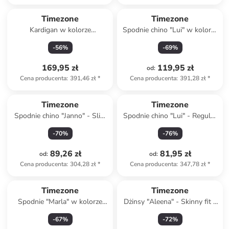
Timezone
Timezone
Kardigan w kolorze
Spodnie chino "Lui" w kolorze
granatowym
granatowym
-
56
%
-
69
%
169,95 zł
119,95 zł
od
:
Cena producenta
:
391,46 zł
*
Cena producenta
:
391,28 zł
*
Timezone
Timezone
Spodnie chino "Janno" - Slim
Spodnie chino "Lui" - Regular
fit - w kolorze szarym
fit - w kolorze oliwkowym
-
70
%
-
76
%
89,26 zł
81,95 zł
od
:
od
:
Cena producenta
:
304,28 zł
*
Cena producenta
:
347,78 zł
*
Timezone
Timezone
Spodnie "Marla" w kolorze
Dżinsy "Aleena" - Skinny fit -
czarnym
w kolorze granatowym
-
67
%
-
72
%