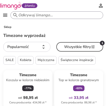
family
Sklep
Timezone wyprzedaż
1
Popularność
Wszystkie filtry
SALE
Kobieta
Mężczyzna
Świąteczne inspiracje
Tylko z
family
Timezone
Timezone
Koszula w kolorze niebieskim
Top w kolorze granatowym
-
77
%
-
60
%
98,95 zł
33,95 zł
od
:
od
:
Cena producenta
:
434,96 zł
*
Cena producenta
:
86,96 zł
*