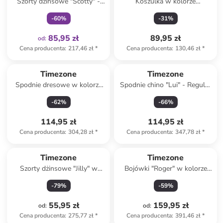
Szorty dżinsowe "Scotty" -
Koszulka w kolorze
Slim fit - w kolorze szarym
fioletowym
-
60
%
-
31
%
85,95 zł
89,95 zł
od
:
Cena producenta
:
217,46 zł
*
Cena producenta
:
130,46 zł
*
Timezone
Timezone
Spodnie dresowe w kolorze
Spodnie chino "Lui" - Regular
szarym
fit - w kolorze
-
62
%
-
66
%
niebieskoszarym
114,95 zł
114,95 zł
Cena producenta
:
304,28 zł
*
Cena producenta
:
347,78 zł
*
Timezone
Timezone
Szorty dżinsowe "Jilly" w
Bojówki "Roger" w kolorze
kolorze niebieskim
szarym
-
79
%
-
59
%
55,95 zł
159,95 zł
od
:
od
:
Cena producenta
:
275,77 zł
*
Cena producenta
:
391,46 zł
*