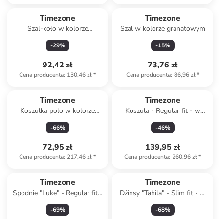
Timezone
Timezone
Szal-koło w kolorze
Szal w kolorze granatowym
fioletowym
-
29
%
-
15
%
92,42 zł
73,76 zł
Cena producenta
:
130,46 zł
*
Cena producenta
:
86,96 zł
*
Timezone
Timezone
Koszulka polo w kolorze
Koszula - Regular fit - w
różowym
kolorze granatowym
-
66
%
-
46
%
72,95 zł
139,95 zł
Cena producenta
:
217,46 zł
*
Cena producenta
:
260,96 zł
*
Timezone
Timezone
Spodnie "Luke" - Regular fit -
Dżinsy "Tahila" - Slim fit - w
w kolorze zielonym
kolorze granatowym
-
69
%
-
68
%