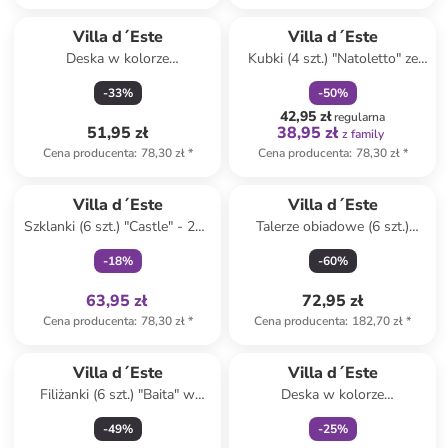
zniżka
family
Villa d´Este
Villa d´Este
Deska w kolorze
Kubki (4 szt.) "Natoletto" ze
jasnobrązowo-różowym do
wzorem do kawy - 100 ml
-
33
%
-
50
%
krojenia - 12,5 x 41,5 x 1,5 cm
42,95 zł
regularna
51,95 zł
38,95 zł
z family
Cena producenta
:
78,30 zł
*
Cena producenta
:
78,30 zł
*
Tylko z
family
Villa d´Este
Villa d´Este
Szklanki (6 szt.) "Castle" - 250
Talerze obiadowe (6 szt.)
ml
"Baita" w kolorze biało-
-
18
%
-
60
%
błękitnym - Ø 27 cm
63,95 zł
72,95 zł
Cena producenta
:
78,30 zł
*
Cena producenta
:
182,70 zł
*
Tylko z
family
Produkt zarezerwowany
Villa d´Este
Villa d´Este
Filiżanki (6 szt.) "Baita" w
Deska w kolorze
kolorze beżowo-brązowym -
jasnobrązowo-niebieskim do
-
49
%
-
25
%
90 ml
krojenia - 12,5 x 41,5 x 1,2 cm