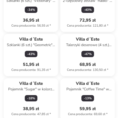
Szklanki (6 szt.) "Victionary" w
2-częściowy zestaw "Radici" w
kolorze czarnym - 360 ml
kolorze srebrnym - Ø 14 cm
-
34
%
-
40
%
36,95 zł
72,95 zł
Cena producenta
:
56,55 zł
*
Cena producenta
:
121,80 zł
*
Villa d´Este
Villa d´Este
Szklanki (6 szt.) "Geometric" -
Talerzyki deserowe (4 szt.)
380 ml
"More Amore" ze wzorem - Ø
-
43
%
-
47
%
19,5 cm
51,95 zł
68,95 zł
Cena producenta
:
91,35 zł
*
Cena producenta
:
130,50 zł
*
Villa d´Este
Villa d´Este
Pojemnik "Sugar" w kolorze
Pojemnik "Coffee Time" w
białym - 750 ml
kolorze biało-jasnobrązowym
-
18
%
-
13
%
- 750 ml
38,95 zł
59,95 zł
Cena producenta
:
47,85 zł
*
Cena producenta
:
69,60 zł
*