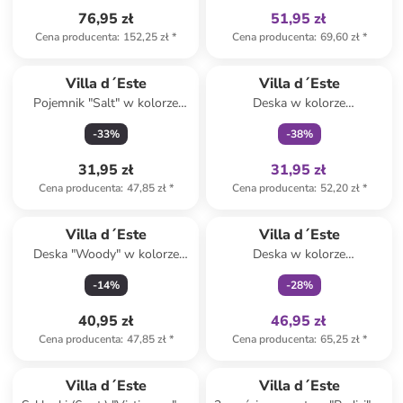
76,95 zł
51,95 zł
Cena producenta
:
152,25 zł
*
Cena producenta
:
69,60 zł
*
Tylko z
family
Villa d´Este
Villa d´Este
Pojemnik "Salt" w kolorze
Deska w kolorze
białym - 750 ml
jasnobrązowym ze wzorem do
-
33
%
-
38
%
krojenia - 15 x 21,5 x 1,2 cm
31,95 zł
31,95 zł
Cena producenta
:
47,85 zł
*
Cena producenta
:
52,20 zł
*
Tylko z
family
Villa d´Este
Villa d´Este
Deska "Woody" w kolorze
Deska w kolorze
brązowo-czarnym do krojenia
jasnobrązowym ze wzorem do
-
14
%
-
28
%
- 33 x 20 cm
krojenia - 12,5 x 41,5 x 1,2 cm
40,95 zł
46,95 zł
Cena producenta
:
47,85 zł
*
Cena producenta
:
65,25 zł
*
Villa d´Este
Villa d´Este