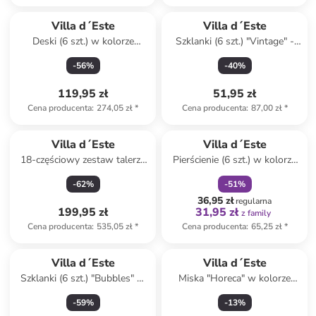
Villa d´Este
Villa d´Este
Deski (6 szt.) w kolorze
Szklanki (6 szt.) "Vintage" -
brązowym ze wzorem do
375 ml
-
56
%
-
40
%
krojenia - 13 x 20 x 2 cm
119,95 zł
51,95 zł
Cena producenta
:
274,05 zł
*
Cena producenta
:
87,00 zł
*
zniżka
family
Villa d´Este
Villa d´Este
18-częściowy zestaw talerzy
Pierścienie (6 szt.) w kolorze
"Sand" w kolorze beżowo-
brązowo-beżowym do
-
62
%
-
51
%
białym
serwetek - Ø 4,5 cm
36,95 zł
regularna
199,95 zł
31,95 zł
z family
Cena producenta
:
535,05 zł
*
Cena producenta
:
65,25 zł
*
Villa d´Este
Villa d´Este
Szklanki (6 szt.) "Bubbles" w
Miska "Horeca" w kolorze
kolorze fioletowym - 325 ml
czarnym - Ø 12,5 cm
-
59
%
-
13
%