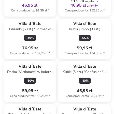
51,95 zł
regularna
46,95 zł
46,95 zł
z family
Cena producenta
:
91,35 zł
*
Cena producenta
:
152,25 zł
*
Produkt zarezerwowany
Villa d´Este
Villa d´Este
Filiżanki (6 szt.) "Forma" w
Kubki jumbo (3 szt.)
kolorze błękitnym - 100 ml
"Valladolid" ze wzorem - 350
-
49
%
-
55
%
ml
76,95 zł
59,95 zł
Cena producenta
:
152,25 zł
*
Cena producenta
:
134,85 zł
*
Villa d´Este
Villa d´Este
Deska "Victionary" w kolorze
Kubki (6 szt.) "Confusion" w
beżowym do krojenia - 40 x
kolorze niebieskim do kawy -
-
60
%
-
40
%
68 cm
90 ml
59,95 zł
46,95 zł
Cena producenta
:
152,25 zł
*
Cena producenta
:
78,30 zł
*
Villa d´Este
Villa d´Este