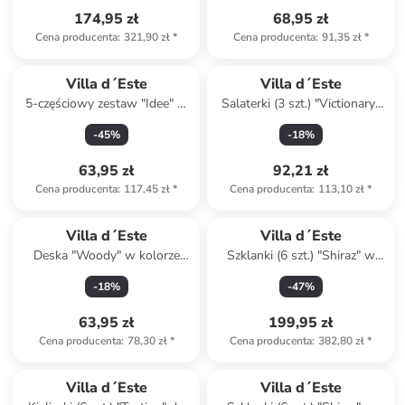
174,95 zł
68,95 zł
Cena producenta
:
321,90 zł
*
Cena producenta
:
91,35 zł
*
Villa d´Este
Villa d´Este
5-częściowy zestaw "Idee" w
Salaterki (3 szt.) "Victionary"
kolorze szaro-biało-czarnym
w kolorze białym - Ø 25 cm
-
45
%
-
18
%
do przypraw
63,95 zł
92,21 zł
Cena producenta
:
117,45 zł
*
Cena producenta
:
113,10 zł
*
Villa d´Este
Villa d´Este
Deska "Woody" w kolorze
Szklanki (6 szt.) "Shiraz" w
brązowym do krojenia - 32 x
kolorze pomarańczowym -
-
18
%
-
47
%
20 cm
525 ml
63,95 zł
199,95 zł
Cena producenta
:
78,30 zł
*
Cena producenta
:
382,80 zł
*
Villa d´Este
Villa d´Este