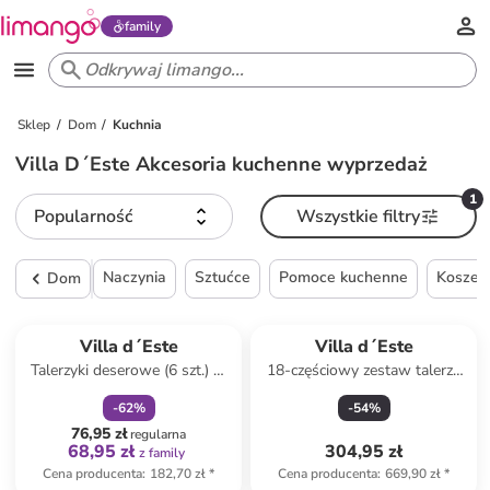
family
Sklep
Dom
Kuchnia
Villa D´Este Akcesoria kuchenne wyprzedaż
1
Popularność
Wszystkie filtry
Naczynia
Sztućce
Pomoce kuchenne
Kosze n
Dom
zniżka
family
Villa d´Este
Villa d´Este
Talerzyki deserowe (6 szt.) w
18-częściowy zestaw talerzy
kolorze białym ze wzorem - Ø
"Botanist" w kolorze białym ze
-
62
%
-
54
%
20 cm
wzorem
76,95 zł
regularna
68,95 zł
304,95 zł
z family
Cena producenta
:
182,70 zł
*
Cena producenta
:
669,90 zł
*