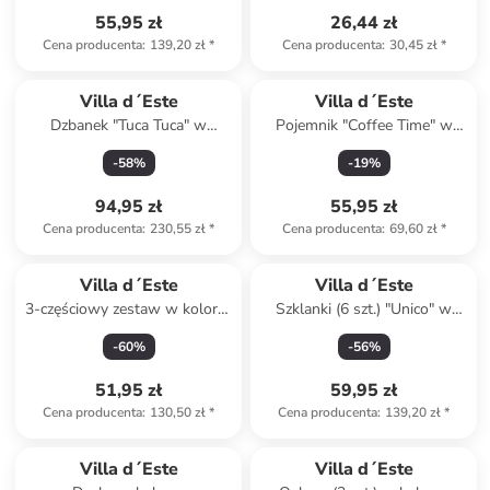
55,95 zł
26,44 zł
Cena producenta
:
139,20 zł
*
Cena producenta
:
30,45 zł
*
Villa d´Este
Villa d´Este
Dzbanek "Tuca Tuca" w
Pojemnik "Coffee Time" w
kolorze żółto-miętowym - 1,8
kolorze biało-jasnobrązowym
-
58
%
-
19
%
l
- 750 ml
94,95 zł
55,95 zł
Cena producenta
:
230,55 zł
*
Cena producenta
:
69,60 zł
*
Villa d´Este
Villa d´Este
3-częściowy zestaw w kolorze
Szklanki (6 szt.) "Unico" w
jasnobrązowo-różowym do
kolorze turkusowym - 325 ml
-
60
%
-
56
%
sera - 14 x 41 cm
51,95 zł
59,95 zł
Cena producenta
:
130,50 zł
*
Cena producenta
:
139,20 zł
*
Tylko z
family
Villa d´Este
Villa d´Este