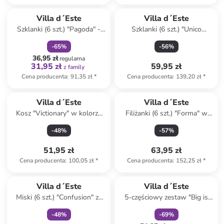
zniżka
family
Produkt zarezerwowany
Produkt zarezerwowany
Villa d´Este
Villa d´Este
Szklanki (6 szt.) "Pagoda" -
Szklanki (6 szt.) "Unico
370 ml
Bubbles" w kolorze
-
65
%
-
56
%
turkusowym - 325 ml
36,95 zł
regularna
31,95 zł
59,95 zł
z family
Cena producenta
:
91,35 zł
*
Cena producenta
:
139,20 zł
*
Villa d´Este
Villa d´Este
Kosz "Victionary" w kolorze
Filiżanki (6 szt.) "Forma" w
czarnym na śmieci - 3 l
kolorze szarym - 100 ml
-
48
%
-
57
%
51,95 zł
63,95 zł
Cena producenta
:
100,05 zł
*
Cena producenta
:
152,25 zł
*
Tylko z
family
zniżka
family
Villa d´Este
Villa d´Este
Miski (6 szt.) "Confusion" ze
5-częściowy zestaw "Big is
wzorem - 330 ml
more" w kolorze czarno-
-
48
%
-
69
%
białym