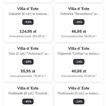
Villa d´Este
Villa d´Este
Szklanki (6 szt.) w kolorze
Szklanka "Strawberry" w
jasnobrązowym, żółtym i
kolorze czerwonym - 420 ml
-
52
%
-
16
%
beżowym - 500 ml
124,95 zł
46,95 zł
Cena producenta
:
261,00 zł
*
Cena producenta
:
56,55 zł
*
Villa d´Este
Villa d´Este
Tace (2 szt.) "Victionary" w
Pojemnik "Coffee" w kolorze
kolorze czarnym i białym
białym - 750 ml
-
28
%
-
14
%
55,95 zł
40,95 zł
Cena producenta
:
78,30 zł
*
Cena producenta
:
47,85 zł
*
Villa d´Este
Villa d´Este
Podkładki (6 szt.) "Crochet
Podstawki (3 szt.) w kolorze
Square" ze wzorem - 20 x 20
brązowo-różowo-żółtym na
-
45
%
-
24
%
cm
jajka - wys. 6 cm