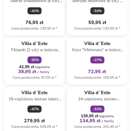
Talerze śniadaniowe (6 szt.)
Talerzyki deserowe (6 szt.) w
"Toni" w kolorze niebieskim -
kolorze kremowym - Ø 19,3
-
41
%
-
54
%
Ø 19 cm
cm
76,95 zł
59,95 zł
Cena producenta
:
130,50 zł
*
Cena producenta
:
130,50 zł
*
zniżka
family
Tylko z
family
Villa d´Este
Villa d´Este
Filiżanki (2 szt.) w kolorze
Kosz "Viktionary" w kolorze
biało-zielono-czerwonym do
beżowym na śmieci - 3 l
-
55
%
-
27
%
kawy - 100 ml
42,95 zł
regularna
38,95 zł
72,95 zł
z family
Cena producenta
:
87,00 zł
*
Cena producenta
:
100,05 zł
*
zniżka
family
Villa d´Este
Villa d´Este
18-częściowy zestaw talerzy
24-częściowy zestaw
"Orleans" w kolorze białym
sztućców "Lexington" w
-
47
%
-
53
%
kolorze złotym
139,95 zł
regularna
279,95 zł
134,95 zł
z family
Cena producenta
:
535,05 zł
*
Cena producenta
:
291,45 zł
*