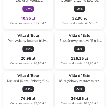
Deska w kolorze
Osłony (2 szt.) w kolorze
jasnobrązowym ze wzorem do
brązowym i transparentnym
-
37
%
-
24
%
krojenia - 12,5 x 41,5 x 1,2 cm
na żywność - 38 x 23 cm
40,95 zł
32,90 zł
Cena producenta
:
65,25 zł
*
Cena producenta
:
43,50 zł
*
Villa d´Este
Villa d´Este
Pokrywka w kolorze białym
8-częściowy zestaw "Big is
na żywność - 48 x 30 x 48 cm
more" w kolorze białym
-
19
%
-
30
%
20,95 zł
126,15 zł
Cena producenta
:
26,10 zł
*
Cena producenta
:
182,70 zł
*
Villa d´Este
Villa d´Este
Kieliszki (6 szt.) "Vinatge" do
18-częściowy zestaw talerzy
koktajli - 365 ml
"Wave" w kolorze białym
-
11
%
-
50
%
76,95 zł
264,95 zł
Cena producenta
:
87,00 zł
*
Cena producenta
:
535,05 zł
*