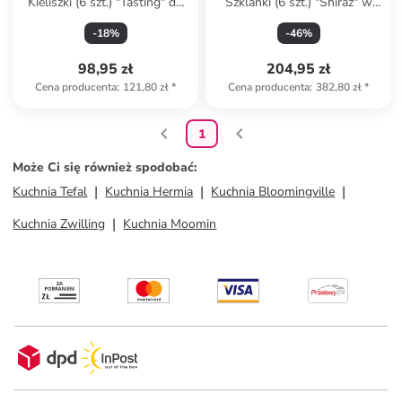
Kieliszki (6 szt.) "Tasting" do
Szklanki (6 szt.) "Shiraz" w
wina - 580 ml
kolorze niebieskim - 525 ml
-
18
%
-
46
%
98,95 zł
204,95 zł
Cena producenta
:
121,80 zł
*
Cena producenta
:
382,80 zł
*
1
Może Ci się również spodobać
:
Kuchnia Tefal
Kuchnia Hermia
Kuchnia Bloomingville
Kuchnia Zwilling
Kuchnia Moomin