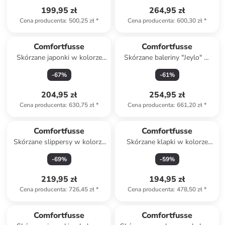
199,95 zł
264,95 zł
Cena producenta
:
500,25 zł
*
Cena producenta
:
600,30 zł
*
Comfortfusse
Comfortfusse
Skórzane japonki w kolorze
Skórzane baleriny "Jeylo" w
brązowym
kolorze jasnobrązowym
-
67
%
-
61
%
204,95 zł
254,95 zł
Cena producenta
:
630,75 zł
*
Cena producenta
:
661,20 zł
*
Comfortfusse
Comfortfusse
Skórzane slippersy w kolorze
Skórzane klapki w kolorze
morskim
jasnobrązowym
-
69
%
-
59
%
219,95 zł
194,95 zł
Cena producenta
:
726,45 zł
*
Cena producenta
:
478,50 zł
*
Comfortfusse
Comfortfusse