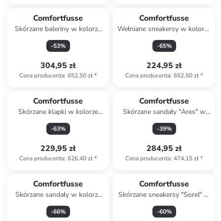
Comfortfusse
Comfortfusse
Skórzane baleriny w kolorze
Wełniane sneakersy w kolorze
białym
jasnobrązowym
-
53
%
-
65
%
304,95 zł
224,95 zł
Cena producenta
:
652,50 zł
*
Cena producenta
:
652,50 zł
*
Comfortfusse
Comfortfusse
Skórzane klapki w kolorze
Skórzane sandały "Ares" w
brązowym
kolorze białym
-
63
%
-
39
%
229,95 zł
284,95 zł
Cena producenta
:
626,40 zł
*
Cena producenta
:
474,15 zł
*
Comfortfusse
Comfortfusse
Skórzane sandały w kolorze
Skórzane sneakersy "Sorel" w
brązowym
kolorze granatowym
-
66
%
-
60
%