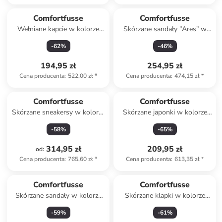
Comfortfusse
Comfortfusse
Wełniane kapcie w kolorze
Skórzane sandały "Ares" w
czerwonym
kolorze jasnobrązowo-
-
62
%
-
46
%
czarnym
194,95 zł
254,95 zł
Cena producenta
:
522,00 zł
*
Cena producenta
:
474,15 zł
*
Comfortfusse
Comfortfusse
Skórzane sneakersy w kolorze
Skórzane japonki w kolorze
białym
jasnobrązowym
-
58
%
-
65
%
314,95 zł
209,95 zł
od
:
Cena producenta
:
765,60 zł
*
Cena producenta
:
613,35 zł
*
Comfortfusse
Comfortfusse
Skórzane sandały w kolorze
Skórzane klapki w kolorze
brązowym
czarnym
-
59
%
-
61
%