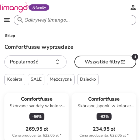
family
Sklep
Comfortfusse wyprzedaże
1
Popularność
Wszystkie filtry
Kobieta
SALE
Mężczyzna
Dziecko
Comfortfusse
Comfortfusse
Skórzane sandały w kolorze
Skórzane japonki w kolorze
jasnobrązowym
jasnobrązowym
-
56
%
-
62
%
269,95 zł
234,95 zł
Cena producenta
:
622,05 zł
*
Cena producenta
:
622,05 zł
*