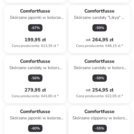
Comfortfusse
Comfortfusse
Skórzane japonki w kolorze
Skórzane sandały "Likya" w
granatowym
kolorze beżowym
-
67
%
-
59
%
199,95 zł
264,95 zł
od
:
Cena producenta
:
613,35 zł
*
Cena producenta
:
648,15 zł
*
Comfortfusse
Comfortfusse
Skórzane sandały w kolorze
Skórzane sandały w kolorze
brązowym
niebiesko-czerwonym
-
56
%
-
59
%
279,95 zł
254,95 zł
od
:
Cena producenta
:
643,80 zł
*
Cena producenta
:
622,05 zł
*
Comfortfusse
Comfortfusse
Skórzane japonki w kolorze
Skórzane slippersy w kolorze
brązowym
beżowym
-
60
%
-
55
%