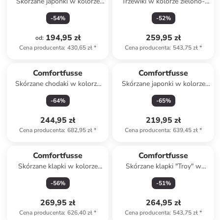
Skórzane japonki w kolorze
Trzewiki w kolorze zielono-
złotym
czarnym
-
54
%
-
52
%
194,95 zł
259,95 zł
od
:
Cena producenta
:
430,65 zł
*
Cena producenta
:
543,75 zł
*
Comfortfusse
Comfortfusse
Skórzane chodaki w kolorze
Skórzane japonki w kolorze
czerwonym
czarnym
-
64
%
-
65
%
244,95 zł
219,95 zł
Cena producenta
:
682,95 zł
*
Cena producenta
:
639,45 zł
*
Comfortfusse
Comfortfusse
Skórzane klapki w kolorze
Skórzane klapki "Troy" w
czerwonym
kolorze czarnym
-
56
%
-
51
%
269,95 zł
264,95 zł
Cena producenta
:
626,40 zł
*
Cena producenta
:
543,75 zł
*