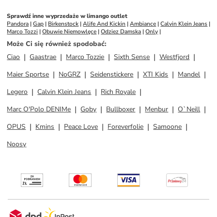
Sprawdź inne wyprzedaże w limango outlet
Pandora
 | 
Gap
 | 
Birkenstock
 | 
Alife And Kickin
 | 
Ambiance
 | 
Calvin Klein Jeans
 | 
Marco Tozzi
 | 
Obuwie Niemowlęce
 | 
Odziez Damska
 | 
Only
 | 
Może Ci się również spodobać
:
Ciao
Gaastrae
Marco Tozzie
Sixth Sense
Westfjord
Maier Sportse
NoGRZ
Seidenstickere
XTI Kids
Mandel
Legero
Calvin Klein Jeans
Rich Royale
Marc O'Polo DENIMe
Goby
Bullboxer
Menbur
O`Neill
OPUS
Kmins
Peace Love
Foreverfolie
Samoone
Noosy