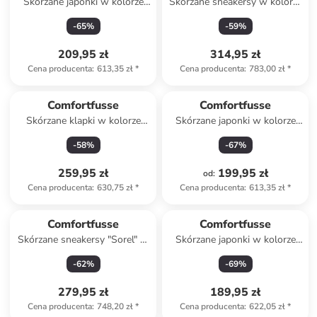
Skórzane japonki w kolorze
Skórzane sneakersy w kolorze
białym
granatowym
-
65
%
-
59
%
209,95 zł
314,95 zł
Cena producenta
:
613,35 zł
*
Cena producenta
:
783,00 zł
*
Comfortfusse
Comfortfusse
Skórzane klapki w kolorze
Skórzane japonki w kolorze
czerwonym
srebrnym
-
58
%
-
67
%
259,95 zł
199,95 zł
od
:
Cena producenta
:
630,75 zł
*
Cena producenta
:
613,35 zł
*
Comfortfusse
Comfortfusse
Skórzane sneakersy "Sorel" w
Skórzane japonki w kolorze
kolorze czarnym
jasnobrązowym
-
62
%
-
69
%
279,95 zł
189,95 zł
Cena producenta
:
748,20 zł
*
Cena producenta
:
622,05 zł
*