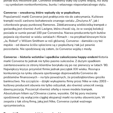
ponad 600 milionów par. Converse sneakersy stały się czymś więcej, niż buty 
- są symbolem nonkonformizmu, buntu i własnego niepowtarzalnego stylu.
Converse – sneakersy, które wpisały się w popkulturę
Popularność marki Converse jest praktycznie nie do zatrzymania. Kultowe 
trampki nosili zarówno bohaterowie znanego serialu „Drużyna A", jak i 
członkowie grupy punkowej Ramones. Zdeklarowaną wielbicielką trampek z 
gwiazdką jest również Avril Lavigne, która chwali się, że w swojej kolekcji 
posiada w sumie ponad 100 par Conversów. Nazwa producenta tych butów 
pojawia się również w wielu serialach i filmach – na przykład kinowym hicie 
„Ja, Robot" z Willem Smithem w roli głównej. Converse - damskie czy też 
męskie - od dawna ściśle splecione są z popkulturą i tak już pewnie 
pozostanie. Nie spodziewaj się zatem, że Converse wyjdą z mody. 
Converse – historia wzlotów i upadków zakończona happy-endem
Historia 
marki Converse to jednak nie tylko pasmo sukcesów. Z dużym spadkiem 
zainteresowania ze strony klientów borykała się po raz pierwszy w latach ’80. 
Największy kryzys przyniósł firmie jednak początek XXI wieku. Rosnąca 
konkurencja na rynku obuwia sportowego doprowadziła Converse do 
problemów finansowych – na tyle poważnych, że przedsiębiorstwu groziło 
bankructwo. Na szczęście – dzięki wykupieniu firmy przez Nike w roku 2003 – 
kultowy producent obuwia nie tylko odzyskał, ale również umocnił swoją 
dawną pozycję. Poszerzył również ofertę o nowe modele trampek. 
Absolutnym hitem są COnverse czarne, wysokie. Od tej pory możemy 
spodziewać się wyłącznie ciągłej ekspansji marki na rynku obuwniczym. W 
zespole z tak silną firmą, jaką jest Nike, Converse zyskał ważnego 
sprzymierzeńca. 