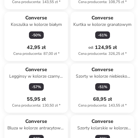
Cena producenta
:
143,55 zł
*
Cena producenta
:
108,75 zł
*
Converse
Converse
Koszulka w kolorze białym
Kurtka w kolorze granatowym
-
50
%
-
61
%
42,95 zł
124,95 zł
od
:
Cena producenta
:
87,00 zł
*
Cena producenta
:
326,25 zł
*
Converse
Converse
Legginsy w kolorze czarnym
Szorty w kolorze niebiesko-
ze wzorem
czerwonym
-
57
%
-
51
%
55,95 zł
68,95 zł
Cena producenta
:
130,50 zł
*
Cena producenta
:
143,55 zł
*
Converse
Converse
Bluza w kolorze antracytowo-
Szorty kolarskie w kolorze
beżowym
szarym