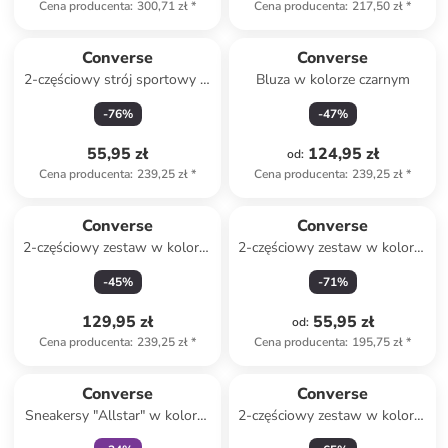
Cena producenta
:
300,71 zł
*
Cena producenta
:
217,50 zł
*
Converse
Converse
2-częściowy strój sportowy w
Bluza w kolorze czarnym
kolorze niebieskim
-
76
%
-
47
%
55,95 zł
124,95 zł
od
:
Cena producenta
:
239,25 zł
*
Cena producenta
:
239,25 zł
*
Converse
Converse
2-częściowy zestaw w kolorze
2-częściowy zestaw w kolorze
antracytowym
różowym
-
45
%
-
71
%
129,95 zł
55,95 zł
od
:
Cena producenta
:
239,25 zł
*
Cena producenta
:
195,75 zł
*
Tylko z
family
Converse
Converse
Sneakersy "Allstar" w kolorze
2-częściowy zestaw w kolorze
czerwonym
błękitno-granatowym