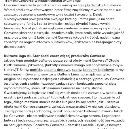
Trampki Converse w niskich cenach w Limango
Obecnie Converse to jednak znacznie więcej niż 
trampki damskie
 lub męskie. 
Wśród produktów oferowanych przez firmę znajdziemy również modne, ale 
zawsze utrzymane w sportowym tonie odzież i akcesoria. Dzięki 
sukcesywnemu powiększaniu swojego katalogu, firma pracuje na coraz 
szersze grono fanów i co za tym idzie – osiąga również lepsze wyniki 
finansowe. Nadal jednak największym zainteresowaniem cieszą się ich buty. 
Converse skórzane cieszą się uznaniem osób, które cenią sobie wysoką jakość 
oraz prosty design. Z kolei trampki Converse (długie i krótkie), nadal można 
zobaczyć na nogach młodych buntowników, jeżdżących na hulajnogach czy 
deskorolkach.
Kultowe logo All Star zdobi coraz więcej produktów Converse
Jakiego typu produkty trafiły do poszerzonej oferty marki Converse? Długie 
kurtki zimowe i pikowane, [linkhttps://www.limango.pl/shop/damskie-topy-i-
t-shirty]T-Shirty, 
portfele
, 
spodnie dresowe
, 
szorty
, 
kostiumy kąpielowe
, torby i 
wiele innych. Gwarantujemy, że w Outlecie Limango znajdziesz tylko 
oryginalne i wykonane z największą dbałością o szczegóły produkty Converse. 
Jeśli więc cenisz sobie niezobowiązujący styl – koniecznie zapoznaj się z 
wyborem butów, ubrań i akcesoriów Converse na naszej stronie. 
Gwarantujemy, że będziesz czuć się w nich doskonale zarówno w szkole, na 
uczelni, jak i podczas ćwiczeń lub niedzielnego spaceru. I to niezależnie od 
tego, jakiego rozmiaru ubrania nosisz lub jakie kolory preferujesz – szeroka 
oferta marki Converse sprawia, że każdy może znaleźć w niej coś dla siebie. 
Trendy przychodzą i odchodzą, jednak popularność kultowych marek – takich 
jak Converse – nie przemija wraz z nadejściem nowego sezonu. Legendarne 
buty są i będą noszone przez wszystkich ceniących niezależność bez względu 
na panujące mody. Sneakersy Converse – damskie i męskie - zyskują nowych 