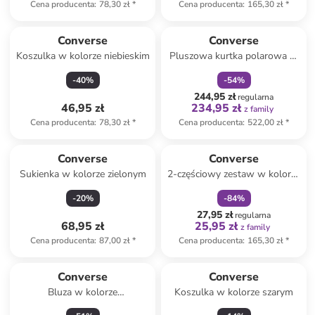
Cena producenta
:
78,30 zł
*
Cena producenta
:
165,30 zł
*
zniżka
family
Converse
Converse
Koszulka w kolorze niebieskim
Pluszowa kurtka polarowa w
kolorze fioletowym
-
40
%
-
54
%
244,95 zł
regularna
46,95 zł
234,95 zł
z family
Cena producenta
:
78,30 zł
*
Cena producenta
:
522,00 zł
*
zniżka
family
Converse
Converse
Sukienka w kolorze zielonym
2-częściowy zestaw w kolorze
pomarańczowo-czarnym
-
20
%
-
84
%
27,95 zł
regularna
68,95 zł
25,95 zł
z family
Cena producenta
:
87,00 zł
*
Cena producenta
:
165,30 zł
*
Converse
Converse
Bluza w kolorze
Koszulka w kolorze szarym
jasnobrązowym