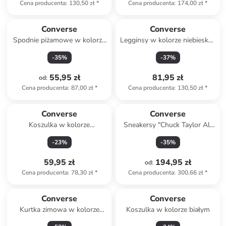
Cena producenta
:
130,50 zł
*
Cena producenta
:
174,00 zł
*
Converse
Converse
Spodnie piżamowe w kolorze
Legginsy w kolorze niebiesko-
khaki
fioletowym
-
35
%
-
37
%
55,95 zł
81,95 zł
od
:
Cena producenta
:
87,00 zł
*
Cena producenta
:
130,50 zł
*
Converse
Converse
Koszulka w kolorze
Sneakersy "Chuck Taylor All
kremowym
Star Malden Street" w kolorze
-
23
%
-
35
%
jasnobrązowym
59,95 zł
194,95 zł
od
:
Cena producenta
:
78,30 zł
*
Cena producenta
:
300,66 zł
*
Converse
Converse
Kurtka zimowa w kolorze
Koszulka w kolorze białym
fioletowym