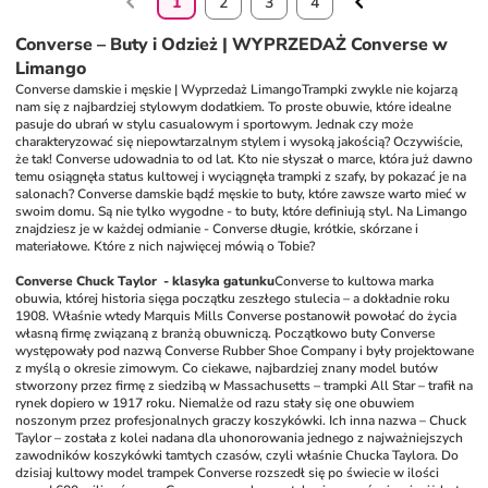
1
2
3
4
Converse – Buty i Odzież | WYPRZEDAŻ Converse w
Limango
Converse damskie i męskie | Wyprzedaż Limango
Trampki zwykle nie kojarzą 
nam się z najbardziej stylowym dodatkiem. To proste obuwie, które idealne 
pasuje do ubrań w stylu casualowym i sportowym. Jednak czy może 
charakteryzować się niepowtarzalnym stylem i wysoką jakością? Oczywiście, 
że tak! Converse udowadnia to od lat. Kto nie słyszał o marce, która już dawno 
temu osiągnęła status kultowej i wyciągnęła trampki z szafy, by pokazać je na 
salonach? Converse damskie bądź męskie to buty, które zawsze warto mieć w 
swoim domu. Są nie tylko wygodne - to buty, które definiują styl. Na Limango 
znajdziesz je w każdej odmianie - Converse długie, krótkie, skórzane i 
materiałowe. Które z nich najwięcej mówią o Tobie? 
Converse Chuck Taylor  - klasyka gatunku
Converse to kultowa marka 
obuwia, której historia sięga początku zeszłego stulecia – a dokładnie roku 
1908. Właśnie wtedy Marquis Mills Converse postanowił powołać do życia 
własną firmę związaną z branżą obuwniczą. Początkowo buty Converse 
występowały pod nazwą Converse Rubber Shoe Company i były projektowane 
z myślą o okresie zimowym. Co ciekawe, najbardziej znany model butów 
stworzony przez firmę z siedzibą w Massachusetts – trampki All Star – trafił na 
rynek dopiero w 1917 roku. Niemalże od razu stały się one obuwiem 
noszonym przez profesjonalnych graczy koszykówki. Ich inna nazwa – Chuck 
Taylor – została z kolei nadana dla uhonorowania jednego z najważniejszych 
zawodników koszykówki tamtych czasów, czyli właśnie Chucka Taylora. Do 
dzisiaj kultowy model trampek Converse rozszedł się po świecie w ilości 