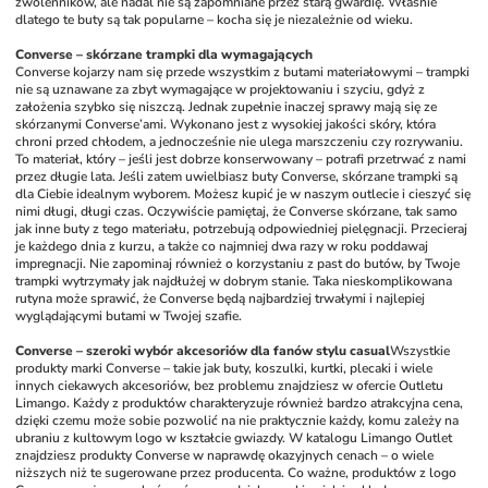
zwolenników, ale nadal nie są zapomniane przez starą gwardię. Właśnie 
dlatego te buty są tak popularne – kocha się je niezależnie od wieku. 
Converse – skórzane trampki dla wymagających
Converse kojarzy nam się przede wszystkim z butami materiałowymi – trampki 
nie są uznawane za zbyt wymagające w projektowaniu i szyciu, gdyż z 
założenia szybko się niszczą. Jednak zupełnie inaczej sprawy mają się ze 
skórzanymi Converse’ami. Wykonano jest z wysokiej jakości skóry, która 
chroni przed chłodem, a jednocześnie nie ulega marszczeniu czy rozrywaniu. 
To materiał, który – jeśli jest dobrze konserwowany – potrafi przetrwać z nami 
przez długie lata. Jeśli zatem uwielbiasz buty Converse, skórzane trampki są 
dla Ciebie idealnym wyborem. Możesz kupić je w naszym outlecie i cieszyć się 
nimi długi, długi czas. Oczywiście pamiętaj, że Converse skórzane, tak samo 
jak inne buty z tego materiału, potrzebują odpowiedniej pielęgnacji. Przecieraj 
je każdego dnia z kurzu, a także co najmniej dwa razy w roku poddawaj 
impregnacji. Nie zapominaj również o korzystaniu z past do butów, by Twoje 
trampki wytrzymały jak najdłużej w dobrym stanie. Taka nieskomplikowana 
rutyna może sprawić, że Converse będą najbardziej trwałymi i najlepiej 
wyglądającymi butami w Twojej szafie. 
Converse – szeroki wybór akcesoriów dla fanów stylu casual
Wszystkie 
produkty marki Converse – takie jak buty, koszulki, kurtki, plecaki i wiele 
innych ciekawych akcesoriów, bez problemu znajdziesz w ofercie Outletu 
Limango. Każdy z produktów charakteryzuje również bardzo atrakcyjna cena, 
dzięki czemu może sobie pozwolić na nie praktycznie każdy, komu zależy na 
ubraniu z kultowym logo w kształcie gwiazdy. W katalogu Limango Outlet 
znajdziesz produkty Converse w naprawdę okazyjnych cenach – o wiele 
niższych niż te sugerowane przez producenta. Co ważne, produktów z logo 