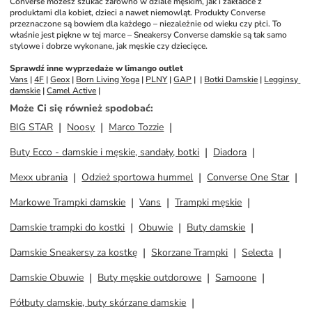
Converse możesz szukać zarówno w dziale męskim, jak i zakładce z 
produktami dla kobiet, dzieci a nawet niemowląt. Produkty Converse 
przeznaczone są bowiem dla każdego – niezależnie od wieku czy płci. To 
właśnie jest piękne w tej marce – Sneakersy Converse damskie są tak samo 
stylowe i dobrze wykonane, jak męskie czy dziecięce. 
Sprawdź inne wyprzedaże w limango outlet
Vans
 | 
4F
 | 
Geox
 | 
Born Living Yoga
 | 
PLNY
 | 
GAP
 |  | 
Botki Damskie
 | 
Legginsy 
damskie
 | 
Camel Active
 | 
Może Ci się również spodobać
:
BIG STAR
Noosy
Marco Tozzie
Buty Ecco - damskie i męskie, sandały, botki
Diadora
Mexx ubrania
Odzież sportowa hummel
Converse One Star
Markowe Trampki damskie
Vans
Trampki męskie
Damskie trampki do kostki
Obuwie
Buty damskie
Damskie Sneakersy za kostkę
Skorzane Trampki
Selecta
Damskie Obuwie
Buty męskie outdorowe
Samoone
Półbuty damskie, buty skórzane damskie