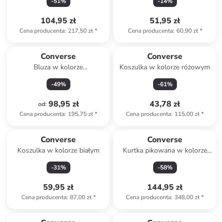
-
51
%
-
14
%
104,95 zł
51,95 zł
Cena producenta
:
217,50 zł
*
Cena producenta
:
60,90 zł
*
Converse
Converse
Bluza w kolorze
Koszulka w kolorze różowym
antracytowym
-
49
%
-
61
%
98,95 zł
43,78 zł
od
:
Cena producenta
:
195,75 zł
*
Cena producenta
:
115,00 zł
*
Converse
Converse
Koszulka w kolorze białym
Kurtka pikowana w kolorze
zielonym
-
31
%
-
58
%
59,95 zł
144,95 zł
Cena producenta
:
87,00 zł
*
Cena producenta
:
348,00 zł
*