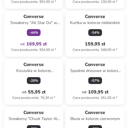
Cena producenta
:
391,50 zł
*
Cena producenta
:
130,50 zł
*
Tylko z
family
Converse
Converse
Sneakersy "All Star Ox" w
Kurtka w kolorze niebieskim
kolorze szarym
-
44
%
-
54
%
169,95 zł
159,95 zł
od
:
Cena producenta
:
304,50 zł
*
Cena producenta
:
348,00 zł
*
Converse
Converse
Koszulka w kolorze
Spodnie dresowe w kolorze
antracytowym
czarnym
-
28
%
-
57
%
55,95 zł
109,95 zł
od
:
od
:
Cena producenta
:
78,30 zł
*
Cena producenta
:
261,00 zł
*
Converse
Converse
Sneakersy "Chuck Taylor All
Bluza w kolorze czerwonym
Star" w kolorze czerwonym