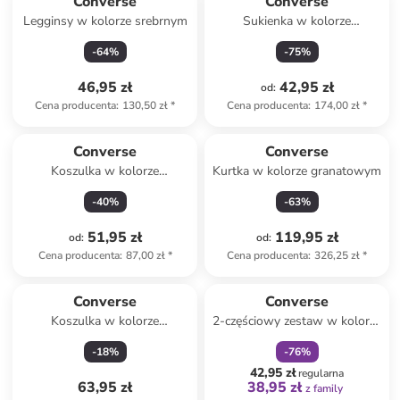
Converse
Converse
Legginsy w kolorze srebrnym
Sukienka w kolorze
turkusowym
-
64
%
-
75
%
46,95 zł
42,95 zł
od
:
Cena producenta
:
130,50 zł
*
Cena producenta
:
174,00 zł
*
Converse
Converse
Koszulka w kolorze
Kurtka w kolorze granatowym
kremowym
-
40
%
-
63
%
51,95 zł
119,95 zł
od
:
od
:
Cena producenta
:
87,00 zł
*
Cena producenta
:
326,25 zł
*
zniżka
family
Converse
Converse
Koszulka w kolorze
2-częściowy zestaw w kolorze
kremowym
turkusowo-białym
-
18
%
-
76
%
42,95 zł
regularna
63,95 zł
38,95 zł
z family