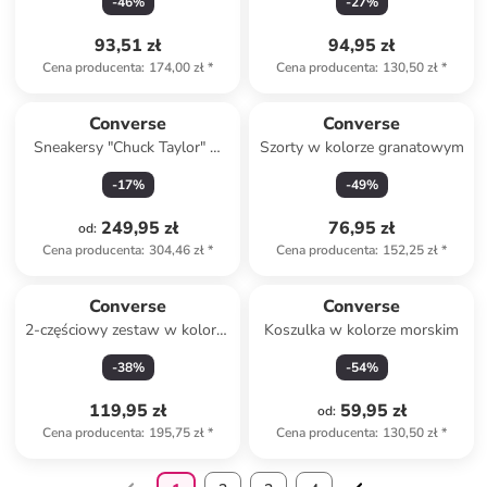
-
46
%
-
27
%
93,51 zł
94,95 zł
Cena producenta
:
174,00 zł
*
Cena producenta
:
130,50 zł
*
Converse
Converse
Sneakersy "Chuck Taylor" w
Szorty w kolorze granatowym
kolorze kremowym
-
17
%
-
49
%
249,95 zł
76,95 zł
od
:
Cena producenta
:
304,46 zł
*
Cena producenta
:
152,25 zł
*
Converse
Converse
2-częściowy zestaw w kolorze
Koszulka w kolorze morskim
biało-granatowym
-
38
%
-
54
%
119,95 zł
59,95 zł
od
:
Cena producenta
:
195,75 zł
*
Cena producenta
:
130,50 zł
*