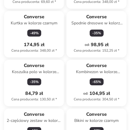
Cena producenta
:
69,60 zł
*
Cena producenta
:
348,00 zł
*
Converse
Converse
Kurtka w kolorze czarnym
Spodnie dresowe w kolorze
czarnym
-
49
%
-
35
%
174,95 zł
98,95 zł
od
:
Cena producenta
:
348,00 zł
*
Cena producenta
:
152,25 zł
*
Converse
Converse
Koszulka polo w kolorze
Kombinezon w kolorze
czarnym
czerwonym
-
35
%
-
65
%
84,79 zł
104,95 zł
od
:
Cena producenta
:
130,50 zł
*
Cena producenta
:
304,50 zł
*
Converse
Converse
2-częściowy zestaw w kolorze
Bikini w kolorze czarnym
biało-oliwkowym