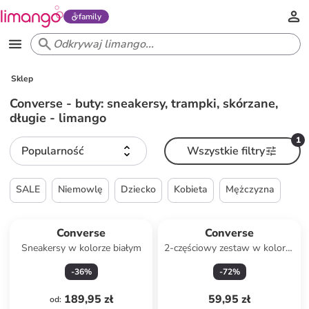
family
Sklep
Converse - buty: sneakersy, trampki, skórzane,
długie - limango
1
Popularność
Wszystkie filtry
SALE
Niemowlę
Dziecko
Kobieta
Mężczyzna
Converse
Converse
Sneakersy w kolorze białym
2-częściowy zestaw w kolorze
niebieskim
-
36
%
-
72
%
189,95 zł
59,95 zł
od
: