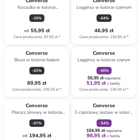
Converse
Converse
Koszulka w kolorze
Legginsy w kolorze czarnym
jasnoróżowym
-
35
%
-
64
%
55,95 zł
46,95 zł
od
:
Cena producenta
:
87,00 zł
*
Cena producenta
:
130,50 zł
*
zniżka
family
Converse
Converse
Bluza w kolorze białym
Legginsy w kolorze szarym
-
62
%
-
60
%
55,95 zł
regularna
89,95 zł
51,95 zł
z family
Cena producenta
:
239,25 zł
*
Cena producenta
:
130,50 zł
*
zniżka
family
Converse
Converse
Płaszcz zimowy w kolorze
2-częściowy zestaw w kolorze
beżowym
białym ze wzorem
-
67
%
-
54
%
104,95 zł
regularna
194,95 zł
98,95 zł
od
:
z family