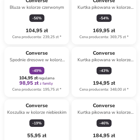
Converse
Converse
Bluza w kolorze czerwonym
Kurtka pikowana w kolorze
czarnym
-
56
%
-
54
%
104,95 zł
169,95 zł
Cena producenta
:
239,25 zł
*
Cena producenta
:
369,75 zł
*
zniżka
family
Converse
Converse
Spodnie dresowe w kolorze
Kurtka pikowana w kolorze
szarym
czarnym
-
49
%
-
43
%
104,95 zł
regularna
98,95 zł
194,95 zł
z family
Cena producenta
:
195,75 zł
*
Cena producenta
:
348,00 zł
*
Converse
Converse
Koszulka w kolorze niebieskim
Kurtka pikowana w kolorze
czarnym
-
19
%
-
46
%
55,95 zł
184,95 zł