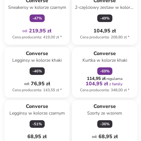
Converse
Converse
Sneakersy w kolorze czarnym
2-częściowy zestaw w kolorze
fioletowo-czarnym
-
47
%
-
49
%
219,95 zł
104,95 zł
od
:
Cena producenta
:
419,00 zł
*
Cena producenta
:
208,80 zł
*
zniżka
family
Converse
Converse
Legginsy w kolorze khaki
Kurtka w kolorze khaki
-
46
%
-
69
%
114,95 zł
regularna
76,95 zł
104,95 zł
od
:
z family
Cena producenta
:
143,55 zł
*
Cena producenta
:
348,00 zł
*
Converse
Converse
Legginsy w kolorze czarnym
Szorty ze wzorem
-
51
%
-
36
%
68,95 zł
68,95 zł
od
: