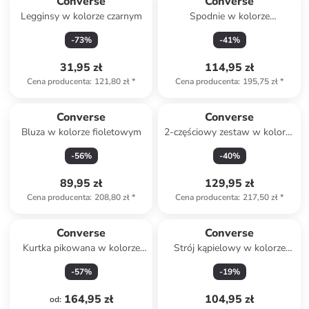
Converse
Converse
Legginsy w kolorze czarnym
Spodnie w kolorze
jasnoróżowym
-
73
%
-
41
%
31,95 zł
114,95 zł
Cena producenta
:
121,80 zł
*
Cena producenta
:
195,75 zł
*
Converse
Converse
Bluza w kolorze fioletowym
2-częściowy zestaw w kolorze
granatowym
-
56
%
-
40
%
89,95 zł
129,95 zł
Cena producenta
:
208,80 zł
*
Cena producenta
:
217,50 zł
*
Converse
Converse
Kurtka pikowana w kolorze
Strój kąpielowy w kolorze
srebrno-jasnobrązowym
fioletowo-różowym
-
57
%
-
19
%
164,95 zł
104,95 zł
od
: