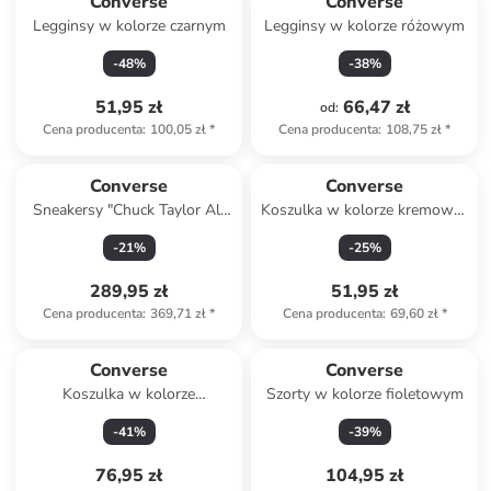
Converse
Converse
Legginsy w kolorze czarnym
Legginsy w kolorze różowym
-
48
%
-
38
%
51,95 zł
66,47 zł
od
:
Cena producenta
:
100,05 zł
*
Cena producenta
:
108,75 zł
*
Converse
Converse
Sneakersy "Chuck Taylor All
Koszulka w kolorze kremowo-
Star Lift Ox Shocking" w
różowym
-
21
%
-
25
%
kolorze różowym
289,95 zł
51,95 zł
Cena producenta
:
369,71 zł
*
Cena producenta
:
69,60 zł
*
Converse
Converse
Koszulka w kolorze
Szorty w kolorze fioletowym
jasnobrązowym
-
41
%
-
39
%
76,95 zł
104,95 zł