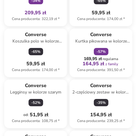
-
34
%
-
65
%
209,95 zł
59,95 zł
Cena producenta
:
322,19 zł
*
Cena producenta
:
174,00 zł
*
zniżka
family
Converse
Converse
Koszulka polo w kolorze
Kurtka pikowana w kolorze
białym
granatowym
-
65
%
-
57
%
169,95 zł
regularna
59,95 zł
164,95 zł
z family
Cena producenta
:
174,00 zł
*
Cena producenta
:
391,50 zł
*
Converse
Converse
Legginsy w kolorze szarym
2-częściowy zestaw w kolorze
beżowym
-
52
%
-
35
%
51,95 zł
154,95 zł
od
:
Cena producenta
:
108,75 zł
*
Cena producenta
:
239,25 zł
*