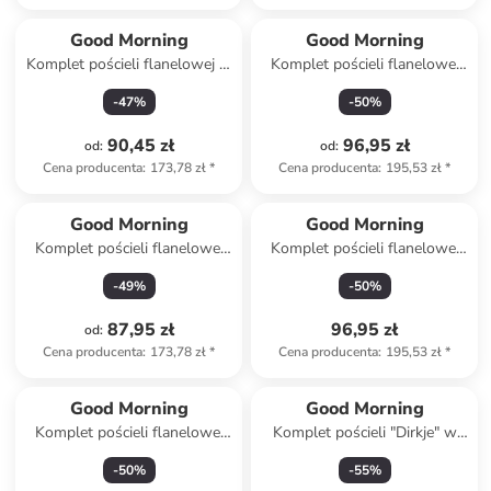
Good Morning
Good Morning
Komplet pościeli flanelowej w
Komplet pościeli flanelowej
kolorze zielonym
"Snowydeer" w kolorze
-
47
%
-
50
%
beżowym
90,45 zł
96,95 zł
od
:
od
:
Cena producenta
:
173,78 zł
*
Cena producenta
:
195,53 zł
*
Good Morning
Good Morning
Komplet pościeli flanelowej
Komplet pościeli flanelowej
"Mirre" w kolorze kremowo-
"Toss" w kolorze biało-
-
49
%
-
50
%
beżowym
błękitnym
87,95 zł
96,95 zł
od
:
Cena producenta
:
173,78 zł
*
Cena producenta
:
195,53 zł
*
Good Morning
Good Morning
Komplet pościeli flanelowej
Komplet pościeli "Dirkje" w
"Pierre" w kolorze miętowym
kolorze zielonym
-
50
%
-
55
%