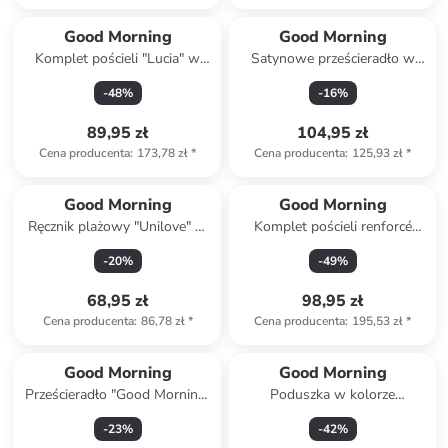
Good Morning
Good Morning
Komplet pościeli "Lucia" w
Satynowe prześcieradło w
kolorze biało-jasnoróżowym
kolorze niebieskim na gumce
-
48
%
-
16
%
89,95 zł
104,95 zł
Cena producenta
:
173,78 zł
*
Cena producenta
:
125,93 zł
*
Good Morning
Good Morning
Ręcznik plażowy "Unilove" w
Komplet pościeli renforcé
kolorze jasnoróżowym
"Gregor" w kolorze kremowo-
-
20
%
-
49
%
jasnobrązowo-turkusowym
68,95 zł
98,95 zł
Cena producenta
:
86,78 zł
*
Cena producenta
:
195,53 zł
*
Good Morning
Good Morning
Prześcieradło "Good Morning"
Poduszka w kolorze
w kolorze beżowym na gumce
kremowym
-
23
%
-
42
%