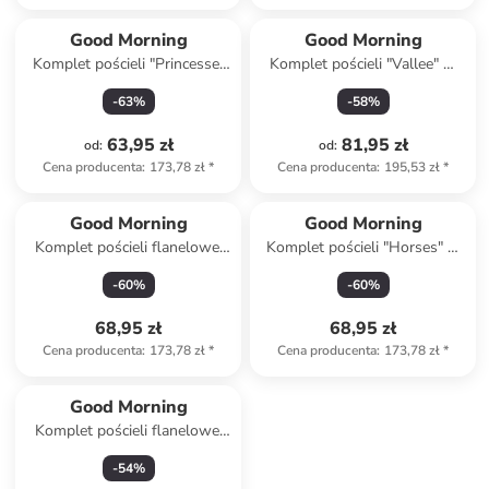
Good Morning
Good Morning
Komplet pościeli "Princesse"
Komplet pościeli "Vallee" w
w kolorze morskim
kolorze miętowym ze wzorem
-
63
%
-
58
%
63,95 zł
81,95 zł
od
:
od
:
Cena producenta
:
173,78 zł
*
Cena producenta
:
195,53 zł
*
Good Morning
Good Morning
Komplet pościeli flanelowej
Komplet pościeli "Horses" w
"Safe" w kolorze niebieskim
kolorze jasnoróżowym ze
-
60
%
-
60
%
wzorem
68,95 zł
68,95 zł
Cena producenta
:
173,78 zł
*
Cena producenta
:
173,78 zł
*
Good Morning
Komplet pościeli flanelowej
"Chevy" w kolorze
-
54
%
jasnobrązowo-beżowym