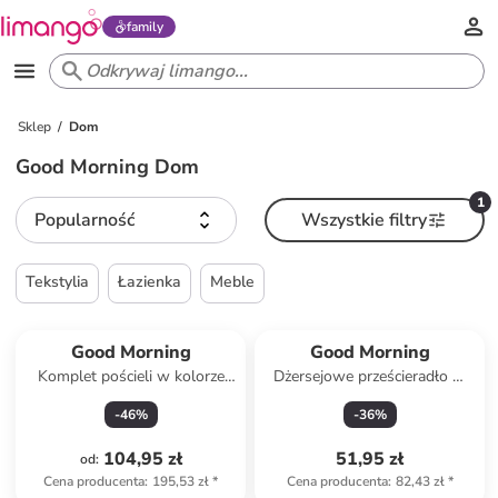
family
Sklep
Dom
Good Morning Dom
1
Popularność
Wszystkie filtry
Tekstylia
Łazienka
Meble
Good Morning
Good Morning
Komplet pościeli w kolorze
Dżersejowe prześcieradło w
jasnoróżowym
kolorze zielonym na gumce
-
46
%
-
36
%
104,95 zł
51,95 zł
od
:
Cena producenta
:
195,53 zł
*
Cena producenta
:
82,43 zł
*