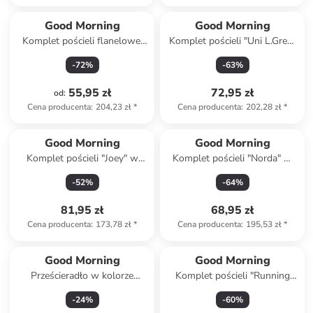
Good Morning
Good Morning
Komplet pościeli flanelowej
Komplet pościeli "Uni L.Grey"
"Feathers" w kolorze
w kolorze jasnoszarym
-
72
%
-
63
%
jasnobrązowo-białym
55,95 zł
72,95 zł
od
:
Cena producenta
:
204,23 zł
*
Cena producenta
:
202,28 zł
*
Good Morning
Good Morning
Komplet pościeli "Joey" w
Komplet pościeli "Norda" w
kolorze turkusowym ze
kolorze biało-szarym
-
52
%
-
64
%
wzorem
81,95 zł
68,95 zł
Cena producenta
:
173,78 zł
*
Cena producenta
:
195,53 zł
*
Good Morning
Good Morning
Prześcieradło w kolorze
Komplet pościeli "Running
granatowym na gumce
horse" w kolorze zielono-
-
24
%
-
60
%
brązowym