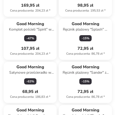
169,95 zł
98,95 zł
Cena producenta
:
204,23 zł
*
Cena producenta
:
195,53 zł
*
Good Morning
Good Morning
Komplet pościeli "Spirit" w
Ręcznik plażowy "Splash" w
kolorze niebiesko-białym
kolorze miętowo-granatowym
-
47
%
-
15
%
107,95 zł
72,95 zł
Cena producenta
:
204,23 zł
*
Cena producenta
:
86,78 zł
*
Good Morning
Good Morning
Satynowe prześcieradło w
Ręcznik plażowy "Sander" ze
kolorze morskim na gumce
wzorem
-
63
%
-
15
%
68,95 zł
72,95 zł
Cena producenta
:
186,83 zł
*
Cena producenta
:
86,78 zł
*
Good Morning
Good Morning