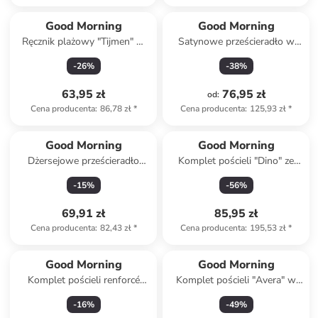
Good Morning
Good Morning
Ręcznik plażowy "Tijmen" w
Satynowe prześcieradło w
kolorze niebiesko-białym
kolorze szaroróżowym na
-
26
%
-
38
%
gumce
63,95 zł
76,95 zł
od
:
Cena producenta
:
86,78 zł
*
Cena producenta
:
125,93 zł
*
Good Morning
Good Morning
Dżersejowe prześcieradło
Komplet pościeli "Dino" ze
"Emotion" w kolorze różowym
wzorem
-
15
%
-
56
%
na gumce
69,91 zł
85,95 zł
Cena producenta
:
82,43 zł
*
Cena producenta
:
195,53 zł
*
Good Morning
Good Morning
Komplet pościeli renforcé
Komplet pościeli "Avera" w
"Captain" w kolorze błękitno-
kolorze beżowo-
-
16
%
-
49
%
czarnym
jasnoróżowym