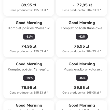
89,95 zł
72,95 zł
od
:
Cena producenta
:
195,53 zł
*
Cena producenta
:
204,23 zł
*
Good Morning
Good Morning
Komplet pościeli "Wess" w
Komplet pościeli flanelowej
kolorze jasnoszaro-brązowym
"Polar" ze wzorem
-
61
%
-
62
%
74,95 zł
76,95 zł
Cena producenta
:
195,53 zł
*
Cena producenta
:
204,23 zł
*
Good Morning
Good Morning
Komplet pościeli "Sheep" w
Prześcieradło w kolorze
kolorze granatowym
białym na gumce
-
60
%
-
45
%
76,95 zł
89,95 zł
Cena producenta
:
195,53 zł
*
Cena producenta
:
165,08 zł
*
Good Morning
Good Morning