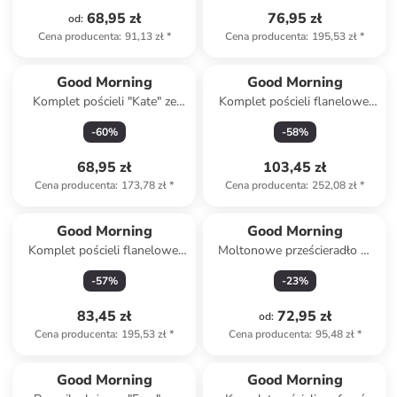
68,95 zł
76,95 zł
od
:
Cena producenta
:
91,13 zł
*
Cena producenta
:
195,53 zł
*
Good Morning
Good Morning
Komplet pościeli "Kate" ze
Komplet pościeli flanelowej
wzorem
"Wolfie" w kolorze szarym
-
60
%
-
58
%
68,95 zł
103,45 zł
Cena producenta
:
173,78 zł
*
Cena producenta
:
252,08 zł
*
Good Morning
Good Morning
Komplet pościeli flanelowej
Moltonowe prześcieradło w
"Care" w kolorze błękitno-
kolorze białym na gumce
-
57
%
-
23
%
białym
83,45 zł
72,95 zł
od
:
Cena producenta
:
195,53 zł
*
Cena producenta
:
95,48 zł
*
Tylko z
family
Good Morning
Good Morning