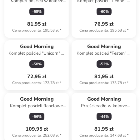
Komplet pościeli w kolorze
Komplet pościeli "Leone" w
pomarańczowym ze wzorem
kolorze szarym ze wzorem
-
58
%
-
60
%
81,95 zł
76,95 zł
Cena producenta
:
195,53 zł
*
Cena producenta
:
195,53 zł
*
Good Morning
Good Morning
Komplet pościeli "Unicorn" w
Komplet pościeli "Festen" w
kolorze zielono-różowym
kolorze turkusowym
-
58
%
-
52
%
72,95 zł
81,95 zł
Cena producenta
:
173,78 zł
*
Cena producenta
:
173,78 zł
*
Good Morning
Good Morning
Komplet pościeli flanelowej
Prześcieradło w kolorze
"Chief" w kolorze szarym
szarym na gumce
-
56
%
-
44
%
109,95 zł
81,95 zł
Cena producenta
:
252,08 zł
*
Cena producenta
:
147,68 zł
*