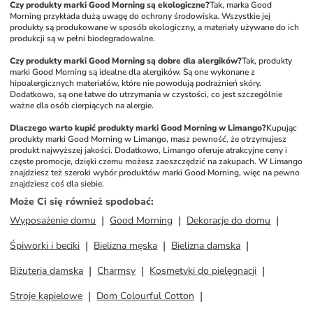
Czy produkty marki Good Morning są ekologiczne?
Tak, marka Good 
Morning przykłada dużą uwagę do ochrony środowiska. Wszystkie jej 
produkty są produkowane w sposób ekologiczny, a materiały używane do ich 
produkcji są w pełni biodegradowalne.
Czy produkty marki Good Morning są dobre dla alergików?
Tak, produkty 
marki Good Morning są idealne dla alergików. Są one wykonane z 
hipoalergicznych materiałów, które nie powodują podrażnień skóry. 
Dodatkowo, są one łatwe do utrzymania w czystości, co jest szczególnie 
ważne dla osób cierpiących na alergie.
Dlaczego warto kupić produkty marki Good Morning w Limango?
Kupując 
produkty marki Good Morning w Limango, masz pewność, że otrzymujesz 
produkt najwyższej jakości. Dodatkowo, Limango oferuje atrakcyjne ceny i 
częste promocje, dzięki czemu możesz zaoszczędzić na zakupach. W Limango 
znajdziesz też szeroki wybór produktów marki Good Morning, więc na pewno 
znajdziesz coś dla siebie.
Może Ci się również spodobać
:
Wyposażenie domu
Good Morning
Dekoracje do domu
Śpiworki i beciki
Bielizna męska
Bielizna damska
Biżuteria damska
Charmsy
Kosmetyki do pielęgnacji
Stroje kąpielowe
Dom Colourful Cotton