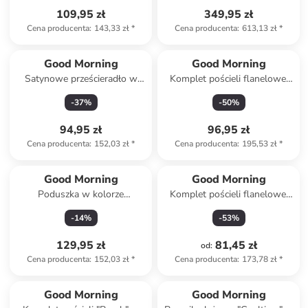
109,95 zł
349,95 zł
Cena producenta
:
143,33 zł
*
Cena producenta
:
613,13 zł
*
Good Morning
Good Morning
Satynowe prześcieradło w
Komplet pościeli flanelowej
kolorze szarym na gumce
"Ted" w kolorze biało-
-
37
%
-
50
%
zielonym
94,95 zł
96,95 zł
Cena producenta
:
152,03 zł
*
Cena producenta
:
195,53 zł
*
Good Morning
Good Morning
Poduszka w kolorze
Komplet pościeli flanelowej
kremowym
"Cira" w kolorze szarym
-
14
%
-
53
%
129,95 zł
81,45 zł
od
:
Cena producenta
:
152,03 zł
*
Cena producenta
:
173,78 zł
*
Good Morning
Good Morning