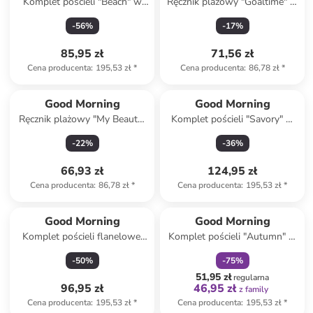
Komplet pościeli "Beach" w
Ręcznik plażowy "Goaltime" w
kolorze błękitno-beżowym
kolorze zielonym
-
56
%
-
17
%
85,95 zł
71,56 zł
Cena producenta
:
195,53 zł
*
Cena producenta
:
86,78 zł
*
Good Morning
Good Morning
Ręcznik plażowy "My Beauty"
Komplet pościeli "Savory" w
w kolorze niebieskim
kolorze zielonym ze wzorem
-
22
%
-
36
%
66,93 zł
124,95 zł
Cena producenta
:
86,78 zł
*
Cena producenta
:
195,53 zł
*
zniżka
family
Good Morning
Good Morning
Komplet pościeli flanelowej
Komplet pościeli "Autumn" w
"Albert" w kolorze niebieskim
kolorze beżowym
-
50
%
-
75
%
51,95 zł
regularna
96,95 zł
46,95 zł
z family
Cena producenta
:
195,53 zł
*
Cena producenta
:
195,53 zł
*