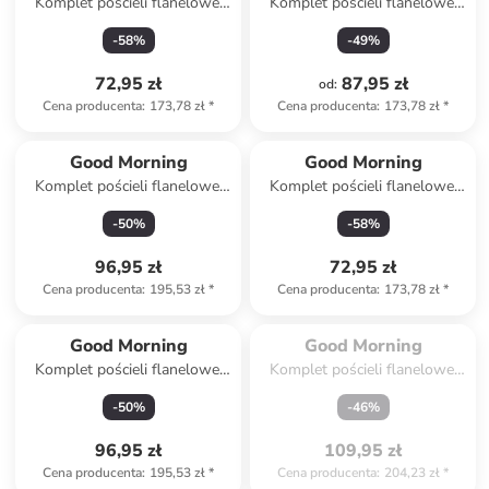
Komplet pościeli flanelowej
Komplet pościeli flanelowej
"Kiran" w kolorze
"Eina" w kolorze beżowym
-
58
%
-
49
%
jasnoróżowo-jasnobrązowym
72,95 zł
87,95 zł
od
:
Cena producenta
:
173,78 zł
*
Cena producenta
:
173,78 zł
*
Good Morning
Good Morning
Komplet pościeli flanelowej
Komplet pościeli flanelowej
"Niba" w kolorze błękitno-
"Barro" w kolorze beżowym
-
50
%
-
58
%
białym
96,95 zł
72,95 zł
Cena producenta
:
195,53 zł
*
Cena producenta
:
173,78 zł
*
Spóźniłeś się.

Wyprzedane
Good Morning
Good Morning
Komplet pościeli flanelowej
Komplet pościeli flanelowej
"Ladida" w kolorze
"Dino" ze wzorem
-
50
%
-
46
%
jasnoróżowym
96,95 zł
109,95 zł
Cena producenta
:
195,53 zł
*
Cena producenta
:
204,23 zł
*