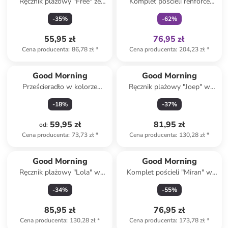
Ręcznik plażowy "Free" ze
Komplet pościeli renforcé
wzorem
"Tiger" w kolorze żółto-
-
35
%
-
62
%
jasnobrązowym
55,95 zł
76,95 zł
Cena producenta
:
86,78 zł
*
Cena producenta
:
204,23 zł
*
Good Morning
Good Morning
Prześcieradło w kolorze
Ręcznik plażowy "Joep" w
jasnoróżowym na gumce
kolorze zielono-żółtym
-
18
%
-
37
%
59,95 zł
81,95 zł
od
:
Cena producenta
:
73,73 zł
*
Cena producenta
:
130,28 zł
*
Good Morning
Good Morning
Ręcznik plażowy "Lola" w
Komplet pościeli "Miran" w
kolorze szaroróżowo-białym
kolorze beżowym
-
34
%
-
55
%
85,95 zł
76,95 zł
Cena producenta
:
130,28 zł
*
Cena producenta
:
173,78 zł
*