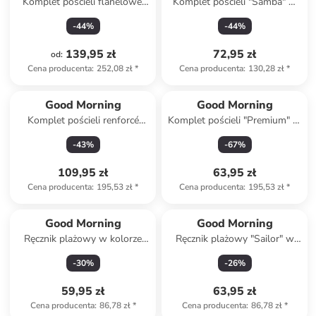
Komplet pościeli flanelowej
Komplet pościeli "Samba" w
"Winter Sand" w kolorze
kolorze biało-zielonym
-
44
%
-
44
%
beżowym
139,95 zł
72,95 zł
od
:
Cena producenta
:
252,08 zł
*
Cena producenta
:
130,28 zł
*
Good Morning
Good Morning
Komplet pościeli renforcé
Komplet pościeli "Premium" w
"Janika" w kolorze oliwkowym
kolorze granatowym
-
43
%
-
67
%
109,95 zł
63,95 zł
Cena producenta
:
195,53 zł
*
Cena producenta
:
195,53 zł
*
Good Morning
Good Morning
Ręcznik plażowy w kolorze
Ręcznik plażowy "Sailor" w
jasnoróżowym
kolorze turkusowo-zielono-
-
30
%
-
26
%
czerwonym
59,95 zł
63,95 zł
Cena producenta
:
86,78 zł
*
Cena producenta
:
86,78 zł
*