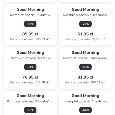
Good Morning
Good Morning
Komplet pościeli "Sun" w
Ręcznik plażowy "Descanso"
kolorze błękitno-żółtym
w kolorze kremowo-zielonym
-
56
%
-
20
%
85,95 zł
51,95 zł
Cena producenta
:
195,53 zł
*
Cena producenta
:
65,03 zł
*
Good Morning
Good Morning
Ręcznik plażowy "Raza" w
Komplet pościeli "Amadeus"
kolorze jasnobrązowo-
w kolorze fioletowo-
-
31
%
-
58
%
zielonym
jasnoróżowym
76,95 zł
81,95 zł
Cena producenta
:
112,88 zł
*
Cena producenta
:
195,53 zł
*
Good Morning
Good Morning
Komplet pościeli "Phoebe" w
Komplet pościeli "Lesli" w
kolorze brązowym
kolorze zielonym
-
53
%
-
64
%