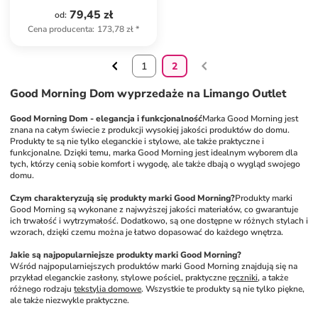
79,45 zł
od
:
Cena producenta
:
173,78 zł
*
1
2
Good Morning Dom wyprzedaże na Limango Outlet
Good Morning Dom - elegancja i funkcjonalność
Marka Good Morning jest 
znana na całym świecie z produkcji wysokiej jakości produktów do domu. 
Produkty te są nie tylko eleganckie i stylowe, ale także praktyczne i 
funkcjonalne. Dzięki temu, marka Good Morning jest idealnym wyborem dla 
tych, którzy cenią sobie komfort i wygodę, ale także dbają o wygląd swojego 
domu.
Czym charakteryzują się produkty marki Good Morning?
Produkty marki 
Good Morning są wykonane z najwyższej jakości materiałów, co gwarantuje 
ich trwałość i wytrzymałość. Dodatkowo, są one dostępne w różnych stylach i 
wzorach, dzięki czemu można je łatwo dopasować do każdego wnętrza.
Jakie są najpopularniejsze produkty marki Good Morning?
Wśród najpopularniejszych produktów marki Good Morning znajdują się na 
przykład eleganckie zasłony, stylowe pościel, praktyczne 
ręczniki
, a także 
różnego rodzaju 
tekstylia domowe
. Wszystkie te produkty są nie tylko piękne, 
ale także niezwykle praktyczne.