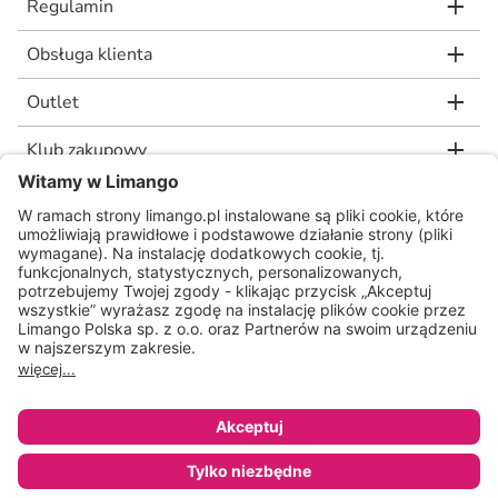
Regulamin
Obsługa klienta
Outlet
Klub zakupowy
limango.de
limango.nl
* Rekomendowana, niewiążąca cena detaliczna producenta, jaką wskazał nam
nasz dostawca. Wartość procentowa oznacza różnicę pomiędzy naszą ceną a