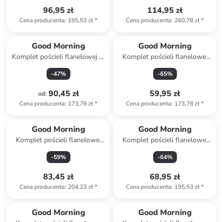
96,95 zł
114,95 zł
Cena producenta
:
195,53 zł
*
Cena producenta
:
260,78 zł
*
Good Morning
Good Morning
Komplet pościeli flanelowej w
Komplet pościeli flanelowej
kolorze jasnoszarym
"Icebear" w kolorze błękitnym
-
47
%
-
65
%
90,45 zł
59,95 zł
od
:
Cena producenta
:
173,78 zł
*
Cena producenta
:
173,78 zł
*
Good Morning
Good Morning
Komplet pościeli flanelowej
Komplet pościeli flanelowej
"Scarlet" w kolorze błękitnym
"Pengu" w kolorze błękitnym
-
59
%
-
64
%
83,45 zł
68,95 zł
Cena producenta
:
204,23 zł
*
Cena producenta
:
195,53 zł
*
Good Morning
Good Morning